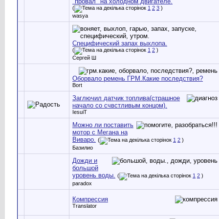
"провал" на холодном двигателе.
(
1
2
3
)
wasya
Специфический запах выхлопа.
(
1
2
)
Сергей Ш
Оборвало ремень ГРМ.Какие последствия?
Bort
Заглючил датчик топлива(страшное
начало со счвстливым концом).
IesuiT
Можно ли поставить
мотор с Мегана на
Виваро.
(
1
2
)
Базилио
Дожди и
большой
уровень воды.
(
1
2
)
paradox
Компрессия
Translator