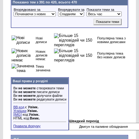
Показано тем з 391 по 420, всього 470
Впорядковано за
Впорядкувати за
Показати теми за
Нові
Популярна тема з
дописи
новими дописами
Нових
Популярна тема
дописів
без нових дописів
немає
Тема
зачинена
Ваші права у розділі
Ви
не можете
створювати теми
Ви
не можете
писати дописи
Ви
не можете
долучати файли
Ви
не можете
редагувати дописи
BB-код
є
Увімк.
Усмішки
Увімк.
[IMG]
код
Увімк.
HTML код
Вимк.
Швидкий перехід
Правила форуму