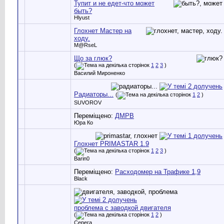
Тупит и не едет-что может
быть?
Hlyust
Глохнет Мастер на
ходу.
M@RseL
Що за глюк?
(
1
2
3
)
Василий Мироненко
Радиаторы...
(
1
2
)
SUVOROV
Переміщено:
ДМРВ
Юра Ко
Глохнет PRIMASTAR 1.9
(
1
2
3
)
Barin0
Переміщено:
Расходомер на Трафике 1,9
Black
проблема с заводкой двигателя
(
1
2
)
Серега