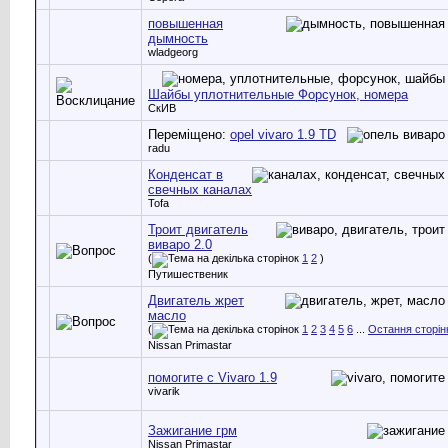
повышенная
дымность
wladgeorg
Шайбы уплотнительные Форсунок, номера
СкИВ
Переміщено:
opel vivaro 1.9 TD
radu
Конденсат в
свечных каналах
Tofa
Троит двигатель
виваро 2.0
(
1
2
)
Путишественик
Двигатель жрет
масло
(
1
2
3
4
5
6
...
Остання сторін
Nissan Primastar
помогите с Vivaro 1.9
vivarik
Зажигание грм
Nissan Primastar