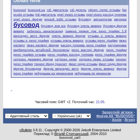
Облако тегов
busovod
busovod.ua
cdi двигатель
cdi дизель
citroen nemo отзывы
fiat
scudo отзывы
hdi двигатель
opel vivaro отзывы
opel vivaro расход топлива
opel vivaro форум
renault trafic отзывы
Бусовод
автоаптечка
авториа
бусовод
бусовод ком юа
бусовод опель виваро
бусовод форум
виваро
забилась канализация
замена ремня грм рено трафик 1.9
мерседес вито форум
опель виваро форум
отзывы о опель виваро
отзывы о рено трафик
отзывы опель виваро
отзывы рено трафик
пежо
експерт
пежо експерт форум
расход топлива рено трафик
регулировка
карбюратора китайской бензопилы
рено мастер форум
рено трафик
рено трафик отзывы
рено трафик расход топлива
рено трафик форум
ситроен джампер форум
ситроен немо
ситроен немо отзывы
тюнинг
рено трафик
тюнинг форд транзит
фиат скудо отзывы
фиат скудо форум
форум бусоводов
форум мерседес вито
форум опель виваро
форум
рено трафик
чебурашка на украинском
чебурашка по украински
Часовий пояс GMT +2. Поточний час:
21:05
.
Зворотній зв'язок
-
Форум АК "BUSOVOD"
-
Архів
-
Вгору
vBulletin
3.8.11 ; Copyright © 2000-2026 Jelsoft Enterprises Limited
Переклад: ©
Віталій Стопчанський
, 2004-2010
busovod_ua©