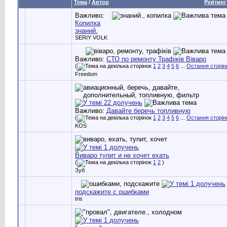
Тема
/
Автор
Рейтинг
Важливо:
Копилка
знаний.
SERIY VOLK
Важливо:
СТО по ремонту Трафіків Віваро
(
1
2
3
4
5
6
...
Остання сторін
Freedom
Важливо:
Давайте беречь топливную
(
1
2
3
4
5
6
...
Остання сторін
KOS
Виваро тупит и не хочет ехать
(
1
2
)
Зуб
подскажите с ошибками
tris