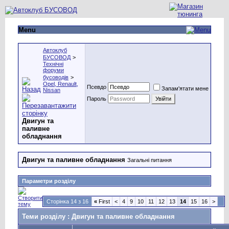
Menu
Автоклуб
БУСОВОД
>
Технічні
форуми
бусоводів
>
Opel, Renault,
Псевдо
Запам'ятати мене
Nissan
Пароль
Двигун та
паливне
обладнання
Двигун та паливне обладнання
Загальні питання
Параметри розділу
Сторінка 14 з 16
«
First
<
4
9
10
11
12
13
14
15
16
>
Теми розділу
: Двигун та паливне обладнання