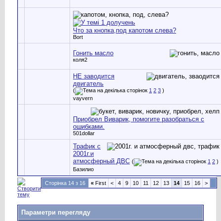
Что за кнопка,под капотом слева?
Bort
Гонить масло
коля2
НЕ заводится
двигатель
(
1
2
3
)
vayvern
Приобрел Виварик, помогите разобраться с
ошибками.
501dollar
Трафик с
2001г.и
атмосферный ДВС
(
1
2
)
Базилио
Сторінка 14 з 16
«
First
<
4
9
10
11
12
13
14
15
16
>
Параметри перегляду