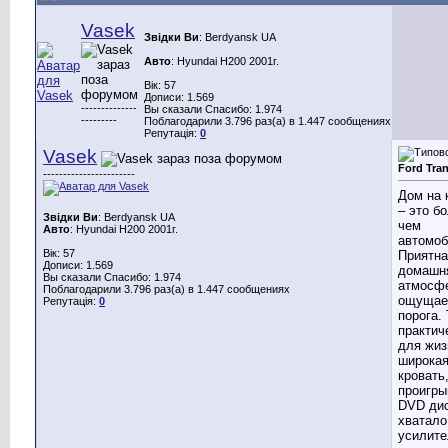
Vasek
Звідки Ви
: Berdyansk UA
Авто
: Hyundai H200 2001г.
Вік: 57
Дописи: 1.569
--------------
Вы сказали Спасибо: 1.974
---------
Поблагодарили 3.796 раз(а) в 1.447 сообщениях
Репутація:
0
Vasek
Ford Tran
-----------------------
Дом на 
– это б
Звідки Ви
: Berdyansk UA
чем
Авто
: Hyundai H200 2001г.
автомоб
Вік: 57
Приятна
Дописи: 1.569
домашн
Вы сказали Спасибо: 1.974
атмосф
Поблагодарили 3.796 раз(а) в 1.447 сообщениях
ощущае
Репутація:
0
порога. 
практич
для жиз
широка
кровать
проигры
DVD дис
хватало
усилите