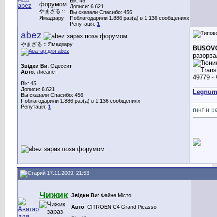
Вік: 45
Дописи: 6.621
やまざる ::
Вы сказали Спасибо: 456
Ямадзару
Поблагодарили 1.886 раз(а) в 1.136 сообщениях
Репутація:
1
abez
やまざる :: Ямадзару
BUSOV
разорва
Звідки Ви
: Одессит
Авто
: Лисапет
Вік: 45
_______
Дописи: 6.621
Legnu
Вы сказали Спасибо: 456
Поблагодарили 1.886 раз(а) в 1.136 сообщениях
Репутація:
1
17.11.2009, 21:53
Чижик
Звідки Ви
: Файне Місто
Авто
: CITROEN C4 Grand Picasso