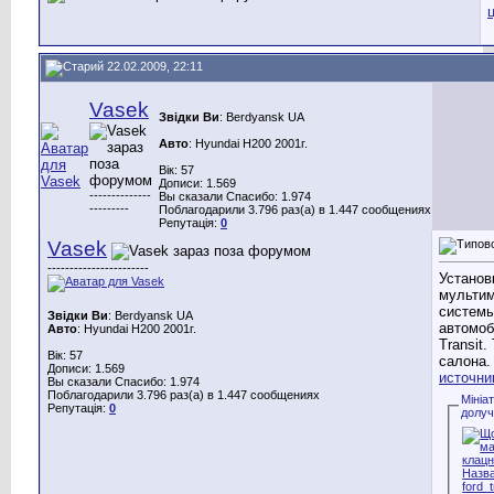
22.02.2009, 22:11
Vasek
Звідки Ви
: Berdyansk UA
Авто
: Hyundai H200 2001г.
Вік: 57
Дописи: 1.569
--------------
Вы сказали Спасибо: 1.974
---------
Поблагодарили 3.796 раз(а) в 1.447 сообщениях
Репутація:
0
Vasek
-----------------------
Установ
мульти
системы
Звідки Ви
: Berdyansk UA
автомоб
Авто
: Hyundai H200 2001г.
Transit.
Вік: 57
салона.
Дописи: 1.569
источни
Вы сказали Спасибо: 1.974
Поблагодарили 3.796 раз(а) в 1.447 сообщениях
Мініа
Репутація:
0
долу