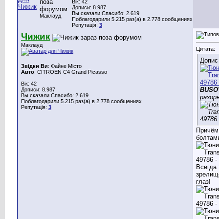
Вік: 42
Дописи: 8.987
Вы сказали Спасибо: 2.619
Маклауд
Поблагодарили 5.215 раз(а) в 2.778 сообщениях
Репутація:
3
Чижик
Маклауд
Цитата:
Допис
Звідки Ви
: Файне Місто
Авто
: CITROEN C4 Grand Picasso
Вік: 42
BUSO
Дописи: 8.987
Вы сказали Спасибо: 2.619
разор
Поблагодарили 5.215 раз(а) в 2.778 сообщениях
Репутація:
3
Причём 
болтам
Всегда 
зрелищ
глаз!