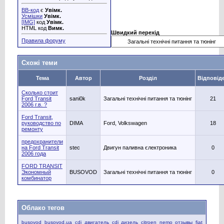
BB-код
є
Увімк.
Усмішки
Увімк.
[IMG]
код
Увімк.
HTML код
Вимк.
Швидкий перехід
Правила форуму
Схожі теми
Тема
Автор
Розділ
Відповід
Сколько стоит
Ford Transit
sani0k
Загальні технічні питання та тюнінг
21
2006 г.в. ?
Ford Transit,
руководство по
DIMA
Ford, Volkswagen
18
ремонту
предохранители
на Ford Transit
stec
Двигун паливна єлектроника
0
2006 года
FORD TRANSIT
Экономный
BUSOVOD
Загальні технічні питання та тюнінг
0
комбинатор
Облако тегов
busovod
busovod.ua
cdi двигатель
cdi дизель
citroen nemo отзывы
fiat