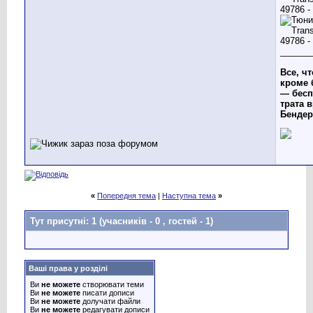
______
Все, чт
кроме 
— бесп
трата в
Бендер
«
Попередня тема
|
Наступна тема
»
Тут присутні: 1
(учасників - 0 , гостей - 1)
Ваші права у розділі
Ви
не можете
створювати теми
Ви
не можете
писати дописи
Ви
не можете
долучати файли
Ви
не можете
редагувати дописи