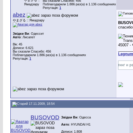
Вы сказали Спасибо: 456
Ямадзару
Поблагодарили 1.886 раз(а) в 1.136 сообщениях
Репутація:
1
abez
やまざる :: Ямадзару
BUSOV
спасибо
Звідки Ви
: Одессит
Авто
: Лисапет
Вік: 45
Дописи: 6.621
_______
Вы сказали Спасибо: 456
Legnu
Поблагодарили 1.886 раз(а) в 1.136 сообщениях
Репутація:
1
17.11.2009, 18:54
BUSOVOD
Звідки Ви
: Одесса
Авто
: HYUNDAI H1
Дописи: 1.808