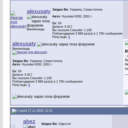
Звідки Ви
: Украина, Севастополь
alexusaty
Авто
: Hyundai H200, 2001 г.
Вік: 54
Дописи: 6.917
Виннипанда
Вы сказали Спасибо: 1.105
Поблагодарили 3.886 раз(а) в 1.755 сообщениях
Репутація:
1
alexusaty
Виннипанда
B
-
б
Звідки Ви
: Украина, Севастополь
б
Авто
: Hyundai H200, 2001 г.
о
Вік: 54
_
Дописи: 6.917
Вы сказали Спасибо: 1.105
Поблагодарили 3.886 раз(а) в 1.755 сообщениях
Репутація:
1
17.11.2009, 21:01
abez
Звідки Ви
: Одессит