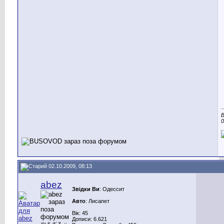
В
0
02.10.2009, 08:13
abez
Звідки Ви
: Одессит
Авто
: Лисапет
Вік: 45
Дописи: 6.621
やまざる ::