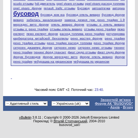
scudo отзывы
hdi двигатель
opel vivaro отзывы
opel vivaro расход топлива
opel vivaro форум
renault trafic отзывы
Бусовод
автоаптечка
авториа
бусовод
бусовод ком юа
бусовод опель виваро
бусовод форум
виваро
забилась канализация
замена ремня грм рено трафик 1.9
мерседес вито форум
опель виваро форум
отзывы о опель виваро
отзывы о рено трафик
отзывы опель виваро
отзывы рено трафик
пежо
експерт
пежо експерт форум
расход топлива рено трафик
регулировка
карбюратора китайской бензопилы
рено мастер форум
рено трафик
рено трафик отзывы
рено трафик расход топлива
рено трафик форум
ситроен джампер форум
ситроен немо
ситроен немо отзывы
тюнинг
рено трафик
тюнинг форд транзит
фиат скудо отзывы
фиат скудо форум
форум бусоводов
форум мерседес вито
форум опель виваро
форум
рено трафик
чебурашка на украинском
чебурашка по украински
Часовий пояс GMT +2. Поточний час:
23:40
.
Зворотній зв'язок
-
Форум АК "BUSOVOD"
-
Архів
-
Вгору
vBulletin
3.8.11 ; Copyright © 2000-2026 Jelsoft Enterprises Limited
Переклад: ©
Віталій Стопчанський
, 2004-2010
busovod_ua©