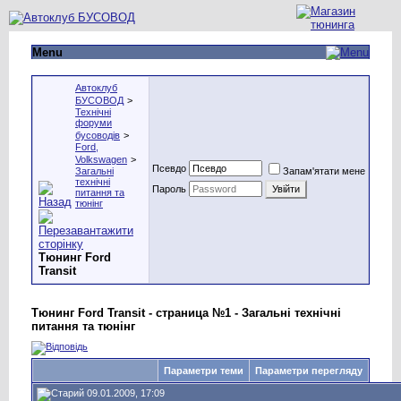
Menu
Автоклуб
БУСОВОД
>
Технічні
форуми
бусоводів
>
Ford,
Volkswagen
>
Псевдо
Загальні
Запам'ятати мене
технічні
Пароль
питання та
тюнінг
Тюнинг Ford
Transit
Тюнинг Ford Transit - страница №1 - Загальні технічні
питання та тюнінг
Параметри теми
Параметри перегляду
09.01.2009, 17:09