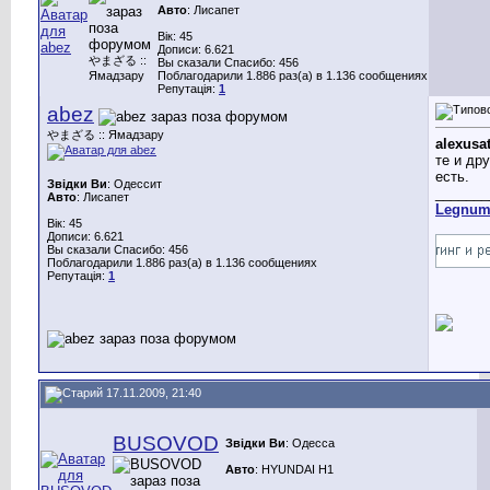
Авто
: Лисапет
Вік: 45
Дописи: 6.621
やまざる ::
Вы сказали Спасибо: 456
Ямадзару
Поблагодарили 1.886 раз(а) в 1.136 сообщениях
Репутація:
1
abez
やまざる :: Ямадзару
alexusa
те и др
есть.
Звідки Ви
: Одессит
_______
Авто
: Лисапет
Legnu
Вік: 45
Дописи: 6.621
Вы сказали Спасибо: 456
Поблагодарили 1.886 раз(а) в 1.136 сообщениях
Репутація:
1
17.11.2009, 21:40
BUSOVOD
Звідки Ви
: Одесса
Авто
: HYUNDAI H1