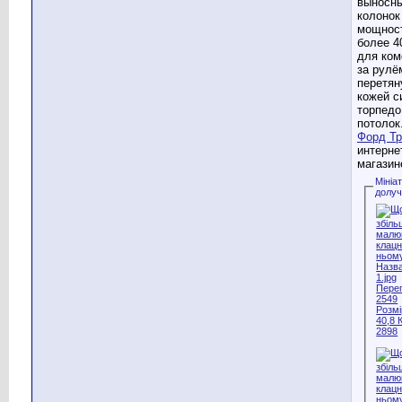
выносн
колонок
мощнос
более 4
для ко
за рулё
перетян
кожей с
торпедо
потолок
Форд Тр
интерне
магазин
Мініа
долу