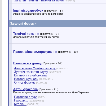
Загальні технічні питання та тюнінг
(81/844)
Інші мікроавтобуси
(Присутніх - 3 )
Якщо не знайшли свое авто то вам сюди
Загальні форуми
Технічні питання
(Присутніх - 6 )
Загальний розділ для технічних питань
Право, фінанси,страхування
(Присутніх - 10 )
Балачки в курилці
(Присутніх - 80 )
Авто новини України та світу
(448/3492)
Зустрічі та життя клубу
(69/12603)
Вітання та знайомства
Бортові журнали
(106/14901)
Огляд форуму
(414/416)
Авто Барахолка
(Присутніх - 21 )
Куплю, продам, меняю, автозапчасти и авторазобрки Украины.
Партнери Клуба
(2/17)
Продам...
(1328/19783)
Куплю...
(886/9132)