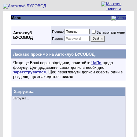
Menu
Псевдо
Запам'ятати мене
Автоклуб
БУСОВОД
Пароль
Ласкаво просимо на Автоклуб БУСОВОД.
Якщо це Ваші перші відвідини, почитайте
ЧаПи
щодо
форуму. Для додавання своїх дописів необхідно
зареєструватися
. Щоб переглянути дописи оберіть один з
розділів, що знаходяться нижче.
Загрузка...
Загрузка...