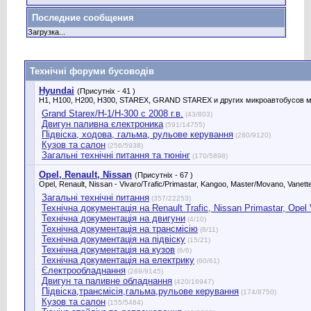
Последние сообщения
Загрузка...
Технічні форуми бусоводів
Hyundai
(Присутніх - 41 )
H1, H100, H200, H300, STAREX, GRAND STAREX и других микроавтобусов м
Grand Starex/H-1/H-300 с 2008 г.в.
(43/803)
Двигун паливна єлектроника
(591/14755)
Підвіска, ходова, гальма, рульове керування
(280/9120)
Кузов та салон
(256/5938)
Загальні технічні питання та тюнінг
(170/5898)
Opel, Renault, Nissan
(Присутніх - 67 )
Opel, Renault, Nissan - Vivaro/Trafic/Primastar, Kangoo, Master/Movano, Vanette
Загальні технічні питання
(357/22253)
Технічна документація на Renault Trafic, Nissan Primastar, Оpel Vi
Технічна документація на двигуни
(4/10)
Технічна документація на трансмісію
(8/11)
Технічна документація на підвіску
(15/21)
Технічна документація на кузов
(6/6)
Технічна документація на електрику
(60/61)
Єлектрообладнання
(289/9145)
Двигун та паливне обладнання
(420/16947)
Підвіска,трансмісія,гальма,рульове керування
(174/8750)
Кузов та салон
(155/5484)