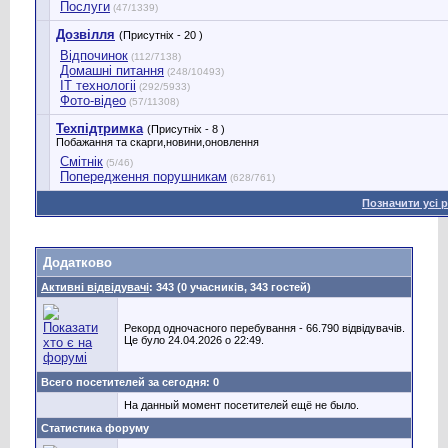
Послуги
(47/1339)
Дозвілля
(Присутніх - 20 )
Відпочинок
(112/7138)
Домашні питання
(248/10493)
IT технологіі
(292/5933)
Фото-відео
(57/11308)
Техпідтримка
(Присутніх - 8 )
Побажання та скарги,новини,оновлення
Смітнік
(5/46)
Попередження порушникам
(628/761)
Позначити усі 
Додатково
Активні відвідувачі
: 343 (0 учасників, 343 гостей)
Рекорд одночасного перебування - 66.790 відвідувачів.
Це було 24.04.2026 о 22:49.
Всего посетителей за сегодня: 0
На данный момент посетителей ещё не было.
Статистика форуму