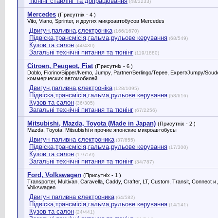
Тюнінг стайлінг та допрацювання
(48/3233)
Mercedes
(Присутніх - 4 )
Vito, Viano, Sprinter, и других микроавтобусов Mercedes
Двигун,паливна,єлектроніка
(166/1670)
Підвіска,трансмісія,гальма,рульове керування
(68/549)
Кузов та салон
(44/430)
Загальні технічні питання та тюнінг
(119/1880)
Citroen, Peugeot, Fiat
(Присутніх - 6 )
Doblo, Fiorino/Bipper/Nemo, Jumpy, Partner/Berlingo/Tepee, Expert/Jumpy/Scu
коммерческих автомобилей
Двигун,паливна,єлектроніка
(128/1095)
Підвіска,трансмісія,гальма,рульове керування
(58/616)
Кузов та салон
(36/305)
Загальні технічні питання та тюнінг
(67/2256)
Mitsubishi, Mazda, Toyota (Made in Japan)
(Присутніх - 2 )
Mazda, Toyota, Mitsubishi и прочие японские микроавтобусы
Двигун паливна єлектроника
(37/655)
Підвіска,трансмісія,гальма,рульове керування
(17/300)
Кузов та салон
(17/759)
Загальні технічні питання та тюнінг
(34/787)
Ford, Volkswagen
(Присутніх - 1 )
Transporter, Multivan, Caravella, Caddy, Crafter, LT, Custom, Transit, Connect
Volkswagen
Двигун паливна єлектроника
(64/582)
Підвіска,трансмісія,гальма,рульове керування
(14/141)
Кузов та салон
(24/441)