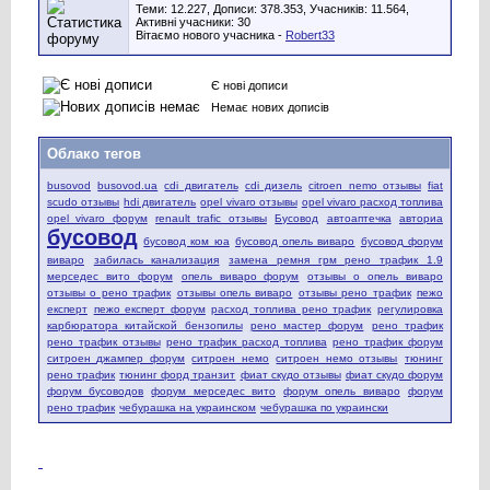
Теми: 12.227, Дописи: 378.353, Учасників: 11.564,
Активні учасники: 30
Вітаємо нового учасника -
Robert33
Є нові дописи
Немає нових дописів
Облако тегов
busovod
busovod.ua
cdi двигатель
cdi дизель
citroen nemo отзывы
fiat
scudo отзывы
hdi двигатель
opel vivaro отзывы
opel vivaro расход топлива
opel vivaro форум
renault trafic отзывы
Бусовод
автоаптечка
авториа
бусовод
бусовод ком юа
бусовод опель виваро
бусовод форум
виваро
забилась канализация
замена ремня грм рено трафик 1.9
мерседес вито форум
опель виваро форум
отзывы о опель виваро
отзывы о рено трафик
отзывы опель виваро
отзывы рено трафик
пежо
експерт
пежо експерт форум
расход топлива рено трафик
регулировка
карбюратора китайской бензопилы
рено мастер форум
рено трафик
рено трафик отзывы
рено трафик расход топлива
рено трафик форум
ситроен джампер форум
ситроен немо
ситроен немо отзывы
тюнинг
рено трафик
тюнинг форд транзит
фиат скудо отзывы
фиат скудо форум
форум бусоводов
форум мерседес вито
форум опель виваро
форум
рено трафик
чебурашка на украинском
чебурашка по украински