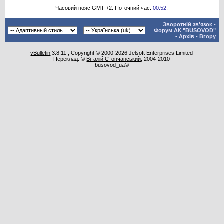
Часовий пояс GMT +2. Поточний час:
00:52
.
Зворотній зв'язок
-
Форум АК "BUSOVOD"
-
Архів
-
Вгору
vBulletin
3.8.11 ; Copyright © 2000-2026 Jelsoft Enterprises Limited
Переклад: ©
Віталій Стопчанський
, 2004-2010
busovod_ua©