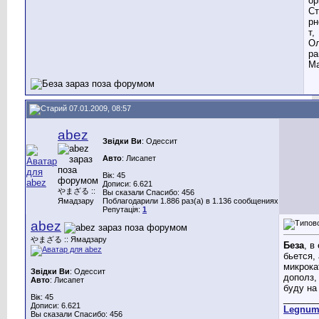
ор
Ст
рн
т,
Ол
ра
Ма
07.01.2009, 08:57
abez
Звідки Ви
: Одессит
Авто
: Лисапет
Вік: 45
Дописи: 6.621
やまざる ::
Вы сказали Спасибо: 456
Ямадзару
Поблагодарили 1.886 раз(а) в 1.136 сообщениях
Репутація:
1
abez
やまざる :: Ямадзару
Беза
, в
бьется, 
микрока
Звідки Ви
: Одессит
дополз, 
Авто
: Лисапет
буду на
Вік: 45
_______
Дописи: 6.621
Legnu
Вы сказали Спасибо: 456