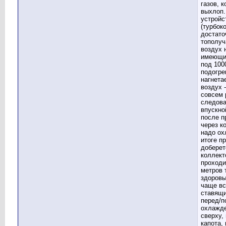
газов, 
выхлоп.
устройс
(турбок
достато
тополуч
воздух 
имеющи
под 100
подогре
нагнета
воздух 
совсем 
следова
впускно
после п
через к
надо ох
итоге п
доберет
коллект
проходи
метров 
здоровы
чаще вс
ставящи
перед/п
охлажде
сверху,
капота, 