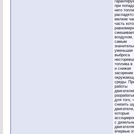
гарантируе
при попад
него топли
распадетс
мелкие ча
часть кот
равномерн
смешивает
воздухом,
самым
значитель
уменьшая
выброса
несгоревш
топлива в
и снижая
засорение
окружающ
среды. Пр
работы
двигателе
разрабаты
для того, 
снизить ш
двигателе
которые
ассоцииро
с дизельн
двигателя
впервые э