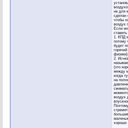
установ
воздухо
не для 
сделан 
чтобы 
воздух 
Если ин
ставить
1. КПД 
потому 
будет п
горячей
физики)
2. Исче
называе
(это ко
между 
когда т
на поло
давлени
сжимать
моменто
воздух 
впускно
Поэтому
стремят
больши
маленьк
хорошо 