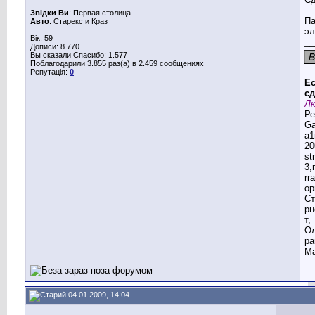
Звідки Ви
: Первая столица
Па
Авто
: Старекс и Краз
эл
Вік: 59
__
Дописи: 8.770
Вы сказали Спасибо: 1.577
Поблагодарили 3.855 раз(а) в 2.459 сообщениях
Репутація:
0
Ес
сд
Лю
Ре
G
a1
20
st
3,
rr
ор
Ст
рн
т,
Ол
ра
Ма
04.01.2009, 14:04