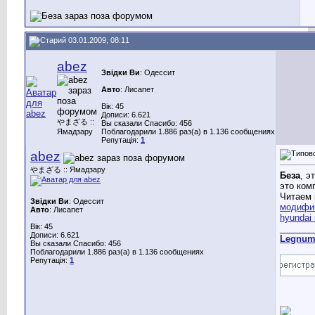
03.01.2009, 08:11
abez
Звідки Ви
: Одессит
Авто
: Лисапет
Вік: 45
Дописи: 6.621
やまざる ::
Вы сказали Спасибо: 456
Ямадзару
Поблагодарили 1.886 раз(а) в 1.136 сообщениях
Репутація:
1
abez
やまざる :: Ямадзару
Беза
, э
это ком
Читаем 
Звідки Ви
: Одессит
модифи
Авто
: Лисапет
hyundai 
Вік: 45
_______
Дописи: 6.621
Legnu
Вы сказали Спасибо: 456
Поблагодарили 1.886 раз(а) в 1.136 сообщениях
Репутація:
1