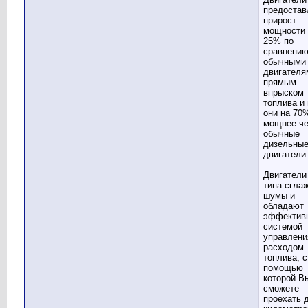
предоста
прирост
мощности 
25% по
сравнению
обычными
двигателя
прямым
впрыском
топлива и 
они на 70
мощнее ч
обычные
дизельны
двигатели
Двигатели
типа сгла
шумы и
обладают
эффектив
системой
управлени
расходом
топлива, с
помощью
которой В
сможете
проехать 