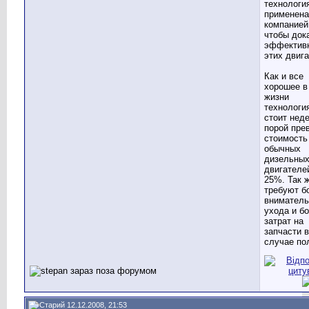
технологи
применена
компанией 
чтобы док
эффектив
этих двига
Как и все
хорошее в
жизни
технологи
стоит нед
порой пре
стоимость
обычных
дизельны
двигателе
25%. Так 
требуют б
вниматель
ухода и б
затрат на
запчасти в
случае по
12.12.2008, 21:53