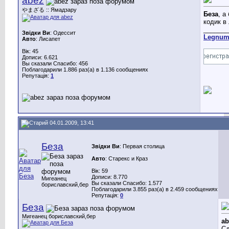
abez
やまざる :: Ямадзару
Беза
, а
кодик в
_______
Звідки Ви
: Одессит
Legnu
Авто
: Лисапет
Вік: 45
Дописи: 6.621
Вы сказали Спасибо: 456
Поблагодарили 1.886 раз(а) в 1.136 сообщениях
Репутація:
1
04.01.2009, 13:41
Беза
Звідки Ви
: Первая столица
Авто
: Старекс и Краз
Вік: 59
Дописи: 8.770
Мигеанец
Вы сказали Спасибо: 1.577
бориславский,бер
Поблагодарили 3.855 раз(а) в 2.459 сообщениях
Репутація:
0
Беза
Мигеанец бориславский,бер
ab
С