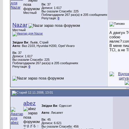
Вік: 37
Дописи: 1.617
Вы сказали Спасибо: 225
Местный
Поблагодарили 267 раз(а) в 205 сообщениях
Репутація:
0
Nazar
Местный
А двигун T
собою
являє?:con
Звідки Ви
: Львів, Стрий
В мене пи
Авто
: Ваз 2103, Hyundai H200, Opel Vivaro
TCI, а не T
Вік: 37
Дописи: 1.617
Вы сказали Спасибо: 225
Поблагодарили 267 раз(а) в 205 сообщениях
Репутація:
0
12.11.2008, 13:01
abez
Звідки Ви
: Одессит
Авто
: Лисапет
Вік: 45
Дописи: 6.621
やまざる ::
Вы сказали Спасибо: 456