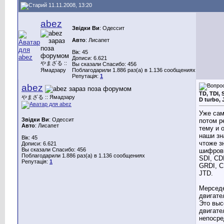
11.11.2008, 13:20
abez
Звідки Ви
: Одессит
Авто
: Лисапет
Вік: 45
Дописи: 6.621
やまざる ::
Вы сказали Спасибо: 456
Ямадзару
Поблагодарили 1.886 раз(а) в 1.136 сообщениях
Репутація:
1
abez
TD, TDI, S
やまざる :: Ямадзару
D turbo,
Уже сам
Звідки Ви
: Одессит
потом р
Авто
: Лисапет
тему и 
наши зн
Вік: 45
чтоже з
Дописи: 6.621
Вы сказали Спасибо: 456
шифровк
Поблагодарили 1.886 раз(а) в 1.136 сообщениях
SDI, CD
Репутація:
1
GRDI, CR
JTD.
Мерсед
двигат
Это выс
двигате
непоср