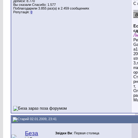
Дописи: 8.770
С 
Вы сказали Спасибо: 1.577
__
Поблагодарили 3.855 раз(а) в 2.459 сообщениях
Репутація:
0
Ес
сд
Лю
Ре
G
a1
20
st
3,
rr
ор
Ст
рн
т,
Ол
ра
Ма
02.01.2009, 23:41
Беза
Звідки Ви
: Первая столица