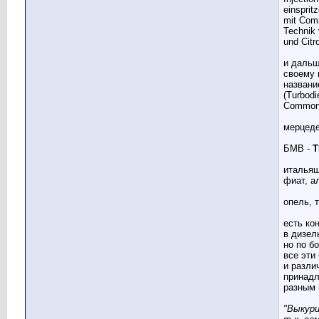
einsprit
mit Com
Technik
und Citr
и дальш
своему 
названи
(Turbodi
Common 
мерцеде
БМВ -
T
итальяш
фиат, а
опель, 
есть ко
в дизел
но по б
все эти
и разли
принад
разным 
"Выкури