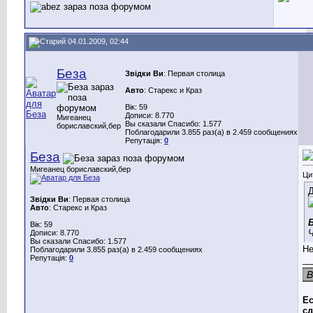
04.01.2009, 02:44
Беза
Звідки Ви
: Первая столица
Авто
: Старекс и Краз
Вік: 59
Дописи: 8.770
Мигеанец
Вы сказали Спасибо: 1.577
бориславский,бер
Поблагодарили 3.855 раз(а) в 2.459 сообщениях
Репутація:
0
Беза
Мигеанец бориславский,бер
Ци
Д
Звідки Ви
: Первая столица
Авто
: Старекс и Краз
Вік: 59
Дописи: 8.770
Вы сказали Спасибо: 1.577
Не
Поблагодарили 3.855 раз(а) в 2.459 сообщениях
Репутація:
0
__
Ес
сд