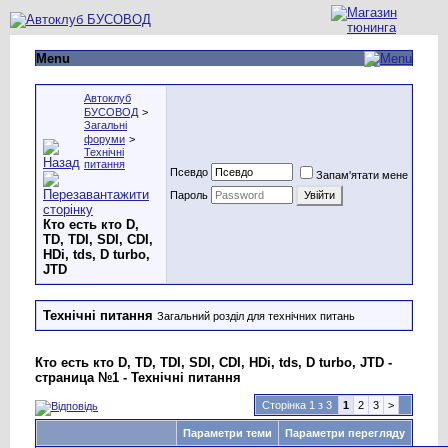
Menu
Автоклуб
БУСОВОД
>
Загальні
форуми
>
Технічні
питання
Псевдо
Запам'ятати мене
Пароль
Кто есть кто D,
TD, TDI, SDI, CDI,
HDi, tds, D turbo,
JTD
Технічні питання
Загальний розділ для технічних питань
Кто есть кто D, TD, TDI, SDI, CDI, HDi, tds, D turbo, JTD -
страница №1 - Технічні питання
Сторінка 1 з 3
1
2
3
>
Параметри теми
Параметри перегляду