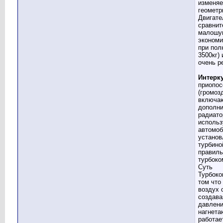
изменя
геометр
Двигате
сравнит
малошу
экономи
при пол
3500кг) 
очень р
Интерк
приопос
(громоз
включа
дополн
радиато
исполь
автомоб
установ
турбиной
правиль
турбоко
Суть
Турбоко
том что
воздух 
создава
давлени
нагнета
работае