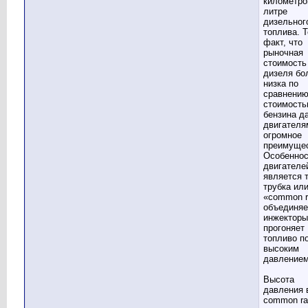
километро
литре
дизельног
топлива. Т
факт, что
рыночная
стоимость
дизеля бо
низка по
сравнению
стоимост
бензина д
двигателя
огромное
преимущес
Особенно
двигателе
является т
трубка ил
«common r
объединяе
инжекторы
прогоняет
топливо п
высоким
давлением
Высота
давления 
common rai