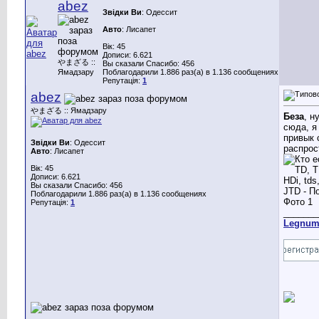
abez
Звідки Ви
: Одессит
Авто
: Лисапет
Вік: 45
Дописи: 6.621
やまざる ::
Вы сказали Спасибо: 456
Ямадзару
Поблагодарили 1.886 раз(а) в 1.136 сообщениях
Репутація:
1
abez
やまざる :: Ямадзару
Беза
, н
сюда, я
привык 
Звідки Ви
: Одессит
распрос
Авто
: Лисапет
Вік: 45
Дописи: 6.621
Вы сказали Спасибо: 456
Поблагодарили 1.886 раз(а) в 1.136 сообщениях
Репутація:
1
_______
Legnu