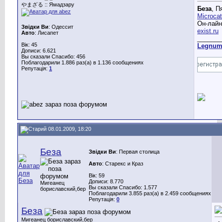
やまざる :: Ямадзару
Беза
, П
Microca
Он-лай
Звідки Ви
: Одессит
exist.ru
Авто
: Лисапет
_______
Вік: 45
Legnu
Дописи: 6.621
Вы сказали Спасибо: 456
Поблагодарили 1.886 раз(а) в 1.136 сообщениях
Репутація:
1
08.01.2009, 18:20
Беза
Звідки Ви
: Первая столица
Авто
: Старекс и Краз
Вік: 59
Дописи: 8.770
Мигеанец
Вы сказали Спасибо: 1.577
бориславский,бер
Поблагодарили 3.855 раз(а) в 2.459 сообщениях
Репутація:
0
Беза
Мигеанец бориславский,бер