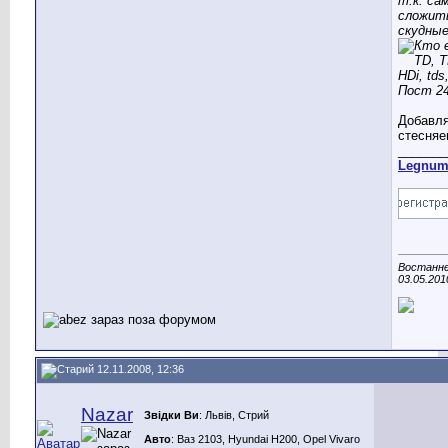
т.к. са
сложить
скудные
Добавля
стесняе
_______
Legnu
Востаннє
03.05.201
12.11.2008, 12:36
Nazar
Звідки Ви
: Львів, Стрий
Авто
: Ваз 2103, Hyundai H200, Opel Vivaro