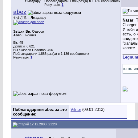
Ямадзару
Поблагодарили 1.886 раз(а) в 1.136 сообщениях
Репутація:
1
abez
やまざる :: Ямадзару
Nazar
,
T
Charger 
У тебя 
Звідки Ви
: Одессит
есть, о
Авто
: Лисапет
свидете
Вік: 45
"хапаль
Дописи: 6.621
капоте.
Вы сказали Спасибо: 456
_______
Поблагодарили 1.886 раз(а) в 1.136 сообщениях
Legnu
Репутація:
1
Поблагодарили abez за это
Viktor
(09.01.2013)
сообщение:
12.12.2008, 21:20