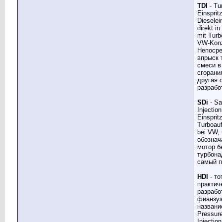
TDI
- Tu
Einsprit
Dieselei
direkt i
mit Turb
VW-Konz
Непоср
впрыск 
смеси в
сгорани
другая 
разрабо
SDi
- Sa
Injection
Einsprit
Turboauf
bei VW,
обознач
мотор б
турбона
самый п
HDI
- то
практич
разрабо
фианзуз
названи
Pressure
Injection