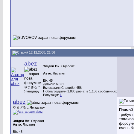
12.12.2008, 21:56
abez
Звідки Ви
: Одессит
Авто
: Лисапет
Вік: 45
Дописи: 6.621
やまざる ::
Вы сказали Спасибо: 456
Ямадзару
Поблагодарили 1.886 раз(а) в 1.136 сообщениях
Репутація:
1
abez
やまざる :: Ямадзару
Прямой
требует
топлива
Звідки Ви
: Одессит
форсун
Авто
: Лисапет
очень б
Вік: 45
_______