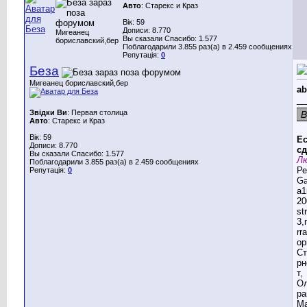
Авто
: Старекс и Краз
Вік: 59
Дописи: 8.770
Мигеанец
Вы сказали Спасибо: 1.577
бориславский,бер
Поблагодарили 3.855 раз(а) в 2.459 сообщениях
Репутація:
0
Беза
Мигеанец бориславский,бер
ab
__
Звідки Ви
: Первая столица
Авто
: Старекс и Краз
Вік: 59
Ес
Дописи: 8.770
сд
Вы сказали Спасибо: 1.577
Лю
Поблагодарили 3.855 раз(а) в 2.459 сообщениях
Ре
Репутація:
0
G
a1
20
st
3,
rr
ор
Ст
рн
т,
Ол
ра
Ма