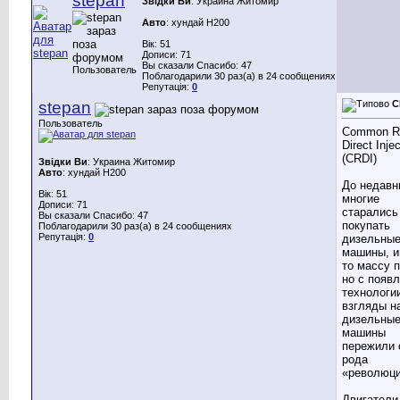
stepan
Звідки Ви
: Украина Житомир
Авто
: хyндай H200
Вік: 51
Дописи: 71
Вы сказали Спасибо: 47
Пользователь
Поблагодарили 30 раз(а) в 24 сообщениях
Репутація:
0
stepan
C
Пользователь
Common Ra
Direct Inje
(CRDI)
Звідки Ви
: Украина Житомир
Авто
: хyндай H200
До недавн
Вік: 51
многие
Дописи: 71
старались
Вы сказали Спасибо: 47
покупать
Поблагодарили 30 раз(а) в 24 сообщениях
Репутація:
0
дизельны
машины, и
то массу п
но с появ
технологи
взгляды н
дизельны
машины
пережили 
рода
«революц
Двигатели