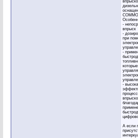
впрыск
дизельн
оснаще
COMMON
Особенн
- непос
впрыск
- дозир
при по
электро
управле
- приме
быстро
топливн
которые
управл
электро
управле
- высок
эффект
процесс
впрыско
благода
примен
быстро
цифрово
А если 
присутс
интерку