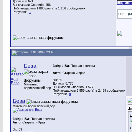
Дописи: 6.621
Legnu
Вы сказали Спасибо: 456
Поблагодарили 1.886 раз(а) в 1.136 сообщениях
Репутація:
1
02.01.2009, 23:40
Беза
Звідки Ви
: Первая столица
Авто
: Старекс и Краз
Вік: 59
Дописи: 8.770
Мигеанец
Вы сказали Спасибо: 1.577
бориславский,бер
Поблагодарили 3.855 раз(а) в 2.459 сообщениях
Репутація:
0
Беза
Мигеанец бориславский,бер
Ци
Д
Звідки Ви
: Первая столица
Авто
: Старекс и Краз
Ч
Вік: 59