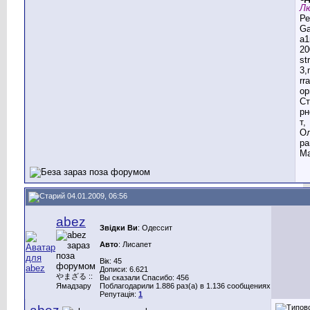
Лю
Ре
G
a1
20
st
3,
rr
ор
Ст
рн
т,
Ол
ра
Ма
04.01.2009, 06:56
abez
Звідки Ви
: Одессит
Авто
: Лисапет
Вік: 45
Дописи: 6.621
やまざる ::
Вы сказали Спасибо: 456
Ямадзару
Поблагодарили 1.886 раз(а) в 1.136 сообщениях
Репутація:
1