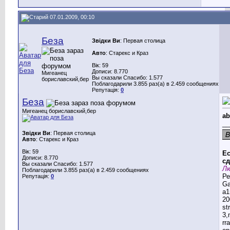
07.01.2009, 00:10
Беза
Звідки Ви
: Первая столица
Авто
: Старекс и Краз
Вік: 59
Дописи: 8.770
Мигеанец
Вы сказали Спасибо: 1.577
бориславский,бер
Поблагодарили 3.855 раз(а) в 2.459 сообщениях
Репутація:
0
Беза
Мигеанец бориславский,бер
ab
__
Звідки Ви
: Первая столица
Авто
: Старекс и Краз
Вік: 59
Ес
Дописи: 8.770
сд
Вы сказали Спасибо: 1.577
Лю
Поблагодарили 3.855 раз(а) в 2.459 сообщениях
Ре
Репутація:
0
G
a1
20
st
3,
rr