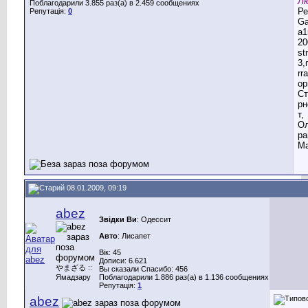
Лю
Поблагодарили 3.855 раз(а) в 2.459 сообщениях
Ре
Репутація:
0
G
a1
20
st
3,
rr
ор
Ст
рн
т,
Ол
ра
Ма
08.01.2009, 09:19
abez
Звідки Ви
: Одессит
Авто
: Лисапет
Вік: 45
Дописи: 6.621
やまざる ::
Вы сказали Спасибо: 456
Ямадзару
Поблагодарили 1.886 раз(а) в 1.136 сообщениях
Репутація:
1
abez