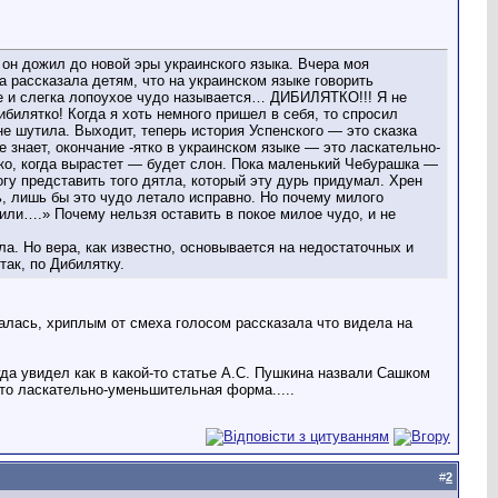
он дожил до новой эры украинского языка. Вчера моя
рассказала детям, что на украинском языке говорить
 и слегка лопоухое чудо называется… ДИБИЛЯТКО!!! Я не
илятко! Когда я хоть немного пришел в себя, то спросил
не шутила. Выходит, теперь история Успенского — это сказка
е знает, окончание -ятко в украинском языке — это ласкательно-
ко, когда вырастет — будет слон. Пока маленький Чебурашка —
огу представить того дятла, который эту дурь придумал. Хрен
ь, лишь бы это чудо летало исправно. Но почему милого
оили….» Почему нельзя оставить в покое милое чудо, и не
а. Но вера, как известно, основывается на недостаточных и
так, по Дибилятку.
жалась, хриплым от смеха голосом рассказала что видела на
гда увидел как в какой-то статье А.С. Пушкина назвали Сашком
то ласкательно-уменьшительная форма.....
#
2