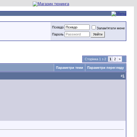
Псевдо
Запам'ятати мене
Пароль
Сторінка 1 з 2
1
2
>
Параметри теми
Параметри перегляду
#
1