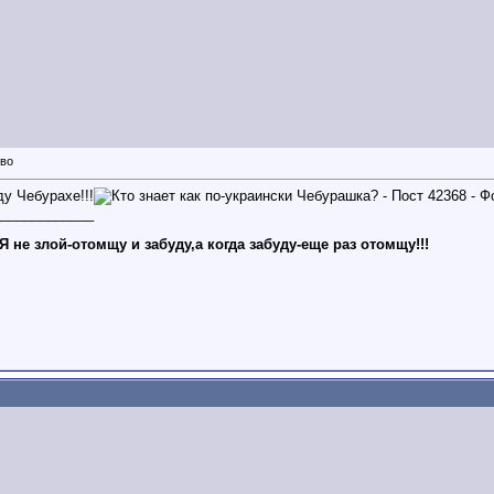
у Чебурахе!!!
_____________
Я не злой-отомщу и забуду,а когда забуду-еще раз отомщу!!!