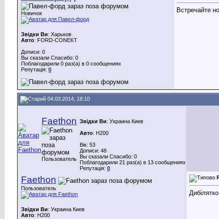
Встречайте но
Новичок
Звідки Ви
: Харьков
Авто
: FORD-CONEKT
Дописи: 0
Вы сказали Спасибо: 0
Поблагодарили 0 раз(а) в 0 сообщениях
Репутація:
0
04.03.2014, 18:10
Faethon
Звідки Ви
: Украина Киев
Авто
: Н200
Вік: 53
Дописи: 48
Вы сказали Спасибо: 0
Пользователь
Поблагодарили 21 раз(а) в 13 сообщениях
Репутація:
0
Faethon
Пользователь
Дибілятко
Звідки Ви
: Украина Киев
Авто
: Н200