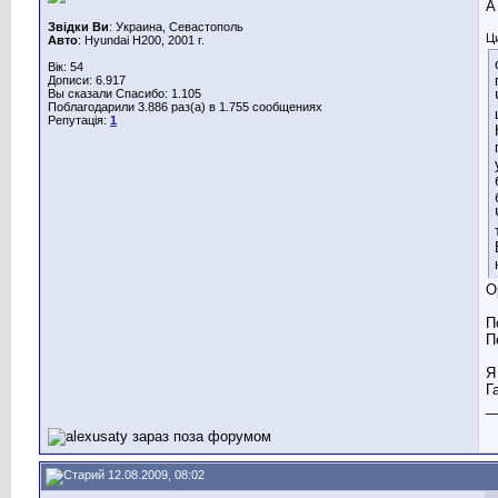
А
Звідки Ви
: Украина, Севастополь
Ц
Авто
: Hyundai H200, 2001 г.
Вік: 54
Дописи: 6.917
Вы сказали Спасибо: 1.105
Поблагодарили 3.886 раз(а) в 1.755 сообщениях
Репутація:
1
О
П
П
Я
Г
_
12.08.2009, 08:02