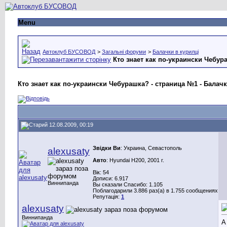
Menu
Автоклуб БУСОВОД
>
Загальні форуми
>
Балачки в курилці
Кто знает как по-украински Чебур
Кто знает как по-украински Чебурашка? - страница №1 - Балачк
12.08.2009, 00:19
Звідки Ви
: Украина, Севастополь
alexusaty
Авто
: Hyundai H200, 2001 г.
Вік: 54
Дописи: 6.917
Виннипанда
Вы сказали Спасибо: 1.105
Поблагодарили 3.886 раз(а) в 1.755 сообщениях
Репутація:
1
alexusaty
Виннипанда
А