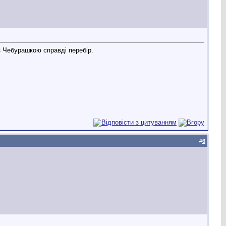
 з Чебурашкою справді перебір.
#
6