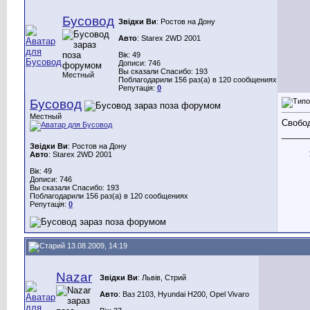
Бусовод
Звідки Ви
: Ростов на Дону
Авто
: Starex 2WD 2001
Вік: 49
Дописи: 746
Вы сказали Спасибо: 193
Местный
Поблагодарили 156 раз(а) в 120 сообщениях
Репутація:
0
Бусовод
Местный
Свобод
_____
Звідки Ви
: Ростов на Дону
Авто
: Starex 2WD 2001
Вік: 49
Дописи: 746
Вы сказали Спасибо: 193
Поблагодарили 156 раз(а) в 120 сообщениях
Репутація:
0
13.08.2009, 14:19
Nazar
Звідки Ви
: Львів, Стрий
Авто
: Ваз 2103, Hyundai H200, Opel Vivaro