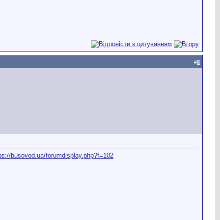
#
8
ps://busovod.ua/forumdisplay.php?f=102