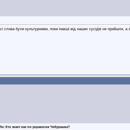
всі слова були культурними, поки інакші від наших сусідів не прийшли, а
Re: Кто знает как по-украински Чебурашка?