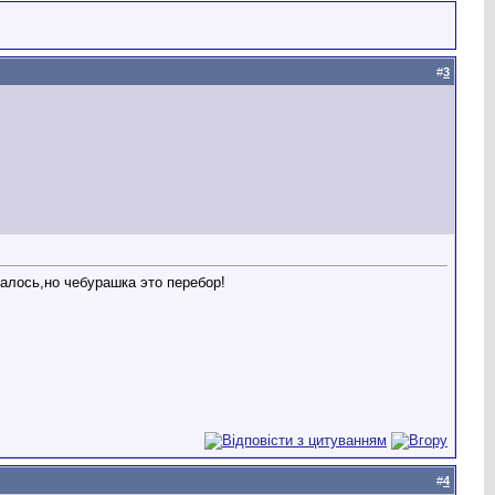
#
3
алось,но чебурашка это перебор!
#
4