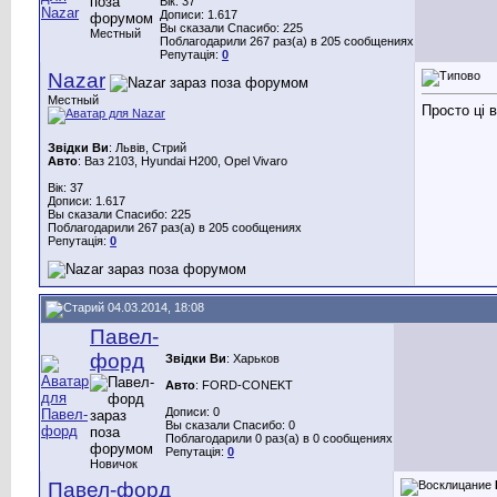
Вік: 37
Дописи: 1.617
Вы сказали Спасибо: 225
Местный
Поблагодарили 267 раз(а) в 205 сообщениях
Репутація:
0
Nazar
Местный
Просто ці 
Звідки Ви
: Львів, Стрий
Авто
: Ваз 2103, Hyundai H200, Opel Vivaro
Вік: 37
Дописи: 1.617
Вы сказали Спасибо: 225
Поблагодарили 267 раз(а) в 205 сообщениях
Репутація:
0
04.03.2014, 18:08
Павел-
форд
Звідки Ви
: Харьков
Авто
: FORD-CONEKT
Дописи: 0
Вы сказали Спасибо: 0
Поблагодарили 0 раз(а) в 0 сообщениях
Репутація:
0
Новичок
Павел-форд