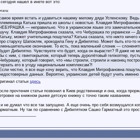
 сегодня нашел в инете вот это:
итата:
самое время встать и удавиться нашему милому дяде Успенскому. Ведь 
племянница Катька пришла из школы с новостью. Клавдия Митрофановна 
ЧЕБУРАШКА — неправильно. Что в украинском языке это замечательное
шучу. Клавдия Митрофановна сказала, что Чебурашка по украински — Диб
Катьку, может учительница пошутила? Катька сказала, что никто ничего 
про старуху Шапокляк, крокодила Гену и Дибилятко. Может быть кто-то н
уменьшительное окончание. То есть, пока маленький слоник — слоненят
будет Дибилятко. Чувствуете что будет, когда он вырастет? Я даже не м
бы с ним, с гвинтокрылом, который теперь дуролётовый гелiкоптер, пуст
Чебурашку, который говорил, что «мы строили, строили и наконец постр
терзать его в угоду национальным комплексам?!
Если честно, я все еще хочу верить, что Клавдия Митрофановна пошутил
недостоверных данных. Вероятно, украинских детей будут учить именно 
ригинал статьи
здесь
осле прочтения статьи позвонил в Киев родственнице и она, когда прор
етровке на книжном рынке детскую книжку с точно таким названием.
 и не думал что все так запущено. А еще очень про себя возмущался ко
арматным. Ну так по сравнению с Дибилятком Сашко Гарматный это прос
_________________