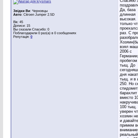
Спасибо 
поздравл
Да, база
Звідки Ви
: Черновцы
длинная
Авто
: Citroen Jumper 2.5D
высокая.
Вік: 45
только чт
Дописи: 15
проехалс
Вы сказали Спасибо: 0
раз. С пр
Поблагодарили 0 раз(а) в 0 сообщениях
Репутація:
0
разобрал
Хозяин(б
взял маш
2006 с
Германии,
пробегом
тыщ. До
сегодняш
дня нака
тыщ. и в 
250. Но с
спидомет
барахлит
вместо 1
накручив
100 тыщ.
уверен ч
хозяин не
и давайт
примем в
внимание
реальный