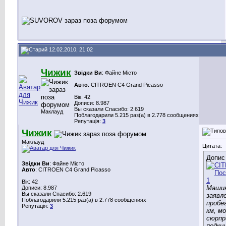
12.02.2010, 21:02
Чижик
Звідки Ви
: Файне Місто
Авто
: CITROEN C4 Grand Picasso
Вік: 42
Дописи: 8.987
Вы сказали Спасибо: 2.619
Маклауд
Поблагодарили 5.215 раз(а) в 2.778 сообщениях
Репутація:
3
Чижик
Маклауд
Цитата:
Допис
Звідки Ви
: Файне Місто
Авто
: CITROEN C4 Grand Picasso
Вік: 42
Машин
Дописи: 8.987
Вы сказали Спасибо: 2.619
заявл
Поблагодарили 5.215 раз(а) в 2.778 сообщениях
пробе
Репутація:
3
км, м
сюрпр
подкин