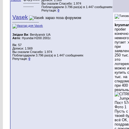
--------------
Вы сказали Спасибо: 1.974
---------
Поблагодарили 3.796 раз(а) в 1.447 сообщениях
Репутація:
0
Vasek
-----------------------
krysmar
пробег
конечно
Звідки Ви
: Berdyansk UA
немного
Авто
: Hyundai H200 2001г.
пугает :
Вік: 57
при
Дописи: 1.569
заявле
Вы сказали Спасибо: 1.974
250 тыс.
Поблагодарили 3.796 раз(а) в 1.447 сообщениях
Репутація:
0
это
лотерея
можно и
купить 
тыс. на
спидоме
при 400
реальн
Пусть с
твоей б
всё ОК,
поздра
с покуп