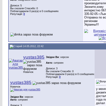
производителя
Дописи: 5
Звоните,кому
Вы сказали Спасибо: 0
интерестно 06
Поблагодарили 0 раз(а) в 0 сообщениях
335-92-05 г.Ль
Репутація:
0
Отправка по в
регионам
Украины!!!
14.05.2012, 22:42
yustas385
Звідки Ви
: херсон
Авто
: ситроен
Дописи: 3
Вы сказали Спасибо: 0
Новичок
Поблагодарили 0 раз(а) в 0 сообщениях
Репутація:
0
yustas385
Новичок
у меня
джампе
достал
Звідки Ви
: херсон
года п
Авто
: ситроен
делал
Дописи: 3