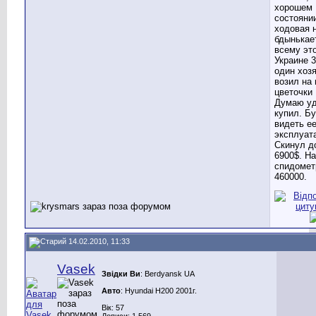
хорошем
состояни
ходовая 
бдынькает
всему эт
Украине 3
один хозя
возил на 
цветочки 
Думаю у
купил. Б
видеть ее
эксплуат
Скинул д
6900$. На
спидомет
460000.
14.02.2010, 11:33
Vasek
Звідки Ви
: Berdyansk UA
Авто
: Hyundai H200 2001г.
Вік: 57
Дописи: 1.569