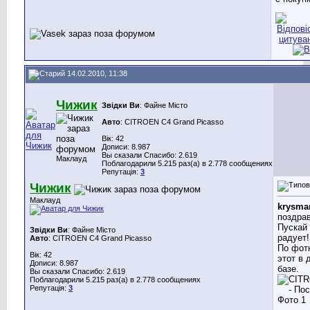
14.02.2010, 11:38
Чижик
Звідки Ви
: Файне Місто
Авто
: CITROEN C4 Grand Picasso
Вік: 42
Дописи: 8.987
Вы сказали Спасибо: 2.619
Маклауд
Поблагодарили 5.215 раз(а) в 2.778 сообщениях
Репутація:
3
Чижик
Маклауд
krysma
поздра
Пускай
Звідки Ви
: Файне Місто
радует!
Авто
: CITROEN C4 Grand Picasso
По фот
Вік: 42
этот в 
Дописи: 8.987
базе.
Вы сказали Спасибо: 2.619
Поблагодарили 5.215 раз(а) в 2.778 сообщениях
Репутація:
3