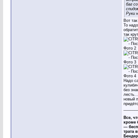
баг со
спидо
Руки 
Вот так
То надо
обратит
так крут
Надо с
кулибяч
без зна
лесть..
новый 
придётс
______
Все, чт
кроме 
— бесп
трата в
Бендер