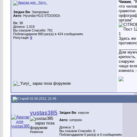
Чижик
, "
что чело
грамотно
Звідки Ви
: Запорожье
орфограф
Авто
: Hyundai H1/2.5TD/2002г.
оргазм"
Вік: 38
Дописи: 1.019
Вы сказали Спасибо: 791
Поблагодарили 890 раз(а) в 424 сообщениях
Репутація:
0
Здесь же
противопо
________
Дом мужч
крепость,
снаружи. 
чаще все
комната :-
02.06.2012, 21:46
yustas385
Звідки Ви
: херсон
Авто
: ситроен
Дописи: 3
Вы сказали Спасибо: 0
Новичок
Поблагодарили 0 раз(а) в 0 сообщениях