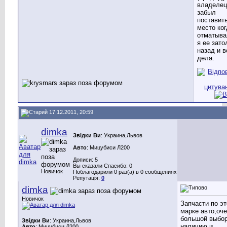
владелец
забыл
поставит
место ког
отматывал
я ее зато
назад и в
дела.
17.12.2011, 20:59
dimka
Звідки Ви
: Украина,Львов
Авто
: Мицубиси Л200
Дописи: 5
Вы сказали Спасибо: 0
Новичок
Поблагодарили 0 раз(а) в 0 сообщениях
Репутація:
0
dimka
Новичок
Запчасти по эт
марке авто,оч
большой выбор
Звідки Ви
: Украина,Львов
наличию и
Авто
: Мицубиси Л200