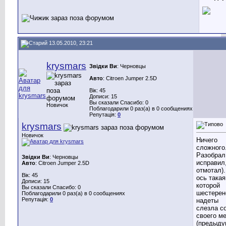
13.05.2010, 23:21
krysmars
Звідки Ви
: Черновцы
Авто
: Citroen Jumper 2.5D
Вік: 45
Дописи: 15
Вы сказали Спасибо: 0
Новичок
Поблагодарили 0 раз(а) в 0 сообщениях
Репутація:
0
krysmars
Новичок
Ничего
сложного
Разобрал
Звідки Ви
: Черновцы
исправил
Авто
: Citroen Jumper 2.5D
отмотал).
Вік: 45
ось такая
Дописи: 15
которой
Вы сказали Спасибо: 0
шестерен
Поблагодарили 0 раз(а) в 0 сообщениях
Репутація:
0
надеты
слезла с
своего м
(предыд