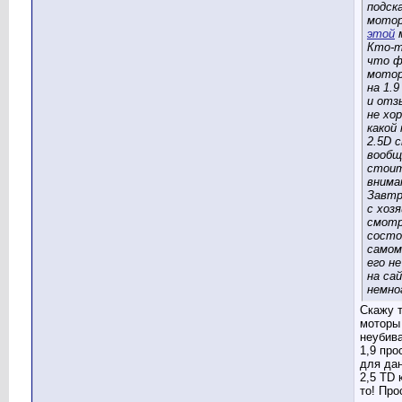
подск
мотор
этой
Кто-т
что ф
мото
на 1.9
и отз
не хо
какой
2.5D 
вообщ
стои
внима
Завтр
с хозя
смот
состо
самом
его не
на са
немно
Скажу т
моторы
неубива
1,9 про
для дан
2,5 TD 
то! Про