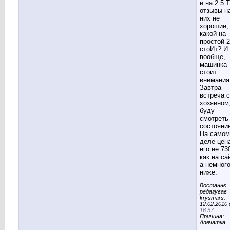
и на 2.5 
отзывы н
них не
хорошие,
какой на
простой 
стоИт? И
вообще,
машинка
стоит
внимания
Завтра
встреча с
хозяином
буду
смотреть
состояни
На самом
деле цен
его не 73
как на са
а немног
ниже.
Востаннє
редагував
krysmars:
12.02.2010 
16:57
.
Причина:
Апечатка