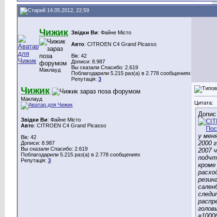
14.05.2012, 22:59
Чижик
Звідки Ви
: Файне Місто
Авто
: CITROEN C4 Grand Picasso
Вік: 42
Дописи: 8.987
Вы сказали Спасибо: 2.619
Маклауд
Поблагодарили 5.215 раз(а) в 2.778 сообщениях
Репутація:
3
Чижик
Маклауд
Цитата:
Допис
Звідки Ви
: Файне Місто
Авто
: CITROEN C4 Grand Picasso
у мен
Вік: 42
2000 
Дописи: 8.987
Вы сказали Спасибо: 2.619
2007 
Поблагодарили 5.215 раз(а) в 2.778 сообщениях
подчт
Репутація:
3
кроме
расхо
резин
сален
следи
распр
голов
в1000