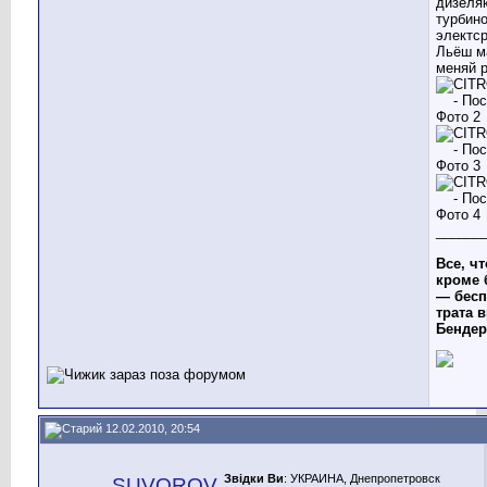
дизеляк
турбино
электср
Льёш м
меняй 
______
Все, чт
кроме 
— бесп
трата в
Бендер
12.02.2010, 20:54
Звідки Ви
: УКРАИНА, Днепропетровск
SUVOROV