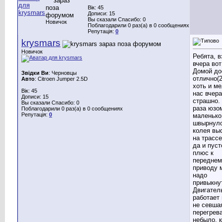
Вік: 45
Дописи: 15
Вы сказали Спасибо: 0
Новичок
Поблагодарили 0 раз(а) в 0 сообщениях
Репутація:
0
krysmars
Новичок
Ребята, в
вчера во
Домой до
Звідки Ви
: Черновцы
отлично(2
Авто
: Citroen Jumper 2.5D
хоть и ме
Вік: 45
нас вчера
Дописи: 15
страшно.
Вы сказали Спасибо: 0
раза юзо
Поблагодарили 0 раз(а) в 0 сообщениях
Репутація:
0
маленько
швырнуло
колея вы
на трассе
да и пуст
плюс к
переднем
приводу 
надо
привыкну
Двигател
работает 
не севша
перегрев
небыло, к