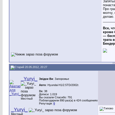
Запятых
понаста
Про гр
молчу,
делаю.
______
Все, чт
кроме 
— бесп
трата в
Бендер
20.05.2012, 20:27
_Yuryi_
Звідки Ви
: Запорожье
Авто
: Hyundai H1/2.5TD/2002г.
Вік: 38
Дописи: 1.019
Вы сказали Спасибо: 791
Местный
Поблагодарили 890 раз(а) в 424 сообщениях
Репутація:
0
_Yuryi_
Местный