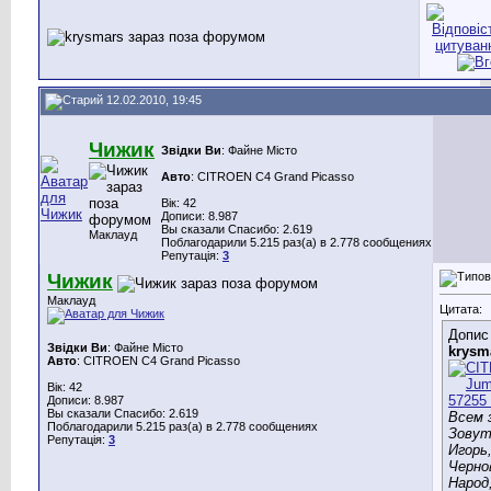
12.02.2010, 19:45
Чижик
Звідки Ви
: Файне Місто
Авто
: CITROEN C4 Grand Picasso
Вік: 42
Дописи: 8.987
Вы сказали Спасибо: 2.619
Маклауд
Поблагодарили 5.215 раз(а) в 2.778 сообщениях
Репутація:
3
Чижик
Маклауд
Цитата:
Допис
Звідки Ви
: Файне Місто
krysm
Авто
: CITROEN C4 Grand Picasso
Вік: 42
Дописи: 8.987
Вы сказали Спасибо: 2.619
Всем 
Поблагодарили 5.215 раз(а) в 2.778 сообщениях
Зовут
Репутація:
3
Игорь
Черно
Народ