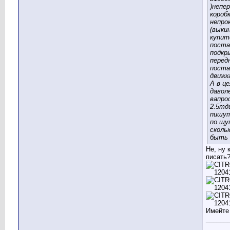
)непе
коробк
непро
(выки
купит
пост
подкр
передн
поста
движк
А в ц
давол
вапро
2.5тд
пишут
по щу
сколь
быть 
Не, ну 
писать
Имейте 
______