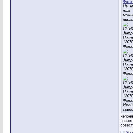
Не, н
так
можн
писа
Имей
совес
непоня
насчет
совест