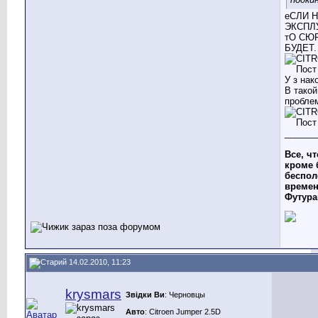
еСЛИ 
ЭКСПЛ
тО СЮ
БУДЕТ.
У з нак
В такой
пробле
______
Все, чт
кроме 
беспол
времен
Футур
14.02.2010, 11:23
krysmars
Звідки Ви
: Черновцы
Авто
: Citroen Jumper 2.5D