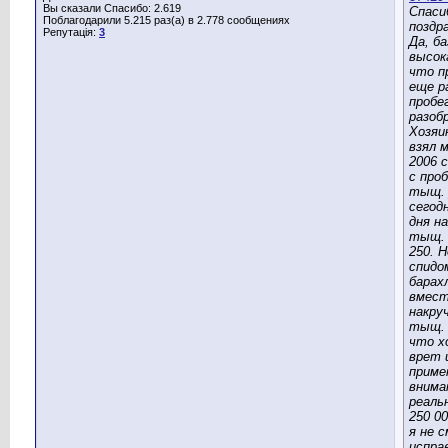
Вы сказали Спасибо: 2.619
Спаси
Поблагодарили 5.215 раз(а) в 2.778 сообщениях
поздр
Репутація:
3
Да, ба
высок
что п
еще р
пробе
разоб
Хозяи
взял 
2006 с
с про
тыщ.
сегод
дня н
тыщ. 
250. Н
спидо
барах
вмест
накру
тыщ. 
что х
врет 
приме
внима
реаль
250 00
я не с
испра