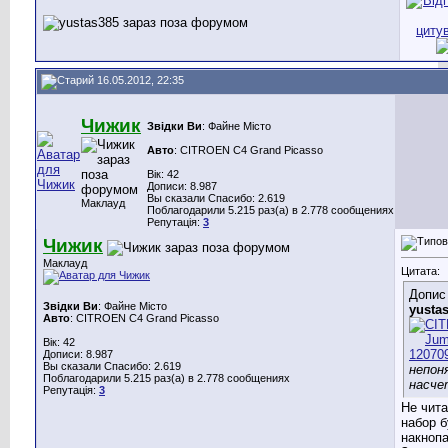
16.05.2012, 22:35
Чижик
Звідки Ви
: Файне Місто
Авто
: CITROEN C4 Grand Picasso
Вік: 42
Дописи: 8.987
Вы сказали Спасибо: 2.619
Маклауд
Поблагодарили 5.215 раз(а) в 2.778 сообщениях
Репутація:
3
Чижик
Маклауд
Цитата:
Допис
Звідки Ви
: Файне Місто
yusta
Авто
: CITROEN C4 Grand Picasso
Вік: 42
Дописи: 8.987
Вы сказали Спасибо: 2.619
непон
Поблагодарили 5.215 раз(а) в 2.778 сообщениях
насче
Репутація:
3
Не чита
набор б
накнопа