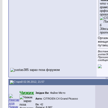
что 
грам
орфо
оргаз
Здесь
прот
Оргазм
женщин
путаеш
Востанн
yustas3
Причина
сообще
02.06.2012, 21:57
Чижик
Звідки Ви
: Файне Місто
Авто
: CITROEN C4 Grand Picasso
Вік: 42
Дописи: 8.987