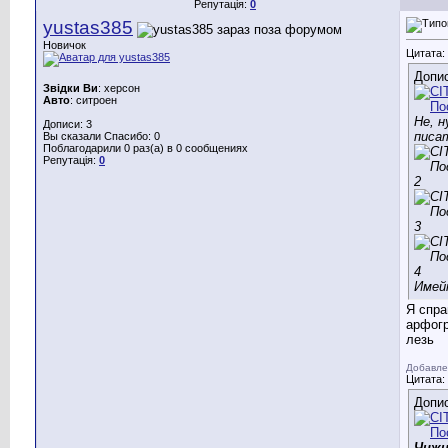
Репутація:
0
yustas385
Новичок
Цитата:
Допи
Звідки Ви
: херсон
Авто
: ситроен
Не, н
Дописи: 3
писа
Вы сказали Спасибо: 0
Поблагодарили 0 раз(а) в 0 сообщениях
Репутація:
0
Имей
Я спра
арфог
лезь
Добавле
Цитата:
Допи
Чижи