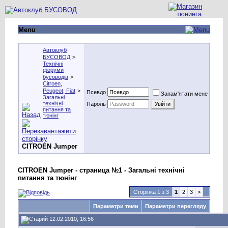
Menu
Автоклуб
БУСОВОД
>
Технічні
форуми
бусоводів
>
Citroen,
Peugeot, Fiat
>
Псевдо
Запам'ятати мене
Загальні
технічні
Пароль
питання та
тюнінг
CITROEN Jumper
CITROEN Jumper - страница №1 - Загальні технічні
питання та тюнінг
Сторінка 1 з 3
1
2
3
>
Параметри теми
Параметри перегляду
12.02.2010, 16:56