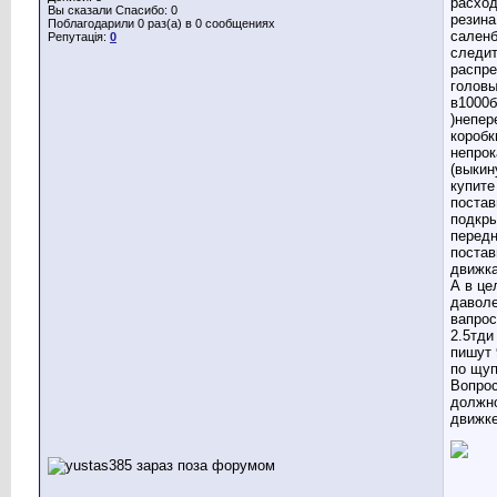
расход
Вы сказали Спасибо: 0
резина
Поблагодарили 0 раз(а) в 0 сообщениях
саленб
Репутація:
0
следит
распр
головы
в1000б
)непер
коробк
непрок
(выкин
купите
постав
подкры
передн
постав
движка
А в ц
даволе
вапрос
2.5тди
пишут 
по щуп
Вопрос
должно
движк