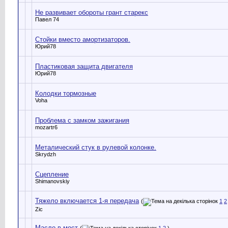
Не развивает обороты грант старекс
Павел 74
Стойки вместо амортизаторов.
Юрий78
Пластиковая защита двигателя
Юрий78
Колодки тормозные
Voha
Проблема с замком зажигания
mozartr6
Металический стук в рулевой колонке.
Skrydzh
Сцепление
Shimanovskiy
Тяжело включается 1-я передача
(
1
2
Zic
Масло в мост
(
1
2
)