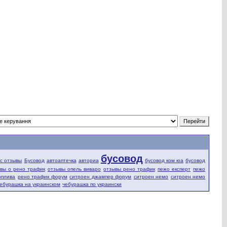
бусовод
fic отзывы
Бусовод
автоаптечка
авториа
бусовод ком юа
бусовод
вы о рено трафик
отзывы опель виваро
отзывы рено трафик
пежо експерт
пежо
оплива
рено трафик форум
ситроен джампер форум
ситроен немо
ситроен немо
ебурашка на украинском
чебурашка по украински