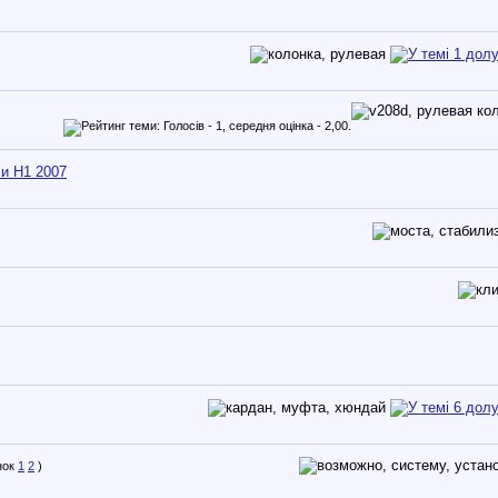
си H1 2007
1
2
)