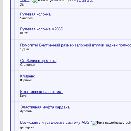
Zic
Рулевая колонка
Sanchos
Рулевая колонка V208D
blu2z
Помогите! Внутренний размер запорной втулки задней полуо
ЭдВас
Стабилизатор моста
Craftsman
Клиренс
Юрий78
5 кпп меняю на автомат
Коля
Эластичная муфта кардана
djromu4
Возможно ли установить систему ABS
(
genagirka