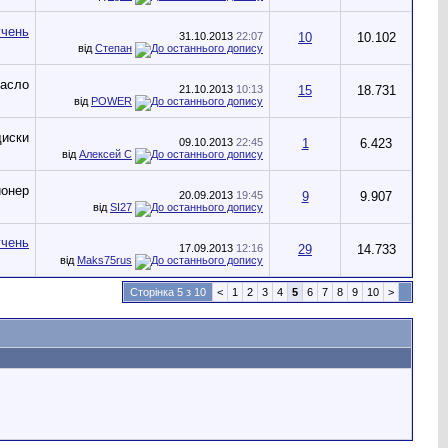
31.10.2013
22:07
10
10.102
від
Степан
21.10.2013
10:13
15
18.731
від
POWER
09.10.2013
22:45
1
6.423
від
Алексей С
20.09.2013
19:45
9
9.907
від
SI27
17.09.2013
12:16
29
14.733
від
Maks75rus
Сторінка 5 з 10
<
1
2
3
4
5
6
7
8
9
10
>