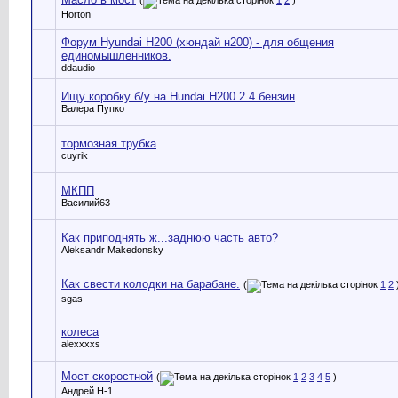
Horton
Форум Hyundai H200 (хюндай н200) - для общения
единомышленников.
ddaudio
Ищу коробку б/у на Hundai H200 2.4 бензин
Валера Пупко
тормозная трубка
cuyrik
МКПП
Василий63
Как приподнять ж...заднюю часть авто?
Aleksandr Makedonsky
Как свести колодки на барабане.
(
1
2
sgas
колеса
alexxxxs
Мост скоростной
(
1
2
3
4
5
)
Андрей Н-1