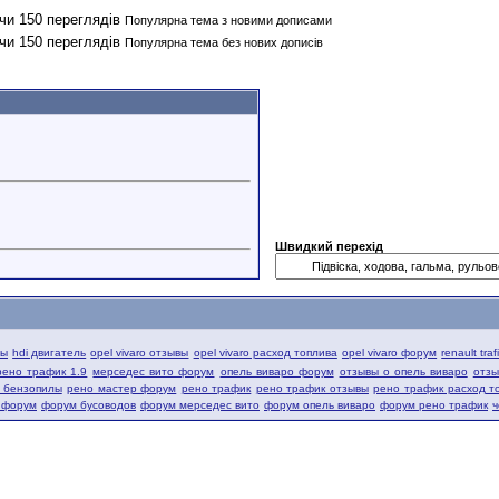
Популярна тема з новими дописами
Популярна тема без нових дописів
Швидкий перехід
вы
hdi двигатель
opel vivaro отзывы
opel vivaro расход топлива
opel vivaro форум
renault tra
рено трафик 1.9
мерседес вито форум
опель виваро форум
отзывы о опель виваро
отзы
й бензопилы
рено мастер форум
рено трафик
рено трафик отзывы
рено трафик расход т
 форум
форум бусоводов
форум мерседес вито
форум опель виваро
форум рено трафик
ч