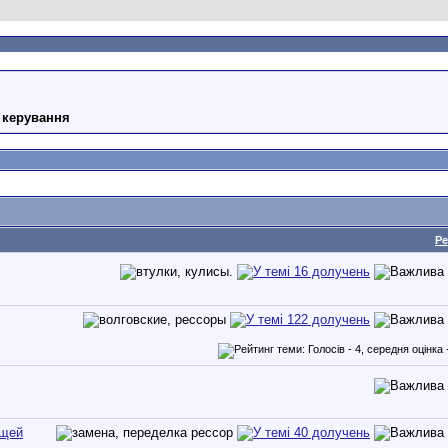
е керування
Ре
ющей