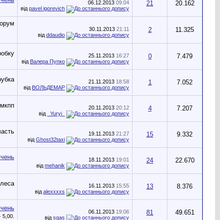
06.12.2013
09:04
21
20.162
від
pavel igorevich
30.11.2013
21:11
2
11.325
від
ddaudio
25.11.2013
16:27
0
7.479
від
Валера Пупко
21.11.2013
18:58
1
7.052
від
ВОЛЬДЕМАР
20.11.2013
20:12
4
7.207
від
_Yuryi_
19.11.2013
21:27
15
9.332
від
Ghost32taxi
18.11.2013
19:01
24
22.670
від
mehanik
16.11.2013
15:55
13
8.376
від
alexxxxs
06.11.2013
19:06
81
49.651
від
sgas