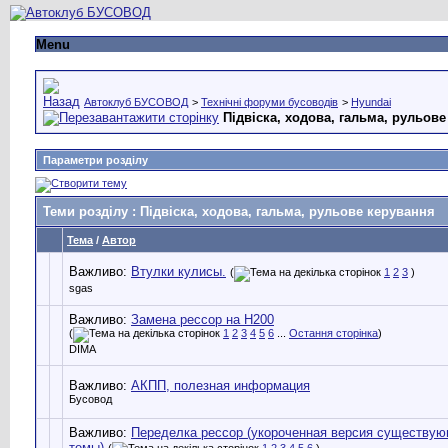
Menu
Автоклуб БУСОВОД
>
Технічні форуми бусоводів
>
Hyundai
Підвіска, ходова, гальма, рульов
Параметри розділу
Теми розділу
: Підвіска, ходова, гальма, рульове керування
Тема
/
Автор
Важливо:
Втулки кулисы.
(
1
2
3
)
sgas
Важливо:
Замена рессор на H200
(
1
2
3
4
5
6
...
Остання сторінка
)
DIMA
Важливо:
АКПП, полезная информация
Бусовод
Важливо:
Переделка рессор (укороченная версия существу
темы)
(
1
2
3
4
5
6
)