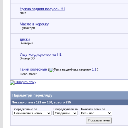
Нужна задняя полуось Н1
finks
Масло в коробку
шумахер8
диски
Виктория
Ищу кондиционер на H1
Виктор ВВ
Гайки колёсные
(
1
2
)
Gena-street
Параметри перегляду
Показано тем з 121 по 150, всього 295
Впорядковано за
Впорядкувати за
Показати теми за