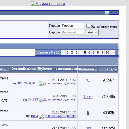
Псевдо
Запам'ятати мене
Пароль
Сторінка 5 з 10
<
1
2
3
4
5
6
7
8
9
10
>
Останній допис
йтинг
Відповідей
Переглядів
09.11.2021
15:43
41
97.567
від
КОСМОНАВТ
26.08.2019
12:23
1.370
719.465
від
Вик123
11.10.2013
20:12
5
40.625
від
Беза
21.11.2012
19:55
103
152.974