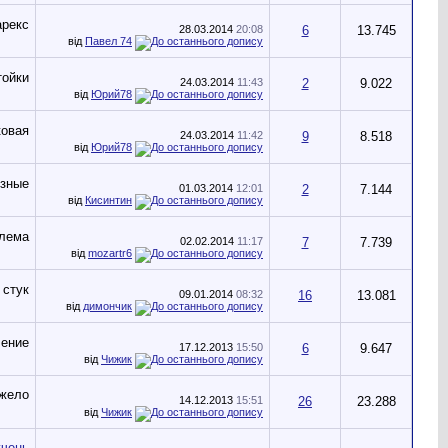
28.03.2014
20:08
6
13.745
від
Павел 74
24.03.2014
11:43
2
9.022
від
Юрий78
24.03.2014
11:42
9
8.518
від
Юрий78
01.03.2014
12:01
2
7.144
від
Кисинтин
02.02.2014
11:17
7
7.739
від
mozartr6
09.01.2014
08:32
16
13.081
від
димончик
17.12.2013
15:50
6
9.647
від
Чижик
14.12.2013
15:51
26
23.288
від
Чижик