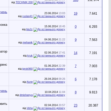
від
TECHNIK 200
23.06.2014
13:03
19
7.641
від
ruslan41
15.06.2014
18:45
0
6.293
від
blu2z
04.06.2014
21:22
9
7.563
від
mehanik
02.06.2014
17:41
14
7.191
від
kruk
01.06.2014
22:39
7
7.003
від
igrok960
26.04.2014
09:26
6
7.178
від
Коля
10.04.2014
11:04
8
9.813
від
dmishanya
02.04.2014
20:57
23
20.387
від
Voha