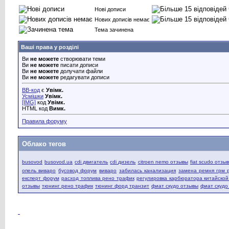
Нові дописи
Нових дописів немає
Тема зачинена
Ваші права у розділі
Ви
не можете
створювати теми
Ви
не можете
писати дописи
Ви
не можете
долучати файли
Ви
не можете
редагувати дописи
BB-код
є
Увімк.
Усмішки
Увімк.
[IMG]
код
Увімк.
HTML код
Вимк.
Правила форуму
Облако тегов
busovod
busovod.ua
cdi двигатель
cdi дизель
citroen nemo отзывы
fiat scudo отзы
опель виваро
бусовод форум
виваро
забилась канализация
замена ремня грм 
експерт форум
расход топлива рено трафик
регулировка карбюратора китайско
отзывы
тюнинг рено трафик
тюнинг форд транзит
фиат скудо отзывы
фиат скудо