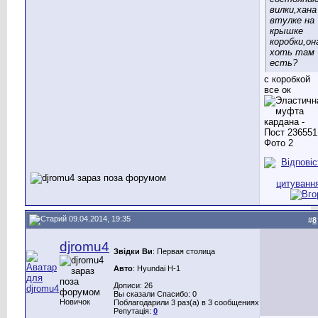
вилки,хана
втулке на
крышке
коробки,он
хоть там
есть?
с коробкой
все ок
09.04.2014, 19:35
#
8
djromu4
Звідки Ви
: Первая столица
Авто
: Hyundai H-1
Дописи: 26
Вы сказали Спасибо: 0
Новичок
Поблагодарили 3 раз(а) в 3 сообщениях
Репутація:
0