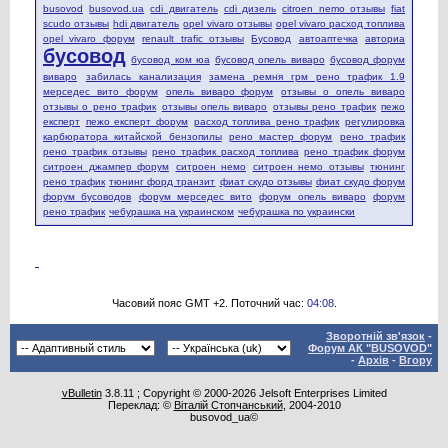
busovod
busovod.ua
cdi двигатель
cdi дизель
citroen nemo отзывы
fiat
scudo отзывы
hdi двигатель
opel vivaro отзывы
opel vivaro расход топлива
opel vivaro форум
renault trafic отзывы
Бусовод
автоаптечка
авториа
бусовод
бусовод ком юа
бусовод опель виваро
бусовод форум
виваро
забилась канализация
замена ремня грм рено трафик 1.9
мерседес вито форум
опель виваро форум
отзывы о опель виваро
отзывы о рено трафик
отзывы опель виваро
отзывы рено трафик
пежо
експерт
пежо експерт форум
расход топлива рено трафик
регулировка
карбюратора китайской бензопилы
рено мастер форум
рено трафик
рено трафик отзывы
рено трафик расход топлива
рено трафик форум
ситроен джампер форум
ситроен немо
ситроен немо отзывы
тюнинг
рено трафик
тюнинг форд транзит
фиат скудо отзывы
фиат скудо форум
форум бусоводов
форум мерседес вито
форум опель виваро
форум
рено трафик
чебурашка на украинском
чебурашка по украински
Часовий пояс GMT +2. Поточний час:
04:08
.
Зворотній зв'язок
-
Форум АК "BUSOVOD"
-
Архів
-
Вгору
vBulletin
3.8.11 ; Copyright © 2000-2026 Jelsoft Enterprises Limited
Переклад: ©
Віталій Стопчанський
, 2004-2010
busovod_ua©