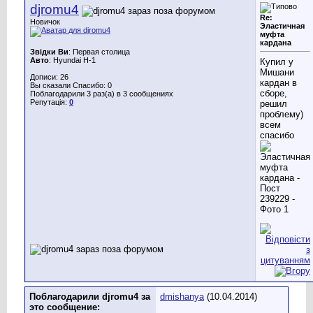
djromu4
Re:
Новичок
Эластичная
муфта
кардана
Звідки Ви
: Первая столица
Авто
: Hyundai H-1
Купил у
Мишани
Дописи: 26
кардан в
Вы сказали Спасибо: 0
сборе,
Поблагодарили 3 раз(а) в 3 сообщениях
Репутація:
0
решил
проблему)
всем
спасибо
Поблагодарили djromu4 за
dmishanya
(10.04.2014)
это сообщение: