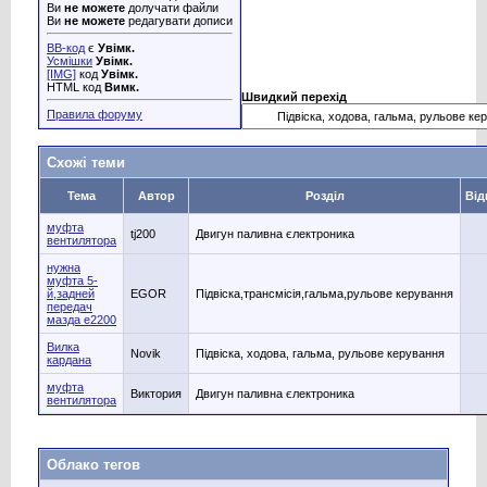
Ви
не можете
долучати файли
Ви
не можете
редагувати дописи
BB-код
є
Увімк.
Усмішки
Увімк.
[IMG]
код
Увімк.
HTML код
Вимк.
Швидкий перехід
Правила форуму
Схожі теми
Тема
Автор
Розділ
Від
муфта
tj200
Двигун паливна єлектроника
вентилятора
нужна
муфта 5-
й,задней
EGOR
Підвіска,трансмісія,гальма,рульове керування
передач
мазда е2200
Вилка
Novik
Підвіска, ходова, гальма, рульове керування
кардана
муфта
Виктория
Двигун паливна єлектроника
вентилятора
Облако тегов