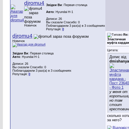
djromu4
Звідки Ви
: Первая столица
Авто
: Hyundai H-1
Дописи: 26
Вы сказали Спасибо: 0
Новичок
Поблагодарили 3 раз(а) в 3 сообщениях
Репутація:
0
djromu4
Re:
Эластичная
Новичок
муфта карда
Цитата:
Звідки Ви
: Первая столица
Допис від
Авто
: Hyundai H-1
dmishanya
Дописи: 26
Вы сказали Спасибо: 0
Поблагодарили 3 раз(а) в 3 сообщениях
Репутація:
0
у меня от
коротыша
но там
стоит
крестовин
сколько хот
за него?