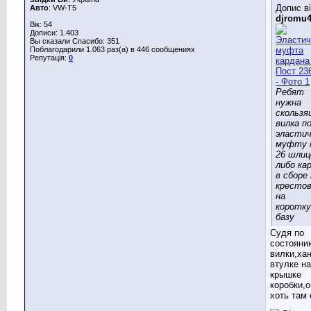
Допис в
Авто
: VW-Т5
djromu
Вік: 54
Дописи: 1.403
Вы сказали Спасибо: 351
Поблагодарили 1.063 раз(а) в 446 сообщениях
Репутація:
0
Ребят
нужна
скользя
вилка п
эласти
муфту 
26 шлиц
либо ка
в сборе
кресто
на
коротк
базу
Судя по
состояни
вилки,ха
втулке на
крышке
коробки,о
хоть там 