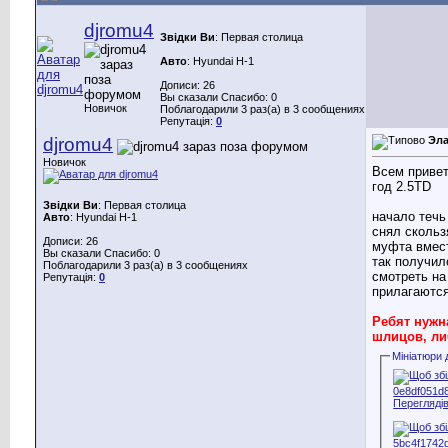
djromu4
Звідки Ви
: Первая столица
Авто
: Hyundai H-1
Дописи: 26
Вы сказали Спасибо: 0
Новичок
Поблагодарили 3 раз(а) в 3 сообщениях
Репутація:
0
djromu4
Эла
Новичок
Всем привет
год 2.5TD
Звідки Ви
: Первая столица
начало течь
Авто
: Hyundai H-1
снял скольз
Дописи: 26
муфта вмест
Вы сказали Спасибо: 0
так получил
Поблагодарили 3 раз(а) в 3 сообщениях
смотреть на
Репутація:
0
прилагаются
Ребят нужн
шлицов, ли
Мініатюри