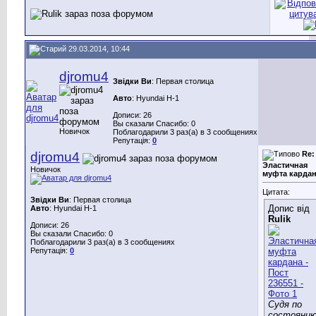
29.03.2014, 10:44
djromu4
Звідки Ви
: Первая столица
Авто
: Hyundai H-1
Дописи: 26
Вы сказали Спасибо: 0
Новичок
Поблагодарили 3 раз(а) в 3 сообщениях
Репутація:
0
djromu4
Re:
Эластичная
Новичок
муфта карда
Цитата:
Звідки Ви
: Первая столица
Допис від
Авто
: Hyundai H-1
Rulik
Дописи: 26
Вы сказали Спасибо: 0
Поблагодарили 3 раз(а) в 3 сообщениях
Репутація:
0
Судя по
состояни