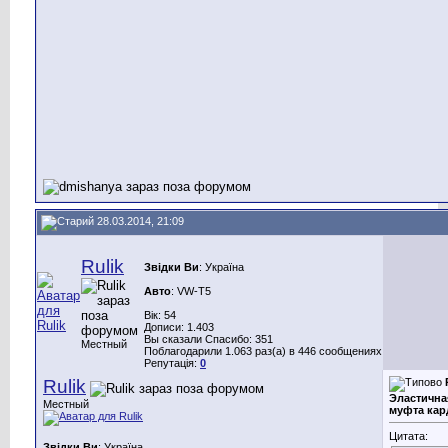
28.03.2014, 21:09
Rulik
Звідки Ви
: Україна
Авто
: VW-Т5
Вік: 54
Дописи: 1.403
Вы сказали Спасибо: 351
Местный
Поблагодарили 1.063 раз(а) в 446 сообщениях
Репутація:
0
Rulik
Эластична
Местный
муфта кар
Цитата:
Звідки Ви
: Україна