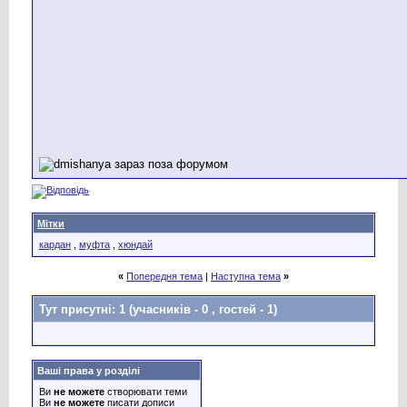
Мітки
кардан
,
муфта
,
хюндай
«
Попередня тема
|
Наступна тема
»
Тут присутні: 1
(учасників - 0 , гостей - 1)
Ваші права у розділі
Ви
не можете
створювати теми
Ви
не можете
писати дописи