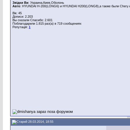
Звідки Ви
: Украина,Киев,Оболонь
Авто
: HYUNDAI H-200(LONG6) и HYUNDAI H200(LONG8),а также были Chery A
Вік: 45
Дописи: 2.203
Вы сказали Спасибо: 2.601
Поблагодарили 1.815 раз(а) в 719 сообщениях
Репутація:
1
28.03.2014, 18:55