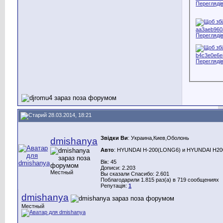
28.03.2014, 18:21
Звідки Ви
: Украина,Киев,Оболонь
dmishanya
Авто
: HYUNDAI H-200(LONG6) и HYUNDAI H200(
Вік: 45
Дописи: 2.203
Местный
Вы сказали Спасибо: 2.601
Поблагодарили 1.815 раз(а) в 719 сообщениях
Репутація:
1
dmishanya
Местный