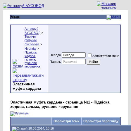
Menu
Автоклуб
БУСОВОД
>
Технічні
форуми
бусоводів
>
Hyundai
>
Підвіска,
Псевдо
ходова,
Запам'ятати мене
гальма,
Пароль
рульове
керування
Эластичная
муфта кардана
Эластичная муфта кардана - страница №1 - Підвіска,
ходова, гальма, рульове керування
Параметри теми
Параметри перегляду
28.03.2014, 18:16