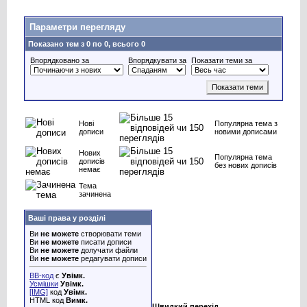
Параметри перегляду
Показано тем з 0 по 0, всього 0
Впорядковано за
Впорядкувати за
Показати теми за
Нові
Популярна тема з
дописи
новими дописами
Нових
Популярна тема
дописів
без нових дописів
немає
Тема
зачинена
Ваші права у розділі
Ви
не можете
створювати теми
Ви
не можете
писати дописи
Ви
не можете
долучати файли
Ви
не можете
редагувати дописи
BB-код
є
Увімк.
Усмішки
Увімк.
[IMG]
код
Увімк.
HTML код
Вимк.
Швидкий перехід