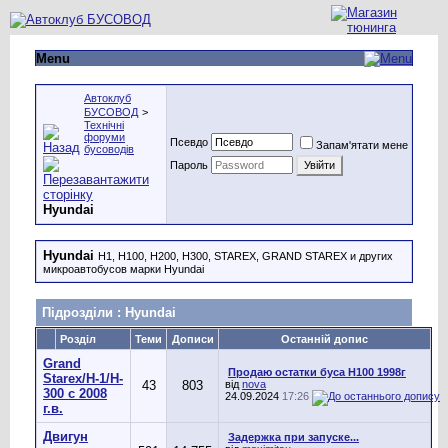
Menu
Автоклуб
БУСОВОД
>
Технічні
форуми
Псевдо
Запам'ятати мене
бусоводів
Пароль
Hyundai
Hyundai
H1, H100, H200, H300, STAREX, GRAND STAREX и других
микроавтобусов марки Hyundai
Підрозділи
: Hyundai
Розділ
Теми
Дописи
Останній допис
Grand
Продаю остатки буса Н100 1998г
Starex/H-1/H-
43
803
від
nova
300 с 2008
24.09.2024
17:26
г.в.
Двигун
Задержка при запуске...