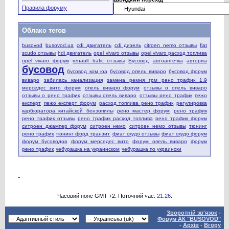
Правила форуму
Облако тегов
busovod
busovod.ua
cdi двигатель
cdi дизель
citroen nemo отзывы
fiat
scudo отзывы
hdi двигатель
opel vivaro отзывы
opel vivaro расход топлива
opel vivaro форум
renault trafic отзывы
Бусовод
автоаптечка
авториа
бусовод
бусовод ком юа
бусовод опель виваро
бусовод форум
виваро
забилась канализация
замена ремня грм рено трафик 1.9
мерседес вито форум
опель виваро форум
отзывы о опель виваро
отзывы о рено трафик
отзывы опель виваро
отзывы рено трафик
пежо
експерт
пежо експерт форум
расход топлива рено трафик
регулировка
карбюратора китайской бензопилы
рено мастер форум
рено трафик
рено трафик отзывы
рено трафик расход топлива
рено трафик форум
ситроен джампер форум
ситроен немо
ситроен немо отзывы
тюнинг
рено трафик
тюнинг форд транзит
фиат скудо отзывы
фиат скудо форум
форум бусоводов
форум мерседес вито
форум опель виваро
форум
рено трафик
чебурашка на украинском
чебурашка по украински
Часовий пояс GMT +2. Поточний час:
21:26
.
Зворотній зв'язок
-
Форум АК "BUSOVOD"
-
Архів
-
Вгору