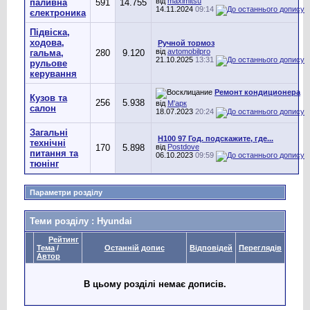
від
maximitsu
паливна
591
14.755
14.11.2024
09:14
єлектроника
Підвіска,
ходова,
Ручной тормоз
від
avtomobilpro
гальма,
280
9.120
21.10.2025
13:31
рульове
керування
Ремонт кондиционера
Кузов та
256
5.938
від
М'арк
салон
18.07.2023
20:24
Загальні
H100 97 Год. подскажите, где...
технічні
170
5.898
від
Postdove
питання та
06.10.2023
09:59
тюнінг
Параметри розділу
Теми розділу
: Hyundai
Рейтинг
Тема
/
Останній допис
Відповідей
Переглядів
Автор
В цьому розділі немає дописів.