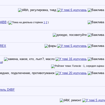
D4BB
(
1
2
)
AREX
ка
)
атель D4BF