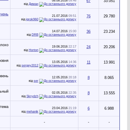
08.08.2016
09:46
67
33.051
від
Диман
21.07.2016
09:51
76
29.780
від
igrok960
14.07.2016
15:00
36
23.234
від
DRB
19.06.2016
22:17
24
20.206
від
Horton
13.05.2016
14:36
11
13.991
від
sergey2012
12.05.2016
20:18
8
8.065
від
ser
02.05.2016
22:35
8
13.555
від
Skrydzh
23.04.2016
21:19
6
6.988
від
mehanik
-
-
-