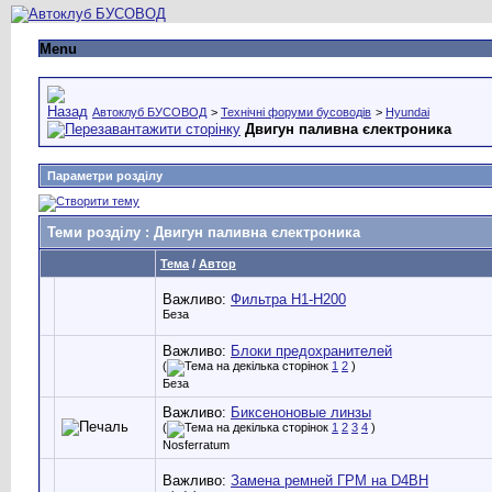
Menu
Автоклуб БУСОВОД
>
Технічні форуми бусоводів
>
Hyundai
Двигун паливна єлектроника
Параметри розділу
Теми розділу
: Двигун паливна єлектроника
Тема
/
Автор
Важливо:
Фильтра Н1-Н200
Беза
Важливо:
Блоки предохранителей
(
1
2
)
Беза
Важливо:
Биксеноновые линзы
(
1
2
3
4
)
Nosferratum
Важливо:
Замена ремней ГРМ на D4BH