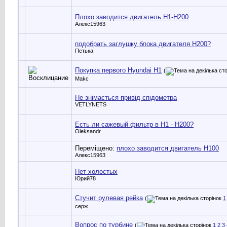
Плохо заводится двигатель Н1-Н200
Алекс15963
подобрать заглушку блока двигателя H200?
Петька
Покупка первого Hyundai H1
(
Makc
Не знімається привід спідометра
VETLYNETS
Есть ли сажевый фильтр в Н1 - Н200?
Oleksandr
Переміщено:
плохо заводится двигатель Н100
Алекс15963
Нет холостых
Юрий78
Стучит рулевая рейка
(
1
серж
Вопрос по турбине
(
1
2
3