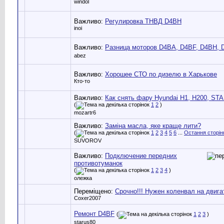
windol
Важливо:
Регулировка ТНВД D4BH
inoi
Важливо:
Разница моторов D4BA, D4BF, D4BH, 
abez
Важливо:
Хорошее СТО по дизелю в Харькове
Кто-то
Важливо:
Как снять фару Hyundai H1, H200, ST
(
1
2
)
mozartr6
Важливо:
Заміна масла, яке краще лити?
(
1
2
3
4
5
6
...
Остання сторін
SUVOROV
Важливо:
Подключение передних
противотуманок
(
1
2
3
4
)
олежка
Переміщено:
Срочно!!! Нужен коленвал на двиг
Coxer2007
Ремонт D4BF
(
1
2
3
)
starus80