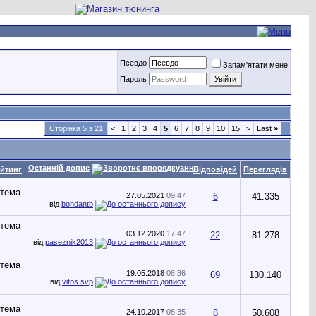
Псевдо
Запам'ятати мене
Пароль
Сторінка 5 з 21
<
1
2
3
4
5
6
7
8
9
10
15
>
Last
»
Останній допис
йтинг
Відповідей
Переглядів
27.05.2021
09:47
6
41.335
від
bohdantb
03.12.2020
17:47
22
81.278
від
paseznik2013
19.05.2018
08:36
69
130.140
від
vitos svp
24.10.2017
08:35
8
50.608