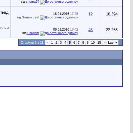
від
shuma34
16.01.2016
17:25
12
10.394
від
Gena-street
08.01.2016
18:42
46
22.266
від
Ultravist
Сторінка 5 з 21
<
1
2
3
4
5
6
7
8
9
10
15
>
Last
»