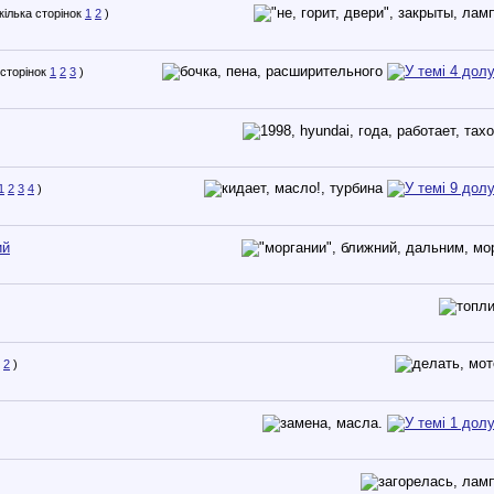
1
2
)
1
2
3
)
1
2
3
4
)
ий
2
)