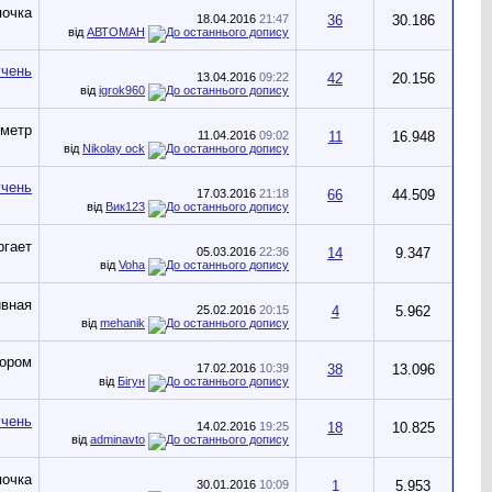
18.04.2016
21:47
36
30.186
від
АВТОМАН
13.04.2016
09:22
42
20.156
від
igrok960
11.04.2016
09:02
11
16.948
від
Nikolay ock
17.03.2016
21:18
66
44.509
від
Вик123
05.03.2016
22:36
14
9.347
від
Voha
25.02.2016
20:15
4
5.962
від
mehanik
17.02.2016
10:39
38
13.096
від
Бігун
14.02.2016
19:25
18
10.825
від
adminavto
30.01.2016
10:09
1
5.953