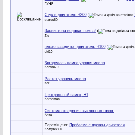
ГУНЯ
Стук в двигателе Н200
(
starus80
Засвистела водяная помпа!
(
Zic
плохо заводится двигатель Н100
(
oki10
Загорелась лампа уровня масла
Kent8079
Растет уровень масла
ser
Центральный замок, Н1
Karpoman
Система отведения выхлопных газов.
Беза
Переміщено:
Проблема с пуском двигателя
Kostya8800