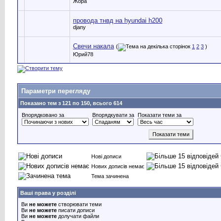
Жора
провода тнвд на hyundai h200
djany
Свечи накала
(
1
2
3
)
Юрий78
Параметри перегляду
Показано тем з 121 по 150, всього 614
Впорядковано за
Впорядкувати за
Показати теми за
Нові дописи
Нових дописів немає
Тема зачинена
Ваші права у розділі
Ви
не можете
створювати теми
Ви
не можете
писати дописи
Ви
не можете
долучати файли