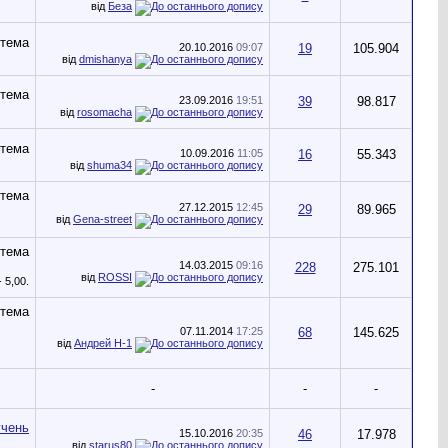
від
Беза
20.10.2016
09:07
19
105.904
від
dmishanya
23.09.2016
19:51
39
98.817
від
rosomacha
10.09.2016
11:05
16
55.343
від
shuma34
27.12.2015
12:45
29
89.965
від
Gena-street
14.03.2015
09:16
228
275.101
від
ROSSI
07.11.2014
17:25
68
145.625
від
Андрей Н-1
-
-
-
15.10.2016
20:35
46
17.978
від
starus80