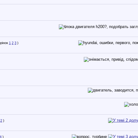
1
2
3
)
2
)
4
)