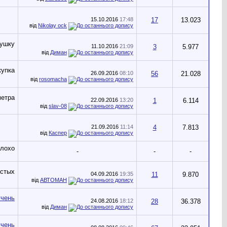
15.10.2016
17:48
17
13.023
від
Nikolay ock
11.10.2016
21:09
3
5.977
від
Диман
26.09.2016
08:10
56
21.028
від
rosomacha
22.09.2016
13:20
1
6.114
від
slav-08
21.09.2016
11:14
4
7.813
від
Каспер
-
-
-
04.09.2016
19:35
11
9.870
від
АВТОМАН
24.08.2016
18:12
28
36.378
від
Диман