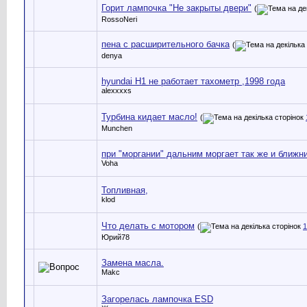
Горит лампочка "Не закрыты двери"
(
RossoNeri
пена с расширительного бачка
(
denya
hyundai H1 не работает тахометр ,1998 года
alexxxxs
Турбина кидает масло!
(
Munchen
при "моргании" дальним моргает так же и ближн
Voha
Топливная,
klod
Что делать с мотором
(
1
Юрий78
Замена масла.
Makc
Загорелась лампочка ESD