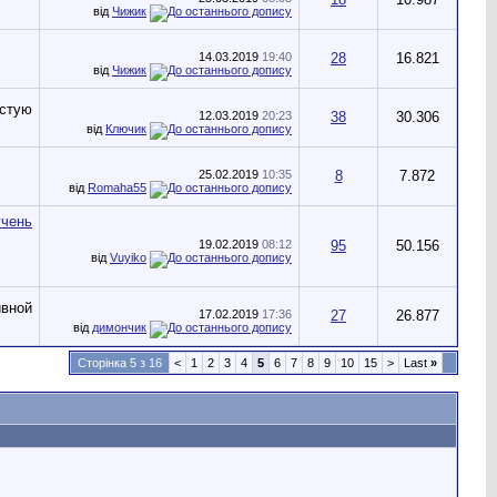
від
Чижик
14.03.2019
19:40
28
16.821
від
Чижик
12.03.2019
20:23
38
30.306
від
Ключик
25.02.2019
10:35
8
7.872
від
Romaha55
19.02.2019
08:12
95
50.156
від
Vuyiko
17.02.2019
17:36
27
26.877
від
димончик
Сторінка 5 з 16
<
1
2
3
4
5
6
7
8
9
10
15
>
Last
»