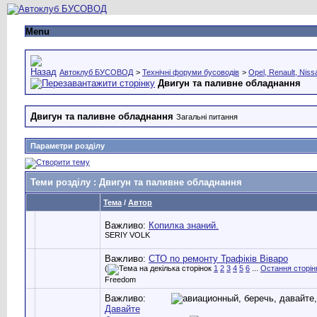
Menu
Автоклуб БУСОВОД
>
Технічні форуми бусоводів
>
Opel, Renault, Niss
Двигун та паливне обладнання
Двигун та паливне обладнання
Загальні питання
Параметри розділу
Теми розділу
: Двигун та паливне обладнання
Тема
/
Автор
Важливо:
Копилка знаний.
SERIY VOLK
Важливо:
СТО по ремонту Трафіків Віваро
(
1
2
3
4
5
6
...
Остання сторін
Freedom
Важливо:
Давайте