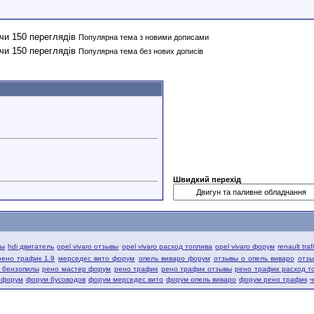
Популярна тема з новими дописами
Популярна тема без нових дописів
Швидкий перехід
вы
hdi двигатель
opel vivaro отзывы
opel vivaro расход топлива
opel vivaro форум
renault tra
рено трафик 1.9
мерседес вито форум
опель виваро форум
отзывы о опель виваро
отзы
й бензопилы
рено мастер форум
рено трафик
рено трафик отзывы
рено трафик расход т
 форум
форум бусоводов
форум мерседес вито
форум опель виваро
форум рено трафик
ч