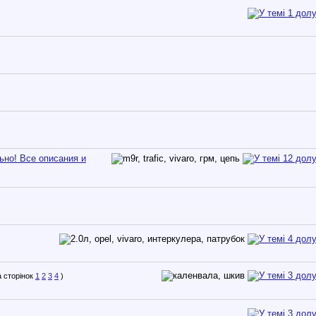
ьно! Все описания и
1
2
3
4
)