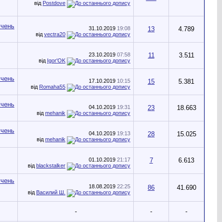
від
Postdove
31.10.2019
19:08
13
4.789
від
vectra20
23.10.2019
07:58
11
3.511
від
Igor'OK
17.10.2019
10:15
15
5.381
від
Romaha55
04.10.2019
19:31
23
18.663
від
mehanik
04.10.2019
19:13
28
15.025
від
mehanik
01.10.2019
21:17
7
6.613
від
blackstalker
18.08.2019
22:25
86
41.690
від
Василий Ш.
-
-
-