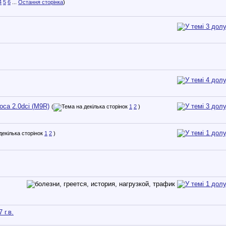
4
5
6
...
Остання сторінка
)
оса 2.0dci (M9R)
(
1
2
)
1
2
)
 г.в.