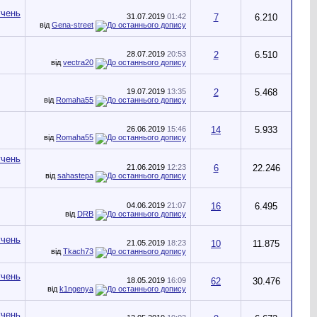
31.07.2019
01:42
7
6.210
від
Gena-street
28.07.2019
20:53
2
6.510
від
vectra20
19.07.2019
13:35
2
5.468
від
Romaha55
26.06.2019
15:46
14
5.933
від
Romaha55
21.06.2019
12:23
6
22.246
від
sahastepa
04.06.2019
21:07
16
6.495
від
DRB
21.05.2019
18:23
10
11.875
від
Tkach73
18.05.2019
16:09
62
30.476
від
k1ngenya