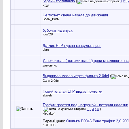
беречь топливную
(
1
2
3
KOS
Не тухнет свеча накала до движения
Bodik_BorN
бубонит на впуск
Igor'OK
Датчик ЕГР нужна консультация.
bkru
Успокоитель ( натяжитель ?) цепи масляного нас
димончик
Выдавило масло через фильтр 2.0dci
(
Саня 2.0dci
Новий клапан ЕГР видає помилки
akweb
Трафик греется под нагрузкой - история болезни
(
1
2
3
4
5
)
klepakoff
Переміщено:
Ошибка Р0045 Рено трафик 2,0 2007
KOPTEC