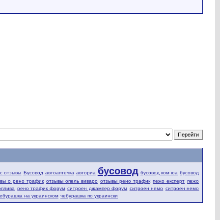
бусовод
fic отзывы
Бусовод
автоаптечка
авториа
бусовод ком юа
бусовод
вы о рено трафик
отзывы опель виваро
отзывы рено трафик
пежо експерт
пежо
оплива
рено трафик форум
ситроен джампер форум
ситроен немо
ситроен немо
ебурашка на украинском
чебурашка по украински