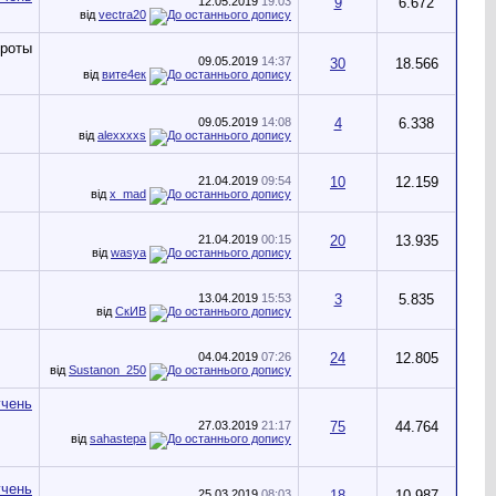
12.05.2019
19:03
9
6.672
від
vectra20
09.05.2019
14:37
30
18.566
від
вите4ек
09.05.2019
14:08
4
6.338
від
alexxxxs
21.04.2019
09:54
10
12.159
від
x_mad
21.04.2019
00:15
20
13.935
від
wasya
13.04.2019
15:53
3
5.835
від
СкИВ
04.04.2019
07:26
24
12.805
від
Sustanon_250
27.03.2019
21:17
75
44.764
від
sahastepa
25.03.2019
08:03
18
10.987