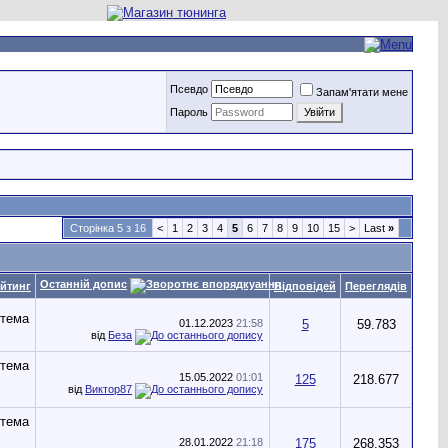
Псевдо
Запам'ятати мене
Пароль
Сторінка 5 з 16
<
1
2
3
4
5
6
7
8
9
10
15
>
Last
»
Останній допис
йтинг
Відповідей
Переглядів
01.12.2023
21:58
5
59.783
від
Беза
15.05.2022
01:01
125
218.677
від
Виктор87
28.01.2022
21:18
175
268.353