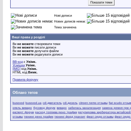
Нові дописи
Нових дописів немає
Тема зачинена
Ваші права у розділі
Ви
не можете
створювати теми
Ви
не можете
писати дописи
Ви
не можете
долучати файли
Ви
не можете
редагувати дописи
BB-код
є
Увімк.
Усмішки
Увімк.
[IMG]
код
Увімк.
HTML код
Вимк.
Правила форуму
Облако тегов
busovod
busovod.ua
cdi двигатель
cdi дизель
citroen nemo отзывы
fiat scudo отзы
опель виваро
бусовод форум
виваро
забилась канализация
замена ремня грм 
експерт форум
расход топлива рено трафик
регулировка карбюратора китайско
отзывы
тюнинг рено трафик
тюнинг форд транзит
фиат скудо отзывы
фиат скудо