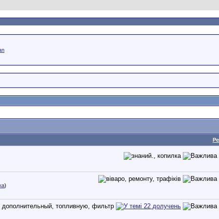
an
Ре
ка
)