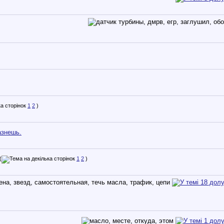
1
2
)
азнешь.
(
1
2
)