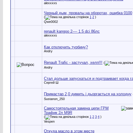
alexxxxs
Черный дым, провалы на оборотах, ошибка 0100
(
1
2
)
Qwe0002
renault kangoo 2---- 1.5 dci 86лс
alexxxxs
Как отключить турбину?
Andry
Renault Trafic - застучал, хелп!!!
(
Andry
Стал дольше запускаться и подтраивает когда г
Сергей Ш
Примастар 2,0 димить і дьоргається на холодну
Sustanon_250
Самостоятельная замена цепи ГРМ
Трафик 2л M9R
(
1
2
3
4
)
Vespen
Откуда масло в этом месте