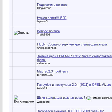
Подскажите по тяге
OlegVerona
Нужен совет!!! ЕГР
laperon3
Вопрос по тяге
Trafic5906
HELP! Сорвало верхнее крепление двигателя
Александр7828
Замена цепи ГРМ M9R Trafic,Vivaro самостоятел
фото.
sahastepa
Мастер2.3 проблема
Виталик1982
Патрубок интеркулера 2.0л (2011) в OPEL Vivaro
Alekss II
Шкив каленвала-важная вещь !
(
wladgeorg
Загорелся джекичаН) 1,5 DCI 2009 года 802