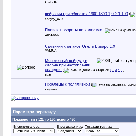
kasheftin
вибрация при оборотах 1600-1800 1,9DCI 100
(
sergey_070
Плавают обороты на холостую
(
Анатолии
Сальники клапанов Опель Виваро 1,9
VVMUA
Монотонный вой(гул) в
салоне при наступлении
холодов.
(
1
2
3
4
5
)
titan
Проблемы с толпливной
(
vayvern
Параметри перегляду
Показано тем з 121 по 150, всього 470
Впорядковано за
Впорядкувати за
Показати теми за