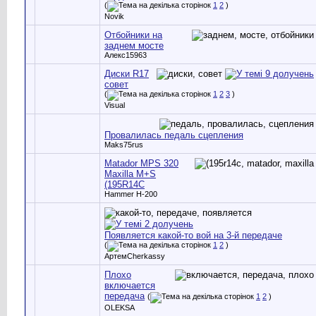
(
1
2
)
Novik
Отбойники на
заднем мосте
Алекс15963
Диски R17
совет
(
1
2
3
)
Visual
Провалилась педаль сцепления
Maks75rus
Matador MPS 320
Maxilla M+S
(195R14C
Hammer H-200
Появляется какой-то вой на 3-й передаче
(
1
2
)
АртемCherkassy
Плохо
включается
передача
(
1
2
)
OLEKSA