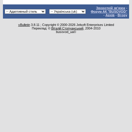
Зворотній зв'язок
-
Форум АК "BUSOVOD"
-
Архів
-
Вгору
vBulletin
3.8.11 ; Copyright © 2000-2026 Jelsoft Enterprises Limited
Переклад: ©
Віталій Стопчанський
, 2004-2010
busovod_ua©