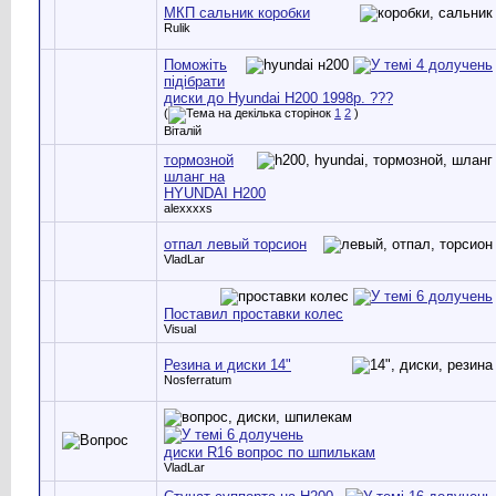
МКП сальник коробки
Rulik
Поможіть
підібрати
диски до Hyundai Н200 1998р. ???
(
1
2
)
Віталій
тормозной
шланг на
HYUNDAI H200
alexxxxs
отпал левый торсион
VladLar
Поставил проставки колес
Visual
Резина и диски 14"
Nosferratum
диски R16 вопрос по шпилькам
VladLar