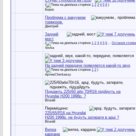
Стучат суппорта на H200
(
1
2
3
4
5
6
)
Борис
Проблема с вакуумом
тормозов.
Дмитрий
Задний
мост
(
1
2
3
4
5
6
...
Остання сторін
Vovka
На задней передаче появляется какой-то звук
(
1
2
)
АртемCherkassy
Підкажіть 225/60 або 70/R16 підійдуть на
Hyundai H200 1998р. ?
Віталій
Переміщено:
225/65/R16 на Hyundai
H200 1998р. не будуть затирати в арці ?
Віталій
Вилка
кардана