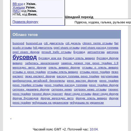
BB-код
є
Увімк.
Усмішки
Увімк.
[IMG]
код
Увімк.
HTML код
Вимк.
Швидкий перехід
Правила форуму
Облако тегов
busovod
busovod.ua
cdi двигатель
cdi дизель
citroen nemo отзывы
fiat
scudo отзывы
hdi двигатель
opel vivaro отзывы
opel vivaro расход топлива
opel vivaro форум
renault trafic отзывы
Бусовод
автоаптечка
авториа
бусовод
бусовод ком юа
бусовод опель виваро
бусовод форум
виваро
забилась канализация
замена ремня грм рено трафик 1.9
мерседес вито форум
опель виваро форум
отзывы о опель виваро
отзывы о рено трафик
отзывы опель виваро
отзывы рено трафик
пежо
експерт
пежо експерт форум
расход топлива рено трафик
регулировка
карбюратора китайской бензопилы
рено мастер форум
рено трафик
рено трафик отзывы
рено трафик расход топлива
рено трафик форум
ситроен джампер форум
ситроен немо
ситроен немо отзывы
тюнинг
рено трафик
тюнинг форд транзит
фиат скудо отзывы
фиат скудо форум
форум бусоводов
форум мерседес вито
форум опель виваро
форум
рено трафик
чебурашка на украинском
чебурашка по украински
Часовий пояс GMT +2. Поточний час:
10:04
.