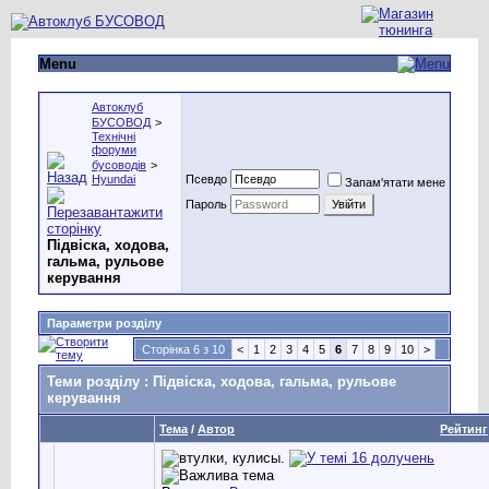
Menu
Автоклуб
БУСОВОД
>
Технічні
форуми
бусоводів
>
Hyundai
Псевдо
Запам'ятати мене
Пароль
Підвіска, ходова,
гальма, рульове
керування
Параметри розділу
Сторінка 6 з 10
<
1
2
3
4
5
6
7
8
9
10
>
Теми розділу
: Підвіска, ходова, гальма, рульове
керування
Тема
/
Автор
Рейтинг