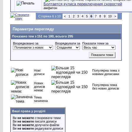
Болтается кулиса переключения скоростей
амфитон
Сторінка 6 з 10
<
1
2
3
4
5
6
7
8
9
10
>
Параметри перегляду
Показано тем з 151 по 180, всього 295
Впорядковано за
Впорядкувати за
Показати теми за
Нові
Популярна тема з
дописи
новими дописами
Нових
Популярна тема
дописів
без нових дописів
немає
Тема
зачинена
Ваші права у розділі
Ви
не можете
створювати теми
Ви
не можете
писати дописи
Ви
не можете
долучати файли
Ви
не можете
редагувати дописи