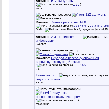
Важливо:
Втулки кулисы.
(
1
2
3
)
sgas
Важливо:
Замена рессор на H200
(
1
2
3
4
5
6
...
Остання сторін
DIMA
Важливо:
АКПП, полезная
информация
Бусовод
Важливо:
Переделка рессор (укороченная
версия существующей темы)
(
1
2
3
4
5
6
)
Zic
Нужен насос
гидроусилителя
Visual
непонятки со стабилизатором
(
1
2
)
Maks75rus