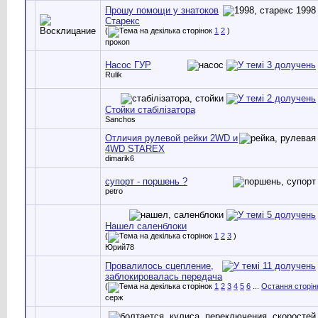
Прошу помощи у знатоков
Старекс
(
1
2
)
прокоп
Насос ГУР
Rulik
Стойки стабілізатора
Sanchos
Отличия рулевой рейки 2WD и
4WD STAREX
dimarik6
супорт - поршень ?
petro
Нашел саленблоки
(
1
2
3
)
Юрий78
Провалилось сцепление,
заблокировалась передача
(
1
2
3
4
5
6
...
Остання сторін
серж