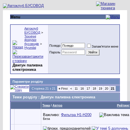
Menu
Автоклуб
БУСОВОД
>
Технічні
форуми
бусоводів
>
Псевдо
Запам'ятати мене
Hyundai
Пароль
Двигун паливна
єлектроника
Параметри розділу
Сторінка 21 з 21
«
First
<
11
16
17
18
19
20
21
Теми розділу
: Двигун паливна єлектроника
Тема
/
Автор
Рейтинг
Важливо:
Фильтра Н1-Н200
Беза