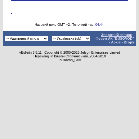
Часовий пояс GMT +2. Поточний час:
04:44
.
Зворотній зв'язок
-
Форум АК "BUSOVOD"
-
Архів
-
Вгору
vBulletin
3.8.11 ; Copyright © 2000-2026 Jelsoft Enterprises Limited
Переклад: ©
Віталій Стопчанський
, 2004-2010
busovod_ua©