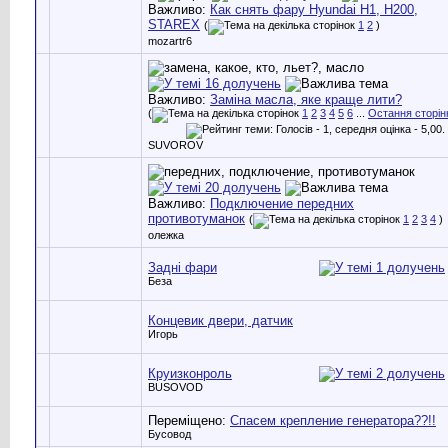
Важливо:
Как снять фару Hyundai H1, H200,
STAREX
(
1
2
)
mozartr6
Важливо:
Заміна масла, яке краще лити?
(
1
2
3
4
5
6
...
Остання сторін
SUVOROV
Важливо:
Подключение передних
противотуманок
(
1
2
3
4
)
олежка
Задні фари
Беза
Концевик двери, датчик
Игорь
Круизконроль
BUSOVOD
Переміщено:
Спасем крепление генератора??!!
Бусовод