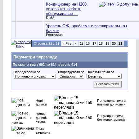
Кондиционер на H200,
установка, работа,
обслуживание ...
DIMA
Уровень ОЖ, проблема с расширительным
бачком
Ростислав
Сторінка 21 з 21
«
First
<
11
16
17
18
19
20
21
Параметри перегляду
Показано тем з 601 по 614, всього 614
Впорядковано за
Впорядкувати за
Показати теми за
Нові
Популярна тема з
дописи
новими дописами
Нових
Популярна тема
дописів
без нових дописів
немає
Тема
зачинена