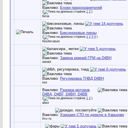
Важливо:
Блоки предохранителей
(
1
2
)
Беза
Важливо:
Биксеноновые линзы
(
1
2
3
4
)
Nosferratum
Важливо:
Замена ремней ГРМ на D4BH
windol
Важливо:
Регулировка ТНВД D4BH
inoi
Важливо:
Разница моторов
D4BA, D4BF, D4BH, D4BB
(
1
2
)
abez
Важливо:
Хорошее СТО по дизелю в Харькове
Кто-то