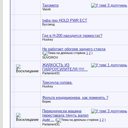
Тахометр
Vasek
Інфа про HOLD PWR ECT
Бусовод
Где в Н-200 находится термостат?
Huskey
Не работает обогрев заднего стекла
(
1
2
)
SUVOROV
ЖИДКОСТЬ ИЗ
ГИДРОУСИЛИТЕЛЯ !!!!!...
Parlament31
Треснула голова.
Huskey
Фильтр кондиционера, как поменять ?
Борис
Периодически машина
переставала тянуть валил
дым ...
(
1
2
)
Parlament31