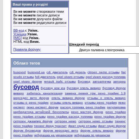
Ваші права у розділі
Ви
не можете
створювати теми
Ви
не можете
писати дописи
Ви
не можете
долучати файли
Ви
не можете
редагувати дописи
BB-код
є
Увімк.
Усмішки
Увімк.
[IMG]
код
Увімк.
HTML код
Вимк.
Швидкий перехід
Правила форуму
Облако тегов
busovod
busovod.ua
cdi двигатель
cdi дизель
citroen nemo отзывы
fiat
scudo отзывы
hdi двигатель
opel vivaro отзывы
opel vivaro расход топлива
opel vivaro форум
renault trafic отзывы
Бусовод
автоаптечка
авториа
бусовод
бусовод ком юа
бусовод опель виваро
бусовод форум
виваро
забилась канализация
замена ремня грм рено трафик 1.9
мерседес вито форум
опель виваро форум
отзывы о опель виваро
отзывы о рено трафик
отзывы опель виваро
отзывы рено трафик
пежо
експерт
пежо експерт форум
расход топлива рено трафик
регулировка
карбюратора китайской бензопилы
рено мастер форум
рено трафик
рено трафик отзывы
рено трафик расход топлива
рено трафик форум
ситроен джампер форум
ситроен немо
ситроен немо отзывы
тюнинг
рено трафик
тюнинг форд транзит
фиат скудо отзывы
фиат скудо форум
форум бусоводов
форум мерседес вито
форум опель виваро
форум
рено трафик
чебурашка на украинском
чебурашка по украински