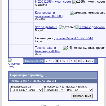
Н 200 (1998) нужен совет
АндрейАс
Компрессия в
двигателе Н1-Н200
Юрий78
Что за деталь?
Busyak
Переміщено:
Дизель Renault 1.6dci R9М
Largo
Тросик газа на
бензинку 2.4| 16w
Voha
Сторінка 3 з 21
<
1
2
3
4
5
6
7
8
13
>
Last
»
Параметри перегляду
Показано тем з 61 по 90, всього 614
Впорядковано за
Впорядкувати за
Показати теми за