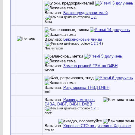
Важливо:
Блоки предохранителей
(
1
2
)
Беза
Важливо:
Биксеноновые линзы
(
1
2
3
4
)
Nosferratum
Важливо:
Замена ремней ГРМ на D4BH
windol
Важливо:
Регулировка ТНВД D4BH
inoi
Важливо:
Разница моторов
D4BA, D4BF, D4BH, D4BB
(
1
2
)
abez
Важливо:
Хорошее СТО по дизелю в Харькове
Кто-то