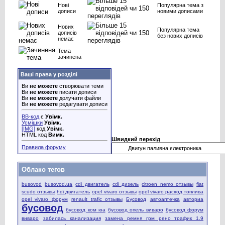
Нові
Популярна тема з
дописи
новими дописами
Нових
Популярна тема
дописів
без нових дописів
немає
Тема
зачинена
Ваші права у розділі
Ви
не можете
створювати теми
Ви
не можете
писати дописи
Ви
не можете
долучати файли
Ви
не можете
редагувати дописи
BB-код
є
Увімк.
Усмішки
Увімк.
[IMG]
код
Увімк.
HTML код
Вимк.
Швидкий перехід
Правила форуму
Облако тегов
busovod
busovod.ua
cdi двигатель
cdi дизель
citroen nemo отзывы
fiat
scudo отзывы
hdi двигатель
opel vivaro отзывы
opel vivaro расход топлива
opel vivaro форум
renault trafic отзывы
Бусовод
автоаптечка
авториа
бусовод
бусовод ком юа
бусовод опель виваро
бусовод форум
виваро
забилась канализация
замена ремня грм рено трафик 1.9