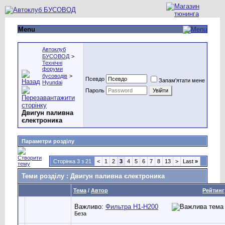
Menu
Автоклуб
БУСОВОД
>
Технічні
форуми
бусоводів
>
Псевдо
Запам'ятати мене
Hyundai
Пароль
Двигун паливна
єлектроника
Параметри розділу
Сторінка 3 з 21
<
1
2
3
4
5
6
7
8
13
>
Last
»
Теми розділу
: Двигун паливна єлектроника
Тема
/
Автор
Рейтинг
Важливо:
Фильтра Н1-Н200
Беза