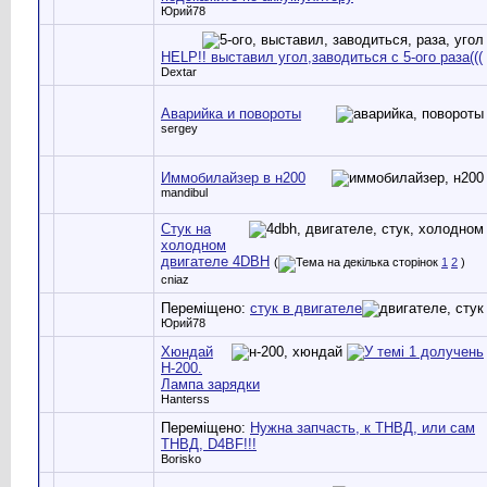
Юрий78
HELP!! выставил угол,заводиться с 5-ого раза(((
Dextar
Аварийка и повороты
sergey
Иммобилайзер в н200
mandibul
Стук на
холодном
двигателе 4DBH
(
1
2
)
cniaz
Переміщено:
стук в двигателе
Юрий78
Хюндай
Н-200.
Лампа зарядки
Hanterss
Переміщено:
Нужна запчасть, к ТНВД, или сам
ТНВД, D4BF!!!
Borisko