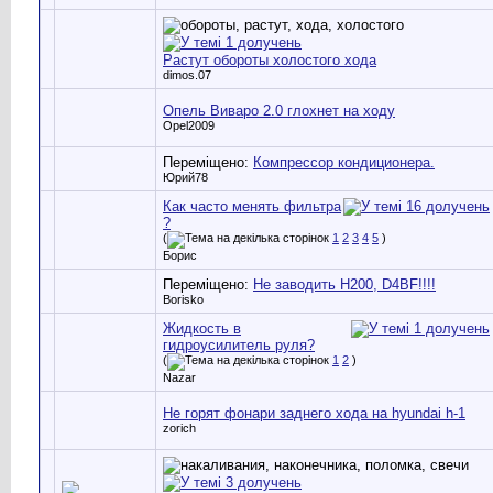
Растут обороты холостого хода
dimos.07
Опель Виваро 2.0 глохнет на ходу
Opel2009
Переміщено:
Компрессор кондиционера.
Юрий78
Как часто менять фильтра
?
(
1
2
3
4
5
)
Борис
Переміщено:
Не заводить H200, D4BF!!!!
Borisko
Жидкость в
гидроусилитель руля?
(
1
2
)
Nazar
Не горят фонари заднего хода на hyundai h-1
zorich