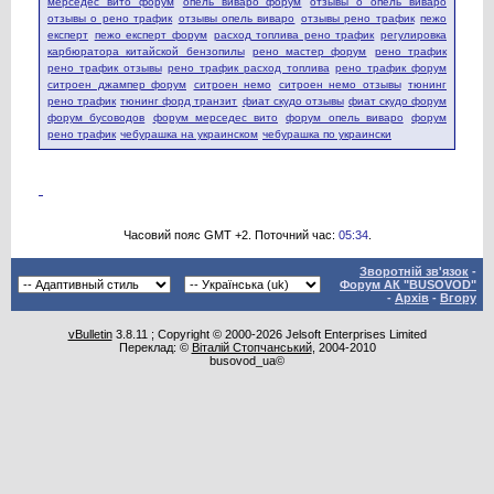
мерседес вито форум
опель виваро форум
отзывы о опель виваро
отзывы о рено трафик
отзывы опель виваро
отзывы рено трафик
пежо
експерт
пежо експерт форум
расход топлива рено трафик
регулировка
карбюратора китайской бензопилы
рено мастер форум
рено трафик
рено трафик отзывы
рено трафик расход топлива
рено трафик форум
ситроен джампер форум
ситроен немо
ситроен немо отзывы
тюнинг
рено трафик
тюнинг форд транзит
фиат скудо отзывы
фиат скудо форум
форум бусоводов
форум мерседес вито
форум опель виваро
форум
рено трафик
чебурашка на украинском
чебурашка по украински
Часовий пояс GMT +2. Поточний час:
05:34
.
Зворотній зв'язок
-
Форум АК "BUSOVOD"
-
Архів
-
Вгору
vBulletin
3.8.11 ; Copyright © 2000-2026 Jelsoft Enterprises Limited
Переклад: ©
Віталій Стопчанський
, 2004-2010
busovod_ua©