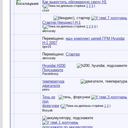
Как выкрутить обломанную свечу Н1
(
1
2
3
)
csse
Стартер (бендикс) Н-1
(
1
2
3
4
)
alexusaty
Переміщено:
ищу комплект цепей ГРМ Hyundai
H-1 2007
Igor25
Переміщено:
Стартер
alexusaty
Hyundai H200
Подскажите
Pavelnkosy
температура
двигателя
petro
Течь из
под
форсунки
(
1
2
)
Busyak
подскажите по аккумулятору