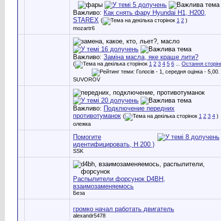
Важливо:
Как снять фару Hyundai H1, H200,
STAREX
(
1
2
)
mozartr6
Важливо:
Заміна масла, яке краще лити?
(
1
2
3
4
5
6
...
Остання сторін
SUVOROV
Важливо:
Подключение передних
противотуманок
(
1
2
3
4
)
олежка
Помогите
идентифицировать, H 200 )
SSK
Распылители форсунок D4BH,
взаимозаменяемось
Беза
громко начал работать двигатель
alexandr5478