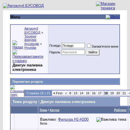
Menu
Автоклуб
БУСОВОД
>
Технічні
форуми
бусоводів
>
Псевдо
Запам'ятати мене
Hyundai
Пароль
Двигун паливна
єлектроника
Параметри розділу
Сторінка 18 з 21
«
First
<
8
13
14
15
16
17
18
19
20
21
Теми розділу
: Двигун паливна єлектроника
Тема
/
Автор
Рейтинг
Важливо:
Фильтра Н1-Н200
Беза