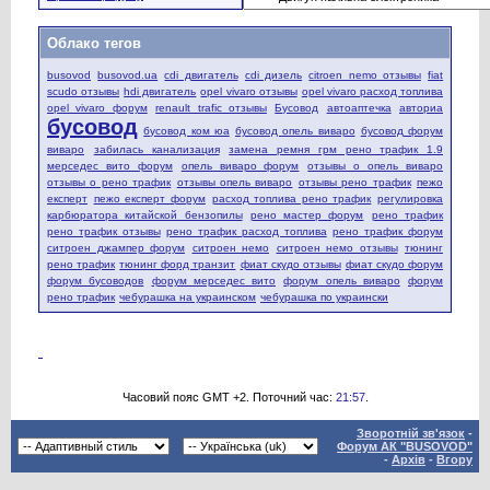
Облако тегов
busovod
busovod.ua
cdi двигатель
cdi дизель
citroen nemo отзывы
fiat
scudo отзывы
hdi двигатель
opel vivaro отзывы
opel vivaro расход топлива
opel vivaro форум
renault trafic отзывы
Бусовод
автоаптечка
авториа
бусовод
бусовод ком юа
бусовод опель виваро
бусовод форум
виваро
забилась канализация
замена ремня грм рено трафик 1.9
мерседес вито форум
опель виваро форум
отзывы о опель виваро
отзывы о рено трафик
отзывы опель виваро
отзывы рено трафик
пежо
експерт
пежо експерт форум
расход топлива рено трафик
регулировка
карбюратора китайской бензопилы
рено мастер форум
рено трафик
рено трафик отзывы
рено трафик расход топлива
рено трафик форум
ситроен джампер форум
ситроен немо
ситроен немо отзывы
тюнинг
рено трафик
тюнинг форд транзит
фиат скудо отзывы
фиат скудо форум
форум бусоводов
форум мерседес вито
форум опель виваро
форум
рено трафик
чебурашка на украинском
чебурашка по украински
Часовий пояс GMT +2. Поточний час:
21:57
.
Зворотній зв'язок
-
Форум АК "BUSOVOD"
-
Архів
-
Вгору