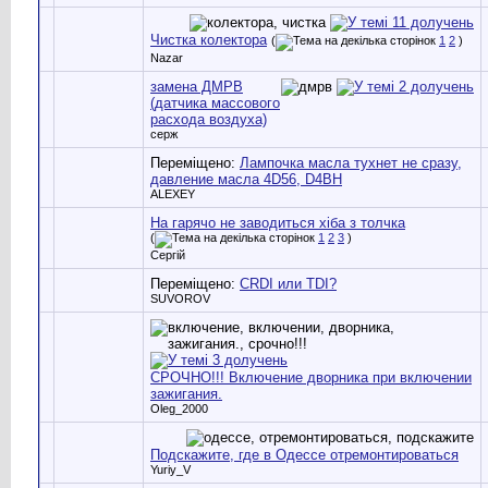
Чистка колектора
(
1
2
)
Nazar
замена ДМРВ
(датчика массового
расхода воздуха)
серж
Переміщено:
Лампочка масла тухнет не сразу,
давление масла 4D56, D4BH
ALEXEY
На гарячо не заводиться хіба з толчка
(
1
2
3
)
Сергій
Переміщено:
CRDI или TDI?
SUVOROV
СРОЧНО!!! Включение дворника при включении
зажигания.
Oleg_2000
Подскажите, где в Одессе отремонтироваться
Yuriy_V