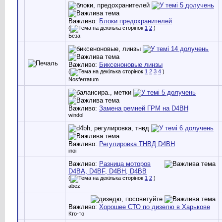
Важливо:
Блоки предохранителей
(
1
2
)
Беза
Важливо:
Биксеноновые линзы
(
1
2
3
4
)
Nosferratum
Важливо:
Замена ремней ГРМ на D4BH
windol
Важливо:
Регулировка ТНВД D4BH
inoi
Важливо:
Разница моторов
D4BA, D4BF, D4BH, D4BB
(
1
2
)
abez
Важливо:
Хорошее СТО по дизелю в Харькове
Кто-то