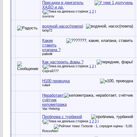
Присадки в двигатель
ХАДО и др.
(
1
2
)
suvorov
водяной насос(помпа)
tarig72
Какие
ставить
клапана ?
paibolit
Как настроить фары ?
(
1
2
)
Сергей777
Н100 проводка
rulia4
Неработает
счётчик
километража
Vaz Helsing
Проблема с турбиной
(
1
2
3
)
RossoNeri