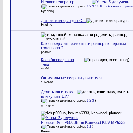
И снова генератор
(
1
2
3
4
5
6
...
Остання сторінка
Бусовод
Датчик температуры ОЖ
Huskey
Как определить ремонтный размер вкладышей
коленвала ?
paibolit
Коса (проводка на
тнвд)
alm510
Оптимальные обороты двигателя
suvorov
Делать капиталку
или купить БУ?
(
1
2
3
)
genagirka
Pioneer DVH-P500UB чи Kenwood KDV-MP6333
(
1
2
)
Віталік