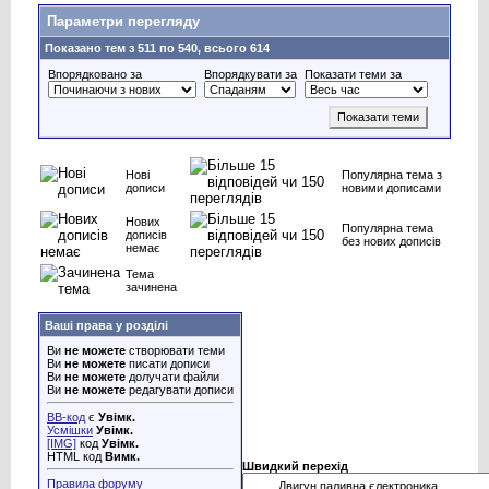
Параметри перегляду
Показано тем з 511 по 540, всього 614
Впорядковано за
Впорядкувати за
Показати теми за
Нові
Популярна тема з
дописи
новими дописами
Нових
Популярна тема
дописів
без нових дописів
немає
Тема
зачинена
Ваші права у розділі
Ви
не можете
створювати теми
Ви
не можете
писати дописи
Ви
не можете
долучати файли
Ви
не можете
редагувати дописи
BB-код
є
Увімк.
Усмішки
Увімк.
[IMG]
код
Увімк.
HTML код
Вимк.
Швидкий перехід
Правила форуму