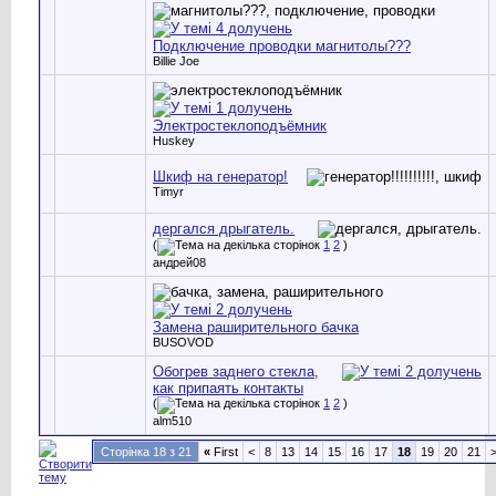
Подключение проводки магнитолы???
Billie Joe
Электростеклоподъёмник
Huskey
Шкиф на генератор!
Timyr
дергался дрыгатель.
(
1
2
)
андрей08
Замена раширительного бачка
BUSOVOD
Обогрев заднего стекла,
как припаять контакты
(
1
2
)
alm510
Сторінка 18 з 21
«
First
<
8
13
14
15
16
17
18
19
20
21