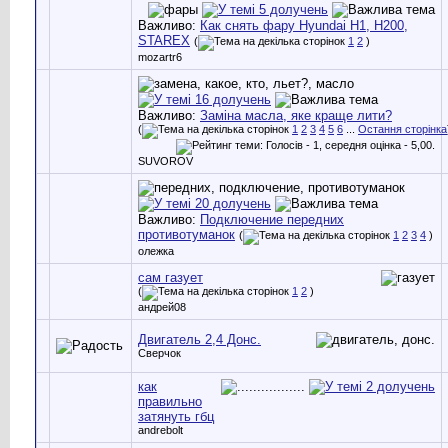
Важливо:
Как снять фару Hyundai H1, H200,
STAREX
(
1
2
)
mozartr6
Важливо:
Заміна масла, яке краще лити?
(
1
2
3
4
5
6
...
Остання сторінка
SUVOROV
Важливо:
Подключение передних
противотуманок
(
1
2
3
4
)
олежка
сам газует
(
1
2
)
андрей08
Двигатель 2,4 Донс.
Сверчок
как
правильно
затянуть гбц
andrebolt