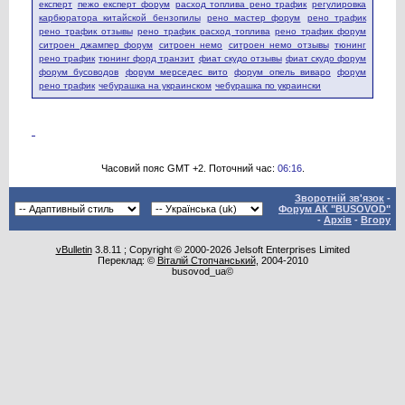
експерт
пежо експерт форум
расход топлива рено трафик
регулировка
карбюратора китайской бензопилы
рено мастер форум
рено трафик
рено трафик отзывы
рено трафик расход топлива
рено трафик форум
ситроен джампер форум
ситроен немо
ситроен немо отзывы
тюнинг
рено трафик
тюнинг форд транзит
фиат скудо отзывы
фиат скудо форум
форум бусоводов
форум мерседес вито
форум опель виваро
форум
рено трафик
чебурашка на украинском
чебурашка по украински
Часовий пояс GMT +2. Поточний час:
06:16
.
Зворотній зв'язок
-
Форум АК "BUSOVOD"
-
Архів
-
Вгору
vBulletin
3.8.11 ; Copyright © 2000-2026 Jelsoft Enterprises Limited
Переклад: ©
Віталій Стопчанський
, 2004-2010
busovod_ua©