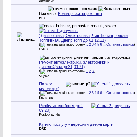
димончик
Важливо:
Коммерческая реклама
Беза
"Диагностика, Электроника, Чип-Тюнинг, Ключи,
Топливная. Днепр"(опл до 01.12.21)
(
1
2
3
4
5
6
...
Остання сторінка
)
СкИВ
Ремонт автоэлектрики, электроники и
дизелей(опл до31,09.21)
(
1
2
3
)
Vuyiko
По чем
километр?
(
1
2
3
4
5
6
...
Остання сторінка
)
Крымгид
Реабилитолог(согл до 2
09.20)
Kostoprav_dp
Куплю послугу - перешити дверні карти
DRB