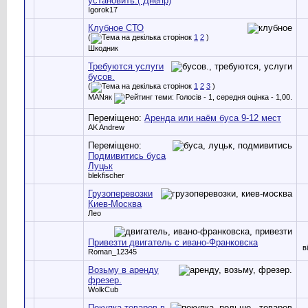
установить.( Днепр)
Igorok17
Клубное СТО
(
1
2
)
Шкодник
Требуются услуги
бусов.
(
1
2
3
)
MANяк
Переміщено:
Аренда или наём буса 9-12 мест
AK Andrew
Переміщено:
Подмивитись буса
Луцьк
blekfischer
Грузоперевозки
Киев-Москва
Лео
Привезти двигатель с ивано-Франковска
в
Roman_12345
Возьму в аренду
фрезер.
WolkCub
Покупка товаров в