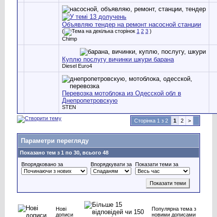
Объявляю тендер на ремонт насосной станции
(
1
2
3
)
Chimp
Куплю послугу вичинки шкури барана
Diesel Euro4
Перевозка мотоблока из Одесской обл в
Днепропетровскую
STEN
Сторінка 1 з 2
1
2
>
Параметри перегляду
Показано тем з 1 по 30, всього 48
Впорядковано за
Впорядкувати за
Показати теми за
Нові
Популярна тема з
дописи
новими дописами