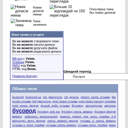
Нових
Популярна тема
дописів
без нових дописів
немає
Тема
зачинена
Ваші права у розділі
Ви
не можете
створювати теми
Ви
не можете
писати дописи
Ви
не можете
долучати файли
Ви
не можете
редагувати дописи
BB-код
є
Увімк.
Усмішки
Увімк.
[IMG]
код
Увімк.
HTML код
Вимк.
Швидкий перехід
Правила форуму
Облако тегов
busovod
busovod.ua
cdi двигатель
cdi дизель
citroen nemo отзывы
fiat
scudo отзывы
hdi двигатель
opel vivaro отзывы
opel vivaro расход топлива
opel vivaro форум
renault trafic отзывы
Бусовод
автоаптечка
авториа
бусовод
бусовод ком юа
бусовод опель виваро
бусовод форум
виваро
забилась канализация
замена ремня грм рено трафик 1.9
мерседес вито форум
опель виваро форум
отзывы о опель виваро
отзывы о рено трафик
отзывы опель виваро
отзывы рено трафик
пежо