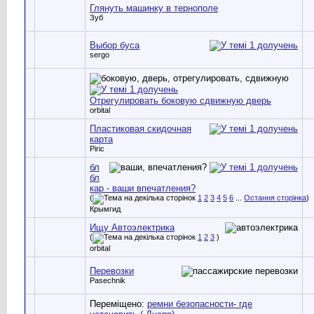
Глянуть машинку в тернополе
Зуб
Выбор буса
sergo
Отрегулировать боковую сдвижную дверь
orbital
Пластиковая скидочная
карта
Piric
бл
бл
кар - ваши впечатления?
(
1
2
3
4
5
6
...
Остання сторінка
)
Крымгид
Ищу Автоэлектрика
(
1
2
3
)
orbital
Перевозки
Pasechnik
Переміщено:
ремни безопасности- где