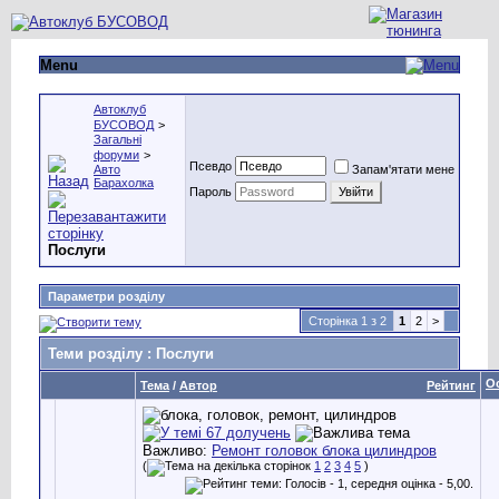
Menu
Автоклуб
БУСОВОД
>
Загальні
форуми
>
Псевдо
Авто
Запам'ятати мене
Барахолка
Пароль
Послуги
Параметри розділу
Сторінка 1 з 2
1
2
>
Теми розділу
: Послуги
О
Тема
/
Автор
Рейтинг
Важливо:
Ремонт головок блока цилиндров
(
1
2
3
4
5
)