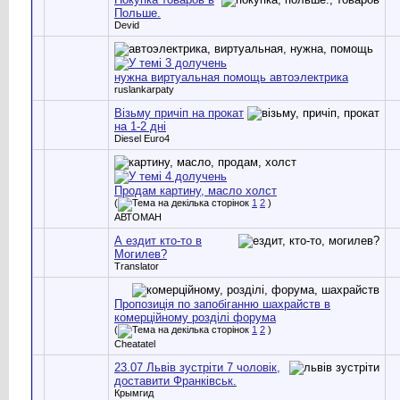
Польше.
Devid
нужна виртуальная помощь автоэлектрика
ruslankarpaty
Візьму причіп на прокат
на 1-2 дні
Diesel Euro4
Продам картину, масло холст
(
1
2
)
АВТОМАН
А ездит кто-то в
Могилев?
Translator
Пропозиція по запобіганню шахрайств в
комерційному розділі форума
(
1
2
)
Cheatatel
23.07 Львів зустріти 7 чоловік,
доставити Франківськ.
Крымгид