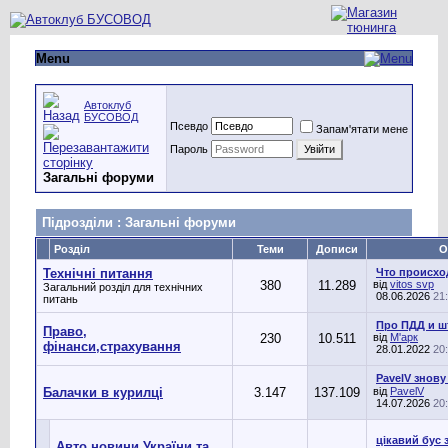
Menu
Автоклуб
БУСОВОД
Псевдо
Запам'ятати мене
Пароль
Загальні форуми
Підрозділи
: Загальні форуми
Розділ
Теми
Дописи
О
Технічні питання
Что происхо
380
11.289
від
vitos svp
Загальний розділ для технічних
08.06.2026
21
питань
Про ПДД и 
Право,
230
10.511
від
М'арк
фінанси,страхування
28.01.2022
20
PavelV знову
Балачки в курилці
3.147
137.109
від
PavelV
14.07.2026
20
цікавий бус 
Авто новини України та