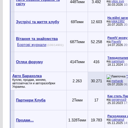
від
vitos svp
448
Теми
3.492
світу
30.03.2026
10
На війні заг
від
kilok1982
Зустрічі та життя клубу
69
Теми
12.603
20.07.2025
20
PavelV знову
Вітання та знайомства
687
Теми
52.258
від
PavelV
Бортові журнали
14.07.2026
20
(106/14901)
Твердопаливн
від
sammum
Огляд форуму
414
Теми
416
18.11.2024
10
Авто Барахолка
"
Куплю, продам, меняю,
2.263
30.271
від
mehanik
автозапчасти и авторазобрки
09.07.2026
06
Украины.
Как стать П
від
sergeyss9
Партнери Клуба
2
Теми
17
25.10.2023
17
Расходники и
від
catmanul
Продам...
1.328
Теми
19.783
05.11.2025
14