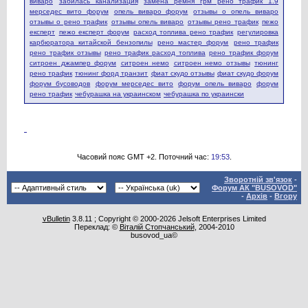
виваро
забилась канализация
замена ремня грм рено трафик 1.9
мерседес вито форум
опель виваро форум
отзывы о опель виваро
отзывы о рено трафик
отзывы опель виваро
отзывы рено трафик
пежо
експерт
пежо експерт форум
расход топлива рено трафик
регулировка
карбюратора китайской бензопилы
рено мастер форум
рено трафик
рено трафик отзывы
рено трафик расход топлива
рено трафик форум
ситроен джампер форум
ситроен немо
ситроен немо отзывы
тюнинг
рено трафик
тюнинг форд транзит
фиат скудо отзывы
фиат скудо форум
форум бусоводов
форум мерседес вито
форум опель виваро
форум
рено трафик
чебурашка на украинском
чебурашка по украински
Часовий пояс GMT +2. Поточний час:
19:53
.
Зворотній зв'язок
-
Форум АК "BUSOVOD"
-
Архів
-
Вгору
vBulletin
3.8.11 ; Copyright © 2000-2026 Jelsoft Enterprises Limited
Переклад: ©
Віталій Стопчанський
, 2004-2010
busovod_ua©