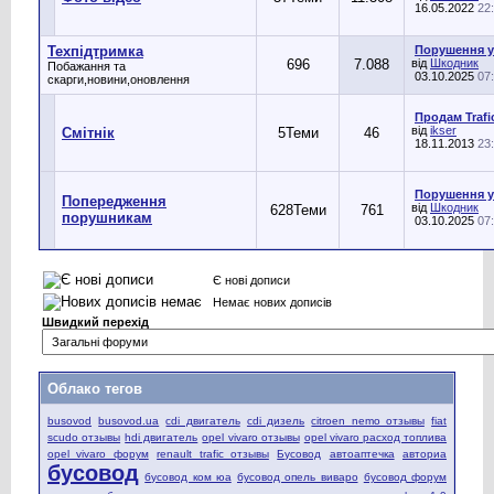
16.05.2022
22
Техпідтримка
Порушення уч
696
7.088
від
Шкодник
Побажання та
03.10.2025
07
скарги,новини,оновлення
Продам Trafic
від
ikser
Смітнік
5
Теми
46
18.11.2013
23
Порушення уч
Попередження
від
Шкодник
628
Теми
761
порушникам
03.10.2025
07
Є нові дописи
Немає нових дописів
Швидкий перехід
Облако тегов
busovod
busovod.ua
cdi двигатель
cdi дизель
citroen nemo отзывы
fiat
scudo отзывы
hdi двигатель
opel vivaro отзывы
opel vivaro расход топлива
opel vivaro форум
renault trafic отзывы
Бусовод
автоаптечка
авториа
бусовод
бусовод ком юа
бусовод опель виваро
бусовод форум