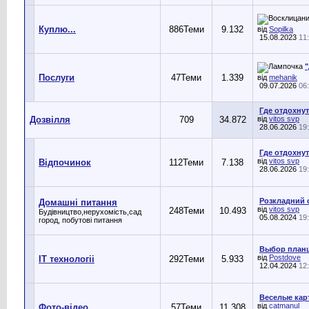
Куплю...
886
Теми
9.132
від
Sopilka
15.08.2023
11
"
Послуги
47
Теми
1.339
від
mehanik
09.07.2026
06
Где отдохнут
Дозвілля
709
34.872
від
vitos svp
28.06.2026
19
Где отдохнут
від
vitos svp
Відпочинок
112
Теми
7.138
28.06.2026
19
Розкладний с
Домашні питання
від
vitos svp
248
Теми
10.493
Будівництво,нерухомість,сад
05.08.2024
19
город, побутові питання
Выбор план
від
Postdove
IT технологіі
292
Теми
5.933
12.04.2024
12
Веселые кар
від
catmanul
Фото-відео
57
Теми
11.308