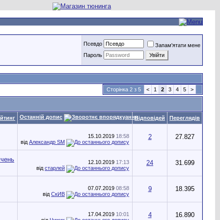
Псевдо
Запам'ятати мене
Пароль
Сторінка 2 з 5
<
1
2
3
4
5
>
Останній допис
йтинг
Відповідей
Переглядів
15.10.2019
18:58
2
27.827
від
Александр SM
12.10.2019
17:13
24
31.699
від
старлей
07.07.2019
08:58
9
18.395
від
СкИВ
17.04.2019
10:01
4
16.890
від
Чижик