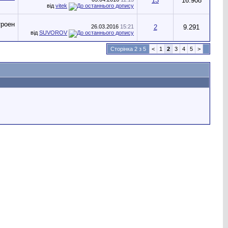
13
16.908
від
vitek
26.03.2016
15:21
2
9.291
від
SUVOROV
Сторінка 2 з 5
<
1
2
3
4
5
>