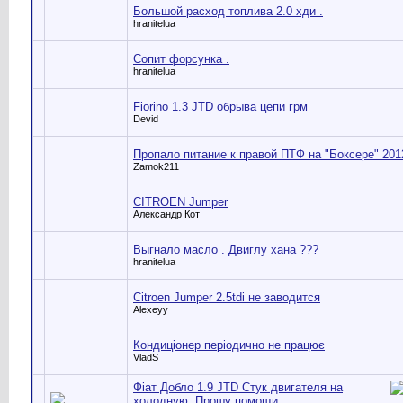
Большой расход топлива 2.0 хди .
hranitelua
Сопит форсунка .
hranitelua
Fiorino 1.3 JTD обрыва цепи грм
Devid
Пропало питание к правой ПТФ на "Боксере" 201
Zamok211
CITROEN Jumper
Александр Кот
Выгнало масло . Двиглу хана ???
hranitelua
Citroen Jumper 2.5tdi не заводится
Alexeyy
Кондиціонер періодично не працює
VladS
Фіат Добло 1.9 JTD Стук двигателя на
холодную. Прошу помощи.