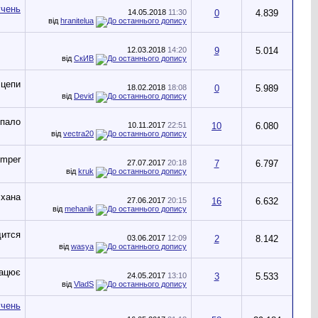
14.05.2018
11:30
0
4.839
від
hranitelua
12.03.2018
14:20
9
5.014
від
СкИВ
18.02.2018
18:08
0
5.989
від
Devid
10.11.2017
22:51
10
6.080
від
vectra20
27.07.2017
20:18
7
6.797
від
kruk
27.06.2017
20:15
16
6.632
від
mehanik
03.06.2017
12:09
2
8.142
від
wasya
24.05.2017
13:10
3
5.533
від
VladS