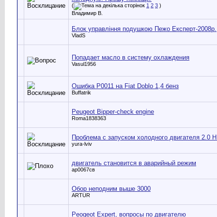
(
1
2
3
)
Владимир В.
Блок управління подушкою Пежо Експерт-2008р.
VladS
Попадает масло в систему охлаждения
Vasul1956
Ошибка P0011 на Fiat Doblo 1,4 бенз
Buffatrik
Peugeot Bipper-check engine
Roma1838363
Проблема с запуском холодного двигателя 2.0 H
yura-lviv
двигатель становится в аварийный режим
ар0067св
Oбор неподним выше 3000
ARTUR
Peogeot Expert, вопросы по двигателю