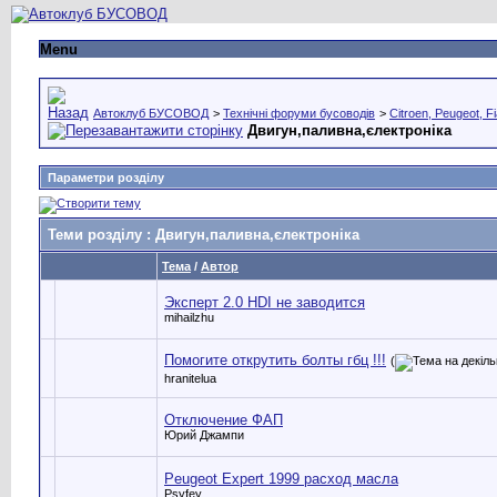
Menu
Автоклуб БУСОВОД
>
Технічні форуми бусоводів
>
Citroen, Peugeot, Fi
Двигун,паливна,єлектроніка
Параметри розділу
Теми розділу
: Двигун,паливна,єлектроніка
Тема
/
Автор
Эксперт 2.0 HDI не заводится
mihailzhu
Помогите открутить болты гбц !!!
(
hranitelua
Отключение ФАП
Юрий Джампи
Peugeot Expert 1999 расход масла
Psyfey