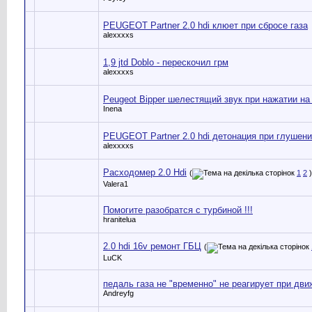
PEUGEOT Partner 2.0 hdi клюет при сбросе газа
alexxxxs
1,9 jtd Doblo - перескочил грм
alexxxxs
Peugeot Bipper шелестящий звук при нажатии на 
Inena
PEUGEOT Partner 2.0 hdi детонация при глушен
alexxxxs
Расходомер 2.0 Hdi
(
1
2
)
Valera1
Помогите разобратся с турбиной !!!
hranitelua
2.0 hdi 16v ремонт ГБЦ
(
LuCK
педаль газа не "временно" не реагирует при дви
Andreyfg