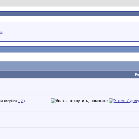
at
Ре
1
2
)