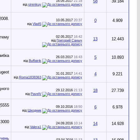
16.05.2017
21:18
58
39.184
від
sirenkuy
10.05.2017
20:37
0
4.909
від
VladS
02.05.2017
16:42
13
12.443
від
Григорий Саныч
26.03.2017
16:43
5
10.893
від
Buffatrik
31.01.2017
14:41
4
9.221
від
Roma1838363
29.12.2016
21:13
18
27.739
від
PavelV
09.10.2016
18:50
6
6.978
від
Шкодник
24.09.2016
10:14
14
14.928
від
Valera1
03.04.2016
11:13