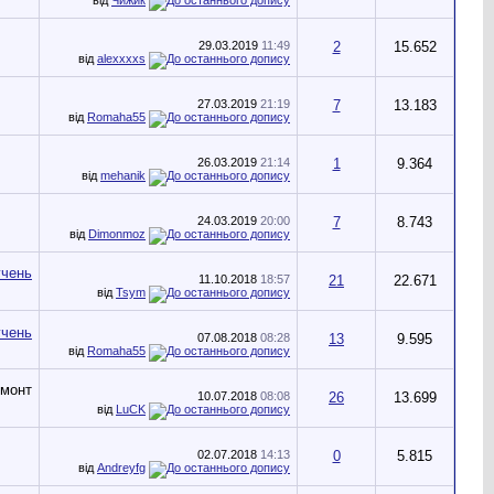
29.03.2019
11:49
2
15.652
від
alexxxxs
27.03.2019
21:19
7
13.183
від
Romaha55
26.03.2019
21:14
1
9.364
від
mehanik
24.03.2019
20:00
7
8.743
від
Dimonmoz
11.10.2018
18:57
21
22.671
від
Tsym
07.08.2018
08:28
13
9.595
від
Romaha55
10.07.2018
08:08
26
13.699
від
LuCK
02.07.2018
14:13
0
5.815
від
Andreyfg