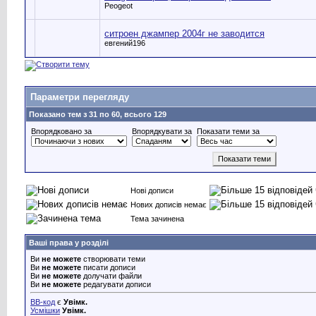
Peogeot
ситроен джампер 2004г не заводится
евгений196
Параметри перегляду
Показано тем з 31 по 60, всього 129
Впорядковано за
Впорядкувати за
Показати теми за
Нові дописи
Нових дописів немає
Тема зачинена
Ваші права у розділі
Ви
не можете
створювати теми
Ви
не можете
писати дописи
Ви
не можете
долучати файли
Ви
не можете
редагувати дописи
BB-код
є
Увімк.
Усмішки
Увімк.