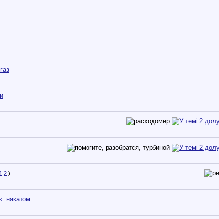
газ
ии
1
2
)
ж. накатом