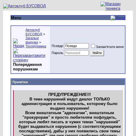
Menu
Автоклуб
БУСОВОД
>
Загальні
форуми
>
Псевдо
Техпідтримка
Запам'ятати мене
Пароль
Попередження
порушникам
Примітки
ПРЕДУПРЕЖДЕНИЕ!!!
В теме нарушений ведут диалог ТОЛЬКО
администрация и пользователь, которому было
выдано нарушение!
Всем внештатным "адвокатам", внештатным
"прокурорам" и просто любителям пофлудить,
которые любят писать в чужих темах "нарушений"
будет выдаваться нарушение (с соответствующими
последствиями), дабы у них появились свои темы
"нарушений", где они смогут свободно обсудить