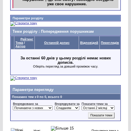
уже свое нарушение.
Параметри розділу
Теми розділу
: Попередження порушникам
Рейтинг
Тема
/
Останній допис
Відповідей
Переглядів
Автор
За останні 60 днів у цьому розділі немає нових
дописів.
Оберіть перегляд за довший проміжок часу.
Параметри перегляду
Показано тем з 0 по 0, всього 0
Впорядковано за
Впорядкувати за
Показати теми за
Нові
Популярна тема з