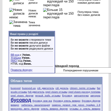
дописи
новими дописами
Нових
Популярна тема
дописів
без нових дописів
немає
Тема
зачинена
Ваші права у розділі
Ви
не можете
створювати теми
Ви
не можете
писати дописи
Ви
не можете
долучати файли
Ви
не можете
редагувати дописи
BB-код
є
Увімк.
Усмішки
Увімк.
[IMG]
код
Увімк.
HTML код
Вимк.
Швидкий перехід
Правила форуму
Облако тегов
busovod
busovod.ua
cdi двигатель
cdi дизель
citroen nemo отзывы
fiat
scudo отзывы
hdi двигатель
opel vivaro отзывы
opel vivaro расход топлива
opel vivaro форум
renault trafic отзывы
Бусовод
автоаптечка
авториа
бусовод
бусовод ком юа
бусовод опель виваро
бусовод форум
виваро
забилась канализация
замена ремня грм рено трафик 1.9
мерседес вито форум
опель виваро форум
отзывы о опель виваро