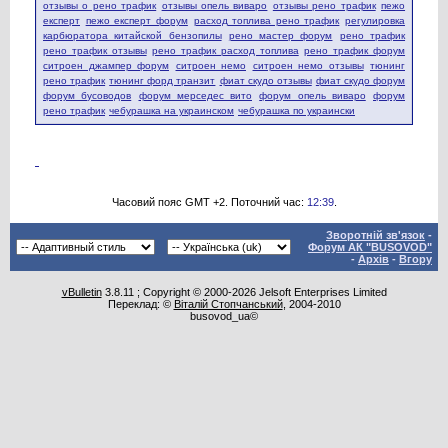
отзывы о рено трафик
отзывы опель виваро
отзывы рено трафик
пежо
експерт
пежо експерт форум
расход топлива рено трафик
регулировка
карбюратора китайской бензопилы
рено мастер форум
рено трафик
рено трафик отзывы
рено трафик расход топлива
рено трафик форум
ситроен джампер форум
ситроен немо
ситроен немо отзывы
тюнинг
рено трафик
тюнинг форд транзит
фиат скудо отзывы
фиат скудо форум
форум бусоводов
форум мерседес вито
форум опель виваро
форум
рено трафик
чебурашка на украинском
чебурашка по украински
Часовий пояс GMT +2. Поточний час:
12:39
.
Зворотній зв'язок
-
Форум АК "BUSOVOD"
-
Архів
-
Вгору
vBulletin
3.8.11 ; Copyright © 2000-2026 Jelsoft Enterprises Limited
Переклад: ©
Віталій Стопчанський
, 2004-2010
busovod_ua©