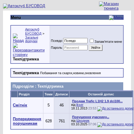
Menu
Автоклуб
БУСОВОД
>
Загальні
Псевдо
форуми
Запам'ятати мене
Пароль
Техпідтримка
Техпідтримка
Побажання та скарги,новини,оновлення
Підрозділи
: Техпідтримка
Розділ
Теми
Дописи
Останній допис
Продам Trafic L1H2 1.9 dci100...
Смітнік
5
46
від
ikser
18.11.2013
23:53
Порушення учаснику...
Попередження
628
761
від
Шкодник
порушникам
03.10.2025
07:06