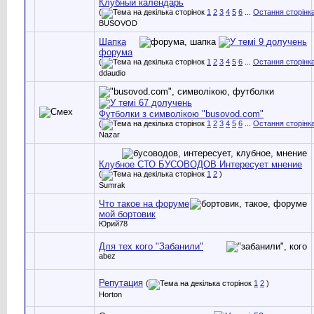
Клубный календарь
(
1
2
3
4
5
6
...
Остання сторінк
BUSOVOD
Шапка
форума
(
1
2
3
4
5
6
...
Остання сторінк
ddaudio
Футболки з символікою "busovod.com"
(
1
2
3
4
5
6
...
Остання сторінк
Nazar
Клубное СТО БУСОВОДОВ Интересует мнение
(
1
2
)
Sumrak
Что такое на форуме
мой бортовик
Юрий78
Для тех кого "Забанили"
abez
Репутация
(
1
2
)
Horton