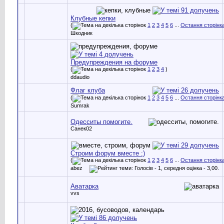
Клубные кепки
(
1
2
3
4
5
6
...
Остання сторінк
Шкодник
Предупреждения на форуме
(
1
2
3
4
)
ddaudio
Флаг клуба
(
1
2
3
4
5
6
...
Остання сторінк
Sumrak
Одесситы помогите.
Санек02
Строим форум вместе :)
(
1
2
3
4
5
6
...
Остання сторінк
abez
Аватарка
vvs