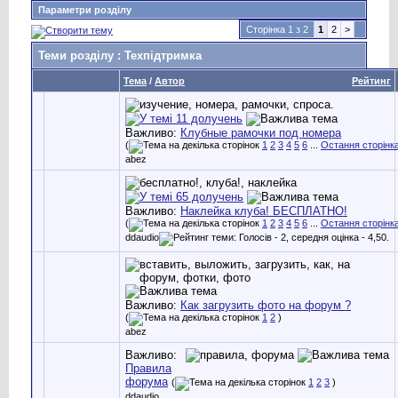
Параметри розділу
Сторінка 1 з 2
1
2
>
Теми розділу
: Техпідтримка
Тема
/
Автор
Рейтинг
Важливо:
Клубные рамочки под номера
(
1
2
3
4
5
6
...
Остання сторінк
abez
Важливо:
Наклейка клуба! БЕСПЛАТНО!
(
1
2
3
4
5
6
...
Остання сторінк
ddaudio
Важливо:
Как загрузить фото на форум ?
(
1
2
)
abez
Важливо:
Правила
форума
(
1
2
3
)
ddaudio