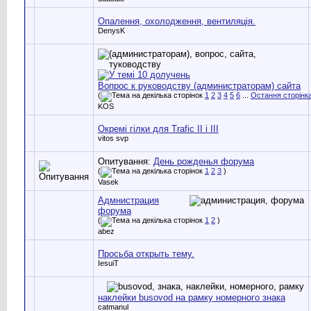
Опалення, охолодження, вентиляція.
DenysK
Вопрос к руководству (администраторам) сайта
(
1
2
3
4
5
6
...
Остання сторінк
KOS
Окремі гілки для Trafic II i III
vitos svp
Опитування:
День рожденья форума
(
1
2
3
)
Vasek
Адмнистрация
форума
(
1
2
)
abez
Просьба открыть тему.
IesuiT
наклейки busovod на рамку номерного знака
catmanul