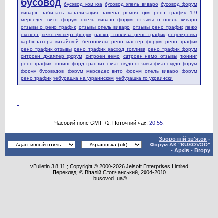
бусовод
бусовод ком юа
бусовод опель виваро
бусовод форум
виваро
забилась канализация
замена ремня грм рено трафик 1.9
мерседес вито форум
опель виваро форум
отзывы о опель виваро
отзывы о рено трафик
отзывы опель виваро
отзывы рено трафик
пежо
експерт
пежо експерт форум
расход топлива рено трафик
регулировка
карбюратора китайской бензопилы
рено мастер форум
рено трафик
рено трафик отзывы
рено трафик расход топлива
рено трафик форум
ситроен джампер форум
ситроен немо
ситроен немо отзывы
тюнинг
рено трафик
тюнинг форд транзит
фиат скудо отзывы
фиат скудо форум
форум бусоводов
форум мерседес вито
форум опель виваро
форум
рено трафик
чебурашка на украинском
чебурашка по украински
Часовий пояс GMT +2. Поточний час:
20:55
.
Зворотній зв'язок
-
Форум АК "BUSOVOD"
-
Архів
-
Вгору
vBulletin
3.8.11 ; Copyright © 2000-2026 Jelsoft Enterprises Limited
Переклад: ©
Віталій Стопчанський
, 2004-2010
busovod_ua©