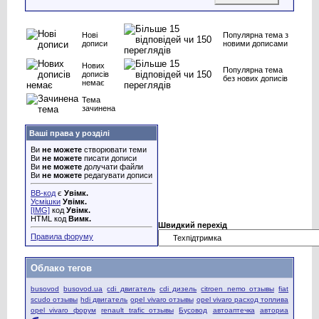
Нові
Популярна тема з
дописи
новими дописами
Нових
Популярна тема
дописів
без нових дописів
немає
Тема
зачинена
Ваші права у розділі
Ви
не можете
створювати теми
Ви
не можете
писати дописи
Ви
не можете
долучати файли
Ви
не можете
редагувати дописи
BB-код
є
Увімк.
Усмішки
Увімк.
[IMG]
код
Увімк.
HTML код
Вимк.
Швидкий перехід
Правила форуму
Облако тегов
busovod
busovod.ua
cdi двигатель
cdi дизель
citroen nemo отзывы
fiat
scudo отзывы
hdi двигатель
opel vivaro отзывы
opel vivaro расход топлива
opel vivaro форум
renault trafic отзывы
Бусовод
автоаптечка
авториа