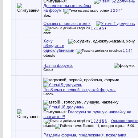
Опитування:
Дополнительные смайлы
на форум
(
1
2
3
4
)
abez
Отзывы о пользователях
(
1
2
3
4
5
)
abez
Хочу
обсудить с
одноклубниками
(
1
2
3
)
ddaudio
Чат на форуме.
Cobox
Проблема с первой загрузкой форума.
Cobox
Опитування:
Голосуем за лучшую наклейку на
ваш авто!!!!
(
1
2
3
4
5
6
...
Остання сторінк
ddaudio
Разделы форума, предложения, пожелания,