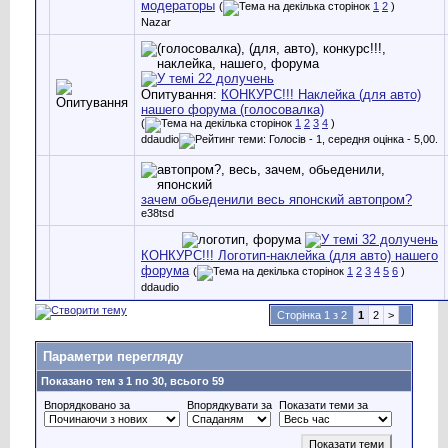
модераторы
(
1
2
)
Nazar
Опитування:
КОНКУРС!!! Наклейка (для авто)
нашего форума (голосовалка)
(
1
2
3
4
)
ddaudio
зачем обьеденили весь японский автопром?
e38tsd
КОНКУРС!!! Логотип-наклейка (для авто) нашего
форума
(
1
2
3
4
5
6
)
ddaudio
Сторінка 1 з 2
1
2
>
Параметри перегляду
Показано тем з 1 по 30, всього 59
Впорядковано за
Впорядкувати за
Показати теми за