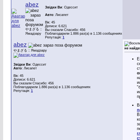
abez
Звідки Ви
: Одессит
Авто
: Лисапет
Вік: 45
Дописи: 6.621
やまざる ::
Вы сказали Спасибо: 456
Ямадзару
Поблагодарили 1.886 раз(а) в 1.136 сообщениях
Репутація:
1
abez
не найде
やまざる :: Ямадзару
Е
с
Звідки Ви
: Одессит
с
Авто
: Лисапет
о
Вік: 45
н
Дописи: 6.621
и
Вы сказали Спасибо: 456
"
Поблагодарили 1.886 раз(а) в 1.136 сообщениях
Репутація:
1
и
п
В
п
В
к
з
п
г
с