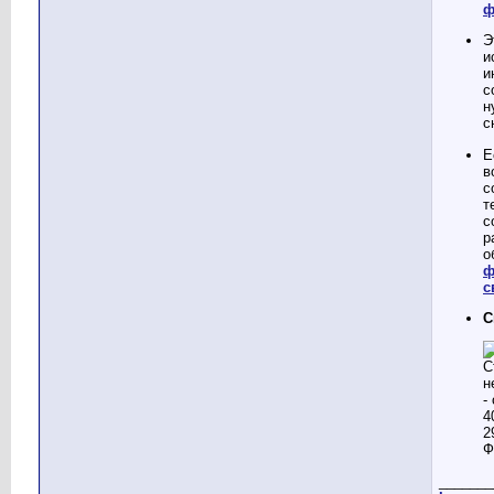
ф
Э
и
и
с
н
с
Е
в
с
т
с
р
о
ф
с
С
_______