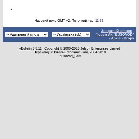
Часовий пояс GMT +2. Поточний час:
11:33
.
Зворотній зв'язок
-
Форум АК "BUSOVOD"
-
Архів
-
Вгору
vBulletin
3.8.11 ; Copyright © 2000-2026 Jelsoft Enterprises Limited
Переклад: ©
Віталій Стопчанський
, 2004-2010
busovod_ua©