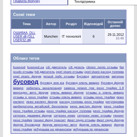
Правила форуму
Схожі теми
Останній
Тема
Автор
Розділ
Відповідей
допис
ОШИБКА, DLL
29.11.2012
USER.dll (DLL
Munchen
IT технологіі
6
16:48
USER32.dll)
Облако тегов
busovod
busovod.ua
cdi двигатель
cdi дизель
citroen nemo отзывы
fiat
scudo отзывы
hdi двигатель
opel vivaro отзывы
opel vivaro расход топлива
opel vivaro форум
renault trafic отзывы
Бусовод
автоаптечка
авториа
бусовод
бусовод ком юа
бусовод опель виваро
бусовод форум
виваро
забилась канализация
замена ремня грм рено трафик 1.9
мерседес вито форум
опель виваро форум
отзывы о опель виваро
отзывы о рено трафик
отзывы опель виваро
отзывы рено трафик
пежо
експерт
пежо експерт форум
расход топлива рено трафик
регулировка
карбюратора китайской бензопилы
рено мастер форум
рено трафик
рено трафик отзывы
рено трафик расход топлива
рено трафик форум
ситроен джампер форум
ситроен немо
ситроен немо отзывы
тюнинг
рено трафик
тюнинг форд транзит
фиат скудо отзывы
фиат скудо форум
форум бусоводов
форум мерседес вито
форум опель виваро
форум
рено трафик
чебурашка на украинском
чебурашка по украински