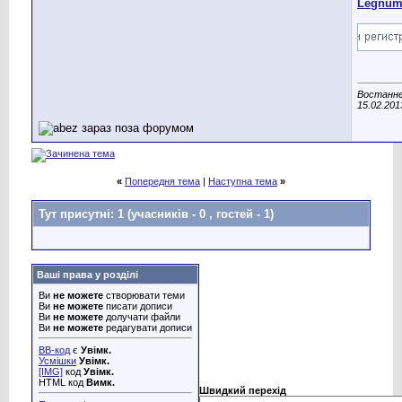
Legnu
Востаннє
15.02.201
«
Попередня тема
|
Наступна тема
»
Тут присутні: 1
(учасників - 0 , гостей - 1)
Ваші права у розділі
Ви
не можете
створювати теми
Ви
не можете
писати дописи
Ви
не можете
долучати файли
Ви
не можете
редагувати дописи
BB-код
є
Увімк.
Усмішки
Увімк.
[IMG]
код
Увімк.
HTML код
Вимк.
Швидкий перехід