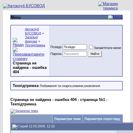
Menu
Автоклуб
БУСОВОД
>
Загальні
форуми
>
Техпідтримка
Псевдо
Запам'ятати мене
Пароль
Страница не
найдена - ошибка
404
Техпідтримка
Побажання та скарги,новини,оновлення
Страница не найдена - ошибка 404 - страница №1 -
Техпідтримка
Параметри теми
Параметри перегляду
12.02.2009, 12:10