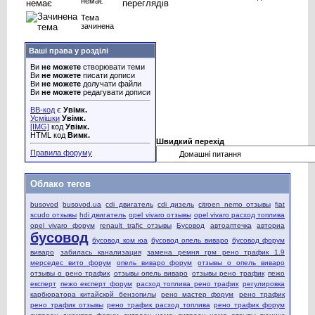
немає
Тема
зачинена
Ваші права у розділі
Ви
не можете
створювати теми
Ви
не можете
писати дописи
Ви
не можете
долучати файли
Ви
не можете
редагувати дописи
BB-код
є
Увімк.
Усмішки
Увімк.
[IMG]
код
Увімк.
HTML код
Вимк.
Швидкий перехід
Правила форуму
Облако тегов
busovod
busovod.ua
cdi двигатель
cdi дизель
citroen nemo отзывы
fiat
scudo отзывы
hdi двигатель
opel vivaro отзывы
opel vivaro расход топлива
opel vivaro форум
renault trafic отзывы
Бусовод
автоаптечка
авториа
бусовод
бусовод ком юа
бусовод опель виваро
бусовод форум
виваро
забилась канализация
замена ремня грм рено трафик 1.9
мерседес вито форум
опель виваро форум
отзывы о опель виваро
отзывы о рено трафик
отзывы опель виваро
отзывы рено трафик
пежо
експерт
пежо експерт форум
расход топлива рено трафик
регулировка
карбюратора китайской бензопилы
рено мастер форум
рено трафик
рено трафик отзывы
рено трафик расход топлива
рено трафик форум