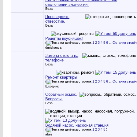
отключении элэнергии.
Беза
Просверлить
отверстие.
Беза
Рецепты вкусняшек!
(
1
2
3
4
5
6
...
Остання сторін
dmishanya
Замена стекла на
телефоне
Беза
Ремонт квартиры
(
1
2
3
4
5
6
...
Остання сторін
Шкодник
Обратный осмос.
Вопросы.
Беза
Водяной насос, насосная станция
(
1
2
3
4
5
)
abez