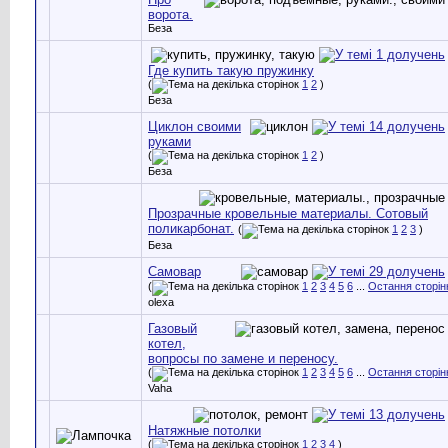
ворота.
Беза
Где купить такую пружинку
(
1
2
)
Беза
Циклон своими
руками
(
1
2
)
Беза
Прозрачные кровельные материалы. Сотовый
поликарбонат.
(
1
2
3
)
Беза
Самовар
(
1
2
3
4
5
6
...
Остання сторін
olexa
Газовый
котел,
вопросы по замене и переносу.
(
1
2
3
4
5
6
...
Остання сторін
Vaha
Натяжные потолки
(
1
2
3
4
)