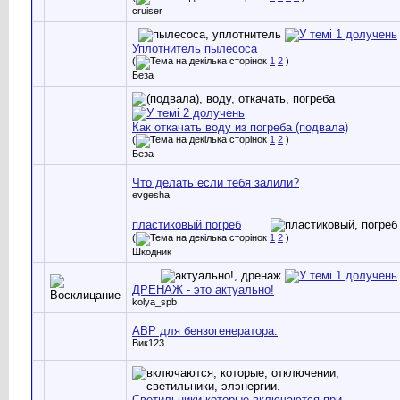
cruiser
Уплотнитель пылесоса
(
1
2
)
Беза
Как откачать воду из погреба (подвала)
(
1
2
)
Беза
Что делать если тебя залили?
evgesha
пластиковый погреб
(
1
2
)
Шкодник
ДРЕНАЖ - это актуально!
kolya_spb
АВР для бензогенератора.
Вик123
Светильники которые включаются при