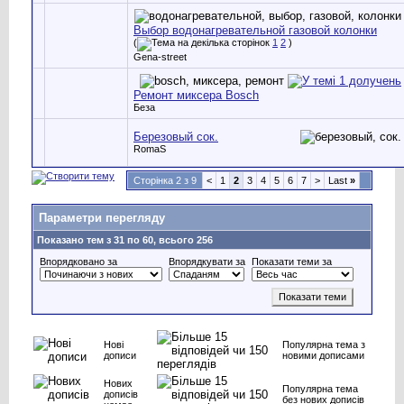
Выбор водонагревательной газовой колонки
(
1
2
)
Gena-street
Ремонт миксера Bosch
Беза
Березовый сок.
RomaS
Сторінка 2 з 9
<
1
2
3
4
5
6
7
>
Last
»
Параметри перегляду
Показано тем з 31 по 60, всього 256
Впорядковано за
Впорядкувати за
Показати теми за
Нові
Популярна тема з
дописи
новими дописами
Нових
Популярна тема
дописів
без нових дописів