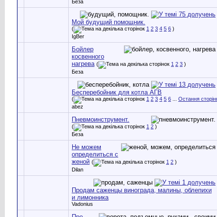
Беза
Мой будущий помощник.
(
1
2
3
4
5
6
)
IgBer
Бойлер
косвенного
нагрева
(
1
2
3
)
Беза
Бесперебойник для котла АГВ
(
1
2
3
4
5
6
...
Остання сторін
abez
Пневмоинструмент.
(
1
2
)
Беза
Не можем
определиться с
женой
(
1
2
)
Dilan
Продам саженцы винограда, малины, облепихи
и лимонника
Vadonius
Про