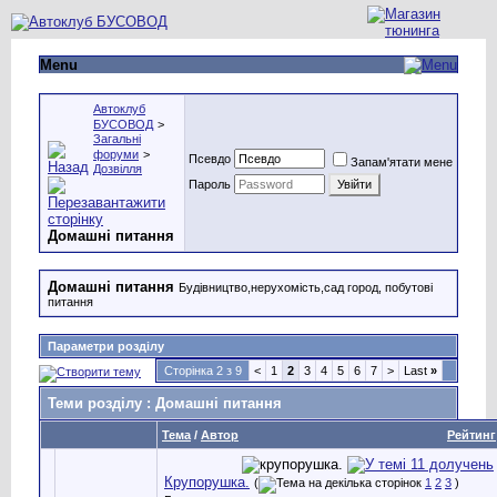
Menu
Автоклуб
БУСОВОД
>
Загальні
форуми
>
Псевдо
Запам'ятати мене
Дозвілля
Пароль
Домашні питання
Домашні питання
Будівництво,нерухомість,сад город, побутові
питання
Параметри розділу
Сторінка 2 з 9
<
1
2
3
4
5
6
7
>
Last
»
Теми розділу
: Домашні питання
Тема
/
Автор
Рейтинг
Крупорушка.
(
1
2
3
)