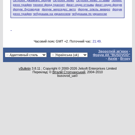
ситроен джампер форум
ситроен немо
ситроен немо отзывы
тюнинг
рено трафик
тюнинг форд транзит
фиат скудо отзывы
фиат скудо форум
форум бусоводов
форум мерседес вито
форум опель виваро
форум
рено трафик
чебурашка на украинском
чебурашка по украински
Часовий пояс GMT +2. Поточний час:
21:49
.
Зворотній зв'язок
-
Форум АК "BUSOVOD"
-
Архів
-
Вгору
vBulletin
3.8.11 ; Copyright © 2000-2026 Jelsoft Enterprises Limited
Переклад: ©
Віталій Стопчанський
, 2004-2010
busovod_ua©