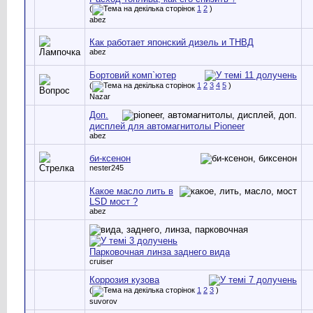
(
1
2
)
abez
Как работает японский дизель и ТНВД
abez
Бортовий комп`ютер
(
1
2
3
4
5
)
Nazar
Доп.
дисплей для автомагнитолы Pioneer
abez
би-ксенон
nester245
Какое масло лить в
LSD мост ?
abez
Парковочная линза заднего вида
cruiser
Коррозия кузова
(
1
2
3
)
suvorov