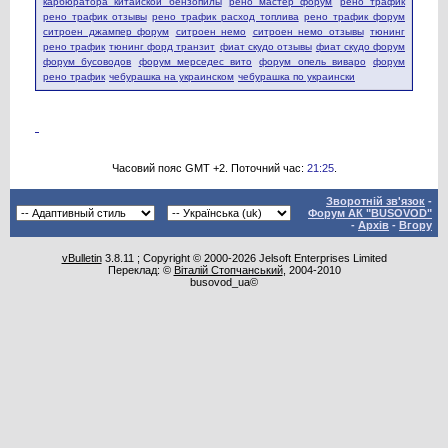
карбюратора китайской бензопилы
рено мастер форум
рено трафик
рено трафик отзывы
рено трафик расход топлива
рено трафик форум
ситроен джампер форум
ситроен немо
ситроен немо отзывы
тюнинг
рено трафик
тюнинг форд транзит
фиат скудо отзывы
фиат скудо форум
форум бусоводов
форум мерседес вито
форум опель виваро
форум
рено трафик
чебурашка на украинском
чебурашка по украински
Часовий пояс GMT +2. Поточний час:
21:25
.
Зворотній зв'язок
-
Форум АК "BUSOVOD"
-
Архів
-
Вгору
vBulletin
3.8.11 ; Copyright © 2000-2026 Jelsoft Enterprises Limited
Переклад: ©
Віталій Стопчанський
, 2004-2010
busovod_ua©