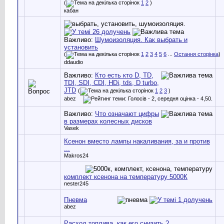
(
1
2
)
кабан
Важливо:
Шумоизоляция. Как выбрать и
установить
(
1
2
3
4
5
6
...
Остання сторінка
)
ddaudio
Важливо:
Кто есть кто D, TD,
TDI, SDI, CDI, HDi, tds, D turbo,
JTD
(
1
2
3
)
abez
Важливо:
Что означают цифры
в размерах колесных дисков
Vasek
Ксенон вместо лампы накаливания, за и против
...
Makros24
комплект ксенона на температуру 5000К
nester245
Пневма
abez
Расход топлива, как его снизить ?