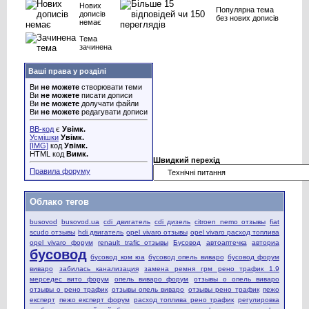
Нових
Популярна тема
дописів
без нових дописів
немає
Тема
зачинена
Ваші права у розділі
Ви
не можете
створювати теми
Ви
не можете
писати дописи
Ви
не можете
долучати файли
Ви
не можете
редагувати дописи
BB-код
є
Увімк.
Усмішки
Увімк.
[IMG]
код
Увімк.
HTML код
Вимк.
Швидкий перехід
Правила форуму
Облако тегов
busovod
busovod.ua
cdi двигатель
cdi дизель
citroen nemo отзывы
fiat
scudo отзывы
hdi двигатель
opel vivaro отзывы
opel vivaro расход топлива
opel vivaro форум
renault trafic отзывы
Бусовод
автоаптечка
авториа
бусовод
бусовод ком юа
бусовод опель виваро
бусовод форум
виваро
забилась канализация
замена ремня грм рено трафик 1.9
мерседес вито форум
опель виваро форум
отзывы о опель виваро
отзывы о рено трафик
отзывы опель виваро
отзывы рено трафик
пежо
експерт
пежо експерт форум
расход топлива рено трафик
регулировка