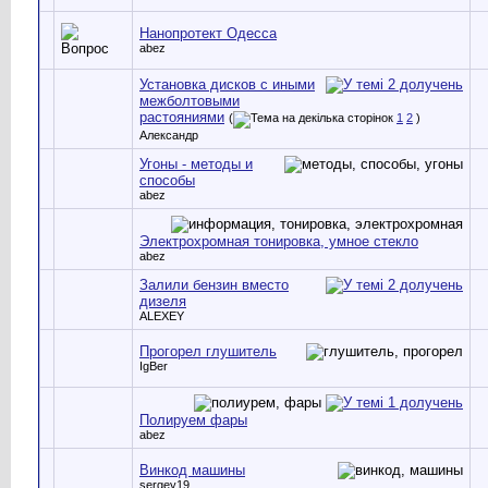
Нанопротект Одесса
abez
Установка дисков с иными
межболтовыми
растояниями
(
1
2
)
Александр
Угоны - методы и
способы
abez
Электрохромная тонировка, умное стекло
abez
Залили бензин вместо
дизеля
ALEXEY
Прогорел глушитель
IgBer
Полируем фары
abez
Винкод машины
sergey19