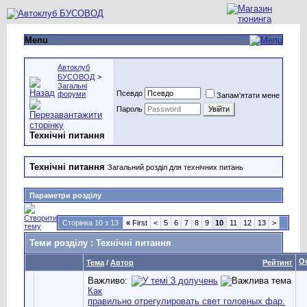
Menu
Автоклуб
БУСОВОД
>
Загальні
Псевдо
форуми
Запам'ятати мене
Пароль
Технічні питання
Технічні питання
Загальний розділ для технічних питань
Параметри розділу
Сторінка 10 з 13
«
First
<
5
6
7
8
9
10
11
12
13
>
Теми розділу
: Технічні питання
О
Тема
/
Автор
Рейтинг
Важливо:
Как
правильно отрегулировать свет головных фар.