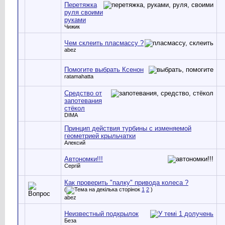
Перетяжка
руля своими
руками
Чижик
Чем склеить пласмассу ?
abez
Помогите выбрать Ксенон
ratamahatta
Средство от
запотевания
стёкол
DIMA
Принцип действия турбины с изменяемой
геометрией крыльчатки
Алексий
Автономки!!!
Сергій
Как проверить "палку" привода колеса ?
(
1
2
)
abez
Неизвестный подкрылок
Беза