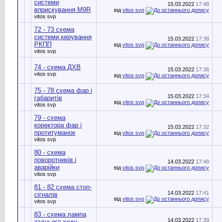
системи
15.03.2022
17:48
вприскування М9R
від
vitos svp
vitos svp
72 - 73 схема
системи керування
15.03.2022
17:38
РКПП
від
vitos svp
vitos svp
74 - схема ДХВ
15.03.2022
17:36
vitos svp
від
vitos svp
75 - 78 схема фар і
15.03.2022
17:34
габаритів
від
vitos svp
vitos svp
79 - схема
коректора фар і
15.03.2022
17:32
протитуманок
від
vitos svp
vitos svp
80 - схема
поворотників і
14.03.2022
17:48
аварійки
від
vitos svp
vitos svp
81 - 82 схема стоп-
14.03.2022
17:41
сігналів
від
vitos svp
vitos svp
83 - схема лампа
14.03.2022
17:39
заднього ходу