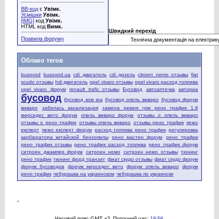
BB-код
є
Увімк.
Усмішки
Увімк.
[IMG]
код
Увімк.
HTML код
Вимк.
Швидкий перехід
Правила форуму
Облако тегов
busovod
busovod.ua
cdi двигатель
cdi дизель
citroen nemo отзывы
fiat
scudo отзывы
hdi двигатель
opel vivaro отзывы
opel vivaro расход топлива
opel vivaro форум
renault trafic отзывы
Бусовод
автоаптечка
авториа
бусовод
бусовод ком юа
бусовод опель виваро
бусовод форум
виваро
забилась канализация
замена ремня грм рено трафик 1.9
мерседес вито форум
опель виваро форум
отзывы о опель виваро
отзывы о рено трафик
отзывы опель виваро
отзывы рено трафик
пежо
експерт
пежо експерт форум
расход топлива рено трафик
регулировка
карбюратора китайской бензопилы
рено мастер форум
рено трафик
рено трафик отзывы
рено трафик расход топлива
рено трафик форум
ситроен джампер форум
ситроен немо
ситроен немо отзывы
тюнинг
рено трафик
тюнинг форд транзит
фиат скудо отзывы
фиат скудо форум
форум бусоводов
форум мерседес вито
форум опель виваро
форум
рено трафик
чебурашка на украинском
чебурашка по украински
Часовий пояс GMT +2. Поточний час:
19:56
.