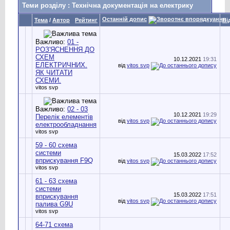
Теми розділу
: Технічна документація на електрику
Останній допис
Тема
/
Автор
Рейтинг
Ві
Важливо:
01 -
РОЗ'ЯСНЕННЯ ДО
СХЕМ
10.12.2021
19:31
ЕЛЕКТРИЧНИХ.
від
vitos svp
ЯК ЧИТАТИ
СХЕМИ.
vitos svp
Важливо:
02 - 03
10.12.2021
19:29
Перелік елементів
від
vitos svp
електрообладнання
vitos svp
59 - 60 схема
системи
15.03.2022
17:52
вприскування F9Q
від
vitos svp
vitos svp
61 - 63 схема
системи
15.03.2022
17:51
вприскування
від
vitos svp
палива G9U
vitos svp
64-71 схема