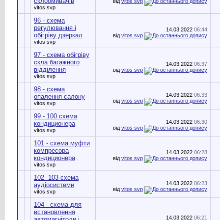
склоомивачів
від
vitos svp
vitos svp
96 - схема
регулювання і
14.03.2022
06:44
обігріву дзеркал
від
vitos svp
vitos svp
97 - схема обігріву
скла багажного
14.03.2022
06:37
відділення
від
vitos svp
vitos svp
98 - схема
14.03.2022
06:33
опалення салону
від
vitos svp
vitos svp
99 - 100 схема
14.03.2022
06:30
кондиционера
від
vitos svp
vitos svp
101 - схема муфти
компресора
14.03.2022
06:28
кондиционера
від
vitos svp
vitos svp
102 -103 схема
14.03.2022
06:23
аудіосистеми
від
vitos svp
vitos svp
104 - схема для
встановлення
14.03.2022
06:21
автомагнітоли і