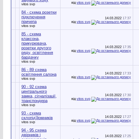
від
vitos svp
vitos svp
84 - схема розетки
підключення
14.03.2022
17:37
причепа
від
vitos svp
vitos svp
85 - схема
клаксона,
прикурювача,
14.03.2022
17:35
розетки другого
від
vitos svp
ряду, освітлення
бардачку
vitos svp
86 - 89 схема
14.03.2022
17:33
освітлення салона
від
vitos svp
vitos svp
90 - 92 схема
центрального
14.03.2022
17:30
замка, сігналізації,
від
vitos svp
транспондера
vitos svp
93 - схема
14.03.2022
17:27
склопід'йомників
від
vitos svp
vitos svp
94 - 95 схема
двірників і
14.03.2022
17:25