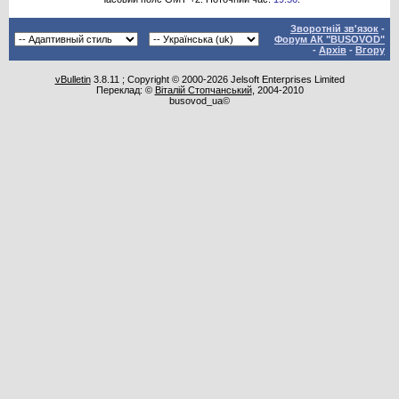
Зворотній зв'язок
-
Форум АК "BUSOVOD"
-
Архів
-
Вгору
vBulletin
3.8.11 ; Copyright © 2000-2026 Jelsoft Enterprises Limited
Переклад: ©
Віталій Стопчанський
, 2004-2010
busovod_ua©