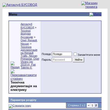
Menu
Автоклуб
БУСОВОД
>
Технічні
форуми
бусоводів
>
Opel, Renault,
Nissan
>
Технічна
документація
на Renault
Псевдо
Запам'ятати мене
Trafic, Nissan
Primastar, Оpel
Пароль
Vivaro (до
2019 р), Fiat
Talento II:
Технічна
документація на
електрику
Параметри розділу
Сторінка 2 з 2
<
1
2