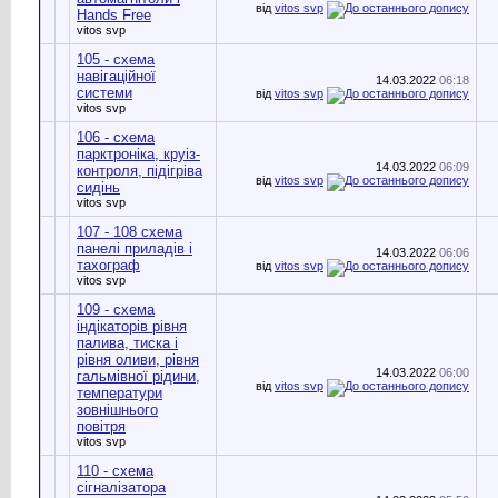
від
vitos svp
Hands Free
vitos svp
105 - схема
навігаційної
14.03.2022
06:18
системи
від
vitos svp
vitos svp
106 - схема
парктроніка, круіз-
14.03.2022
06:09
контроля, підігріва
від
vitos svp
сидінь
vitos svp
107 - 108 схема
панелі приладів і
14.03.2022
06:06
тахограф
від
vitos svp
vitos svp
109 - схема
індікаторів рівня
палива, тиска і
рівня оливи, рівня
14.03.2022
06:00
гальмівної рідини,
від
vitos svp
температури
зовнішнього
повітря
vitos svp
110 - схема
сігналізатора