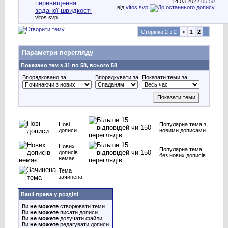
14.03.2022
05:50
перевищення
від
vitos svp
заданої швидкості
vitos svp
Сторінка 2 з 2
<
1
2
Параметри перегляду
Показано тем з 31 по 58, всього 58
Впорядковано за
Впорядкувати за
Показати теми за
Нові
Популярна тема з
дописи
новими дописами
Нових
Популярна тема
дописів
без нових дописів
немає
Тема
зачинена
Ваші права у розділі
Ви
не можете
створювати теми
Ви
не можете
писати дописи
Ви
не можете
долучати файли
Ви
не можете
редагувати дописи