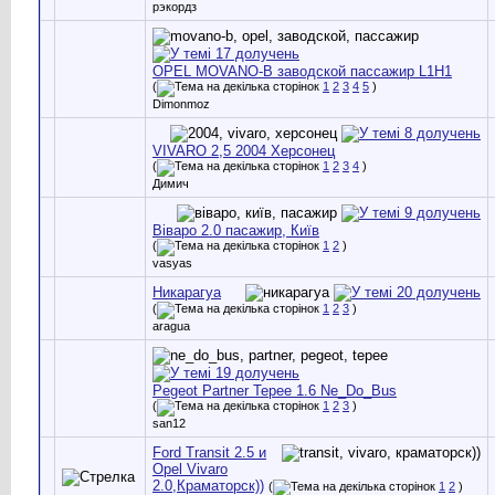
рэкордз
OPEL MOVANO-B заводской пассажир L1H1
(
1
2
3
4
5
)
Dimonmoz
VIVARO 2,5 2004 Херсонец
(
1
2
3
4
)
Димич
Віваро 2.0 пасажир, Київ
(
1
2
)
vasyas
Никарагуа
(
1
2
3
)
aragua
Pegeot Partner Tepee 1.6 Ne_Do_Bus
(
1
2
3
)
san12
Ford Transit 2.5 и
Opel Vivaro
2.0,Краматорск))
(
1
2
)