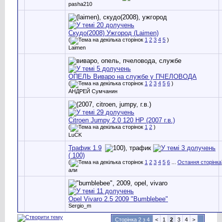
pasha210
Скудо(2008) Ужгород (Laimen)
(
1
2
3
4
5
)
Laimen
ОПЕЛЬ Виваро на службе у ПЧЕЛОВОДА
(
1
2
3
4
5
6
)
АНДРЕЙ Сумчанин
Citroen Jumpy 2.0 120 HP (2007 г.в.)
(
1
2
)
LuCK
Трафик 1.9
( 100)
(
1
2
3
4
5
6
...
Остання сторінка
али
Opel Vivaro 2.5 2009 "Bumblebee"
Sergio_m
Сторінка 2 з 4
<
1
2
3
4
>