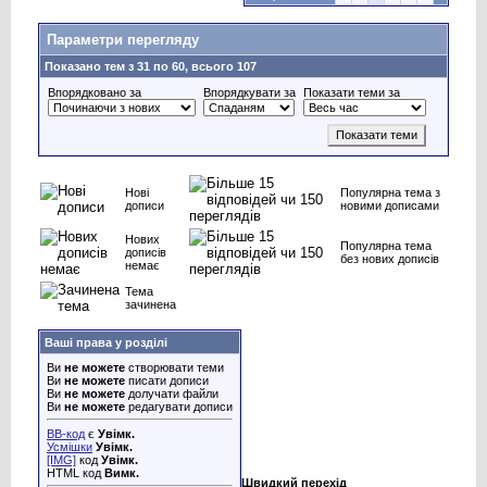
Параметри перегляду
Показано тем з 31 по 60, всього 107
Впорядковано за
Впорядкувати за
Показати теми за
Нові
Популярна тема з
дописи
новими дописами
Нових
Популярна тема
дописів
без нових дописів
немає
Тема
зачинена
Ваші права у розділі
Ви
не можете
створювати теми
Ви
не можете
писати дописи
Ви
не можете
долучати файли
Ви
не можете
редагувати дописи
BB-код
є
Увімк.
Усмішки
Увімк.
[IMG]
код
Увімк.
HTML код
Вимк.
Швидкий перехід