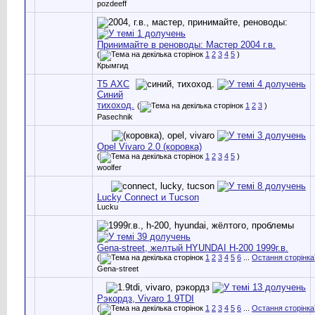
pozdeeff
Принимайте в реноводы: Мастер 2004 г.в.
(
1
2
3
4
5
)
Крымгид
Т5 AXC
Синий
тихоход.
(
1
2
3
)
Pasechnik
Opel Vivaro 2.0 (коровка)
(
1
2
3
4
5
)
woolfer
Lucky Connect и Tucson
Lucku
Gena-street, желтый HYUNDAI H-200 1999г.в.
(
1
2
3
4
5
6
...
Остання сторінка
Gena-street
Рэкордз, Vivaro 1.9TDI
(
1
2
3
4
5
6
...
Остання сторінка