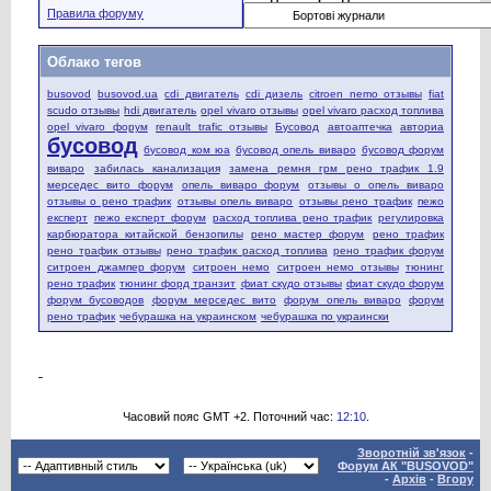
Правила форуму
Облако тегов
busovod
busovod.ua
cdi двигатель
cdi дизель
citroen nemo отзывы
fiat
scudo отзывы
hdi двигатель
opel vivaro отзывы
opel vivaro расход топлива
opel vivaro форум
renault trafic отзывы
Бусовод
автоаптечка
авториа
бусовод
бусовод ком юа
бусовод опель виваро
бусовод форум
виваро
забилась канализация
замена ремня грм рено трафик 1.9
мерседес вито форум
опель виваро форум
отзывы о опель виваро
отзывы о рено трафик
отзывы опель виваро
отзывы рено трафик
пежо
експерт
пежо експерт форум
расход топлива рено трафик
регулировка
карбюратора китайской бензопилы
рено мастер форум
рено трафик
рено трафик отзывы
рено трафик расход топлива
рено трафик форум
ситроен джампер форум
ситроен немо
ситроен немо отзывы
тюнинг
рено трафик
тюнинг форд транзит
фиат скудо отзывы
фиат скудо форум
форум бусоводов
форум мерседес вито
форум опель виваро
форум
рено трафик
чебурашка на украинском
чебурашка по украински
Часовий пояс GMT +2. Поточний час:
12:10
.
Зворотній зв'язок
-
Форум АК "BUSOVOD"
-
Архів
-
Вгору