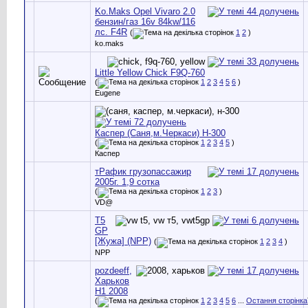
Ko.Maks Opel Vivaro 2.0
бензин/газ 16v 84kw/116
лс. F4R
(
1
2
)
ko.maks
Little Yellow Chick F9Q-760
(
1
2
3
4
5
6
)
Eugene
Каспер (Саня,м.Черкаси) Н-300
(
1
2
3
4
5
)
Каспер
тРафик грузопассажир
2005г. 1,9 сотка
(
1
2
3
)
VD@
T5
GP
[Жужа] (NPP)
(
1
2
3
4
)
NPP
pozdeeff,
Харьков
Н1 2008
(
1
2
3
4
5
6
...
Остання сторінка