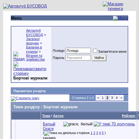
Menu
Автоклуб
БУСОВОД
>
Загальні
форуми
>
Балачки в
Псевдо
курилці
>
Запам'ятати мене
Вітання та
Пароль
знайомства
Бортові журнали
Параметри розділу
Сторінка 2 з 4
<
1
2
3
4
>
Теми розділу
: Бортові журнали
Тема
/
Автор
Рейтинг
Белый
Grace
(
1
2
3
4
5
)
savages