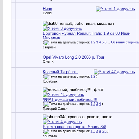
Нива
Devid
Бортовой журнал Renault Trafic 1.9 dsi80 Иван
Михалыч
(
1
2
3
4
5
6
...
Остання сторінка
старлей
Opel Vivaro Long 2.0 2008 р. Tour
Олег К
Красный Тигрёнок.
(
1
2
)
Кораблик
ФИАТ домашний любимец!!!!
(
1
2
3
4
)
Григорий Саныч
Ракета красного цвєта. Shuma34/
(
1
2
3
4
5
6
)
shuma34