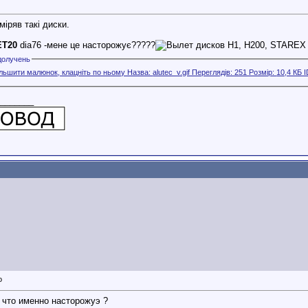
міряв такі диски.
ET20
dia76 -мене це насторожує?????
долучень
_______
, что именно насторожуэ ?