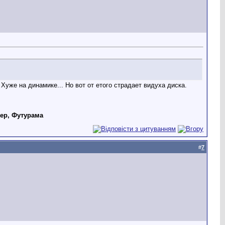
Хуже на динамике... Но вот от етого страдает видуха диска.
дер, Футурама
#
7