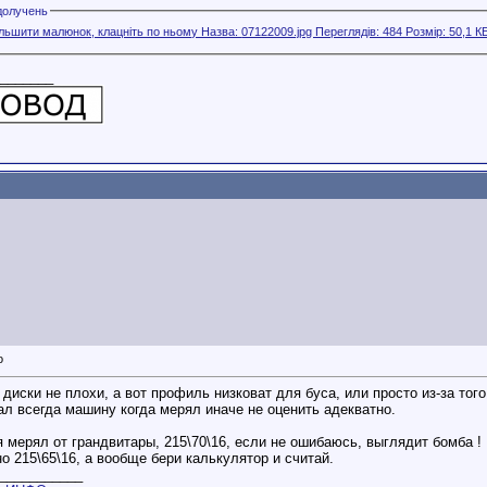
долучень
_______
, диски не плохи, а вот профиль низковат для буса, или просто из-за тог
ал всегда машину когда мерял иначе не оценить адекватно.
я мерял от грандвитары, 215\70\16, если не ошибаюсь, выглядит бомба !
о 215\65\16, а вообще бери калькулятор и считай.
___________