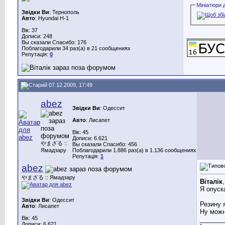
Мініатюри 
Звідки Ви
: Тернополь
Авто
: Hyundai H-1
Вік: 37
___________
Дописи: 248
Вы сказали Спасибо: 176
Поблагодарили 34 раз(а) в 21 сообщениях
Репутація:
0
07.12.2009, 17:49
abez
Звідки Ви
: Одессит
Авто
: Лисапет
Вік: 45
Дописи: 6.621
やまざる ::
Вы сказали Спасибо: 456
Ямадзару
Поблагодарили 1.886 раз(а) в 1.136 сообщениях
Репутація:
1
abez
やまざる :: Ямадзару
Віталік
Я опуск
Звідки Ви
: Одессит
Резину 
Авто
: Лисапет
Ну можн
Вік: 45
_______
Дописи: 6.621