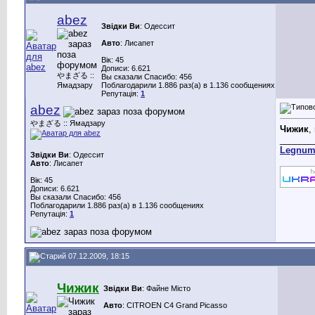
abez
Звідки Ви
: Одессит
Авто
: Лисапет
Вік: 45
Дописи: 6.621
やまざる ::
Вы сказали Спасибо: 456
Ямадзару
Поблагодарили 1.886 раз(а) в 1.136 сообщениях
Репутація:
1
abez
やまざる :: Ямадзару
Чижик
,
_______
Legnu
Звідки Ви
: Одессит
Авто
: Лисапет
Вік: 45
Дописи: 6.621
Вы сказали Спасибо: 456
Поблагодарили 1.886 раз(а) в 1.136 сообщениях
Репутація:
1
07.12.2009, 18:15
Чижик
Звідки Ви
: Файне Місто
Авто
: CITROEN C4 Grand Picasso