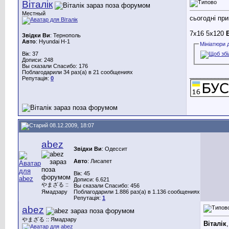
Віталік
Местный
сьогодні при
7x16 5x120
Звідки Ви
: Тернополь
Авто
: Hyundai H-1
Мініатюри 
Вік: 37
Дописи: 248
Вы сказали Спасибо: 176
Поблагодарили 34 раз(а) в 21 сообщениях
___________
Репутація:
0
08.12.2009, 18:07
abez
Звідки Ви
: Одессит
Авто
: Лисапет
Вік: 45
Дописи: 6.621
やまざる ::
Вы сказали Спасибо: 456
Ямадзару
Поблагодарили 1.886 раз(а) в 1.136 сообщениях
Репутація:
1
abez
やまざる :: Ямадзару
Віталік