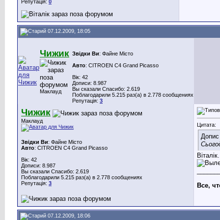
Репутація:
0
07.12.2009, 18:05
Чижик
Звідки Ви
: Файне Місто
Авто
: CITROEN C4 Grand Picasso
Вік: 42
Дописи: 8.987
Вы сказали Спасибо: 2.619
Маклауд
Поблагодарили 5.215 раз(а) в 2.778 сообщениях
Репутація:
3
Чижик
Маклауд
Цитата:
Допис
Звідки Ви
: Файне Місто
Сього
Авто
: CITROEN C4 Grand Picasso
Віталік
Вік: 42
Дописи: 8.987
______
Вы сказали Спасибо: 2.619
Поблагодарили 5.215 раз(а) в 2.778 сообщениях
Репутація:
3
Все, ч
07.12.2009, 18:06