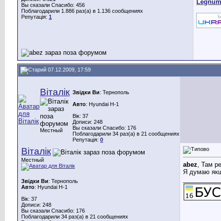
Legnu
Вы сказали Спасибо: 456
Поблагодарили 1.886 раз(а) в 1.136 сообщениях
Репутація:
1
07.12.2009, 17:59
Віталік
Звідки Ви
: Тернополь
Авто
: Hyundai H-1
Вік: 37
Дописи: 248
Вы сказали Спасибо: 176
Местный
Поблагодарили 34 раз(а) в 21 сообщениях
Репутація:
0
Віталік
Местный
abez
, Там р
Я думаю якшо
___________
Звідки Ви
: Тернополь
Авто
: Hyundai H-1
Вік: 37
Дописи: 248
Вы сказали Спасибо: 176
Поблагодарили 34 раз(а) в 21 сообщениях