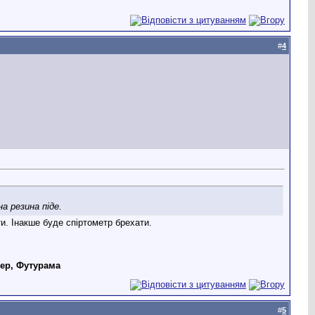
#
4
а резина піде.
и. Інакше буде спіртометр брехати.
дер, Футурама
#
5