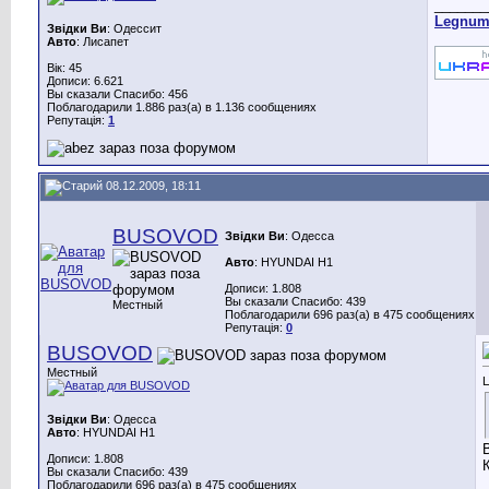
_______
Legnu
Звідки Ви
: Одессит
Авто
: Лисапет
Вік: 45
Дописи: 6.621
Вы сказали Спасибо: 456
Поблагодарили 1.886 раз(а) в 1.136 сообщениях
Репутація:
1
08.12.2009, 18:11
BUSOVOD
Звідки Ви
: Одесса
Авто
: HYUNDAI H1
Дописи: 1.808
Вы сказали Спасибо: 439
Местный
Поблагодарили 696 раз(а) в 475 сообщениях
Репутація:
0
BUSOVOD
Местный
Ц
Звідки Ви
: Одесса
Авто
: HYUNDAI H1
Дописи: 1.808
Вы сказали Спасибо: 439
Поблагодарили 696 раз(а) в 475 сообщениях