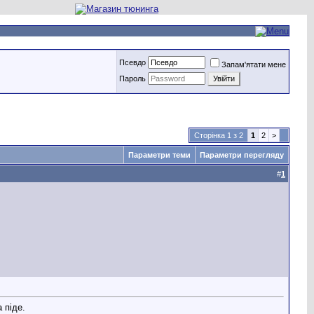
Псевдо
Запам'ятати мене
Пароль
Сторінка 1 з 2
1
2
>
Параметри теми
Параметри перегляду
#
1
 піде.