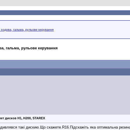
, ходова, гальма, рульове керування
ва, гальма, рульове керування
ет дисков H1, H200, STAREX
идивлявся такі дискию.Що скажете.R16.Підскажіть яка оптимальна резина