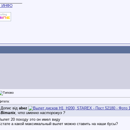
___________
m
ИНФО
итата:
Допис від
abez
Віталік
, что именно насторожуэ ?
Вылет 20 походу это он имел виду
Кстате а какой максимальный вылет можно ставить на наши бусы?