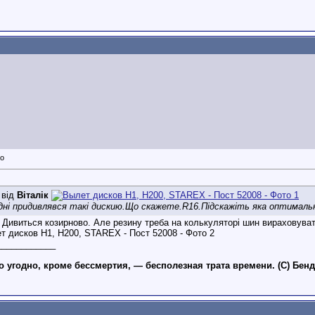
 від
Віталік
дні придивлявся такі дискию.Що скажете.R16.Підскажіть яка оптимальн
. Дивиться козирново. Але резину треба на колькуляторі шин вираховуват
____________
то угодно, кроме бессмертия, — бесполезная трата времени. (С) Бен