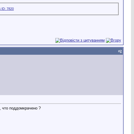
#
2
о, что поддомкрачено ?