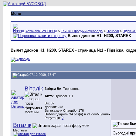
Menu
Автоклуб БУСОВОД
>
Технічні форуми бусоводів
>
Hyundai
>
Підвіска
Вылет дисков H1, H200, STAREX
Вылет дисков H1, H200, STAREX - страница №1 - Підвіска, ходо
07.12.2009, 17:47
Віталік
Звідки Ви
: Тернополь
Авто
: Hyundai H-1
Вік: 37
Дописи: 248
Вы сказали Спасибо: 176
Местный
Поблагодарили 34 раз(а) в 21 сообщениях
Репутація:
0
Віталік
Выл
Местный
Сьогодні пр