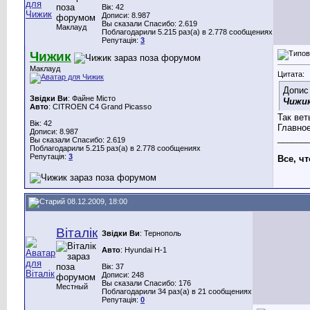
Вік: 42
Дописи: 8.987
Вы сказали Спасибо: 2.619
Маклауд
Поблагодарили 5.215 раз(а) в 2.778 сообщениях
Репутація:
3
Чижик
Маклауд
Цитата:
Допис
Звідки Ви
: Файне Місто
Чижи
Авто
: CITROEN C4 Grand Picasso
Так вет
Вік: 42
Главное
Дописи: 8.987
______
Вы сказали Спасибо: 2.619
Поблагодарили 5.215 раз(а) в 2.778 сообщениях
Репутація:
3
Все, ч
08.12.2009, 18:00
Віталік
Звідки Ви
: Тернополь
Авто
: Hyundai H-1
Вік: 37
Дописи: 248
Вы сказали Спасибо: 176
Местный
Поблагодарили 34 раз(а) в 21 сообщениях
Репутація:
0