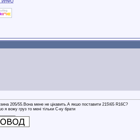
m
ИНФО
езина 205/55.Вона мене не цікавить.А якшо поставити 215\65 R16C?
 я вожу груз то мені тільки С-ку брати
_______