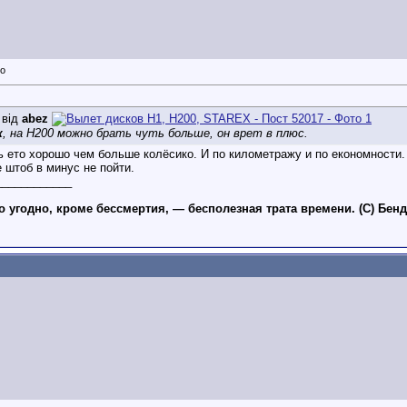
 від
abez
к
, на H200 можно брать чуть больше, он врет в плюс.
ь ето хорошо чем больше колёсико. И по километражу и по економности. 
 штоб в минус не пойти.
____________
то угодно, кроме бессмертия, — бесполезная трата времени. (С) Бен