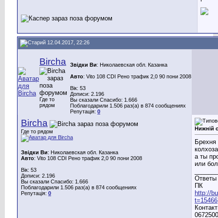
12.04.2017, 22:26
Bircha
Звідки Ви
: Николаевская обл. Казанка
Авто
: Vito 108 CDI Рено трафик 2,0 90 пони 2008
Вік: 53
Дописи: 2.196
Где то
Вы сказали Спасибо: 1.666
рядом
Поблагодарили 1.506 раз(а) в 874 сообщениях
Репутація:
0
Bircha
Нижній 
Где то рядом
Брехня 
колхоза
Звідки Ви
: Николаевская обл. Казанка
а ты пр
Авто
: Vito 108 CDI Рено трафик 2,0 90 пони 2008
или бо
Вік: 53
______
Дописи: 2.196
Ответы 
Вы сказали Спасибо: 1.666
ПК
Поблагодарили 1.506 раз(а) в 874 сообщениях
http://
Репутація:
0
t=15466
Контакт
0672500