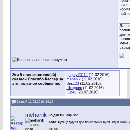
прибл
поки 
норма
наблю
_____
Для к
полов
для к
полов
мене 
стака
Эти 5 пользователя(ей)
grigory20112
(11.02.2016),
сказали Спасибо Каспер за
mehanik
(11.02.2016),
это полезное сообщение:
Вик123
(11.02.2016),
Шкодник
(11.02.2016),
Юрец
(23.07.2016)
11.02.2016, 19:22
mehanik
Звідки Ви
: Харьков
Авто
: Були у дідуся два прикольних буся- один білий, 
Вік: 65