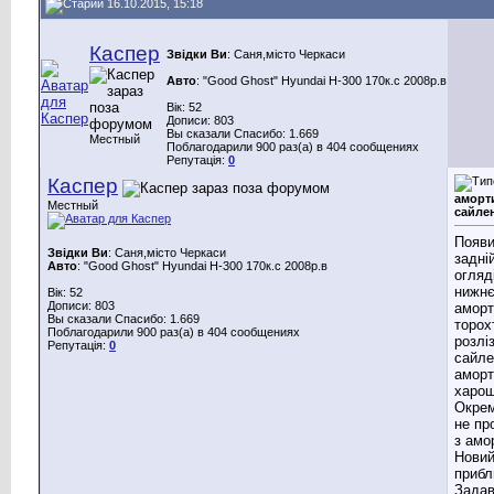
16.10.2015, 15:18
Каспер
Звідки Ви
: Саня,місто Черкаси
Авто
: "Good Ghost" Hyundai H-300 170к.с 2008р.в
Вік: 52
Дописи: 803
Вы сказали Спасибо: 1.669
Местный
Поблагодарили 900 раз(а) в 404 сообщениях
Репутація:
0
Каспер
аморт
Местный
сайле
Появи
Звідки Ви
: Саня,місто Черкаси
задній
Авто
: "Good Ghost" Hyundai H-300 170к.с 2008р.в
огляд
нижнє
Вік: 52
Дописи: 803
аморт
Вы сказали Спасибо: 1.669
торох
Поблагодарили 900 раз(а) в 404 сообщениях
розлі
Репутація:
0
сайле
аморт
харош
Окрем
не пр
з амо
Нови
прибл
Задав