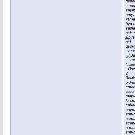
перед
з пр
внут
втул
ката
був 
варі
відк
Друг
від..
цьом
зупи
Замі
рідн
став
газо
тарі
Із с
сайл
вну
втул
вста
всер
в ти
втул