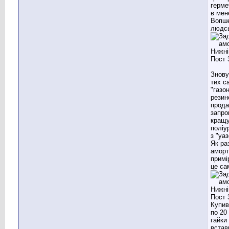
герме
в мен
Вопше
людсь
Знову
тих с
"газо
резин
прода
запро
кращу
поліу
з "уа
Як ра
аморт
примі
це са
Купив
по 20 
гайки
встав