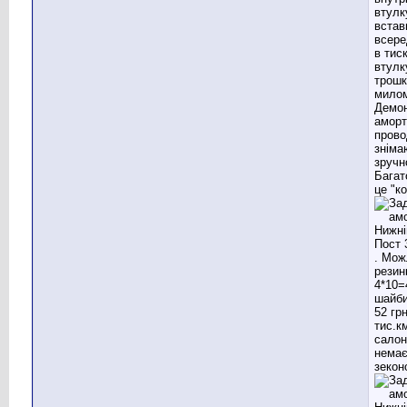
втулк
встав
всере
в тис
втулк
трошк
мило
Демо
аморт
прово
зніма
зручн
Багат
це "к
. Мож
резин
4*10=
шайби
52 гр
тис.к
салон
немає
зекон