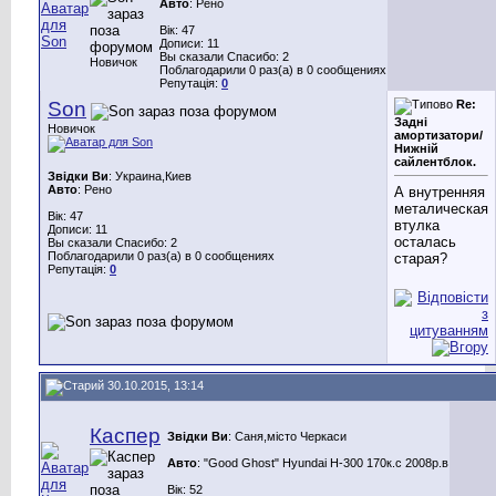
Авто
: Рено
Вік: 47
Дописи: 11
Вы сказали Спасибо: 2
Новичок
Поблагодарили 0 раз(а) в 0 сообщениях
Репутація:
0
Son
Re:
Задні
Новичок
амортизатори/
Нижній
сайлентблок.
Звідки Ви
: Украина,Киев
Авто
: Рено
А внутренняя
металическая
Вік: 47
втулка
Дописи: 11
осталась
Вы сказали Спасибо: 2
Поблагодарили 0 раз(а) в 0 сообщениях
старая?
Репутація:
0
30.10.2015, 13:14
Каспер
Звідки Ви
: Саня,місто Черкаси
Авто
: "Good Ghost" Hyundai H-300 170к.с 2008р.в
Вік: 52