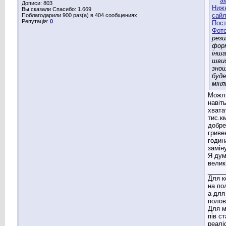
Дописи: 803
Вы сказали Спасибо: 1.669
Поблагодарили 900 раз(а) в 404 сообщениях
Репутація:
0
рези
фор
інша
шви
зно
буд
мін
Можл
навіт
хвата
тис.к
добре
гриве
годин
замін
Я дум
велик
_____
Для к
на по
а для
полов
Для м
пів с
реаліс