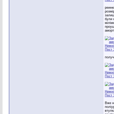
реинк
розмі
залиш
були 
мілім
проу
аморт
получ
Вже н
поліу
втулк