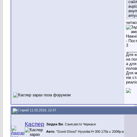
сай
вирі
вну
втул
читає
_____
Для к
на по
а для
полов
Для м
пів с
реаліс
11.02.2016, 12:47
Каспер
Звідки Ви
: Саня,місто Черкаси
Авто
: "Good Ghost" Hyundai H-300 170к.с 2008р.в