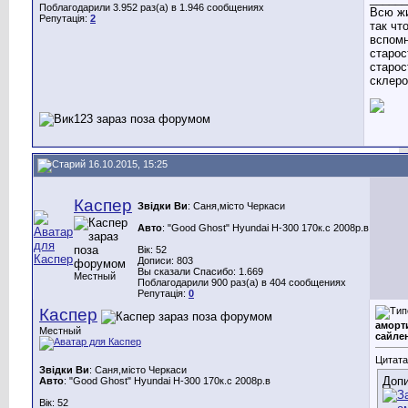
Поблагодарили 3.952 раз(а) в 1.946 сообщениях
Всю ж
Репутація:
2
так чт
вспомн
старост
старост
склеро
16.10.2015, 15:25
Каспер
Звідки Ви
: Саня,місто Черкаси
Авто
: "Good Ghost" Hyundai H-300 170к.с 2008р.в
Вік: 52
Дописи: 803
Вы сказали Спасибо: 1.669
Местный
Поблагодарили 900 раз(а) в 404 сообщениях
Репутація:
0
Каспер
аморт
Местный
сайле
Цитата
Звідки Ви
: Саня,місто Черкаси
Допи
Авто
: "Good Ghost" Hyundai H-300 170к.с 2008р.в
Вік: 52