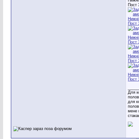
_____
Для к
полов
для к
полов
мене 
стака