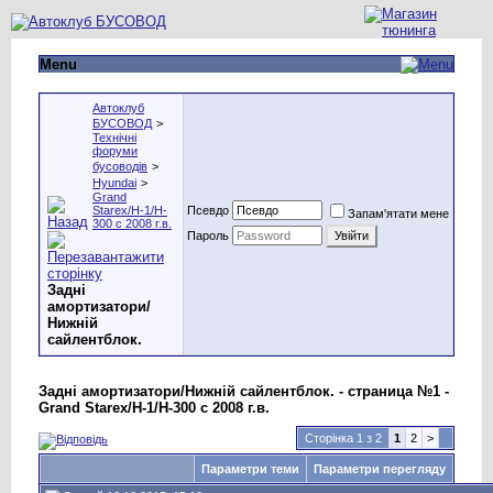
Menu
Автоклуб
БУСОВОД
>
Технічні
форуми
бусоводів
>
Hyundai
>
Grand
Starex/H-1/H-
Псевдо
Запам'ятати мене
300 с 2008 г.в.
Пароль
Задні
амортизатори/
Нижній
сайлентблок.
Задні амортизатори/Нижній сайлентблок. - страница №1 -
Grand Starex/H-1/H-300 с 2008 г.в.
Сторінка 1 з 2
1
2
>
Параметри теми
Параметри перегляду