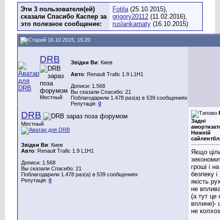
Эти 3 пользователя(ей)
Fotila
(25.10.2015),
сказали Спасибо Каспер за
grigory20112
(11.02.2016),
это полезное сообщение:
ruslankarpaty
(16.10.2015)
16.10.2015, 15:20
DRB
Звідки Ви
: Киев
Авто
: Renault Trafic 1.9 L1H1
Дописи: 1.568
Вы сказали Спасибо: 21
Местный
Поблагодарили 1.478 раз(а) в 539 сообщениях
Репутація:
0
DRB
Задні
Местный
амортизат
Нижній
сайлентбл
Звідки Ви
: Киев
Авто
: Renault Trafic 1.9 L1H1
Якщо ціл
зекономи
Дописи: 1.568
гроші і на
Вы сказали Спасибо: 21
безпеку і
Поблагодарили 1.478 раз(а) в 539 сообщениях
Репутація:
0
якість ру
не вплив
(а тут це 
вплине)- 
не колхоз