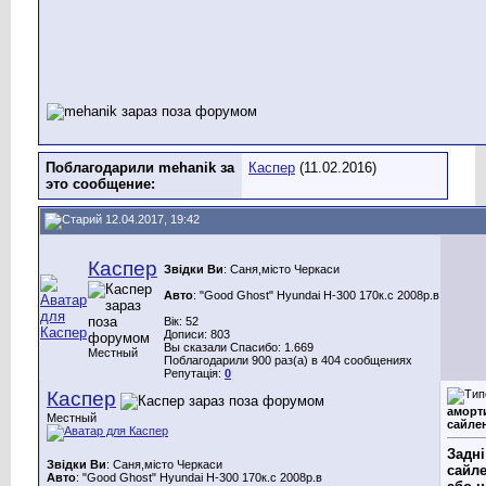
Поблагодарили mehanik за
Каспер
(11.02.2016)
это сообщение:
12.04.2017, 19:42
Каспер
Звідки Ви
: Саня,місто Черкаси
Авто
: "Good Ghost" Hyundai H-300 170к.с 2008р.в
Вік: 52
Дописи: 803
Вы сказали Спасибо: 1.669
Местный
Поблагодарили 900 раз(а) в 404 сообщениях
Репутація:
0
Каспер
аморт
Местный
сайле
Задні
Звідки Ви
: Саня,місто Черкаси
сайле
Авто
: "Good Ghost" Hyundai H-300 170к.с 2008р.в