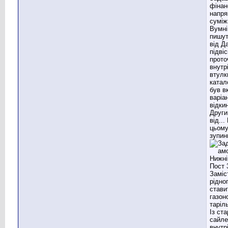
фінан
напря
суміж
Вумні
пишут
від Д
підвіс
прото
внутр
втулк
катал
був в
варіа
відки
Други
від..
цьому
зупин
Заміс
рідно
стави
газон
таріл
Із ста
сайле
внутр