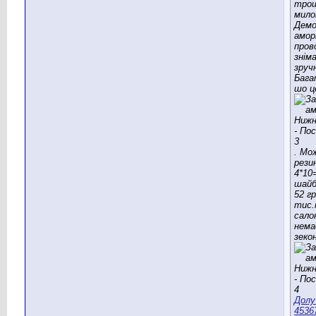
трош
мило
Дем
амор
пров
знім
зруч
Бага
шо ц
. Мо
рези
4*10
шайб
52 гр
тис.
сало
нема
зеко
Долу
4536