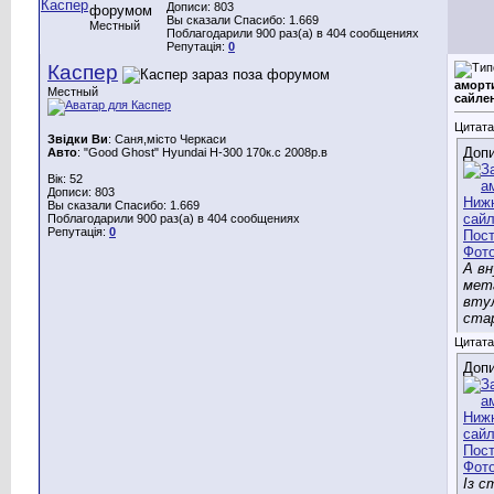
Дописи: 803
Вы сказали Спасибо: 1.669
Местный
Поблагодарили 900 раз(а) в 404 сообщениях
Репутація:
0
Каспер
аморт
Местный
сайле
Цитата
Звідки Ви
: Саня,місто Черкаси
Допи
Авто
: "Good Ghost" Hyundai H-300 170к.с 2008р.в
Вік: 52
Дописи: 803
Вы сказали Спасибо: 1.669
Поблагодарили 900 раз(а) в 404 сообщениях
Репутація:
0
А в
мет
вту
ста
Цитата
Допи
Із с