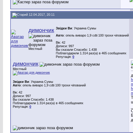
12.04.2017, 20:11
Звідки Ви
: Украина Сумы
димончик
Авто
: опель виваро 1,9 cdti 100 трохи чіпований
Вік: 42
Дописи: 997
Местный
Вы сказали Спасибо: 1.438
Поблагодарили 1.314 раз(а) в 465 сообщениях
Репутація:
0
димончик
с
Местный
д
h
Звідки Ви
: Украина Сумы
m
Авто
: опель виваро 1,9 cdti 100 трохи чіпований
h
Вік: 42
m
Дописи: 997
Т
Вы сказали Спасибо: 1.438
Поблагодарили 1.314 раз(а) в 465 сообщениях
_
Репутація:
0
С
Б
д