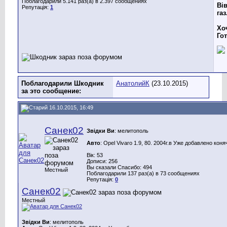
Поблагодарили 5.141 раз(а) в 2.397 сообщениях
Вів
Репутація:
1
газ
Хо
Го
Поблагодарили Шкодник
АнатолийК
(23.10.2015)
за это сообщение:
16.10.2015, 16:49
Санек02
Звідки Ви
: мелитополь
Авто
: Opel Vivaro 1.9, 80. 2004г.в Уже добавлено коня
Вік: 53
Дописи: 256
Вы сказали Спасибо: 494
Местный
Поблагодарили 137 раз(а) в 73 сообщениях
Репутація:
0
Санек02
Местный
Звідки Ви
: мелитополь