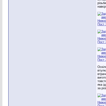
різьб
навєр
Оскіл
втулк
втрач
вигот
товст
яка і
за ро