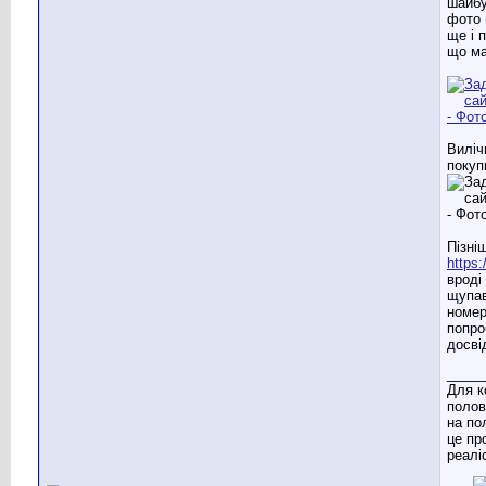
шайбу
фото 
ще і 
що м
Виліч
покуп
Пізні
https:
вроді
щупав
номер
попро
досві
_____
Для к
полов
на по
це пр
реаліс