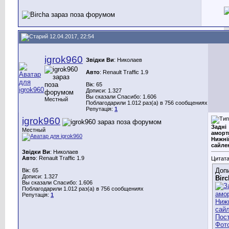
12.04.2017, 22:54
igrok960
Звідки Ви
: Николаев
Авто
: Renault Traffic 1.9
Вік: 65
Дописи: 1.327
Вы сказали Спасибо: 1.606
Местный
Поблагодарили 1.012 раз(а) в 756 сообщениях
Репутація:
1
igrok960
Задні
Местный
аморт
Нижні
сайле
Звідки Ви
: Николаев
Авто
: Renault Traffic 1.9
Цитата
Допи
Вік: 65
Дописи: 1.327
Birc
Вы сказали Спасибо: 1.606
Поблагодарили 1.012 раз(а) в 756 сообщениях
Репутація:
1