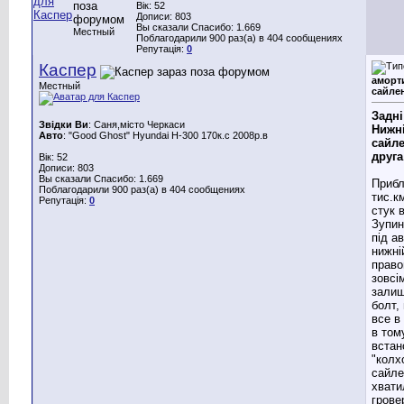
Вік: 52
Дописи: 803
Вы сказали Спасибо: 1.669
Местный
Поблагодарили 900 раз(а) в 404 сообщениях
Репутація:
0
Каспер
аморт
Местный
сайле
Задні
Звідки Ви
: Саня,місто Черкаси
Нижн
Авто
: "Good Ghost" Hyundai H-300 170к.с 2008р.в
сайл
друга
Вік: 52
Дописи: 803
Вы сказали Спасибо: 1.669
Прибл
Поблагодарили 900 раз(а) в 404 сообщениях
тис.к
Репутація:
0
стук в
Зупин
під а
нижні
право
зовсім
залиш
болт,
все в
в том
встан
"колх
сайле
хвати
грове