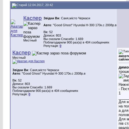
12.04.2017, 20:42
Каспер
Звідки Ви
: Саня,місто Черкаси
Авто
: "Good Ghost" Hyundai H-300 170к.с 2008р.в
Вік: 52
Дописи: 803
Вы сказали Спасибо: 1.669
Местный
Поблагодарили 900 раз(а) в 404 сообщениях
Репутація:
0
Каспер
аморт
Местный
сайле
димо
Звідки Ви
: Саня,місто Черкаси
трошк
Авто
: "Good Ghost" Hyundai H-300 170к.с 2008р.в
Вік: 52
Дописи: 803
Вы сказали Спасибо: 1.669
Поблагодарили 900 раз(а) в 404 сообщениях
Репутація:
0
_____
Для к
на по
а для
полов
Для м
пів с
реаліс