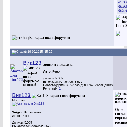
4536
4536
4537
16.10.2015, 15:22
Вик123
Звідки Ви
: Украина
Авто
: Рено
Дописи: 5.085
Вы сказали Спасибо: 3.579
Местный
Поблагодарили 3.952 раз(а) в 1.946 сообщениях
Репутація:
2
Вик123
аморти
Местный
сайлен
От кол
Звідки Ви
: Украина
накриют
Авто
: Рено
виріши
наспра
Дописи: 5.085
Вы сказали Спасибо: 3.579
______