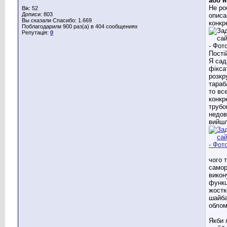
або н
Не ро
Вік: 52
Дописи: 803
описа
Вы сказали Спасибо: 1.669
конкр
Поблагодарили 900 раз(а) в 404 сообщениях
Репутація:
0
Пості
Я сад
фікса
розкр
тараб
то вс
конкр
трубо
недов
вийш
чого 
самор
викон
функц
жостк
шайба
облом
Якби 