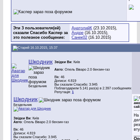
Эти 3 пользователя(ей)
АнатолийК
(23.10.2015),
сказали Спасибо Каспер за
Андре
(16.10.2015),
это полезное сообщение:
Санек02
(16.10.2015)
16.10.2015, 15:37
Шкодник
Звідки Ви
: Київ
Авто
: Опель Віваро 2.0 бензин-газ
Вік: 46
Дописи: 4.819
Вы сказали Спасибо: 3.945
Бездельник
Поблагодарили 5.141 раз(а) в 2.397 сообщениях
Репутація:
1
Шкодник
амо
Бездельник
сай
На 
Звідки Ви
: Київ
дел
Авто
: Опель Віваро 2.0 бензин-газ
ре
вту
Вік: 46
Дописи: 4.819
__
Вы сказали Спасибо: 3.945
Оп