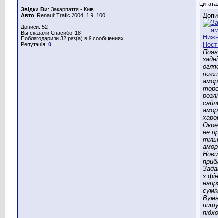
Цитата:
Звідки Ви
: Закарпаття - Київ
Допи
Авто
: Renault Trafic 2004, 1.9, 100
Дописи: 52
Вы сказали Спасибо: 18
Поблагодарили 32 раз(а) в 9 сообщениях
Репутація:
0
Появ
задні
огля
нижн
амор
торо
розл
сайл
амор
харо
Окре
не п
тіль
амор
Нови
приб
Зада
з фі
напр
сумі
Вумн
пиш
підхо