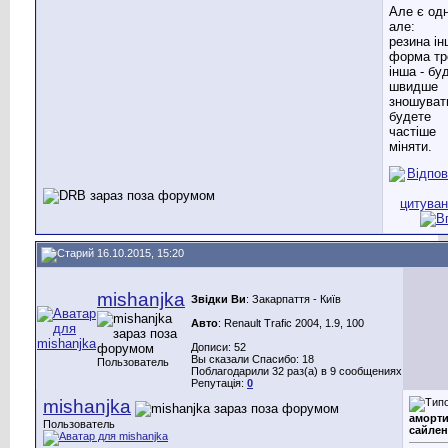
Але є од
але:
резина ін
форма тр
інша - бу
швидше
зношуват
будете
частіше
міняти.
16.10.2015, 15:20
mishanjka
Звідки Ви
: Закарпаття - Київ
Авто
: Renault Trafic 2004, 1.9, 100
Дописи: 52
Вы сказали Спасибо: 18
Пользователь
Поблагодарили 32 раз(а) в 9 сообщениях
Репутація:
0
mishanjka
аморти
Пользователь
сайлен