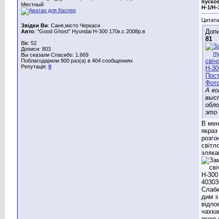
пусков
Местный
Н-1/Н-
Цитата
Звідки Ви
: Саня,місто Черкаси
Допи
Авто
: "Good Ghost" Hyundai H-300 170к.с 2008р.в
81
Вік: 52
Дописи: 803
Вы сказали Спасибо: 1.669
Поблагодарили 900 раз(а) в 404 сообщениях
Репутація:
0
А ко
выс
обл
это
В мен
якраз
розгон
світл
зляка
Слабк
дим з
відпо
чахка
якою 