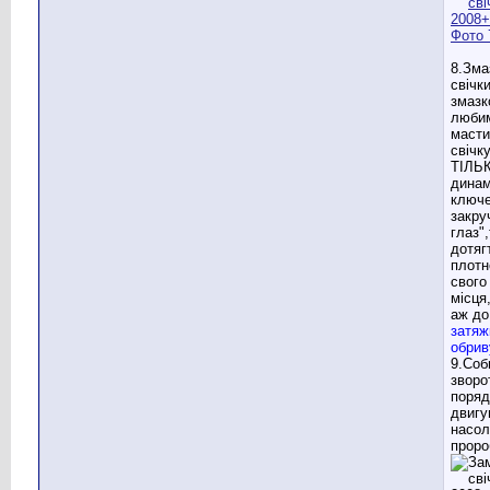
8.Зма
свічк
змазк
люби
масти
свічк
ТІЛЬК
дина
ключ
закру
глаз"
дотягт
плотн
свого
місця
аж до
затяж
обрив
9.Соб
зворо
поряд
двигу
насо
проро