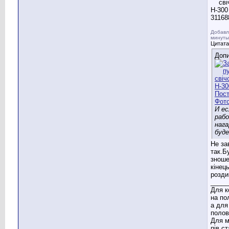
Добавл
минуты
Цитата
Допи
И ес
рабо
нага
буд
Не за
так.Б
зноше
кінець
розди
_____
Для к
на по
а для
полов
Для м
пів с