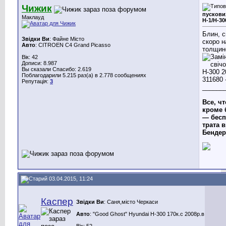
Чижик
пускови
Маклауд
Н-1/Н-30
Блин, с
Звідки Ви
: Файне Місто
скоро н
Авто
: CITROEN C4 Grand Picasso
толщино
Вік: 42
Дописи: 8.987
Вы сказали Спасибо: 2.619
Поблагодарили 5.215 раз(а) в 2.778 сообщениях
Репутація:
3
______
Все, чт
кроме 
— бесп
трата в
Бендер
03.04.2015, 11:24
Каспер
Звідки Ви
: Саня,місто Черкаси
Авто
: "Good Ghost" Hyundai H-300 170к.с 2008р.в
Вік: 52