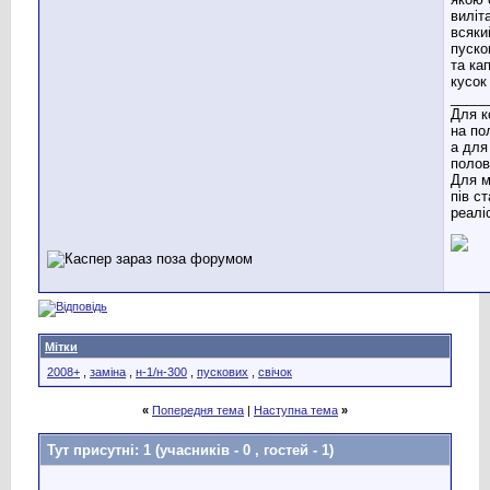
виліта
всяки
пуско
та ка
кусок
_____
Для к
на по
а для
полов
Для м
пів с
реаліс
Мітки
2008+
,
заміна
,
н-1/н-300
,
пускових
,
свічок
«
Попередня тема
|
Наступна тема
»
Тут присутні: 1
(учасників - 0 , гостей - 1)