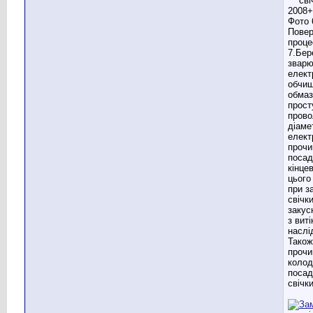
Повер
проце
7.Бер
звар
елект
обчищ
обмаз
прост
прово
діаме
елект
проч
посад
кінце
цього
при з
свічк
закус
з вит
наслі
Також
проч
колод
посад
свічк