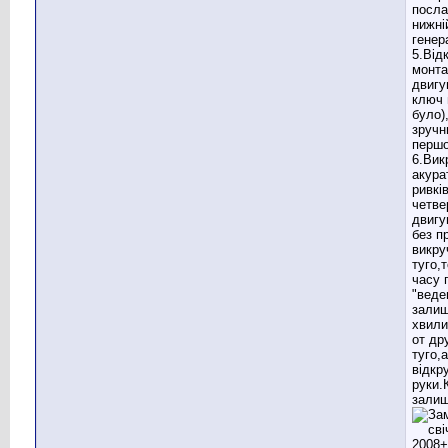
посл
нижні
генер
5.Від
монта
двигу
ключ 
було)
зручн
першо
6.Вик
акура
ривкі
четве
двигу
без п
викру
туго,
часу 
"веде
залиш
хвили
от др
туго,
відкр
руки.
залиш