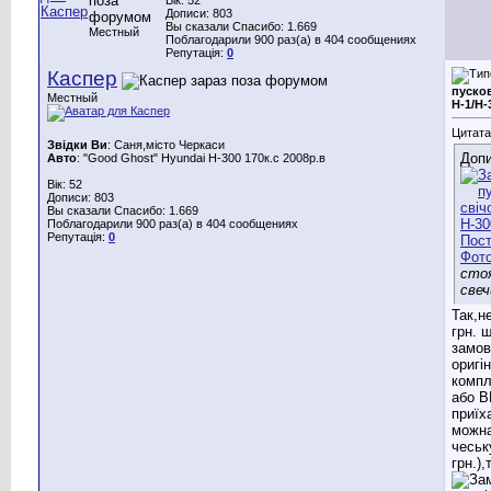
Дописи: 803
Вы сказали Спасибо: 1.669
Местный
Поблагодарили 900 раз(а) в 404 сообщениях
Репутація:
0
Каспер
пусков
Местный
Н-1/Н-
Цитата
Звідки Ви
: Саня,місто Черкаси
Допи
Авто
: "Good Ghost" Hyundai H-300 170к.с 2008р.в
Вік: 52
Дописи: 803
Вы сказали Спасибо: 1.669
Поблагодарили 900 раз(а) в 404 сообщениях
Репутація:
0
сто
свеч
Так,н
грн. 
замов
оригін
комп
або B
приїх
можна
чеськ
грн.)