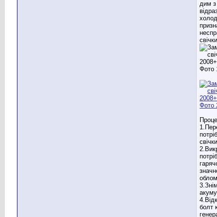
дим з
відра
холод
призн
неспр
свічки
Проце
1.Пер
потрі
свічк
2.Вик
потрі
гаряч
значн
облом
3.Знім
акуму
4.Від
болт 
генер