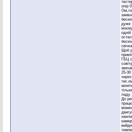
тесте
опір 
Ом,то
замкн
бескі
дуже 
моєму
одній
остал
бескін
свічка
Щоб у
прикі
ГБЦ с
совіт
звича
25-30
через
тис.к
міняти
тільк
ладу.
До ре
працю
момен
двигу
хвили
камер
вийде
темпе