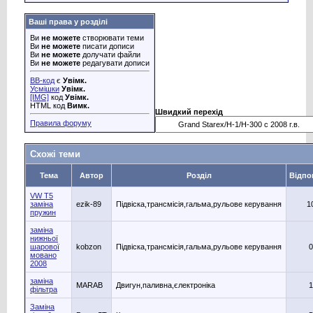
Ваші права у розділі
Ви
не можете
створювати теми
Ви
не можете
писати дописи
Ви
не можете
долучати файли
Ви
не можете
редагувати дописи
BB-код
є
Увімк.
Усмішки
Увімк.
[IMG]
код
Увімк.
HTML код
Вимк.
Швидкий перехід
Правила форуму
Схожі теми
Тема
Автор
Розділ
Відпо
VW T5
заміна
ezik-89
Підвіска,трансмісія,гальма,рульове керування
1
пружин
заміна
нижньої
шарової
kobzon
Підвіска,трансмісія,гальма,рульове керування
0
мовано
2008
заміна
MARAB
Двигун,паливна,єлектроніка
1
фільтра
Заміна