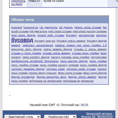
гідроборта
Рома ЛТ
Кузов та салон
5
на двері
Облако тегов
busovod
busovod.ua
cdi двигатель
cdi дизель
citroen nemo отзывы
fiat
scudo отзывы
hdi двигатель
opel vivaro отзывы
opel vivaro расход топлива
opel vivaro форум
renault trafic отзывы
Бусовод
автоаптечка
авториа
бусовод
бусовод ком юа
бусовод опель виваро
бусовод форум
виваро
забилась канализация
замена ремня грм рено трафик 1.9
мерседес вито форум
опель виваро форум
отзывы о опель виваро
отзывы о рено трафик
отзывы опель виваро
отзывы рено трафик
пежо
експерт
пежо експерт форум
расход топлива рено трафик
регулировка
карбюратора китайской бензопилы
рено мастер форум
рено трафик
рено трафик отзывы
рено трафик расход топлива
рено трафик форум
ситроен джампер форум
ситроен немо
ситроен немо отзывы
тюнинг
рено трафик
тюнинг форд транзит
фиат скудо отзывы
фиат скудо форум
форум бусоводов
форум мерседес вито
форум опель виваро
форум
рено трафик
чебурашка на украинском
чебурашка по украински
Часовий пояс GMT +2. Поточний час:
08:28
.
Зворотній зв'язок
-
Форум АК "BUSOVOD"