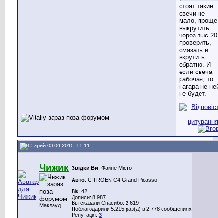
стоят такие
свечи не
мало, проще
выкрутить
через тыс 20
проверить,
смазать и
вкрутить
обратно. И
если свеча
рабочая, то
нагара не не
не будет.
03.04.2015, 11:11
Чижик
Звідки Ви
: Файне Місто
Авто
: CITROEN C4 Grand Picasso
Вік: 42
Дописи: 8.987
Вы сказали Спасибо: 2.619
Маклауд
Поблагодарили 5.215 раз(а) в 2.778 сообщениях
Репутація:
3