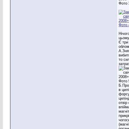
Нічог
цьому
Є три
облом
А.Зня
вибит
то си
затра
Б.Про
в цил
форсу
цилін
отвір
впійм
магні
прикр
чогос
(магн
поган