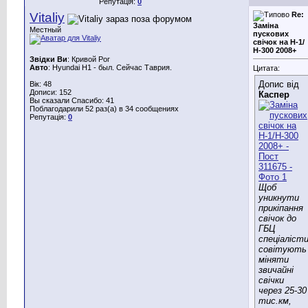
Репутація:
0
Vitaliy
Re:
Заміна
Местный
пускових
свічок на Н-1/
Н-300 2008+
Звідки Ви
: Кривой Рог
Авто
: Hyundai H1 - был. Сейчас Таврия.
Цитата:
Допис від
Вік: 48
Дописи: 152
Каспер
Вы сказали Спасибо: 41
Поблагодарили 52 раз(а) в 34 сообщениях
Репутація:
0
Щоб
уникнути
прикіпання
свічок до
ГБЦ
спеціаліст
совітують
міняти
звичайні
свічки
через 25-30
тис.км,