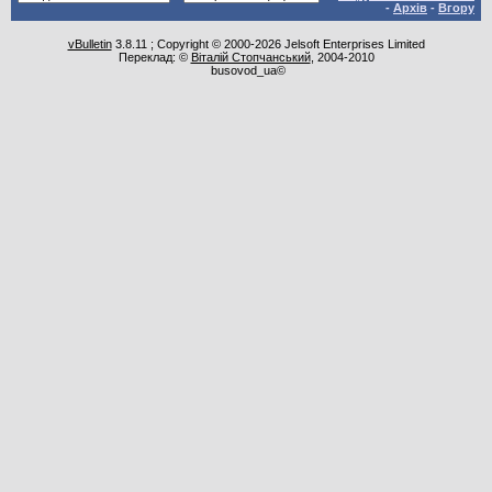
-
Архів
-
Вгору
vBulletin
3.8.11 ; Copyright © 2000-2026 Jelsoft Enterprises Limited
Переклад: ©
Віталій Стопчанський
, 2004-2010
busovod_ua©