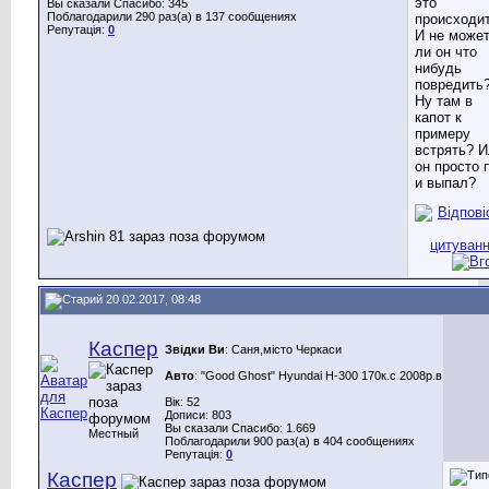
это
Вы сказали Спасибо: 345
Поблагодарили 290 раз(а) в 137 сообщениях
происходи
Репутація:
0
И не може
ли он что
нибудь
повредить
Ну там в
капот к
примеру
встрять? 
он просто 
и выпал?
20.02.2017, 08:48
Каспер
Звідки Ви
: Саня,місто Черкаси
Авто
: "Good Ghost" Hyundai H-300 170к.с 2008р.в
Вік: 52
Дописи: 803
Вы сказали Спасибо: 1.669
Местный
Поблагодарили 900 раз(а) в 404 сообщениях
Репутація:
0
Каспер