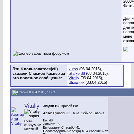
_____
Для к
полов
для к
полов
мене 
стака
Эти 4 пользователя(ей)
kurss
(06.04.2015),
сказали Спасибо Каспер за
Stalker88
(03.04.2015),
это полезное сообщение:
Vitaliy
(03.04.2015),
Шкодник
(03.04.2015)
03.04.2015, 11:03
Vitaliy
Звідки Ви
: Кривой Рог
Авто
: Hyundai H1 - был. Сейчас Таврия.
Вік: 48
Дописи: 152
Вы сказали Спасибо: 41
Местный
Поблагодарили 52 раз(а) в 34 сообщениях