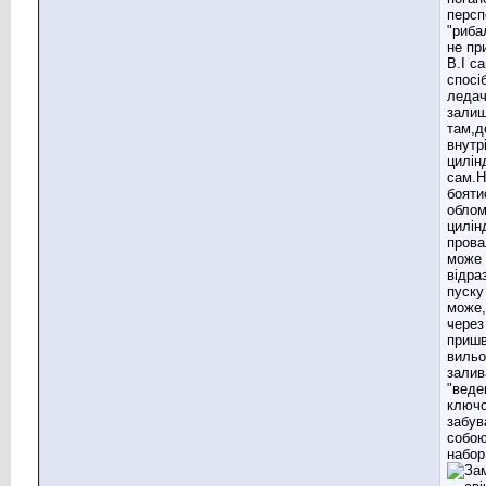
персп
"риба
не пр
В.І с
спосі
ледач
залиш
там,д
внутр
цилін
сам.Н
бояти
облом
цилін
прова
може 
відра
пуску
може,
через
пришв
вильо
залив
"веде
ключо
забув
собою
набор