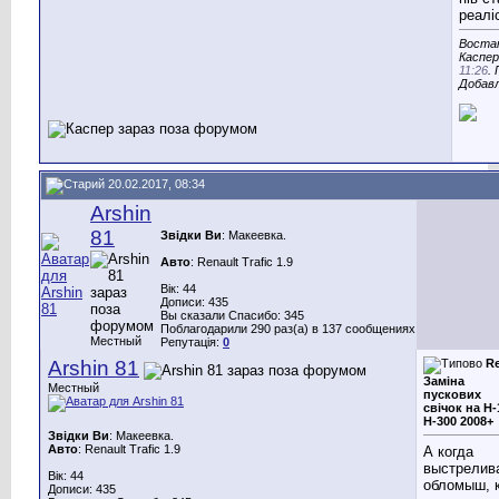
реаліс
Востан
Каспер
11:26
.
Добав
20.02.2017, 08:34
Arshin
81
Звідки Ви
: Макеевка.
Авто
: Renault Trafic 1.9
Вік: 44
Дописи: 435
Вы сказали Спасибо: 345
Поблагодарили 290 раз(а) в 137 сообщениях
Местный
Репутація:
0
Arshin 81
Re
Заміна
Местный
пускових
свічок на Н-
Н-300 2008+
Звідки Ви
: Макеевка.
Авто
: Renault Trafic 1.9
А когда
выстрелив
Вік: 44
обломыш, 
Дописи: 435