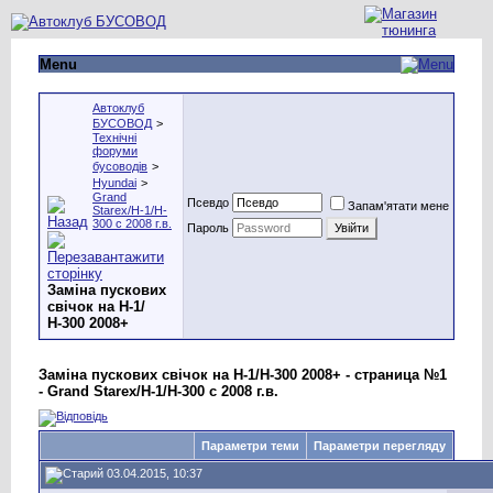
Menu
Автоклуб
БУСОВОД
>
Технічні
форуми
бусоводів
>
Hyundai
>
Grand
Псевдо
Запам'ятати мене
Starex/H-1/H-
300 с 2008 г.в.
Пароль
Заміна пускових
свічок на Н-1/
Н-300 2008+
Заміна пускових свічок на Н-1/Н-300 2008+ - страница №1
- Grand Starex/H-1/H-300 с 2008 г.в.
Параметри теми
Параметри перегляду
03.04.2015, 10:37