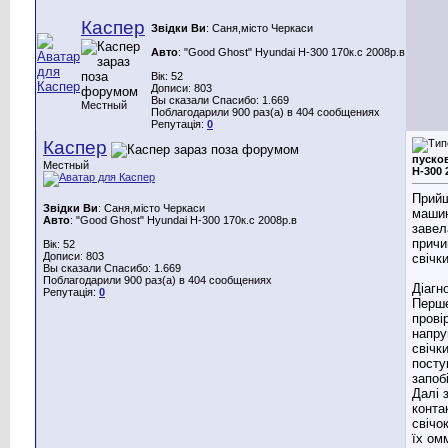
Каспер
Звідки Ви
: Саня,місто Черкаси
Авто
: "Good Ghost" Hyundai H-300 170к.с 2008р.в
Вік: 52
Дописи: 803
Вы сказали Спасибо: 1.669
Местный
Поблагодарили 900 раз(а) в 404 сообщениях
Репутація:
0
Каспер
пусков
Местный
Н-300 
Прийш
Звідки Ви
: Саня,місто Черкаси
машин
Авто
: "Good Ghost" Hyundai H-300 170к.с 2008р.в
завел
причи
Вік: 52
Дописи: 803
свічки
Вы сказали Спасибо: 1.669
Поблагодарили 900 раз(а) в 404 сообщениях
Діагн
Репутація:
0
Перш
прові
напру
свічк
посту
запоб
Далі 
конта
свічо
їх ом