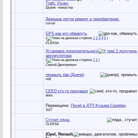
Trafic Vivaro
Шурик -ломастер
Дверные петли ремонт и приобретение.
corsar
GPS-как его обмануть
(
1
2
3
4
5
)
OLEKSA
Установка дополнительного
аккумулятора
(
1
2
)
Сергей Дмитриевич
промыть бак (Днепр)
vbif
CEED кто-то продавал
abez
Переміщено:
Погиб в ДТП Кузьма Скрябин
SI27
Стучит ляда.
OLEKSA
(Opel, Renault,