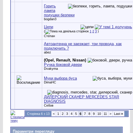
Горить
лампа
подушки безпеки
bogdan3
Цепи
(
1
2
3
)
Степан
Автоантенна не заезжает, три провода, как
подключить ?
abez
(Opel, Renault, Nissan)
Ручка боковой двери
Dvakyma
Муки выбора буса
DimaHC
ДИЛЕРСКИЙ СКАНЕР MERCEDES STAR
DIAGNOSIS
Себов
Сторінка 6 з 13
<
1
2
3
4
5
6
7
8
9
10
11
>
Last
»
Параметри перегляду