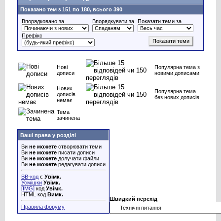
Показано тем з 151 по 180, всього 390
Впорядковано за
Впорядкувати за
Показати теми за
Префікс
Нові
Популярна тема з
дописи
новими дописами
Нових
Популярна тема
дописів
без нових дописів
немає
Тема
зачинена
Ваші права у розділі
Ви
не можете
створювати теми
Ви
не можете
писати дописи
Ви
не можете
долучати файли
Ви
не можете
редагувати дописи
BB-код
є
Увімк.
Усмішки
Увімк.
[IMG]
код
Увімк.
HTML код
Вимк.
Швидкий перехід
Правила форуму