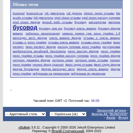
Облако тегов
busovod
busovod.ua
cdi двигатель
cdi дизель
citroen nemo отзывы
fiat
scudo отзывы
hdi двигатель
opel vivaro отзывы
opel vivaro расход топлива
opel vivaro форум
renault trafic отзывы
Бусовод
автоаптечка
авториа
бусовод
бусовод ком юа
бусовод опель виваро
бусовод форум
виваро
забилась канализация
замена ремня грм рено трафик 1.9
мерседес вито форум
опель виваро форум
отзывы о опель виваро
отзывы о рено трафик
отзывы опель виваро
отзывы рено трафик
пежо
експерт
пежо експерт форум
расход топлива рено трафик
регулировка
карбюратора китайской бензопилы
рено мастер форум
рено трафик
рено трафик отзывы
рено трафик расход топлива
рено трафик форум
ситроен джампер форум
ситроен немо
ситроен немо отзывы
тюнинг
рено трафик
тюнинг форд транзит
фиат скудо отзывы
фиат скудо форум
форум бусоводов
форум мерседес вито
форум опель виваро
форум
рено трафик
чебурашка на украинском
чебурашка по украински
Часовий пояс GMT +2. Поточний час:
06:09
.
Зворотній зв'язок
-
Форум АК "BUSOVOD"
-
Архів
-
Вгору
vBulletin
3.8.11 ; Copyright © 2000-2026 Jelsoft Enterprises Limited
Переклад: ©
Віталій Стопчанський
, 2004-2010