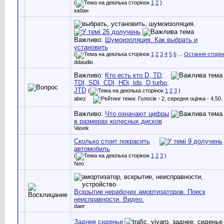
(
1
2
)
кабан
Важливо:
Шумоизоляция. Как выбрать и
установить
(
1
2
3
4
5
6
...
Остання сторін
ddaudio
Важливо:
Кто есть кто D, TD,
TDI, SDI, CDI, HDi, tds, D turbo,
JTD
(
1
2
3
)
abez
Важливо:
Что означают цифры
в размерах колесных дисков
Vasek
Сколько стоит покрасить
автомобиль
(
1
2
3
)
Neo
Вскрытие нерабочих амортизаторов. Поиск
неисправности. Видео.
daer
Заднее сиденье