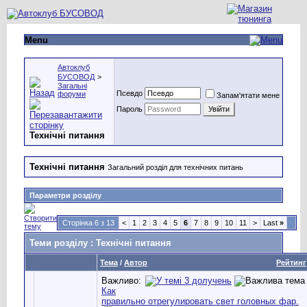
Menu
Автоклуб
БУСОВОД
>
Загальні
Псевдо
форуми
Запам'ятати мене
Пароль
Технічні питання
Технічні питання
Загальний розділ для технічних питань
Параметри розділу
Сторінка 6 з 13
<
1
2
3
4
5
6
7
8
9
10
11
>
Last
»
Теми розділу
: Технічні питання
Тема
/
Автор
Рейтинг
Важливо:
Как
правильно отрегулировать свет головных фар.