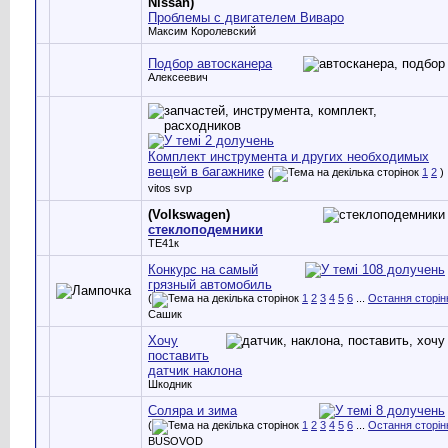
Nissan)
Проблемы с двигателем Виваро
Максим Королевский
Подбор автосканера
Алексеевич
Комплект инструмента и других необходимых
вещей в багажнике
(
1
2
)
vitos svp
(Volkswagen)
стеклоподемники
ТЕ41к
Конкурс на самый
грязный автомобиль
(
1
2
3
4
5
6
...
Остання сторін
Сашик
Хочу
поставить
датчик наклона
Шкодник
Соляра и зима
(
1
2
3
4
5
6
...
Остання сторін
BUSOVOD