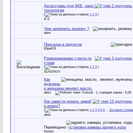
Аксессуары для АКБ, нано-
технологии
(
1
2
3
)
R.S
Чем зачернить резинку ?
abez
Присадки в редуктор
Юрий78
Размораживаем стекла по
утрам
(
1
2
3
)
SUVOROV
Как
мужчины
и женщины меняют масло.
abez
Как завести дизель зимой
в мороз?
(
1
2
3
4
5
6
...
Остання сторін
abez
Переміщено:
установка камеры заднего хода
Horton