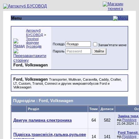
Menu
Автоклуб
БУСОВОД
>
Технічні
форуми
Псевдо
Запам'ятати мене
бусоводів
Пароль
Ford, Volkswagen
Ford, Volkswagen
Transporter, Multivan, Caravella, Caddy, Crafter,
LT, Custom, Transit, Connect и других микроавтобусов Ford и
Volkswagen
Підрозділи
: Ford, Volkswagen
Розділ
Теми
Дописи
Ос
Заміна тнвд 
Двигун паливна єлектроника
64
582
від
Postdove
21.04.2024
11
Ford Transit
Підвіска,трансмісія,гальма,рульове
14
141
від
Postdove