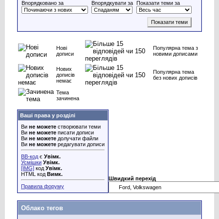
Впорядковано за
Впорядкувати за
Показати теми за
Нові
Популярна тема з
дописи
новими дописами
Нових
Популярна тема
дописів
без нових дописів
немає
Тема
зачинена
Ваші права у розділі
Ви
не можете
створювати теми
Ви
не можете
писати дописи
Ви
не можете
долучати файли
Ви
не можете
редагувати дописи
BB-код
є
Увімк.
Усмішки
Увімк.
[IMG]
код
Увімк.
HTML код
Вимк.
Швидкий перехід
Правила форуму
Облако тегов