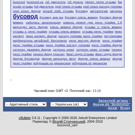
busovod
busovod.ua
cdi двигатель
cdi дизель
citroen nemo отзывы
fiat
scudo отзывы
hdi двигатель
opel vivaro отзывы
opel vivaro расход топлива
opel vivaro форум
renault trafic отзывы
Бусовод
автоаптечка
авториа
бусовод
бусовод ком юа
бусовод опель виваро
бусовод форум
виваро
забилась канализация
замена ремня грм рено трафик 1.9
мерседес вито форум
опель виваро форум
отзывы о опель виваро
отзывы о рено трафик
отзывы опель виваро
отзывы рено трафик
пежо
експерт
пежо експерт форум
расход топлива рено трафик
регулировка
карбюратора китайской бензопилы
рено мастер форум
рено трафик
рено трафик отзывы
рено трафик расход топлива
рено трафик форум
ситроен джампер форум
ситроен немо
ситроен немо отзывы
тюнинг
рено трафик
тюнинг форд транзит
фиат скудо отзывы
фиат скудо форум
форум бусоводов
форум мерседес вито
форум опель виваро
форум
рено трафик
чебурашка на украинском
чебурашка по украински
Часовий пояс GMT +2. Поточний час:
13:18
.
Зворотній зв'язок
-
Форум АК "BUSOVOD"
-
Архів
-
Вгору
vBulletin
3.8.11 ; Copyright © 2000-2026 Jelsoft Enterprises Limited
Переклад: ©
Віталій Стопчанський
, 2004-2010
busovod_ua©