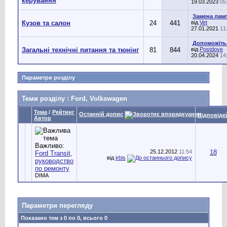
керування
19.03.2023
05
Замена ламп
Кузов та салон
24
441
від
Vet
27.01.2021
11
Допоможіть 
Загальні технічні питання та тюнінг
81
844
від
Postdove
20.04.2024
14
Параметри розділу
Теми розділу
: Ford, Volkswagen
Тема
/
Рейтинг
Останній допис
Відповіде
Автор
Важливо:
25.12.2012
11:54
18
Ford Transit,
від
irbis
руководство
по ремонту
DIMA
Параметри перегляду
Показано тем з 0 по 0, всього 0