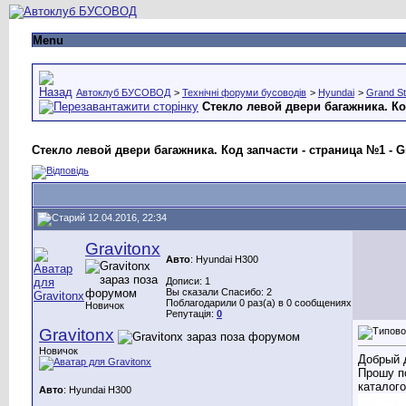
Menu
Автоклуб БУСОВОД
>
Технічні форуми бусоводів
>
Hyundai
>
Grand St
Стекло левой двери багажника. Ко
Стекло левой двери багажника. Код запчасти - страница №1 - Gra
12.04.2016, 22:34
Gravitonx
Авто
: Hyundai H300
Дописи: 1
Вы сказали Спасибо: 2
Поблагодарили 0 раз(а) в 0 сообщениях
Новичок
Репутація:
0
Gravitonx
Новичок
Добрый 
Прошу п
каталого
Авто
: Hyundai H300