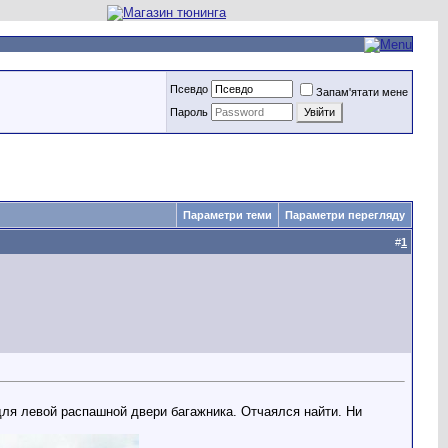
Псевдо
Запам'ятати мене
Пароль
Параметри теми
Параметри перегляду
#
1
для левой распашной двери багажника. Отчаялся найти. Ни