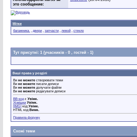
это сообщение:
Мітки
багажника.
,
двери
,
запчасти
,
левой
,
стекло
Тут присутні: 1
(учасників - 0 , гостей - 1)
Ваші права у розділі
Ви
не можете
створювати теми
Ви
не можете
писати дописи
Ви
не можете
долучати файли
Ви
не можете
редагувати дописи
BB-код
є
Увімк.
Усмішки
Увімк.
[IMG]
код
Увімк.
HTML код
Вимк.
Правила форуму
Схожі теми