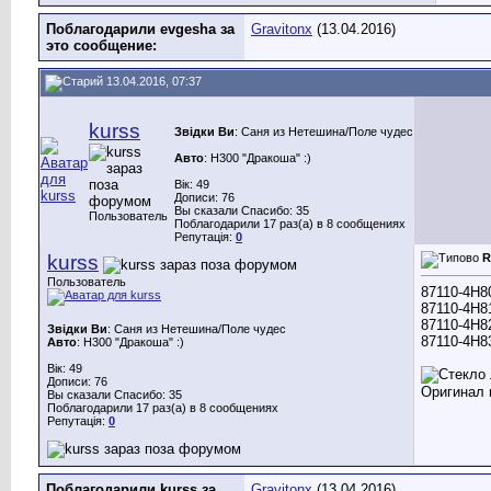
Поблагодарили evgesha за
Gravitonx
(13.04.2016)
это сообщение:
13.04.2016, 07:37
kurss
Звідки Ви
: Саня из Нетешина/Поле чудес
Авто
: H300 "Дракоша" :)
Вік: 49
Дописи: 76
Вы сказали Спасибо: 35
Пользователь
Поблагодарили 17 раз(а) в 8 сообщениях
Репутація:
0
kurss
R
Пользователь
87110-4H8
87110-4H8
87110-4H8
Звідки Ви
: Саня из Нетешина/Поле чудес
87110-4H8
Авто
: H300 "Дракоша" :)
Вік: 49
Дописи: 76
Оригинал 
Вы сказали Спасибо: 35
Поблагодарили 17 раз(а) в 8 сообщениях
Репутація:
0
Поблагодарили kurss за
Gravitonx
(13.04.2016)