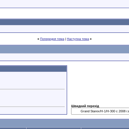
«
Попередня тема
|
Наступна тема
»
Швидкий перехід