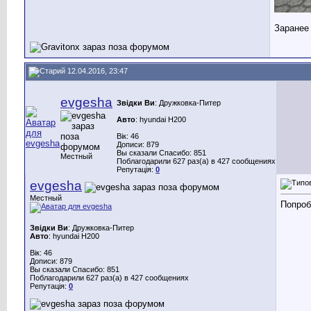
Заранее
12.04.2016, 23:47
evgesha
Звідки Ви
: Дружковка-Питер
Авто
: hyundai H200
Вік: 46
Дописи: 879
Вы сказали Спасибо: 851
Местный
Поблагодарили 627 раз(а) в 427 сообщениях
Репутація:
0
evgesha
Местный
Попроб
Звідки Ви
: Дружковка-Питер
Авто
: hyundai H200
Вік: 46
Дописи: 879
Вы сказали Спасибо: 851
Поблагодарили 627 раз(а) в 427 сообщениях
Репутація:
0