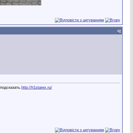
#
2
подсказать.
http://h1starex.ru/