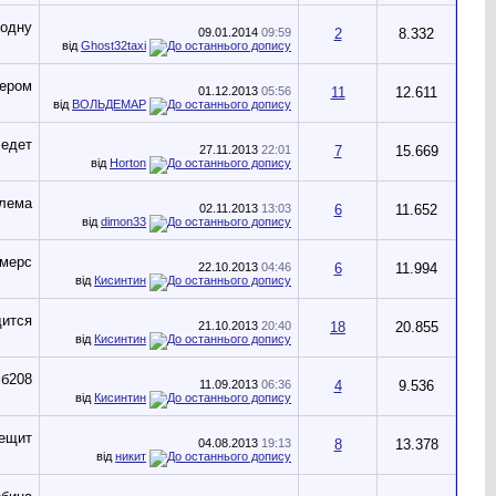
09.01.2014
09:59
2
8.332
від
Ghost32taxi
01.12.2013
05:56
11
12.611
від
ВОЛЬДЕМАР
27.11.2013
22:01
7
15.669
від
Horton
02.11.2013
13:03
6
11.652
від
dimon33
22.10.2013
04:46
6
11.994
від
Кисинтин
21.10.2013
20:40
18
20.855
від
Кисинтин
11.09.2013
06:36
4
9.536
від
Кисинтин
04.08.2013
19:13
8
13.378
від
никит