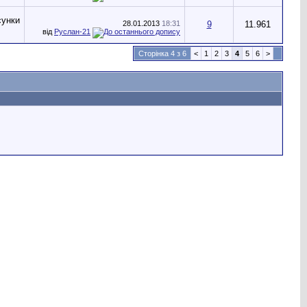
28.01.2013
18:31
9
11.961
від
Руслан-21
Сторінка 4 з 6
<
1
2
3
4
5
6
>