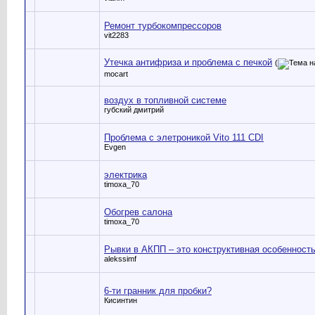
Ремонт турбокомпрессоров
vit2283
Утечка антифриза и проблема с печкой
(
mocart
воздух в топливной системе
губский дмитрий
Проблема с элетроникой Vito 111 CDI
Evgen
электрика
timoxa_70
Обогрев салона
timoxa_70
Рывки в АКПП – это конструктивная особенност
alekssimf
6-ти гранник для пробки?
Кисинтин