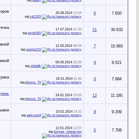
26.08.2014
13:34
0
7.650
від
vit2283
17.07.2014
21:33
21
30.632
від
igrok960
12.05.2014
08:34
7
15.965
від
pasha210
06.05.2014
20:36
4
9.521
від
skladik
26.01.2014
11:40
0
7.884
від
timoxa_70
24.01.2014
10:05
12
11.185
від
timoxa_70
23.01.2014
14:11
8
9.209
від
alekssimf
12.01.2014
12:57
5
7.708
від
Шурик -ломастер