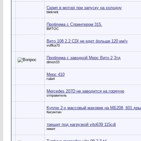
Скрип в моторі при запуску на холодну
blekneit
Проблема с Спринтером 315.
ВИТОС
Вито 108 2.2 CDI не едет больше 120 км/ч
voffka70
Проблема с заводкой Мерс Вито 2,3тд
dimon33
Мерс 410
rulia4
Mercedes 207D не заводится на горячую
отправитель
Куплю 2-х массовый маховик на МБ208, 601 дры
Кисинтин
трещит под нагрузкой vito639 115cdi
никит