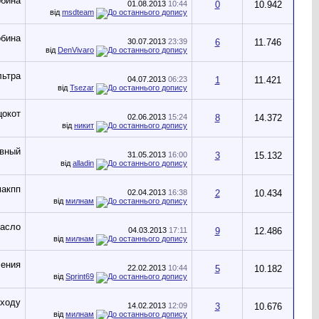
01.08.2013
10:44
0
10.942
від
msdteam
30.07.2013
23:39
6
11.746
від
DenVivaro
04.07.2013
06:23
1
11.421
від
Tsezar
02.06.2013
15:24
8
14.372
від
никит
31.05.2013
16:00
3
15.132
від
alladin
02.04.2013
16:38
2
10.434
від
милнам
04.03.2013
17:11
9
12.486
від
милнам
22.02.2013
10:44
5
10.182
від
Sprint69
14.02.2013
12:09
3
10.676
від
милнам