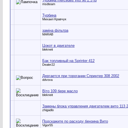
Турбина mercedes vito 98 2.3 td
msdteam
Турбина
Михаил Kравчук
заміна фільтра
MARAB
Цокот в двигателе
blekneit
Бак топливный на Sprinter 412
Dealer22
Дергается при торогании Спринтер 308 2002
ddvova
Віто 109 бере масло
blekneit
Замены блока управления двигателем вито 113 
zhigadlo
Подскажите по расходу бензина Вито
Vigor55