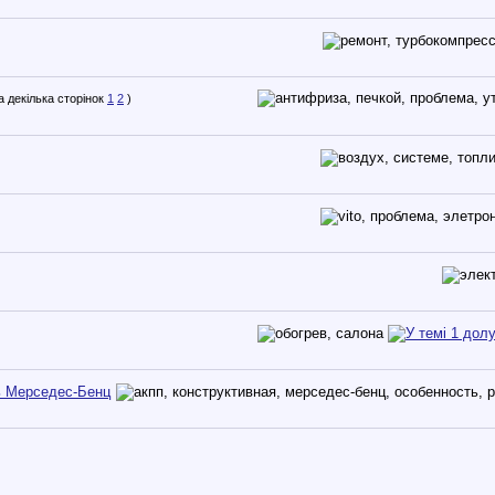
1
2
)
ь Мерседес-Бенц