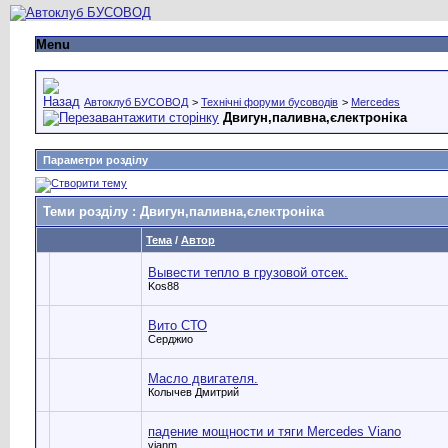
Menu
Автоклуб БУСОВОД
>
Технічні форуми бусоводів
>
Mercedes
Двигун,паливна,єлектроніка
Параметри розділу
Теми розділу
: Двигун,паливна,єлектроніка
Тема
/
Автор
Вывести тепло в грузовой отсек.
Kos88
Вито СТО
Серджио
Масло двигателя.
Колычев Дмитрий
падение мощности и тяги Mercedes Viano
vianm