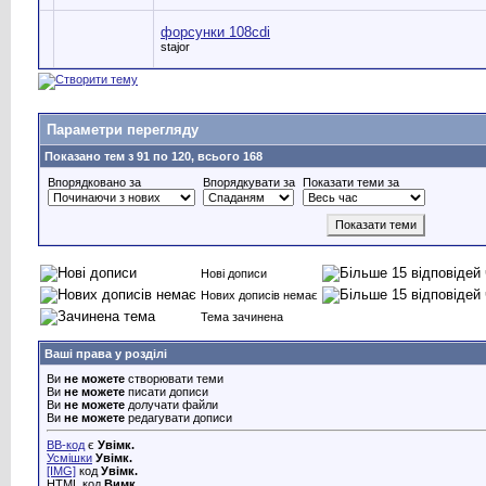
форсунки 108cdi
stajor
Параметри перегляду
Показано тем з 91 по 120, всього 168
Впорядковано за
Впорядкувати за
Показати теми за
Нові дописи
Нових дописів немає
Тема зачинена
Ваші права у розділі
Ви
не можете
створювати теми
Ви
не можете
писати дописи
Ви
не можете
долучати файли
Ви
не можете
редагувати дописи
BB-код
є
Увімк.
Усмішки
Увімк.
[IMG]
код
Увімк.
HTML код
Вимк.