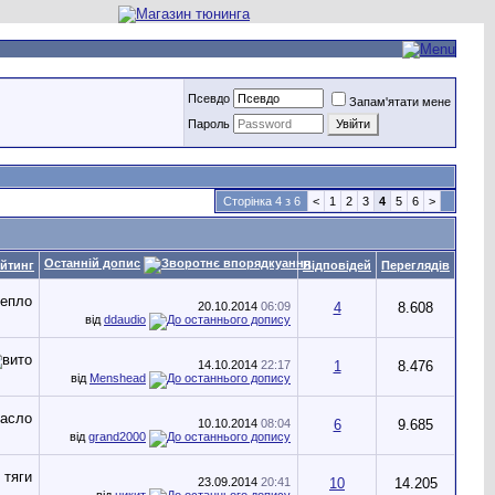
Псевдо
Запам'ятати мене
Пароль
Сторінка 4 з 6
<
1
2
3
4
5
6
>
Останній допис
йтинг
Відповідей
Переглядів
20.10.2014
06:09
4
8.608
від
ddaudio
14.10.2014
22:17
1
8.476
від
Menshead
10.10.2014
08:04
6
9.685
від
grand2000
23.09.2014
20:41
10
14.205
від
никит