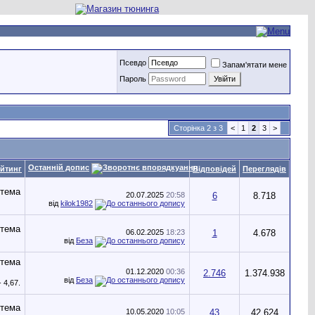
Псевдо
Запам'ятати мене
Пароль
Сторінка 2 з 3
<
1
2
3
>
Останній допис
йтинг
Відповідей
Переглядів
20.07.2025
20:58
6
8.718
від
kilok1982
06.02.2025
18:23
1
4.678
від
Беза
01.12.2020
00:36
2.746
1.374.938
від
Беза
10.05.2020
10:05
43
42.624