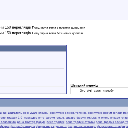
Популярна тема з новими дописами
Популярна тема без нових дописів
Швидкий перехід
вы
hdi двигатель
opel vivaro отзывы
opel vivaro расход топлива
opel vivaro форум
renault tra
рено трафик 1.9
мерседес вито форум
опель виваро форум
отзывы о опель виваро
отзы
й бензопилы
рено мастер форум
рено трафик
рено трафик отзывы
рено трафик расход т
 форум
форум бусоводов
форум мерседес вито
форум опель виваро
форум рено трафик
ч