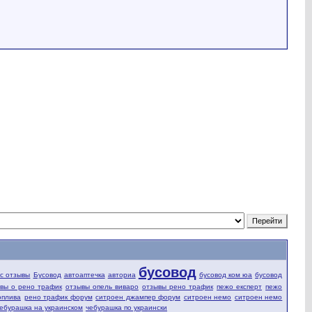
бусовод
fic отзывы
Бусовод
автоаптечка
авториа
бусовод ком юа
бусовод
вы о рено трафик
отзывы опель виваро
отзывы рено трафик
пежо експерт
пежо
оплива
рено трафик форум
ситроен джампер форум
ситроен немо
ситроен немо
ебурашка на украинском
чебурашка по украински