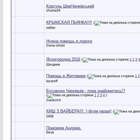
Корсунь ШевЧенківський
shuma34
КРЫМСКАЯ ПЬЯНКА!!!!
(
кабан
Нужна помощь в дороге
Gena-street
Ясногородка 2016
(
1
2
3
4
Шкодник
Помошь в Житомире
(
1
2
lazareff
Бусоводи Чернівців - пора знайомитись!?
(
1
2
3
4
)
Garievich
КИШ З ВАЙБЕРА!!! :) бігом назад!
(
DRB
Поможем Андрею.
Беза