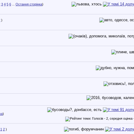
2
3
4
5
6
...
Остання сторінка
)
2
)
ка
)
1
2
)