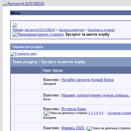
Menu
Автоклуб БУСОВОД
>
Загальні форуми
>
Балачки в курилці
Зустрічі та життя клубу
Параметри розділу
Теми розділу
: Зустрічі та життя клубу
Тема
/
Автор
Важливо:
На війні загинув Андрій Бірча
Шкодник
Важливо:
Нашему одноклубнику нужна помощь.
Беза
Важливо:
Встречи Киев.
(
1
2
3
4
5
6
...
Остання сторін
Шкодник
Важливо:
Маевка 2020.
(