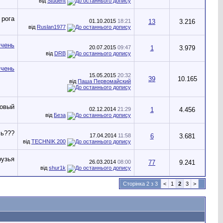
від
Student
01.10.2015
18:21
13
3.216
від
Ruslan1977
20.07.2015
09:47
1
3.979
від
DRB
15.05.2015
20:32
39
10.165
від
Паша Первомайский
02.12.2014
21:29
1
4.456
від
Беза
17.04.2014
11:58
6
3.681
від
TECHNIK 200
26.03.2014
08:00
77
9.241
від
shur1k
Сторінка 2 з 3
<
1
2
3
>