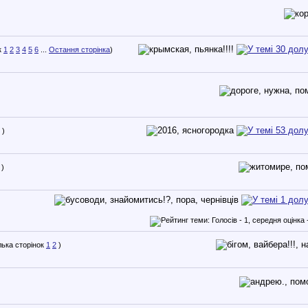
1
2
3
4
5
6
...
Остання сторінка
)
)
)
1
2
)