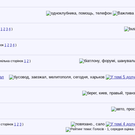
1
2
3
4
)
1
2
3
4
)
1
2
)
ал
1
2
3
)