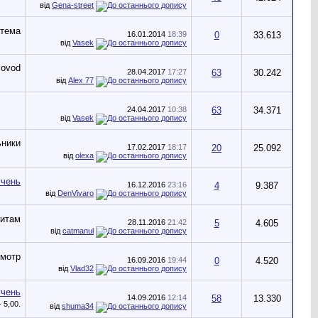
від
Gena-street
16.01.2014
18:39
0
33.613
від
Vasek
28.04.2017
17:27
63
30.242
від
Alex 77
24.04.2017
10:38
63
34.371
від
Vasek
17.02.2017
18:17
20
25.092
від
olexa
16.12.2016
23:16
4
9.387
від
DenVivaro
28.11.2016
21:42
5
4.605
від
catmanul
16.09.2016
19:44
0
4.520
від
Vlad32
14.09.2016
12:14
58
13.330
від
shuma34