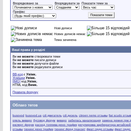
Впорядковано за
Впорядкувати за
Показати теми за
Префікс
Нові дописи
Нових дописів немає
Тема зачинена
Ваші права у розділі
Ви
не можете
створювати теми
Ви
не можете
писати дописи
Ви
не можете
долучати файли
Ви
не можете
редагувати дописи
BB-код
є
Увімк.
Усмішки
Увімк.
[IMG]
код
Увімк.
HTML код
Вимк.
Правила форуму
Облако тегов
busovod
busovod.ua
cdi двигатель
cdi дизель
citroen nemo отзывы
fiat scudo отзы
опель виваро
бусовод форум
виваро
забилась канализация
замена ремня грм 
експерт форум
расход топлива рено трафик
регулировка карбюратора китайско
отзывы
тюнинг рено трафик
тюнинг форд транзит
фиат скудо отзывы
фиат скудо