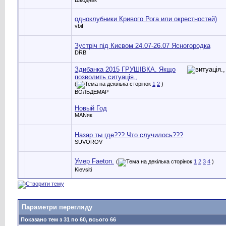
одноклубники Кривого Рога или окрестностей)
vbif
Зустріч під Києвом 24.07-26.07 Ясногородка
DRB
Здибанка 2015 ГРУШІВКА. Якщо
позволить cитуація.,
(
1
2
)
ВОЛЬДЕМАР
Новый Год
MANяк
Назар ты где??? Что случилось???
SUVOROV
Умер Faeton.
(
1
2
3
4
)
Kievsiti
Параметри перегляду
Показано тем з 31 по 60, всього 66