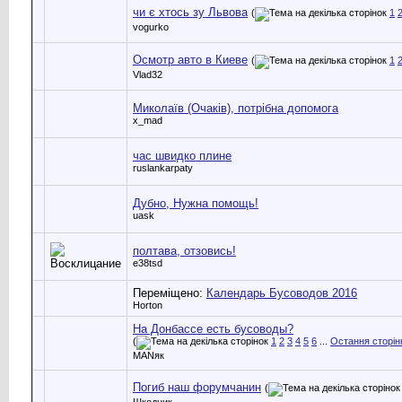
чи є хтось зу Львова
(
1
vogurko
Осмотр авто в Киеве
(
1
Vlad32
Миколаїв (Очаків), потрібна допомога
x_mad
час швидко плине
ruslankarpaty
Дубно, Нужна помощь!
uask
полтава, отзовись!
e38tsd
Переміщено:
Календарь Бусоводов 2016
Horton
На Донбассе есть бусоводы?
(
1
2
3
4
5
6
...
Остання сторін
MANяк
Погиб наш форумчанин
(
Шкодник