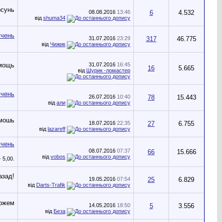
08.08.2016
13:46
6
4.532
від
shuma34
31.07.2016
23:29
317
46.775
від
Чижик
31.07.2016
16:45
16
5.665
від
Шурик -ломастер
26.07.2016
10:40
78
15.443
від
али
18.07.2016
22:35
27
6.755
від
lazareff
08.07.2016
07:37
66
15.666
від
vobos
19.05.2016
07:54
25
6.829
від
Darts-Trafik
14.05.2016
18:50
5
3.556
від
Беза