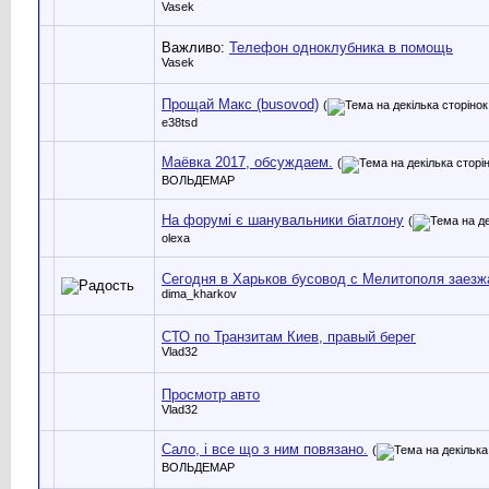
Vasek
Важливо:
Телефон одноклубника в помощь
Vasek
Прощай Макс (busovod)
(
e38tsd
Маёвка 2017, обсуждаем.
(
ВОЛЬДЕМАР
На форумі є шанувальники біатлону
(
olexa
Сегодня в Харьков бусовод с Мелитополя заезж
dima_kharkov
СТО по Транзитам Киев, правый берег
Vlad32
Просмотр авто
Vlad32
Сало, і все що з ним повязано.
(
ВОЛЬДЕМАР