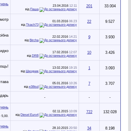
23.04.2016
12:11
201
33.004
від
Паша
01.03.2016
06:23
22
9.527
від
Tkach73
22.02.2016
14:21
9
3.930
від
Bircha
17.02.2016
12:07
10
3.426
від
DRB
13.02.2016
19:15
1
3.093
від
Шкодник
05.01.2016
10:26
7
3.707
від
e38tsd
-
-
-
02.11.2015
10:09
722
132.028
від
Diesel Euro4
28.10.2015
20:50
34
8.198