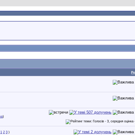
Ре
ка
)
1
2
3
)