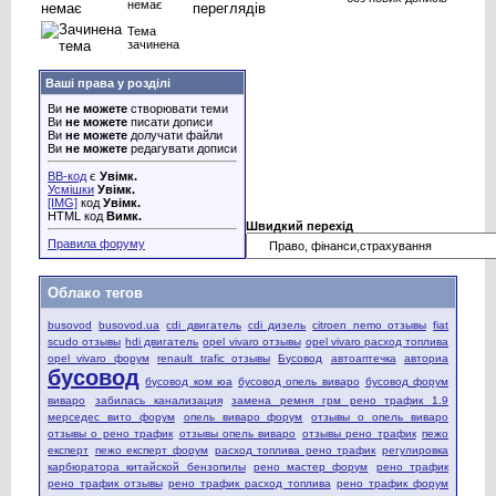
немає
Тема
зачинена
Ваші права у розділі
Ви
не можете
створювати теми
Ви
не можете
писати дописи
Ви
не можете
долучати файли
Ви
не можете
редагувати дописи
BB-код
є
Увімк.
Усмішки
Увімк.
[IMG]
код
Увімк.
HTML код
Вимк.
Швидкий перехід
Правила форуму
Облако тегов
busovod
busovod.ua
cdi двигатель
cdi дизель
citroen nemo отзывы
fiat
scudo отзывы
hdi двигатель
opel vivaro отзывы
opel vivaro расход топлива
opel vivaro форум
renault trafic отзывы
Бусовод
автоаптечка
авториа
бусовод
бусовод ком юа
бусовод опель виваро
бусовод форум
виваро
забилась канализация
замена ремня грм рено трафик 1.9
мерседес вито форум
опель виваро форум
отзывы о опель виваро
отзывы о рено трафик
отзывы опель виваро
отзывы рено трафик
пежо
експерт
пежо експерт форум
расход топлива рено трафик
регулировка
карбюратора китайской бензопилы
рено мастер форум
рено трафик
рено трафик отзывы
рено трафик расход топлива
рено трафик форум