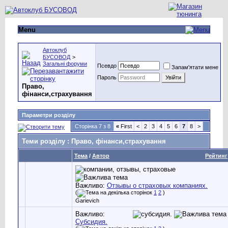
Menu
Автоклуб
БУСОВОД
>
Загальні форуми
Псевдо
Запам'ятати мене
Пароль
Право,
фінанси,страхування
Параметри розділу
Сторінка 7 з 8
«
First
<
2
3
4
5
6
7
8
>
Теми розділу
: Право, фінанси,страхування
Тема
/
Автор
Рейтинг
Важливо:
Отзывы о страховых компаниях.
(
1
2
)
Garievich
Важливо:
Субсидия.