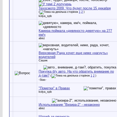
Техосмотр 2009. Что будет после 15 декабря
(
1
2
)
kolya_spb
Камера поймала «девяносто девятую» на 277
км/ч
abez
Верховная Рада хочет еще ниже «нагнуть»
водителей
Сашик
Покупка б/у авто. На что обратить внимание по
д-там?
(
1
2
)
-Stas-
"Пометки" в Правах
kolya_spb
Использование "Визира-2" - незаконно
abez
Штраф за рядность