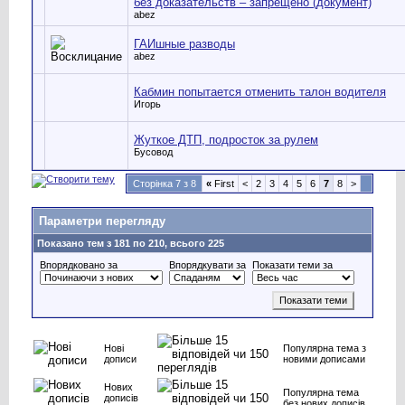
без доказательств – запрещено (документ)
abez
ГАИшные разводы
abez
Кабмин попытается отменить талон водителя
Игорь
Жуткое ДТП, подросток за рулем
Бусовод
Сторінка 7 з 8
«
First
<
2
3
4
5
6
7
8
>
Параметри перегляду
Показано тем з 181 по 210, всього 225
Впорядковано за
Впорядкувати за
Показати теми за
Нові
Популярна тема з
дописи
новими дописами
Нових
Популярна тема
дописів
без нових дописів