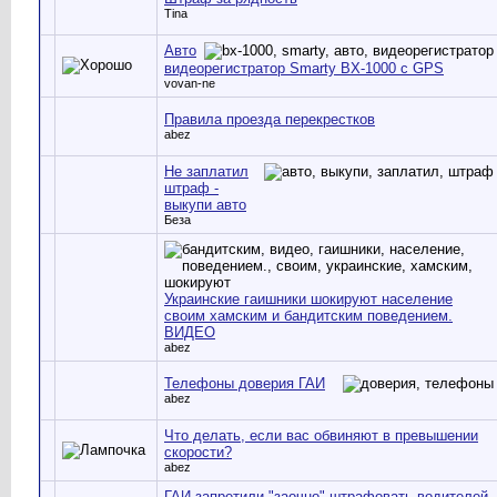
Tina
Авто
видеорегистратор Smarty BX-1000 с GPS
vovan-ne
Правила проезда перекрестков
abez
Не заплатил
штраф -
выкупи авто
Беза
Украинские гаишники шокируют население
своим хамским и бандитским поведением.
ВИДЕО
abez
Телефоны доверия ГАИ
abez
Что делать, если вас обвиняют в превышении
скорости?
abez
ГАИ запретили "заочно" штрафовать водителей