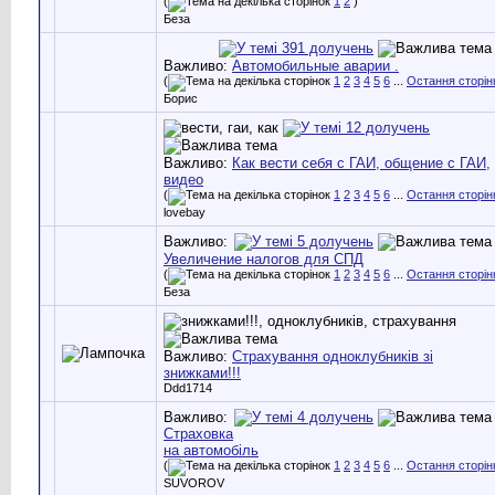
(
1
2
)
Беза
Важливо:
Автомобильные аварии .
(
1
2
3
4
5
6
...
Остання сторін
Борис
Важливо:
Как вести себя с ГАИ, общение с ГАИ,
видео
(
1
2
3
4
5
6
...
Остання сторін
lovebay
Важливо:
Увеличение налогов для СПД
(
1
2
3
4
5
6
...
Остання сторін
Беза
Важливо:
Страхування одноклубників зі
знижками!!!
Ddd1714
Важливо:
Страховка
на автомобіль
(
1
2
3
4
5
6
...
Остання сторін
SUVOROV