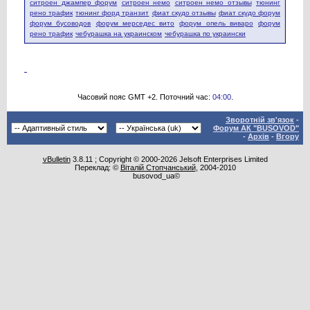
ситроен джампер форум
ситроен немо
ситроен немо отзывы
тюнинг
рено трафик
тюнинг форд транзит
фиат скудо отзывы
фиат скудо форум
форум бусоводов
форум мерседес вито
форум опель виваро
форум
рено трафик
чебурашка на украинском
чебурашка по украински
Часовий пояс GMT +2. Поточний час:
04:00
.
Зворотній зв'язок
-
Форум АК "BUSOVOD"
-
Архів
-
Вгору
vBulletin
3.8.11 ; Copyright © 2000-2026 Jelsoft Enterprises Limited
Переклад: ©
Віталій Стопчанський
, 2004-2010
busovod_ua©