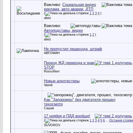
Важливо:
Социальная видео
реклама, авто аварии, ДТП
(
1
2
3
4
)
abez
Важливо:
Автоподставы, видео
(
1
2
)
abez
Не пропустил пешехода, штраф
АВТОМАН
Проезд ЖД переезда и знак
STOP
RossoNeri
Новые алкотестеры
Vasek
Как "Запорожец" без двигателя прошел
техосмотр
Сашик
17 ноября и ПДД вообще!
(
1
2
3
4
5
6
...
Остання сторін
SUVOROV