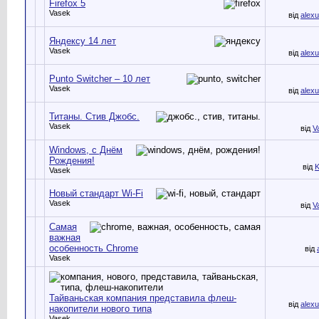
Firefox 5
Vasek
від
alex
Яндексу 14 лет
Vasek
від
alex
Punto Switcher – 10 лет
Vasek
від
alex
Титаны. Стив Джобс.
Vasek
від
V
Windows, c Днём
Рождения!
від
K
Vasek
Новый стандарт Wi-Fi
Vasek
від
V
Самая
важная
особенность Chrome
від
Vasek
Тайваньская компания представила флеш-
від
alex
накопители нового типа
Vasek