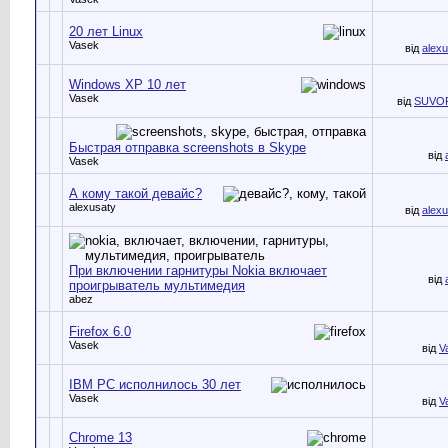
20 лет Linux
Vasek
від
alex
Windows XP 10 лет
Vasek
від
SUVO
Быстрая отправка screenshots в Skype
від
Vasek
А кому такой девайс?
alexusaty
від
alex
При включении гарнитуры Nokia включает
від
проигрыватель мультимедия
abez
Firefox 6.0
Vasek
від
V
IBM PC исполнилось 30 лет
Vasek
від
V
Chrome 13