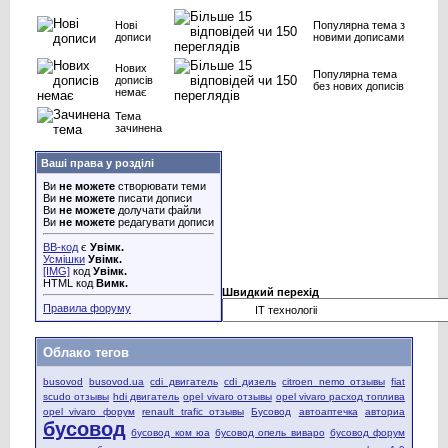
Нові
Популярна тема з
дописи
новими дописами
Нових
Популярна тема
дописів
без нових дописів
немає
Тема
зачинена
Ваші права у розділі
Ви
не можете
створювати теми
Ви
не можете
писати дописи
Ви
не можете
долучати файли
Ви
не можете
редагувати дописи
BB-код
є
Увімк.
Усмішки
Увімк.
[IMG]
код
Увімк.
HTML код
Вимк.
Швидкий перехід
Правила форуму
Облако тегов
busovod
busovod.ua
cdi двигатель
cdi дизель
citroen nemo отзывы
fiat
scudo отзывы
hdi двигатель
opel vivaro отзывы
opel vivaro расход топлива
opel vivaro форум
renault trafic отзывы
Бусовод
автоаптечка
авториа
бусовод
бусовод ком юа
бусовод опель виваро
бусовод форум