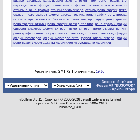
виваро
забилась канализация
замена ремня грм рено трафик 1.9
мерседес вито форум
опель виваро форум
отзывы о опель виваро
отзывы о рено трафик
отзывы опель виваро
отзывы рено трафик
пежо
експерт
пежо експерт форум
расход топлива рено трафик
регулировка
карбюратора китайской бензопилы
рено мастер форум
рено трафик
рено трафик отзывы
рено трафик расход топлива
рено трафик форум
ситроен джампер форум
ситроен немо
ситроен немо отзывы
тюнинг
рено трафик
тюнинг форд транзит
фиат скудо отзывы
фиат скудо форум
форум бусоводов
форум мерседес вито
форум опель виваро
форум
рено трафик
чебурашка на украинском
чебурашка по украински
Часовий пояс GMT +2. Поточний час:
19:16
.
Зворотній зв'язок
-
Форум АК "BUSOVOD"
-
Архів
-
Вгору
vBulletin
3.8.11 ; Copyright © 2000-2026 Jelsoft Enterprises Limited
Переклад: ©
Віталій Стопчанський
, 2004-2010
busovod_ua©