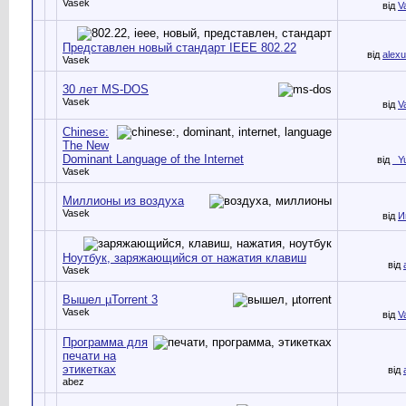
Vasek
від
V
Представлен новый стандарт IEEE 802.22
від
alex
Vasek
30 лет MS-DOS
Vasek
від
V
Chinese:
The New
Dominant Language of the Internet
від
_Y
Vasek
Миллионы из воздуха
Vasek
від
И
Ноутбук, заряжающийся от нажатия клавиш
від
Vasek
Вышел µTorrent 3
Vasek
від
V
Программа для
печати на
этикетках
від
abez