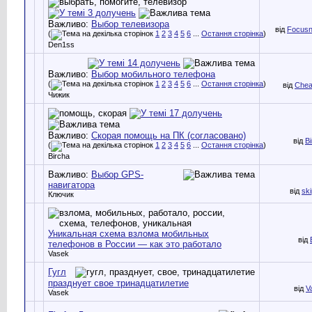
Важливо:
Выбор телевизора
від
Focusn
(
1
2
3
4
5
6
...
Остання сторінка
)
Den1ss
Важливо:
Выбор мобильного телефона
(
1
2
3
4
5
6
...
Остання сторінка
)
від
Chea
Чижик
Важливо:
Скорая помощь на ПК (согласовано)
від
B
(
1
2
3
4
5
6
...
Остання сторінка
)
Bircha
Важливо:
Выбор GPS-
навигатора
від
sk
Ключик
Уникальная схема взлома мобильных
від
телефонов в России — как это работало
Vasek
Гугл
празднует свое тринадцатилетие
від
V
Vasek