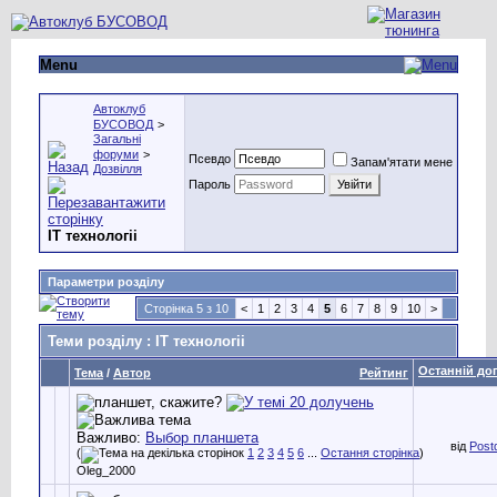
Menu
Автоклуб
БУСОВОД
>
Загальні
форуми
>
Псевдо
Запам'ятати мене
Дозвілля
Пароль
IT технологіі
Параметри розділу
Сторінка 5 з 10
<
1
2
3
4
5
6
7
8
9
10
>
Теми розділу
: IT технологіі
Останній до
Тема
/
Автор
Рейтинг
Важливо:
Выбор планшета
від
Post
(
1
2
3
4
5
6
...
Остання сторінка
)
Oleg_2000