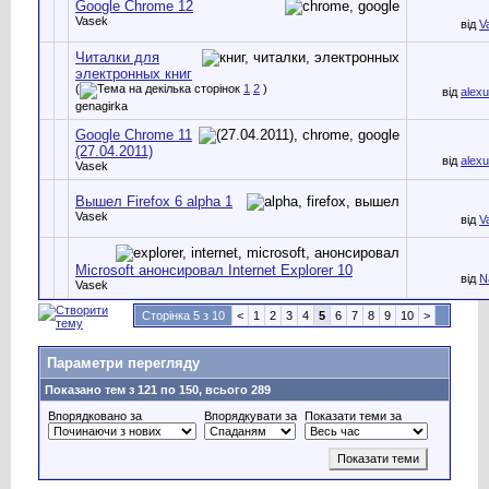
Google Chrome 12
Vasek
від
V
Читалки для
электронных книг
(
1
2
)
від
alex
genagirka
Google Chrome 11
(27.04.2011)
від
alex
Vasek
Вышел Firefox 6 alpha 1
Vasek
від
V
Microsoft анонсировал Internet Explorer 10
від
N
Vasek
Сторінка 5 з 10
<
1
2
3
4
5
6
7
8
9
10
>
Параметри перегляду
Показано тем з 121 по 150, всього 289
Впорядковано за
Впорядкувати за
Показати теми за