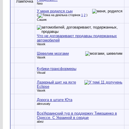
Neo
У меня родился сын
(
1
2
)
Сашик
Что не договаривают продавцы подержанных
автомобилей
Vasek
Шевелим мозгами
Vasek
Кубики-трансформеры
Visual
Лазерный щит на яхте
Eclipse
Vasek
Дорога в штате Юта
alexusaty
ВсеУкраинский тур в поддержку Тимошенко в
Одессе. С Украиной в сердце
abez