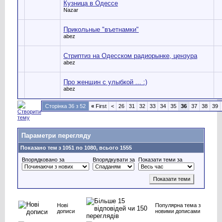
Кузница в Одессе
Nazar
Прикольные "въетнамки"
abez
Стриптиз на Одесском радиорынке, цензура
abez
Про женщин с улыбкой ... :)
abez
Сторінка 36 з 52
«
First
<
26
31
32
33
34
35
36
37
38
39
Параметри перегляду
Показано тем з 1051 по 1080, всього 1555
Впорядковано за
Впорядкувати за
Показати теми за
Нові
Популярна тема з
дописи
новими дописами