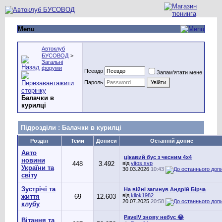
Menu
Автоклуб
БУСОВОД
>
Загальні
форуми
Псевдо
Запам'ятати мене
Пароль
Балачки в
курилці
Підрозділи
: Балачки в курилці
Розділ
Теми
Дописи
Останній допис
Авто
цікавий бус з чесним 4х4
новини
448
3.492
від
vitos svp
України та
30.03.2026
10:43
світу
Зустрічі та
На війні загинув Андрій Бірча
від
kilok1982
життя
69
12.603
20.07.2025
20:58
клубу
PavelV знову небус 😂
Вітання та