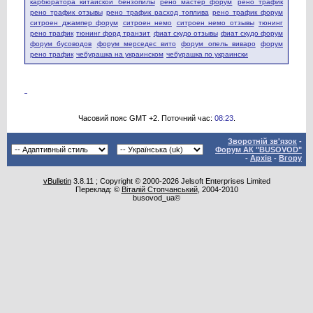
карбюратора китайской бензопилы
рено мастер форум
рено трафик
рено трафик отзывы
рено трафик расход топлива
рено трафик форум
ситроен джампер форум
ситроен немо
ситроен немо отзывы
тюнинг
рено трафик
тюнинг форд транзит
фиат скудо отзывы
фиат скудо форум
форум бусоводов
форум мерседес вито
форум опель виваро
форум
рено трафик
чебурашка на украинском
чебурашка по украински
Часовий пояс GMT +2. Поточний час:
08:23
.
Зворотній зв'язок
-
Форум АК "BUSOVOD"
-
Архів
-
Вгору
vBulletin
3.8.11 ; Copyright © 2000-2026 Jelsoft Enterprises Limited
Переклад: ©
Віталій Стопчанський
, 2004-2010
busovod_ua©