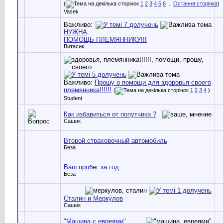
(
1
2
3
4
5
6
...
Остання сторінка
)
Vasek
Важливо:
НУЖНА
ПОМОЩЬ ПЛЕМЯННИКУ!!!
Витасик.
Важливо:
Прошу о помощи для здоровья своего
племянника!!!!!!
(
1
2
3
4
)
Student
Как избавиться от попутчика ?
Сашик
Второй страховочный автомобиль
Беза
Ваш пробег за год
Беза
Сталин и Меркулов
Сашик
"Машина с евреями"