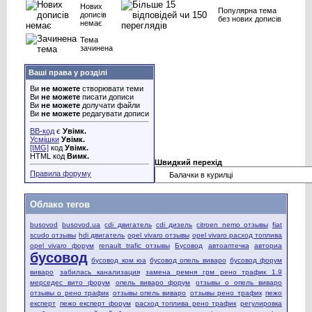
Нових
Популярна тема
дописів
без нових дописів
немає
Тема
зачинена
Ваші права у розділі
Ви
не можете
створювати теми
Ви
не можете
писати дописи
Ви
не можете
долучати файли
Ви
не можете
редагувати дописи
BB-код
є
Увімк.
Усмішки
Увімк.
[IMG]
код
Увімк.
HTML код
Вимк.
Швидкий перехід
Правила форуму
Облако тегов
busovod
busovod.ua
cdi двигатель
cdi дизель
citroen nemo отзывы
fiat
scudo отзывы
hdi двигатель
opel vivaro отзывы
opel vivaro расход топлива
opel vivaro форум
renault trafic отзывы
Бусовод
автоаптечка
авториа
бусовод
бусовод ком юа
бусовод опель виваро
бусовод форум
виваро
забилась канализация
замена ремня грм рено трафик 1.9
мерседес вито форум
опель виваро форум
отзывы о опель виваро
отзывы о рено трафик
отзывы опель виваро
отзывы рено трафик
пежо
експерт
пежо експерт форум
расход топлива рено трафик
регулировка