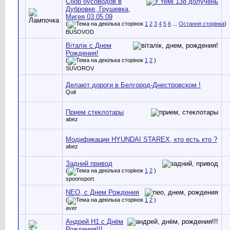
Сбор бусоводов в
Дубровке, Грушевка,
Мигея 03.05.09
(
1
2
3
4
5
6
...
Остання сторінка
)
BUSOVOD
Вiталiк с Днем
Рождения!
(
1
2
)
SUVOROV
Делают дороги в Белгород-Днестровском !
Quit
Прием стеклотары
abez
Модификации HYUNDAI STAREX, кто есть кто ?
abez
Задний привод
(
1
2
)
spoonsport
NEO, с Днем Рождения
(
1
2
)
aver
Андрей H1 с Днём
Рождения!!!