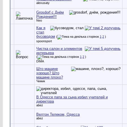
alexusaty
Grosdorf с Днём
Рождения!!!
Neo
Как я
стал
бусоводом
(
1
2
)
spoonsport
Чистка салон и элементов
интерьера
(
1
2
)
DIMA
Што машине
хорошо? Што
машине плохо?
Чижик
В Одессе папа за сына избил учителей и
директора
abez
Велтон Телеком, Одесса
abez