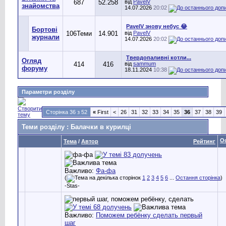
687
52.258
від
PavelV
знайомства
14.07.2026
20:02
PavelV знову небус 😂
Бортові
106
Теми
14.901
від
PavelV
журнали
14.07.2026
20:02
Твердопаливні котли...
Огляд
414
416
від
sammum
форуму
18.11.2024
10:38
Параметри розділу
Сторінка 36 з 52
«
First
<
26
31
32
33
34
35
36
37
38
39
Теми розділу
: Балачки в курилці
О
Тема
/
Автор
Рейтинг
Важливо:
Фа-фа
(
1
2
3
4
5
6
...
Остання сторінка
)
-Stas-
Важливо:
Поможем ребёнку сделать первый
шаг