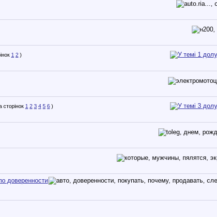
1
2
)
1
2
3
4
5
6
)
по доверенности