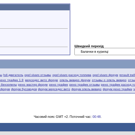
Швидкий перехід
вы
hdi двигатель
opel vivaro отзывы
opel vivaro расход топлива
opel vivaro форум
renault tra
рено трафик 1.9
мерседес вито форум
опель виваро форум
отзывы о опель виваро
отзы
й бензопилы
рено мастер форум
рено трафик
рено трафик отзывы
рено трафик расход т
 форум
форум бусоводов
форум мерседес вито
форум опель виваро
форум рено трафик
ч
Часовий пояс GMT +2. Поточний час:
00:48
.