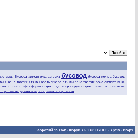
бусовод
fic отзывы
Бусовод
автоаптечка
авториа
бусовод ком юа
бусовод
вы о рено трафик
отзывы опель виваро
отзывы рено трафик
пежо експерт
пежо
оплива
рено трафик форум
ситроен джампер форум
ситроен немо
ситроен немо
ебурашка на украинском
чебурашка по украински
Зворотній зв'язок
-
Форум АК "BUSOVOD"
-
Архів
-
Вгору