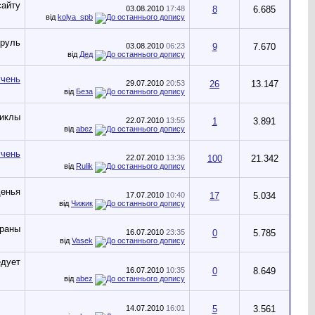
03.08.2010
17:48
8
6.685
від
kolya_spb
03.08.2010
06:23
9
7.670
від
Дед
29.07.2010
20:53
26
13.147
від
Беза
22.07.2010
13:55
1
3.891
від
abez
22.07.2010
13:36
100
21.342
від
Rulik
17.07.2010
10:40
17
5.034
від
Чижик
16.07.2010
23:35
0
5.785
від
Vasek
16.07.2010
10:35
0
8.649
від
abez
14.07.2010
16:01
5
3.561