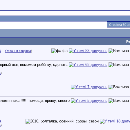
Сторінка 30 з 
Ре
6
...
Остання сторінка
)
а
)
а
а
)