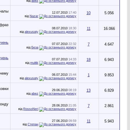
від
abez
12.07.2010
17:40
10
5.056
від
Nazar
08.07.2010
18:30
11
16.066
від
alexusaty
07.07.2010
22:32
7
4.647
від
Беза
07.07.2010
14:33
18
6.943
від
multik
06.07.2010
15:44
1
9.853
від
alexusaty
29.06.2010
08:19
13
6.829
від
abez
28.06.2010
21:05
7
2.861
від
RossoNeri
27.06.2010
09:59
11
5.943
від
Степан