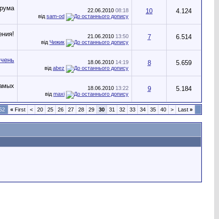
22.06.2010
08:18
10
4.124
від
sam-od
21.06.2010
13:50
7
6.514
від
Чижик
18.06.2010
14:19
8
5.659
від
abez
18.06.2010
13:22
9
5.184
від
maxi
52
«
First
<
20
25
26
27
28
29
30
31
32
33
34
35
40
>
Last
»