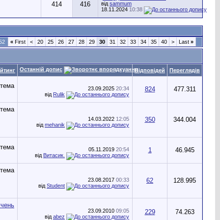
414
416
від
sammum
18.11.2024
10:38
52
«
First
<
20
25
26
27
28
29
30
31
32
33
34
35
40
>
Last
»
Останній допис
йтинг
Відповідей
Переглядів
23.09.2025
20:34
824
477.311
від
Rulik
14.03.2022
12:05
350
344.004
від
mehanik
05.11.2019
20:54
1
46.945
від
Витасик.
23.08.2017
00:33
62
128.995
від
Student
23.09.2010
09:05
229
74.263
від
abez