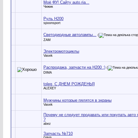
Моё ФУ! Сайту auto.ria...
Чижик
Руль Н200
spoonsport
Светодиодные автолампы...
(
ZAM
Электромотоциклы
Vasek
Распродажа, запчасти на H200 :)
(
DIMA
toleg, С ДНЕМ РОЖДЕНЬЯ
ALEXEY
Мужчины которые пялятся в экраны
Vasek
Почему не следует продавать или покупать авто 
?
abez
Запчасть №710
DIMA