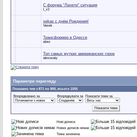
С форума "Лачети" ситуация
t_v2
sekas c днём Рождения!
Vasek
Трансформер в Одессе
abez
Топ самых жутких американских горок
alexusaty
Параметри перегляду
Показано тем з 871 по 900, всього 1555
Впорядковано за
Впорядкувати за
Показати теми за
Нові дописи
Нових дописів немає
Тема зачинена