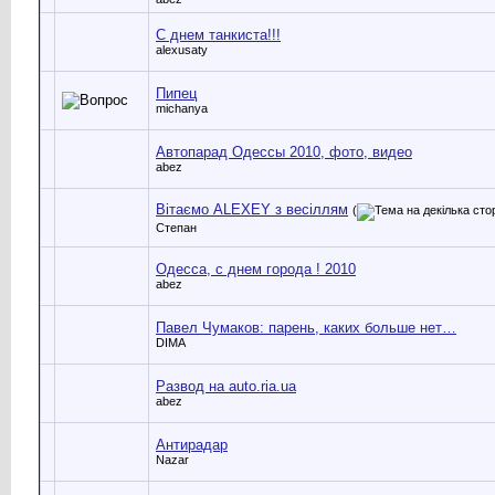
С днем танкиста!!!
alexusaty
Пипец
michanya
Автопарад Одессы 2010, фото, видео
abez
Вітаємо ALEXEY з весіллям
(
Степан
Одесса, с днем города ! 2010
abez
Павел Чумаков: парень, каких больше нет…
DIMA
Развод на auto.ria.ua
abez
Антирадар
Nazar