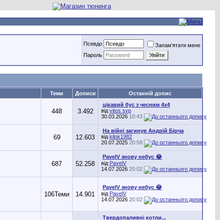
Псевдо
Запам'ятати мене
Пароль
Теми
Дописи
Останній допис
цікавий бус з чесним 4х4
448
3.492
від
vitos svp
30.03.2026
10:43
На війні загинув Андрій Бірча
69
12.603
від
kilok1982
20.07.2025
20:58
PavelV знову небус 😂
687
52.258
від
PavelV
14.07.2026
20:02
PavelV знову небус 😂
106
Теми
14.901
від
PavelV
14.07.2026
20:02
Твердопаливні котли...