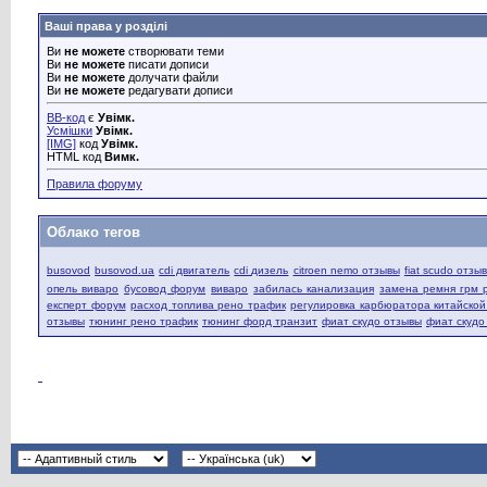
Ваші права у розділі
Ви
не можете
створювати теми
Ви
не можете
писати дописи
Ви
не можете
долучати файли
Ви
не можете
редагувати дописи
BB-код
є
Увімк.
Усмішки
Увімк.
[IMG]
код
Увімк.
HTML код
Вимк.
Правила форуму
Облако тегов
busovod
busovod.ua
cdi двигатель
cdi дизель
citroen nemo отзывы
fiat scudo отзы
опель виваро
бусовод форум
виваро
забилась канализация
замена ремня грм 
експерт форум
расход топлива рено трафик
регулировка карбюратора китайско
отзывы
тюнинг рено трафик
тюнинг форд транзит
фиат скудо отзывы
фиат скудо