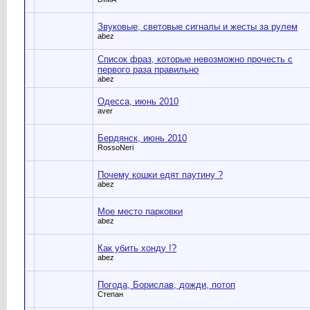
Звуковые, световые сигналы и жесты за рулем
abez
Список фраз, которые невозможно прочесть с
первого раза правильно
abez
Одесса, июнь 2010
aver
Бердянск, июнь 2010
RossoNeri
Почему кошки едят паутину ?
abez
Мое место парковки
abez
Как убить хонду !?
abez
Погода, Борислав, дожди, потоп
Степан