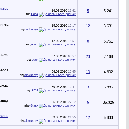
16.09.2010
21:42
5
5.241
від
Беза
15.09.2010
10:17
12
3.631
від
michanya
12.09.2010
18:51
0
6.761
від
abez
07.09.2010
08:57
23
7.168
від
aver
04.09.2010
20:45
10
4.602
від
alexusaty
30.08.2010
12:41
3
5.885
від
DIMA
06.08.2010
22:12
5
35.325
від
-Stas-
03.08.2010
21:55
12
5.833
від
alexusaty