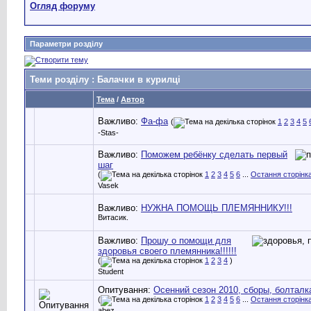
Огляд форуму
Параметри розділу
Теми розділу
: Балачки в курилці
Тема
/
Автор
Важливо:
Фа-фа
(
1
2
3
4
5
-Stas-
Важливо:
Поможем ребёнку сделать первый
шаг
(
1
2
3
4
5
6
...
Остання сторінк
Vasek
Важливо:
НУЖНА ПОМОЩЬ ПЛЕМЯННИКУ!!!
Витасик.
Важливо:
Прошу о помощи для
здоровья своего племянника!!!!!!
(
1
2
3
4
)
Student
Опитування:
Осенний сезон 2010, сборы, болталк
(
1
2
3
4
5
6
...
Остання сторінк
abez