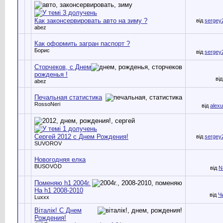
Как законсервировать авто на зиму ?
від
sergey
abez
Как оформить загран паспорт ?
Борис
від
sergey
Сторчеков, с Днем
рожденья !
ві
abez
Печальная статистика
RossoNeri
від
alex
Сергей 2012 с Днем Рождения!
від
sergey
SUVOROV
Новогодняя елка
BUSOVOD
від
N
Поменяю h1 2004г.
На h1 2008-2010
від
Ч
Luxxx
Вiталiк! C Днем
Рождения!