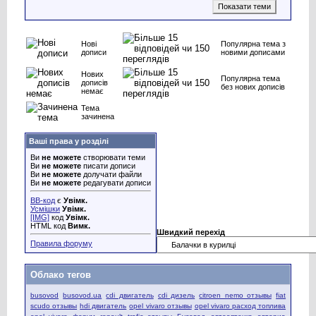
Нові
Популярна тема з
дописи
новими дописами
Нових
Популярна тема
дописів
без нових дописів
немає
Тема
зачинена
Ваші права у розділі
Ви
не можете
створювати теми
Ви
не можете
писати дописи
Ви
не можете
долучати файли
Ви
не можете
редагувати дописи
BB-код
є
Увімк.
Усмішки
Увімк.
[IMG]
код
Увімк.
HTML код
Вимк.
Швидкий перехід
Правила форуму
Облако тегов
busovod
busovod.ua
cdi двигатель
cdi дизель
citroen nemo отзывы
fiat
scudo отзывы
hdi двигатель
opel vivaro отзывы
opel vivaro расход топлива