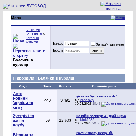
Menu
Автоклуб
БУСОВОД
>
Загальні
форуми
Псевдо
Запам'ятати мене
Пароль
Балачки в
курилці
Підрозділи
: Балачки в курилці
Розділ
Теми
Дописи
Останній допис
Авто
цікавий бус з чесним 4х4
новини
448
3.492
від
vitos svp
України та
30.03.2026
10:43
світу
Зустрічі та
На війні загинув Андрій Бірча
від
kilok1982
життя
69
12.603
20.07.2025
20:58
клубу
PavelV знову небус 😂
Вітання та