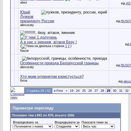
abez
від
AS
Юрий
Лужков
президенту России
від
BUSO
alexusaty
А в нас є іменник, вітаєм Безу !
від
(
1
2
)
Nazar
Особенности проезда Белорусской границы
від
BUSO
alexusaty
Хто яким інтернетом користується?
Беза
від
alex
Сторінка 29 з 52
«
First
<
19
24
25
26
27
28
29
30
31
32
Параметри перегляду
Показано тем з 841 по 870, всього 1555
Впорядковано за
Впорядкувати за
Показати теми за