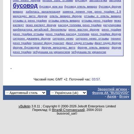
opel vivaro форум
renault trafic отзывы
Бусовод
автоаптечка
авториа
бусовод
бусовод ком юа
бусовод опель виваро
бусовод форум
виваро
забилась канализация
замена ремня грм рено трафик 1.9
мерседес вито форум
опель виваро форум
отзывы о опель виваро
отзывы о рено трафик
отзывы опель виваро
отзывы рено трафик
пежо
експерт
пежо експерт форум
расход топлива рено трафик
регулировка
карбюратора китайской бензопилы
рено мастер форум
рено трафик
рено трафик отзывы
рено трафик расход топлива
рено трафик форум
ситроен джампер форум
ситроен немо
ситроен немо отзывы
тюнинг
рено трафик
тюнинг форд транзит
фиат скудо отзывы
фиат скудо форум
форум бусоводов
форум мерседес вито
форум опель виваро
форум
рено трафик
чебурашка на украинском
чебурашка по украински
Часовий пояс GMT +2. Поточний час:
03:57
.
Зворотній зв'язок
-
Форум АК "BUSOVOD"
-
Архів
-
Вгору
vBulletin
3.8.11 ; Copyright © 2000-2026 Jelsoft Enterprises Limited
Переклад: ©
Віталій Стопчанський
, 2004-2010
busovod_ua©