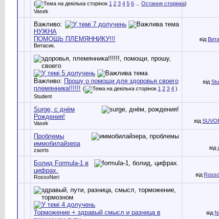
(
1
2
3
4
5
6
...
Остання сторінка
)
Vasek
Важливо:
НУЖНА
ПОМОЩЬ ПЛЕМЯННИКУ!!!
від
Вита
Витасик.
Важливо:
Прошу о помощи для здоровья своего
від
Stu
племянника!!!!!!
(
1
2
3
4
)
Student
Surge, с днём
Рождения!
від
SUVO
Vasek
Проблемы
иммобилайзера
від
zaorts
Болид Formula-1 в
цифрах.
від
Rosso
RossoNeri
Торможение + здравый смысл и разница в
від
N