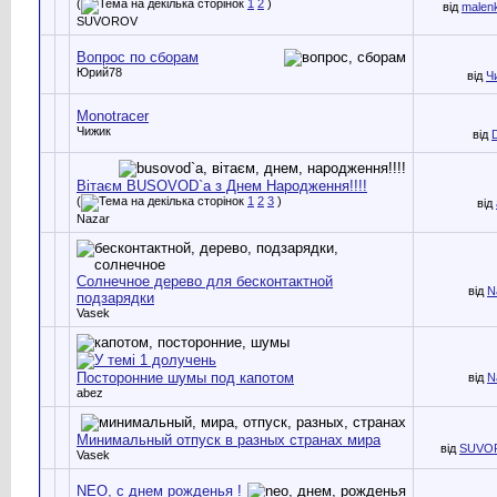
(
1
2
)
від
malen
SUVOROV
Вопрос по сборам
Юрий78
від
Ч
Monotracer
Чижик
від
Вітаєм BUSOVOD`a з Днем Народження!!!!
(
1
2
3
)
від
Nazar
Солнечное дерево для бесконтактной
від
N
подзарядки
Vasek
Посторонние шумы под капотом
від
N
abez
Минимальный отпуск в разных странах мира
від
SUVO
Vasek
NEO, с днем рожденья !