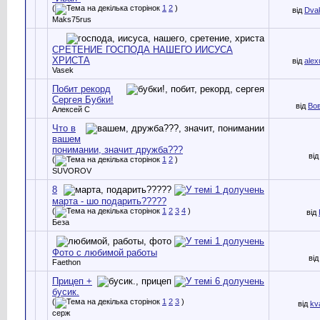
(
1
2
)
від
Dva
Maks75rus
СРЕТЕНИЕ ГОСПОДА НАШЕГО ИИСУСА
ХРИСТА
від
alex
Vasek
Побит рекорд
Сергея Бубки!
від
Во
Алексей С
Что в
вашем
понимании, значит дружба???
ві
(
1
2
)
SUVOROV
8
марта - шо подарить?????
(
1
2
3
4
)
від
Беза
Фото с любимой работы
ві
Faethon
Прицеп +
бусик.
(
1
2
3
)
від
kv
серж