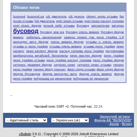
Облако тегов
busovod
busovod.ua
cdi двигатель
cdi дизель
citroen nemo отзывы
fiat
scudo отзывы
hdi двигатель
opel vivaro отзывы
opel vivaro расход топлива
opel vivaro форум
renault trafic отзывы
Бусовод
автоаптечка
авториа
бусовод
бусовод ком юа
бусовод опель виваро
бусовод форум
виваро
забилась канализация
замена ремня грм рено трафик 1.9
мерседес вито форум
опель виваро форум
отзывы о опель виваро
отзывы о рено трафик
отзывы опель виваро
отзывы рено трафик
пежо
експерт
пежо експерт форум
расход топлива рено трафик
регулировка
карбюратора китайской бензопилы
рено мастер форум
рено трафик
рено трафик отзывы
рено трафик расход топлива
рено трафик форум
ситроен джампер форум
ситроен немо
ситроен немо отзывы
тюнинг
рено трафик
тюнинг форд транзит
фиат скудо отзывы
фиат скудо форум
форум бусоводов
форум мерседес вито
форум опель виваро
форум
рено трафик
чебурашка на украинском
чебурашка по украински
Часовий пояс GMT +2. Поточний час:
22:14
.
Зворотній зв'язок
-
Форум АК "BUSOVOD"
-
Архів
-
Вгору
vBulletin
3.8.11 ; Copyright © 2000-2026 Jelsoft Enterprises Limited