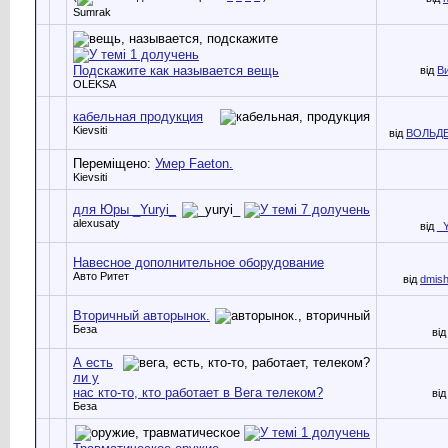
Sumrak
Подскажите как называется вещь
від
В
OLEKSA
кабельная продукция
Kievsiti
від
ВОЛЬД
Переміщено:
Умер Faeton.
Kievsiti
для Юры _Yuryi_
alexusaty
від
_Y
Навесное дополнительное оборудование
Авто Ритет
від
dmis
Вторичный авторынок.
Беза
ві
А есть
ли у
нас кто-то, кто работает в Вега телеком?
ві
Беза