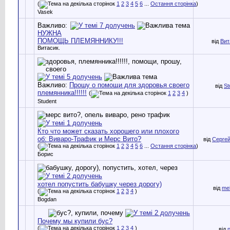
(
1
2
3
4
5
6
...
Остання сторінка
)
Vasek
Важливо:
НУЖНА
ПОМОЩЬ ПЛЕМЯННИКУ!!!
від
Вит
Витасик.
Важливо:
Прошу о помощи для здоровья своего
від
St
племянника!!!!!!
(
1
2
3
4
)
Student
Кто что может сказать хорошего или плохого
об: Виваро-Трафик и Мерс Вито?
від
Серге
(
1
2
3
4
5
6
...
Остання сторінка
)
Борис
хотел попустить бабушку через дорогу)
від
me
(
1
2
3
4
)
Bogdan
Почему мы купили бус?
(
1
2
3
4
)
від