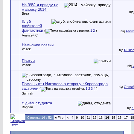
На 99% я приеду на
майовку 2014.
ві
Беза
Клуб
любителей
фантастики
(
1
2
)
від
Алек
Алексей С
Немножко поэзии
Vasek
від
Rusla
Притчи
Vasek
від
Помощь от г.Николава в сторону г.Кировограда
від
Ghost3
застряли
(
1
2
3
4
)
Sumrak
с днём студента
Bogdan
від
Сторінка 14 з 52
«
First
<
4
9
10
11
12
13
14
15
16
17
18