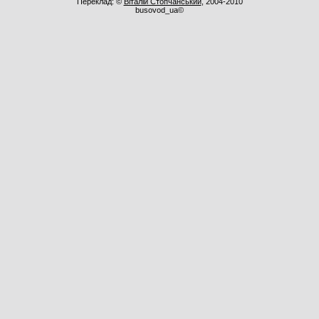
Переклад: ©
Віталій Стопчанський
, 2004-2010
busovod_ua©