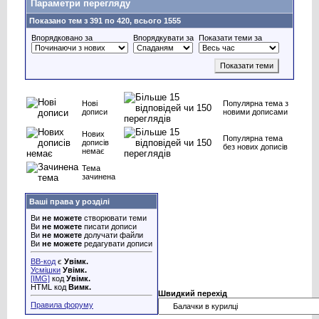
Параметри перегляду
Показано тем з 391 по 420, всього 1555
Впорядковано за
Впорядкувати за
Показати теми за
Нові
Популярна тема з
дописи
новими дописами
Нових
Популярна тема
дописів
без нових дописів
немає
Тема
зачинена
Ваші права у розділі
Ви
не можете
створювати теми
Ви
не можете
писати дописи
Ви
не можете
долучати файли
Ви
не можете
редагувати дописи
BB-код
є
Увімк.
Усмішки
Увімк.
[IMG]
код
Увімк.
HTML код
Вимк.
Швидкий перехід
Правила форуму