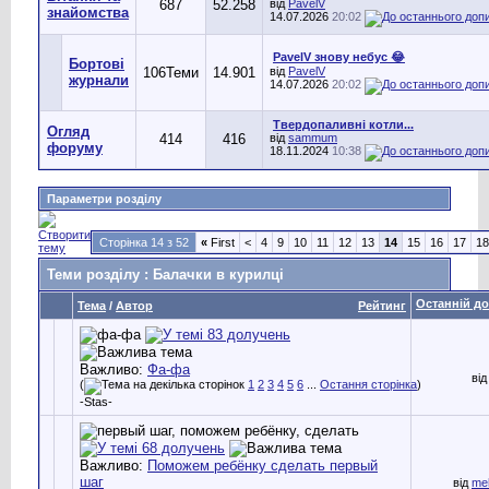
687
52.258
від
PavelV
знайомства
14.07.2026
20:02
PavelV знову небус 😂
Бортові
106
Теми
14.901
від
PavelV
журнали
14.07.2026
20:02
Твердопаливні котли...
Огляд
414
416
від
sammum
форуму
18.11.2024
10:38
Параметри розділу
Сторінка 14 з 52
«
First
<
4
9
10
11
12
13
14
15
16
17
18
Теми розділу
: Балачки в курилці
Останній д
Тема
/
Автор
Рейтинг
Важливо:
Фа-фа
ві
(
1
2
3
4
5
6
...
Остання сторінка
)
-Stas-
Важливо:
Поможем ребёнку сделать первый
шаг
від
me