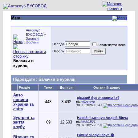
Menu
Автоклуб
БУСОВОД
>
Загальні
форуми
Псевдо
Запам'ятати мене
Пароль
Балачки в
курилці
Підрозділи
: Балачки в курилці
Розділ
Теми
Дописи
Останній допис
Авто
цікавий бус з чесним 4х4
новини
448
3.492
від
vitos svp
України та
30.03.2026
10:43
світу
Зустрічі та
На війні загинув Андрій Бірча
від
kilok1982
життя
69
12.603
20.07.2025
20:58
клубу
PavelV знову небус 😂
Вітання та