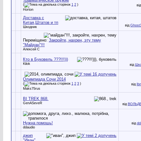
Травматическое оружие
(
1
2
)
ві
Horton
Доставка с
Китая,Штатов и тп
від
Ghost3
Шкодник
Переміщено:
Закройте, нахрен, эту тему
"Майдан"!!!
Алексей С
Кто в Буковель ???!!!)))
Kilok
від
Шко
Олимпиада Сочи 2014
(
1
2
3
)
від
Ib
Maks75rus
BI TREK 868.
GenASeveR
від
ВОЛЬД
Нужна помощь!
від
dd
ddaudio
джип
"Иван"