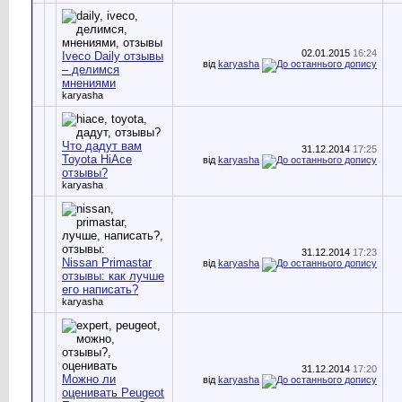
02.01.2015
16:24
Iveco Daily отзывы
від
karyasha
– делимся
мнениями
karyasha
Что дадут вам
31.12.2014
17:25
Toyota HiAce
від
karyasha
отзывы?
karyasha
31.12.2014
17:23
Nissan Primastar
від
karyasha
отзывы: как лучше
его написать?
karyasha
31.12.2014
17:20
Можно ли
від
karyasha
оценивать Peugeot