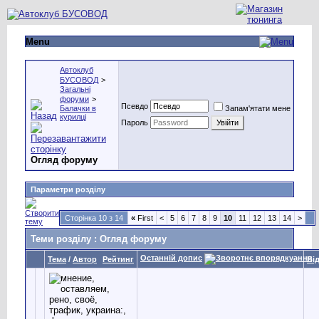
Menu
Автоклуб
БУСОВОД
>
Загальні
форуми
>
Псевдо
Балачки в
Запам'ятати мене
курилці
Пароль
Огляд форуму
Параметри розділу
Сторінка 10 з 14
«
First
<
5
6
7
8
9
10
11
12
13
14
>
Теми розділу
: Огляд форуму
Останній допис
Тема
/
Автор
Рейтинг
Ві