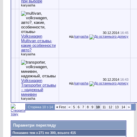
при выборе
karyasha
30.12.2014
16:45
Volkswagen
від
karyasha
Multivan отзывы-
какие особенности
авто?
karyasha
30.12.2014
16:43
Volkswagen
від
karyasha
Transporter отзывы
– надежный
минивен
karyasha
Сторінка 10 з 14
«
First
<
5
6
7
8
9
10
11
12
13
14
>
Параметри перегляду
Показано тем з 271 по 300, всього 415