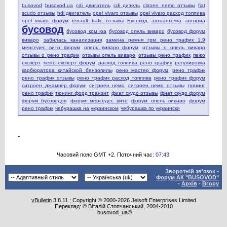
busovod
busovod.ua
cdi двигатель
cdi дизель
citroen nemo отзывы
fiat
scudo отзывы
hdi двигатель
opel vivaro отзывы
opel vivaro расход топлива
opel vivaro форум
renault trafic отзывы
Бусовод
автоаптечка
авториа
бусовод
бусовод ком юа
бусовод опель виваро
бусовод форум
виваро
забилась канализация
замена ремня грм рено трафик 1.9
мерседес вито форум
опель виваро форум
отзывы о опель виваро
отзывы о рено трафик
отзывы опель виваро
отзывы рено трафик
пежо
експерт
пежо експерт форум
расход топлива рено трафик
регулировка
карбюратора китайской бензопилы
рено мастер форум
рено трафик
рено трафик отзывы
рено трафик расход топлива
рено трафик форум
ситроен джампер форум
ситроен немо
ситроен немо отзывы
тюнинг
рено трафик
тюнинг форд транзит
фиат скудо отзывы
фиат скудо форум
форум бусоводов
форум мерседес вито
форум опель виваро
форум
рено трафик
чебурашка на украинском
чебурашка по украински
Часовий пояс GMT +2. Поточний час:
07:43
.
Зворотній зв'язок
-
Форум АК "BUSOVOD"
-
Архів
-
Вгору
vBulletin
3.8.11 ; Copyright © 2000-2026 Jelsoft Enterprises Limited
Переклад: ©
Віталій Стопчанський
, 2004-2010
busovod_ua©