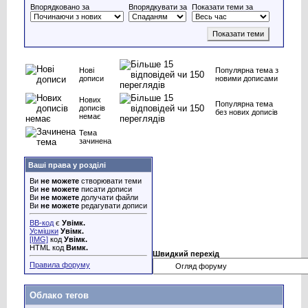
Впорядковано за
Впорядкувати за
Показати теми за
Нові
Популярна тема з
дописи
новими дописами
Нових
Популярна тема
дописів
без нових дописів
немає
Тема
зачинена
Ваші права у розділі
Ви
не можете
створювати теми
Ви
не можете
писати дописи
Ви
не можете
долучати файли
Ви
не можете
редагувати дописи
BB-код
є
Увімк.
Усмішки
Увімк.
[IMG]
код
Увімк.
HTML код
Вимк.
Швидкий перехід
Правила форуму
Облако тегов