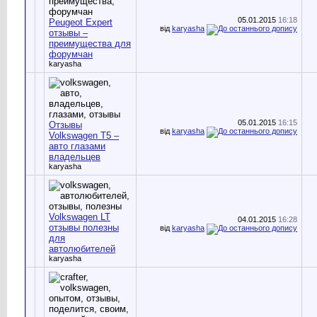
05.01.2015
16:18
Peugeot Expert
від
karyasha
отзывы –
преимущества для
форумчан
karyasha
05.01.2015
16:15
Отзывы
від
karyasha
Volkswagen T5 –
авто глазами
владельцев
karyasha
Volkswagen LT
04.01.2015
16:28
отзывы полезны
від
karyasha
для
автолюбителей
karyasha