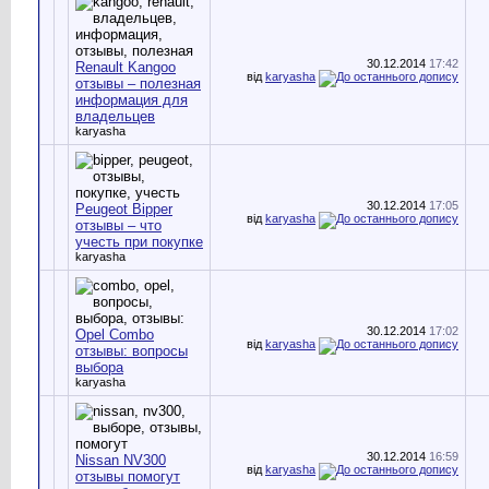
30.12.2014
17:42
Renault Kangoo
від
karyasha
отзывы – полезная
информация для
владельцев
karyasha
30.12.2014
17:05
Peugeot Bipper
від
karyasha
отзывы – что
учесть при покупке
karyasha
30.12.2014
17:02
Opel Combo
від
karyasha
отзывы: вопросы
выбора
karyasha
30.12.2014
16:59
Nissan NV300
від
karyasha
отзывы помогут