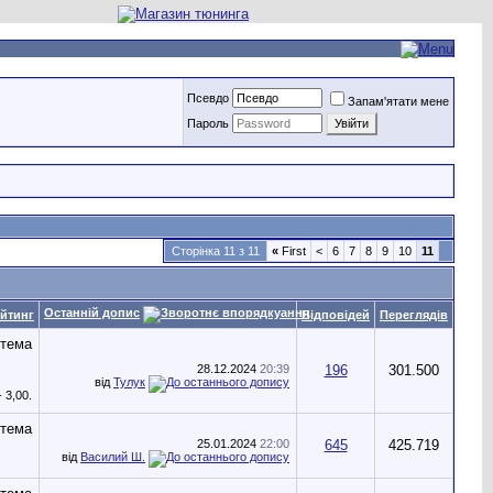
Псевдо
Запам'ятати мене
Пароль
Сторінка 11 з 11
«
First
<
6
7
8
9
10
11
Останній допис
йтинг
Відповідей
Переглядів
28.12.2024
20:39
196
301.500
від
Тулук
25.01.2024
22:00
645
425.719
від
Василий Ш.