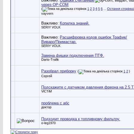
Важливо:
Ошибки считанные
через OP-COM
(
1
2
3
4
5
6
...
Остання сторінка
vayvern
Важливо:
Копилка знаний.
SERIY VOLK
Важливо:
Расшифровка кодов ошибок Трафик/
Виваро/Примастар.
SERIY VOLK
Замена фишки подключения ПТФ.
Darts-Trafik
Разобрал приборку
(
1
2
)
Cергей
Подскажите с датчиком давления фреона на 2.5 
ViCTiM
проблема с абс
доктор
Подходит проводка к топливному фильтру.
o-leg1970