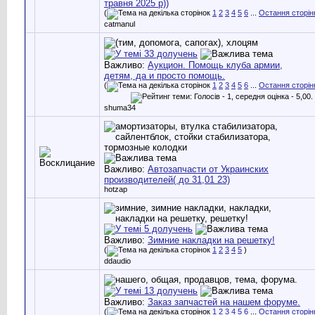
травня 2025 р))
(
1
2
3
4
5
6
...
Остання сторін
catmanul
Важливо:
Аукцион. Помощь клуба армии,
детям, да и просто помощь.
(
1
2
3
4
5
6
...
Остання сторін
shuma34
Важливо:
Автозапчасти от Украинских
производителей( до 31,01 23)
hotzap
Важливо:
Зимние накладки на решетку!
(
1
2
3
4
5
)
ddaudio
Важливо:
Заказ запчастей на нашем форуме.
(
1
2
3
4
5
6
...
Остання сторін