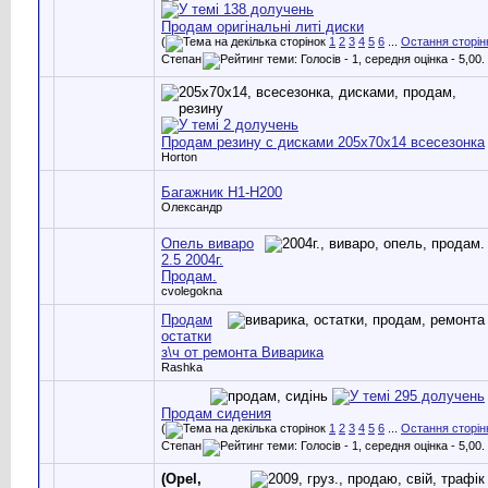
Продам оригінальні литі диски
(
1
2
3
4
5
6
...
Остання сторін
Степан
Продам резину с дисками 205х70х14 всесезонка
Horton
Багажник Н1-Н200
Олександр
Опель виваро
2.5 2004г.
Продам.
cvolegokna
Продам
остатки
з\ч от ремонта Виварика
Rashka
Продам сидения
(
1
2
3
4
5
6
...
Остання сторін
Степан
(Opel,