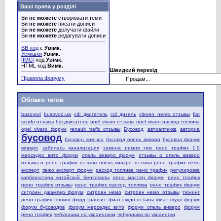
Ваші права у розділі
Ви
не можете
створювати теми
Ви
не можете
писати дописи
Ви
не можете
долучати файли
Ви
не можете
редагувати дописи
BB-код
є
Увімк.
Усмішки
Увімк.
[IMG]
код
Увімк.
HTML код
Вимк.
Швидкий перехід
Правила форуму
Облако тегов
busovod
busovod.ua
cdi двигатель
cdi дизель
citroen nemo отзывы
fiat
scudo отзывы
hdi двигатель
opel vivaro отзывы
opel vivaro расход топлива
opel vivaro форум
renault trafic отзывы
Бусовод
автоаптечка
авториа
бусовод
бусовод ком юа
бусовод опель виваро
бусовод форум
виваро
забилась канализация
замена ремня грм рено трафик 1.9
мерседес вито форум
опель виваро форум
отзывы о опель виваро
отзывы о рено трафик
отзывы опель виваро
отзывы рено трафик
пежо
експерт
пежо експерт форум
расход топлива рено трафик
регулировка
карбюратора китайской бензопилы
рено мастер форум
рено трафик
рено трафик отзывы
рено трафик расход топлива
рено трафик форум
ситроен джампер форум
ситроен немо
ситроен немо отзывы
тюнинг
рено трафик
тюнинг форд транзит
фиат скудо отзывы
фиат скудо форум
форум бусоводов
форум мерседес вито
форум опель виваро
форум
рено трафик
чебурашка на украинском
чебурашка по украински