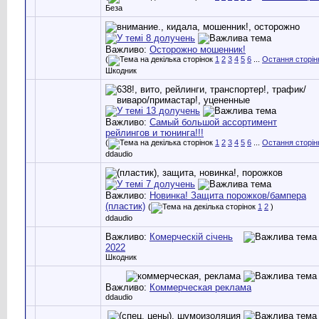
Беза
Важливо:
Осторожно мошенник!
(
1
2
3
4
5
6
...
Остання сторін
Шкодник
Важливо:
Самый большой ассортимент
рейлингов и тюнинга!!!
(
1
2
3
4
5
6
...
Остання сторін
ddaudio
Важливо:
Новинка! Защита порожков/бампера
(пластик)
(
1
2
)
ddaudio
Важливо:
Комерческій січень
2022
Шкодник
Важливо:
Коммерческая реклама
ddaudio