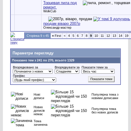
Торцевая пила под
ремонт.
WolkCub
продам віваро 2007р
Олександр мастер
Сторінка 9 з 45
«
First
<
4
5
6
7
8
9
10
11
12
13
14
19
Параметри перегляду
Показано тем з 241 по 270, всього 1329
Впорядковано за
Впорядкувати за
Показати теми за
Префікс
Нові
Популярна тема з
дописи
новими дописами
Нових
Популярна тема
дописів
без нових дописів
немає
Тема
зачинена