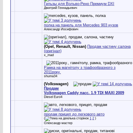
Гильзы для Вольво-Рено Премиум DXI
Дмитрий Геннадьевич
полка на панель для Mercedes 903 кузов
Александр Иосифович
(Opel, Renault, Nissan)
Продам частину салона
(оригінал)
x_mad
Рамка на магнітолу з трафообразного з
2011року.
shuma34
(Volkswagen)
Продам
Volkswagen Caddy пасс. 1.9 TDI MAXI 2009
Diesel Euro4
продам прицеп до легкового авто
(
1
2
)
Олександр мастер