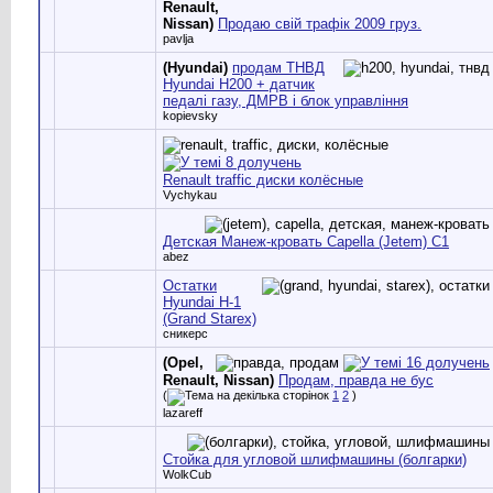
Renault,
Nissan)
Продаю свій трафік 2009 груз.
pavlja
(Hyundai)
продам ТНВД
Hyundai H200 + датчик
педалі газу, ДМРВ і блок управління
kopievsky
Renault traffic диски колёсные
Vychykau
Детская Манеж-кровать Capella (Jetem) С1
abez
Остатки
Hyundai H-1
(Grand Starex)
сникерс
(Opel,
Renault, Nissan)
Продам, правда не бус
(
1
2
)
lazareff
Стойка для угловой шлифмашины (болгарки)
WolkCub