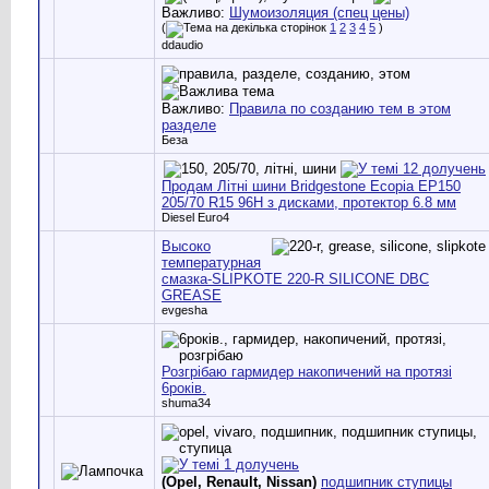
Важливо:
Шумоизоляция (спец цены)
(
1
2
3
4
5
)
ddaudio
Важливо:
Правила по созданию тем в этом
разделе
Беза
Продам Літні шини Bridgestone Ecopia EP150
205/70 R15 96H з дисками, протектор 6.8 мм
Diesel Euro4
Высоко
температурная
смазка-SLIPKOTE 220-R SILICONE DBC
GREASE
evgesha
Розгрібаю гармидер накопичений на протязі
6років.
shuma34
(Opel, Renault, Nissan)
подшипник ступицы