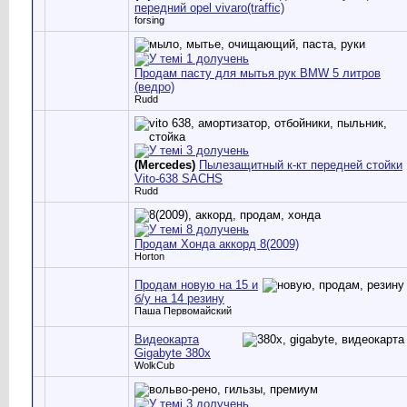
передний opel vivaro(traffic)
forsing
Продам пасту для мытья рук BMW 5 литров
(ведро)
Rudd
(Mercedes)
Пылезащитный к-кт передней стойки
Vito-638 SACHS
Rudd
Продам Хонда аккорд 8(2009)
Horton
Продам новую на 15 и
б/у на 14 резину
Паша Первомайский
Видеокарта
Gigabyte 380x
WolkCub