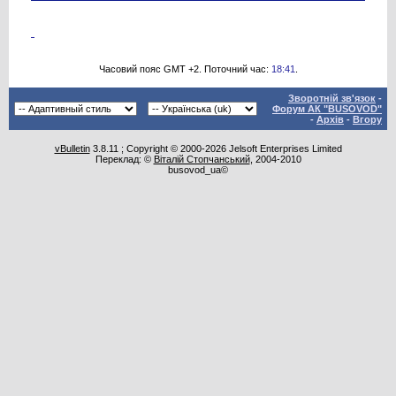
Часовий пояс GMT +2. Поточний час:
18:41
.
Зворотній зв'язок
-
Форум АК "BUSOVOD"
-
Архів
-
Вгору
vBulletin
3.8.11 ; Copyright © 2000-2026 Jelsoft Enterprises Limited
Переклад: ©
Віталій Стопчанський
, 2004-2010
busovod_ua©