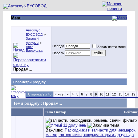
Menu
Автоклуб
БУСОВОД
>
Загальні
форуми
>
Псевдо
Авто
Запам'ятати мене
Барахолка
Пароль
Продам...
Параметри розділу
Сторінка 9 з 45
«
First
<
4
5
6
7
8
9
10
11
12
13
14
19
Теми розділу
: Продам...
Тема
/
Автор
Рейтинг
Важливо:
Расходники и запчасти для иномарок,
масла, автохоимия, аккумуляторы и др.(узг до