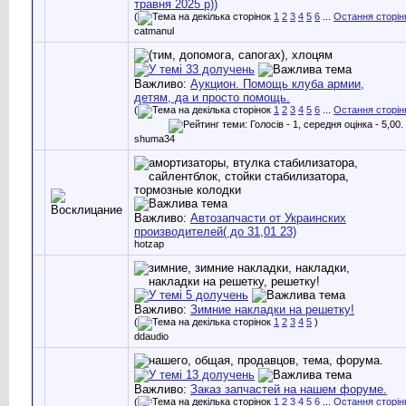
травня 2025 р))
(
1
2
3
4
5
6
...
Остання сторін
catmanul
Важливо:
Аукцион. Помощь клуба армии,
детям, да и просто помощь.
(
1
2
3
4
5
6
...
Остання сторін
shuma34
Важливо:
Автозапчасти от Украинских
производителей( до 31,01 23)
hotzap
Важливо:
Зимние накладки на решетку!
(
1
2
3
4
5
)
ddaudio
Важливо:
Заказ запчастей на нашем форуме.
(
1
2
3
4
5
6
...
Остання сторін