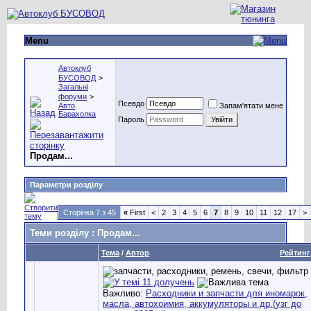
Menu
Автоклуб
БУСОВОД
>
Загальні
форуми
>
Псевдо
Авто
Запам'ятати мене
Барахолка
Пароль
Продам...
Параметри розділу
Сторінка 7 з 45
«
First
<
2
3
4
5
6
7
8
9
10
11
12
17
>
Теми розділу
: Продам...
Тема
/
Автор
Рейтинг
Важливо:
Расходники и запчасти для иномарок,
масла, автохоимия, аккумуляторы и др.(узг до