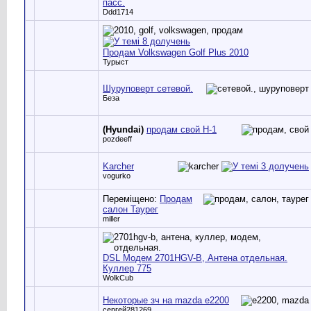
пасс.
Ddd1714
Продам Volkswagen Golf Plus 2010
Турыст
Шуруповерт сетевой.
Беза
(Hyundai)
продам свой Н-1
pozdeeff
Karcher
vogurko
Переміщено:
Продам
салон Таурег
miller
DSL Модем 2701HGV-B, Антена отдельная.
Куллер 775
WolkCub
Некоторые зч на mazda e2200
сергей281269