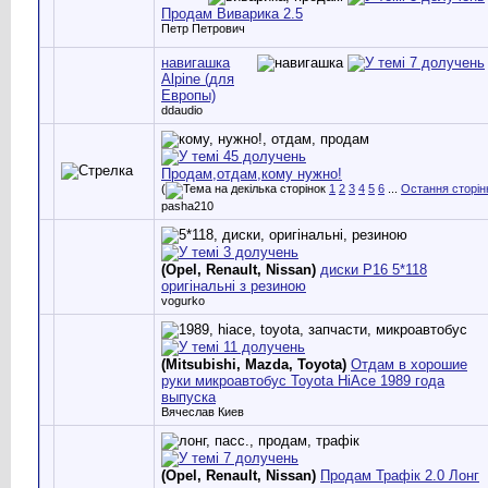
Продам Виварика 2.5
Петр Петрович
навигашка
Alpine (для
Европы)
ddaudio
Продам,отдам,кому нужно!
(
1
2
3
4
5
6
...
Остання сторін
pasha210
(Opel, Renault, Nissan)
диски Р16 5*118
оригінальні з резиною
vogurko
(Mitsubishi, Mazda, Toyota)
Отдам в хорошие
руки микроавтобус Toyota HiAce 1989 года
выпуска
Вячеслав Киев
(Opel, Renault, Nissan)
Продам Трафік 2.0 Лонг