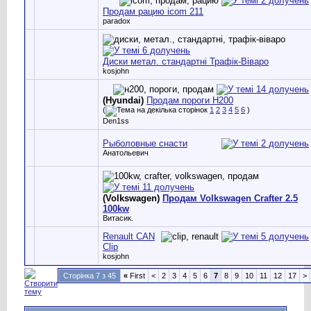
Продам рацию icom 211
paradox
Диски метал. стандартні Трафік-Віваро
kosjohn
(Hyundai)
Продам пороги Н200
(
1
2
3
4
5
6
)
Den1ss
Рыболовные снасти
Анатольевич
(Volkswagen)
Продам Volkswagen Crafter 2.5
100kw
Витасик.
Renault CAN
Clip
kosjohn
Сторінка 7 з 45
«
First
<
2
3
4
5
6
7
8
9
10
11
12
17
>