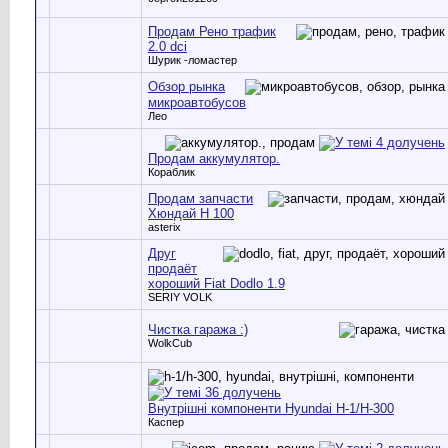
Продам Рено трафик
2.0 dci
Шурик -ломастер
Обзор рынка
микроавтобусов
Лео
Продам аккумулятор.
Кораблик
Продам запчасти
Хюндай Н 100
asterix
Друг
продаёт
хороший Fiat Dodlo 1.9
SERIY VOLK
Чистка гаража :)
WolkCub
Внутрішні компоненти Hyundai H-1/H-300
Каспер