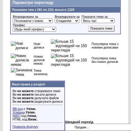
Параметри перегляду
Показано тем з 181 по 210, всього 1329
Впорядковано за
Впорядкувати за
Показати теми за
Префікс
Нові
Популярна тема з
дописи
новими дописами
Нових
Популярна тема
дописів
без нових дописів
немає
Тема
зачинена
Ваші права у розділі
Ви
не можете
створювати теми
Ви
не можете
писати дописи
Ви
не можете
долучати файли
Ви
не можете
редагувати дописи
BB-код
є
Увімк.
Усмішки
Увімк.
[IMG]
код
Увімк.
HTML код
Вимк.
Швидкий перехід
Правила форуму