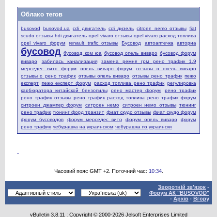
Облако тегов
busovod
busovod.ua
cdi двигатель
cdi дизель
citroen nemo отзывы
fiat
scudo отзывы
hdi двигатель
opel vivaro отзывы
opel vivaro расход топлива
opel vivaro форум
renault trafic отзывы
Бусовод
автоаптечка
авториа
бусовод
бусовод ком юа
бусовод опель виваро
бусовод форум
виваро
забилась канализация
замена ремня грм рено трафик 1.9
мерседес вито форум
опель виваро форум
отзывы о опель виваро
отзывы о рено трафик
отзывы опель виваро
отзывы рено трафик
пежо
експерт
пежо експерт форум
расход топлива рено трафик
регулировка
карбюратора китайской бензопилы
рено мастер форум
рено трафик
рено трафик отзывы
рено трафик расход топлива
рено трафик форум
ситроен джампер форум
ситроен немо
ситроен немо отзывы
тюнинг
рено трафик
тюнинг форд транзит
фиат скудо отзывы
фиат скудо форум
форум бусоводов
форум мерседес вито
форум опель виваро
форум
рено трафик
чебурашка на украинском
чебурашка по украински
Часовий пояс GMT +2. Поточний час:
10:34
.
Зворотній зв'язок
-
Форум АК "BUSOVOD"
-
Архів
-
Вгору
vBulletin
3.8.11 ; Copyright © 2000-2026 Jelsoft Enterprises Limited