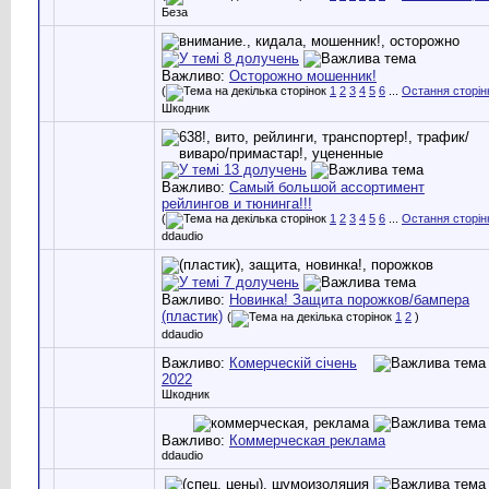
Беза
Важливо:
Осторожно мошенник!
(
1
2
3
4
5
6
...
Остання сторін
Шкодник
Важливо:
Самый большой ассортимент
рейлингов и тюнинга!!!
(
1
2
3
4
5
6
...
Остання сторін
ddaudio
Важливо:
Новинка! Защита порожков/бампера
(пластик)
(
1
2
)
ddaudio
Важливо:
Комерческій січень
2022
Шкодник
Важливо:
Коммерческая реклама
ddaudio