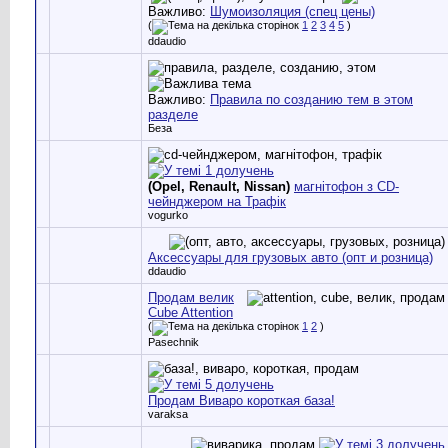
Важливо:
Шумоизоляция (спец цены)
(
1
2
3
4
5
)
ddaudio
Важливо:
Правила по созданию тем в этом
разделе
Беза
(Opel, Renault, Nissan)
магнітофон з CD-
чейнджером на Трафік
vogurko
Аксессуары для грузовых авто (опт и розница)
ddaudio
Продам велик
Cube Attention
(
1
2
)
Pasechnik
Продам Виваро короткая база!
varaksa