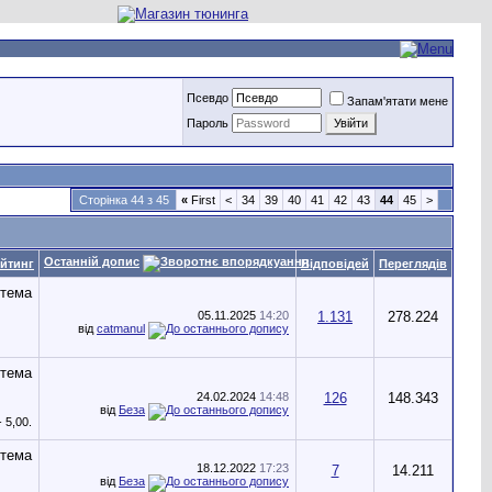
Псевдо
Запам'ятати мене
Пароль
Сторінка 44 з 45
«
First
<
34
39
40
41
42
43
44
45
>
Останній допис
йтинг
Відповідей
Переглядів
05.11.2025
14:20
1.131
278.224
від
catmanul
24.02.2024
14:48
126
148.343
від
Беза
18.12.2022
17:23
7
14.211
від
Беза