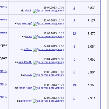
29.04.2013
12:02
4
5.839
від
alladin
22.04.2013
16:37
8
5.175
від
шумахер8
12.04.2013
10:23
12
6.479
від
abez
04.04.2013
17:50
3
5.084
від
e38tsd
03.04.2013
21:38
8
4.658
від
АВТОМАН
19.03.2013
18:08
0
3.904
від
Novik
14.03.2013
20:24
19
4.360
від
Maks75rus
12.03.2013
22:53
0
2.914
від
Munchen