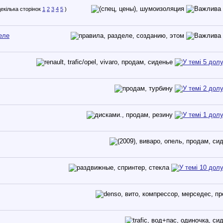
1
2
3
4
5
)
еле