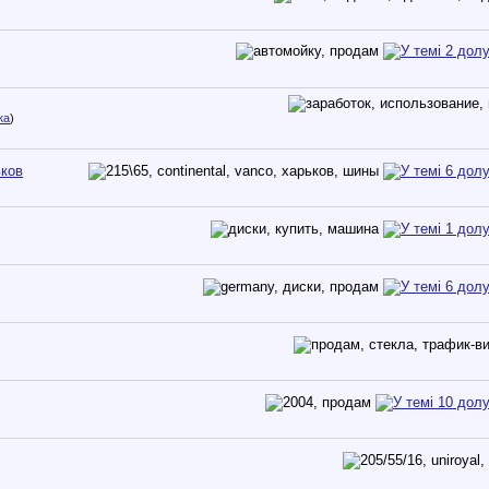
ка
)
ьков