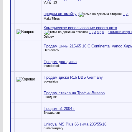
Vbhjy_13
продам автомойку
(
1
2
)
Maks75rus
Комерческое использование своего авто
(
1
2
3
4
5
6
...
Остання сторін
Dthuey
Продам шины 215\65 16 C Continental Vanco Хар
DenVivaro
Продам два диска
thunderbolt
Продам диски R16 BBS Germany
vovasirius
Продам стекла на Трафик-Виваро
Шкодник
Продам н1 2004 г
Владислав
Uniroyal MS Plus 66 зима 205/55/16
ruslankarpaty