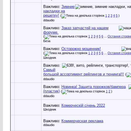
Важливо:
Зимние
накладки на
решетку!
(
1
2
3
4
5
)
ddaudio
Важливо:
Заказ запчастей на нашем
форуме.
(
1
2
3
4
5
6
...
Остання сторін
Беза
Важливо:
Осторожно мошенник!
(
1
2
3
4
5
6
...
Остання сторін
Шкодник
Важливо:
Самый
большой ассортимент рейлингов и тюнинга!!!
(
ddaudio
Важливо:
Новинка! Защита порожков/бампера
(пластик)
(
1
2
)
ddaudio
Важливо:
Комерческій січень 2022
Шкодник
Важливо:
Коммерческая реклама
ddaudio