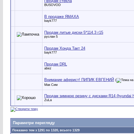
Продам стекла
BUSOVOD
В продаже ЯМАХА
bayk777
Продам литые диски 5*114.3 г15
руслан 5
Продам Хонда Такт 24
bayk777
Продам DRL
abez
Внимание аферист! ПИПИК ЕВГЕНИЙ
(
Мак Сим
Продам зимнюю резину с дисками R14 (hyundai 
ZuLa
Параметри перегляду
Показано тем з 1291 по 1320, всього 1329