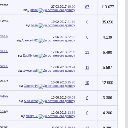
27.03.2017
19:20
87
113.677
від
Димич
19.02.2017
21:19
0
35.650
від
Беза
17.06.2013
22:22
0
4.139
від
Алексей 82
17.06.2013
22:09
13
6.490
від
Equilibrium
17.06.2013
09:24
11
5.597
від
шумахер8
15.06.2013
15:28
10
12.900
від
George44
13.06.2013
09:09
0
3.386
від
Auto-west
12.06.2013
13:39
0
4.206
від
Vitaliy_Z
11.06.2013
19:58