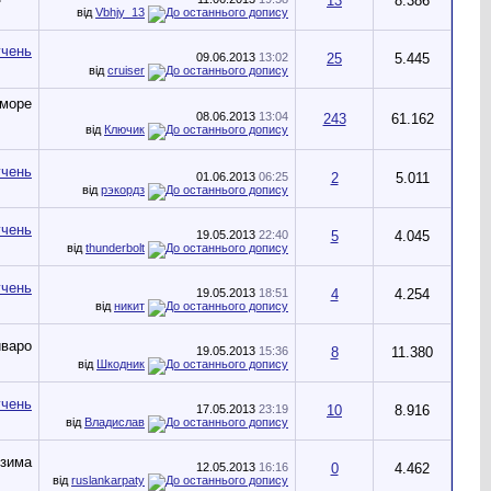
13
8.386
від
Vbhjy_13
09.06.2013
13:02
25
5.445
від
cruiser
08.06.2013
13:04
243
61.162
від
Ключик
01.06.2013
06:25
2
5.011
від
рэкордз
19.05.2013
22:40
5
4.045
від
thunderbolt
19.05.2013
18:51
4
4.254
від
никит
19.05.2013
15:36
8
11.380
від
Шкодник
17.05.2013
23:19
10
8.916
від
Владислав
12.05.2013
16:16
0
4.462
від
ruslankarpaty