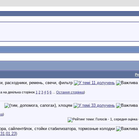
Ре
1
2
3
4
5
6
...
Остання сторінка
)
ка
)
31,01 23)