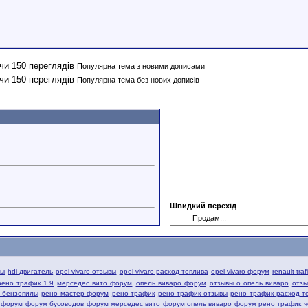
Популярна тема з новими дописами
Популярна тема без нових дописів
Швидкий перехід
вы
hdi двигатель
opel vivaro отзывы
opel vivaro расход топлива
opel vivaro форум
renault tra
рено трафик 1.9
мерседес вито форум
опель виваро форум
отзывы о опель виваро
отзы
й бензопилы
рено мастер форум
рено трафик
рено трафик отзывы
рено трафик расход т
 форум
форум бусоводов
форум мерседес вито
форум опель виваро
форум рено трафик
ч