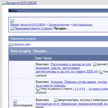
Menu
Автоклуб БУСОВОД
>
Загальні форуми
>
Авто Барахолка
Продам...
Параметри розділу
Теми розділу
: Продам...
Тема
/
Автор
Важливо:
Расходники и запчасти для
иномарок, масла, автохоимия,
аккумуляторы и др.(узг до травня 2025 р))
(
catmanul
Важливо:
Аукцион. Помощь клуба армии, детям,
да и просто помощь.
(
1
2
3
4
5
6
...
Остання сторін
shuma34
Важливо:
Автозапчасти от Украинских производителей( до 
hotzap