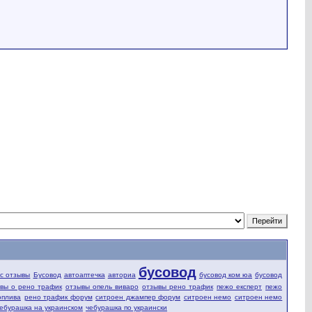
бусовод
fic отзывы
Бусовод
автоаптечка
авториа
бусовод ком юа
бусовод
вы о рено трафик
отзывы опель виваро
отзывы рено трафик
пежо експерт
пежо
оплива
рено трафик форум
ситроен джампер форум
ситроен немо
ситроен немо
ебурашка на украинском
чебурашка по украински