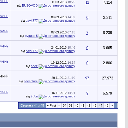
11.03.2013
18:25
11
7.114
від
BUSOVOD
09.03.2013
14:59
0
3.311
від
bayk777
07.03.2013
07:15
7
6.239
від
руслан 5
24.01.2013
10:46
0
3.665
від
bayk777
19.12.2012
14:14
0
2.806
від
abez
29.11.2012
21:10
97
27.973
від
adventure
16.11.2012
14:21
9
6.579
від
ZuLa
Сторінка 44 з 45
«
First
<
34
39
40
41
42
43
44
45
>