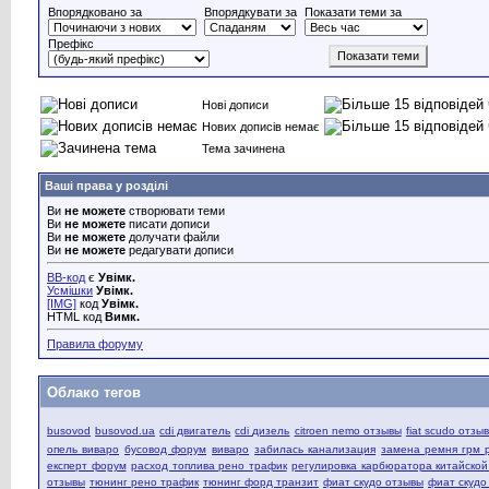
Впорядковано за
Впорядкувати за
Показати теми за
Префікс
Нові дописи
Нових дописів немає
Тема зачинена
Ваші права у розділі
Ви
не можете
створювати теми
Ви
не можете
писати дописи
Ви
не можете
долучати файли
Ви
не можете
редагувати дописи
BB-код
є
Увімк.
Усмішки
Увімк.
[IMG]
код
Увімк.
HTML код
Вимк.
Правила форуму
Облако тегов
busovod
busovod.ua
cdi двигатель
cdi дизель
citroen nemo отзывы
fiat scudo отзы
опель виваро
бусовод форум
виваро
забилась канализация
замена ремня грм 
експерт форум
расход топлива рено трафик
регулировка карбюратора китайско
отзывы
тюнинг рено трафик
тюнинг форд транзит
фиат скудо отзывы
фиат скудо