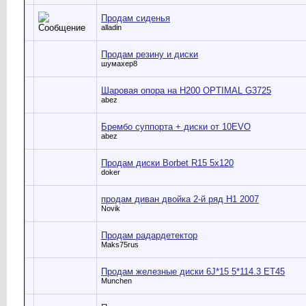
Продам сиденья
alladin
Продам резину и диски
шумахер8
Шаровая опора на H200 OPTIMAL G3725
abez
Брембо суппорта + диски от 10EVO
abez
Продам диски Borbet R15 5x120
doker
продам диван двойка 2-й ряд Н1 2007
Novik
Продам радардетектор
Maks75rus
Продам железные диски 6J*15 5*114.3 ET45
Munchen