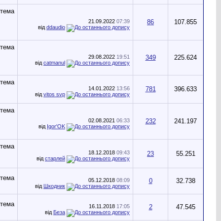
21.09.2022
07:39
86
107.855
від
ddaudio
29.08.2022
19:51
349
225.624
від
catmanul
14.01.2022
13:56
781
396.633
від
vitos svp
02.08.2021
06:33
232
241.197
від
Igor'OK
18.12.2018
09:43
23
55.251
від
старлей
05.12.2018
08:09
0
32.738
від
Шкодник
16.11.2018
17:05
2
47.545
від
Беза