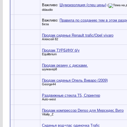
Важливо:
Шумоизоляция (спец цены)
(
ddaudio
Важливо:
Правила по созданию тем в этом разд
Беза
Продам сиденье Renault trafic/Opel vivaro
Алексей 82
Продам ТУРБИНУ б/у
Equilibrium
Продам резину с дисками.
шумахер8
Продам сиденья Опель Виваро (2009)
George44
Раздвижные стекла Т5, Спринтер
Auto-west
Продам компрессор Denso для Мерседес Вито
Vitaliy_Z
Сиденья вод+пас одиночка Trafic