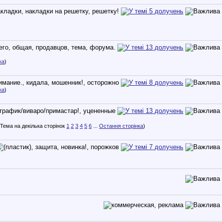
ка
)
ка
)
1
2
3
4
5
6
...
Остання сторінка
)