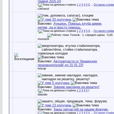
травня 2025 р))
(
1
2
3
4
5
6
...
Остання сторін
catmanul
Важливо:
Аукцион. Помощь клуба армии,
детям, да и просто помощь.
(
1
2
3
4
5
6
...
Остання сторін
shuma34
Важливо:
Автозапчасти от Украинских
производителей( до 31,01 23)
hotzap
Важливо:
Зимние накладки на решетку!
(
1
2
3
4
5
)
ddaudio
Важливо:
Заказ запчастей на нашем форуме.
(
1
2
3
4
5
6
...
Остання сторін