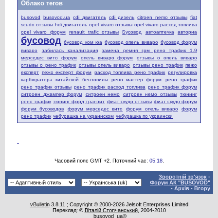
Облако тегов
busovod
busovod.ua
cdi двигатель
cdi дизель
citroen nemo отзывы
fiat
scudo отзывы
hdi двигатель
opel vivaro отзывы
opel vivaro расход топлива
opel vivaro форум
renault trafic отзывы
Бусовод
автоаптечка
авториа
бусовод
бусовод ком юа
бусовод опель виваро
бусовод форум
виваро
забилась канализация
замена ремня грм рено трафик 1.9
мерседес вито форум
опель виваро форум
отзывы о опель виваро
отзывы о рено трафик
отзывы опель виваро
отзывы рено трафик
пежо
експерт
пежо експерт форум
расход топлива рено трафик
регулировка
карбюратора китайской бензопилы
рено мастер форум
рено трафик
рено трафик отзывы
рено трафик расход топлива
рено трафик форум
ситроен джампер форум
ситроен немо
ситроен немо отзывы
тюнинг
рено трафик
тюнинг форд транзит
фиат скудо отзывы
фиат скудо форум
форум бусоводов
форум мерседес вито
форум опель виваро
форум
рено трафик
чебурашка на украинском
чебурашка по украински
Часовий пояс GMT +2. Поточний час:
05:18
.
Зворотній зв'язок
-
Форум АК "BUSOVOD"
-
Архів
-
Вгору
vBulletin
3.8.11 ; Copyright © 2000-2026 Jelsoft Enterprises Limited
Переклад: ©
Віталій Стопчанський
, 2004-2010
busovod_ua©