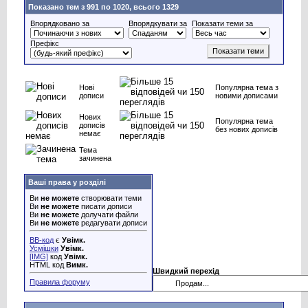
Показано тем з 991 по 1020, всього 1329
Впорядковано за
Впорядкувати за
Показати теми за
Префікс
Нові
Популярна тема з
дописи
новими дописами
Нових
Популярна тема
дописів
без нових дописів
немає
Тема
зачинена
Ваші права у розділі
Ви
не можете
створювати теми
Ви
не можете
писати дописи
Ви
не можете
долучати файли
Ви
не можете
редагувати дописи
BB-код
є
Увімк.
Усмішки
Увімк.
[IMG]
код
Увімк.
HTML код
Вимк.
Швидкий перехід
Правила форуму