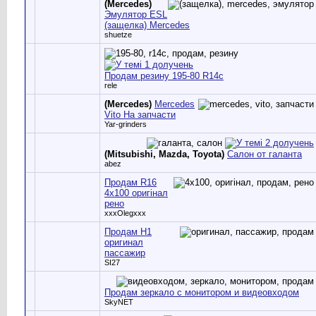
(Mercedes)
Эмулятор ESL
(защелка) Mercedes
shuetze
Продам резину 195-80 R14c
rele
(Mercedes)
Mercedes
Vito На запчасти
Yar-grinders
(Mitsubishi, Mazda, Toyota)
Салон от галанта
abez
Продам R16
4x100 оригінал
рено
xxxOlegxxx
Продам H1
оригинал
пассажир
SI27
Продам зеркало с монитором и видеовходом
SkyNET