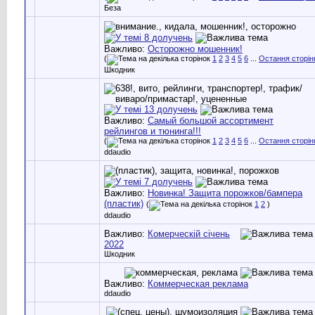
Беза
Важливо:
Осторожно мошенник!
(
1
2
3
4
5
6
...
Остання сторін
Шкодник
Важливо:
Самый большой ассортимент
рейлингов и тюнинга!!!
(
1
2
3
4
5
6
...
Остання сторін
ddaudio
Важливо:
Новинка! Защита порожков/бампера
(пластик)
(
1
2
)
ddaudio
Важливо:
Комерческій січень
2022
Шкодник
Важливо:
Коммерческая реклама
ddaudio