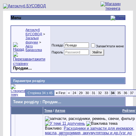
Menu
Автоклуб
БУСОВОД
>
Загальні
форуми
>
Псевдо
Авто
Запам'ятати мене
Барахолка
Пароль
Продам...
Параметри розділу
Сторінка 34 з 45
«
First
<
24
29
30
31
32
33
34
35
36
37
Теми розділу
: Продам...
Тема
/
Автор
Рейтинг
Важливо:
Расходники и запчасти для иномарок,
масла, автохоимия, аккумуляторы и др.(узг до