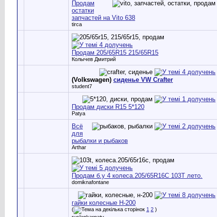
Продам
остатки
запчастей на Vito 638
tirca
Продам 205/65R15 215/65R15
Колычев Дмитрий
(Volkswagen)
сиденье VW Crafter
student7
Продам диски R15 5*120
Patya
Всё
для
рыбалки и рыбаков
Arthar
Продам б.у 4 колеса.205/65R16C 103T лето.
domiknafontane
гайки колесные Н-200
(
1
2
)
ruslankarpaty