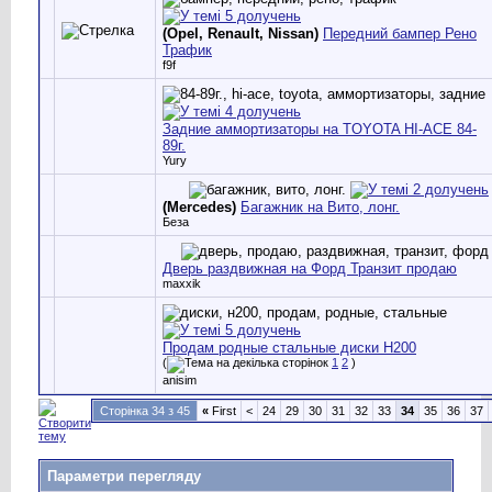
(Opel, Renault, Nissan)
Передний бампер Рено
Трафик
f9f
Задние аммортизаторы на TOYOTA HI-ACE 84-
89г.
Yury
(Mercedes)
Багажник на Вито, лонг.
Беза
Дверь раздвижная на Форд Транзит продаю
maxxik
Продам родные стальные диски Н200
(
1
2
)
anisim
Сторінка 34 з 45
«
First
<
24
29
30
31
32
33
34
35
36
37
Параметри перегляду