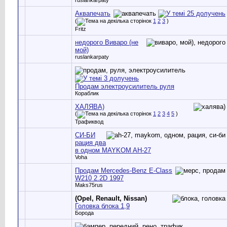
Аквапечать
(
1
2
3
)
Fritz
недорого Виваро (не
мой)
ruslankarpaty
Продам электроусилитель руля
Кораблик
ХАЛЯВА)
(
1
2
3
4
5
)
Трафиквод
СИ-БИ
рация два
в одном MAYKOM AH-27
Voha
Продам Mercedes-Benz E-Class
W210 2.2D 1997
Maks75rus
(Opel, Renault, Nissan)
Головка блока 1,9
Борода