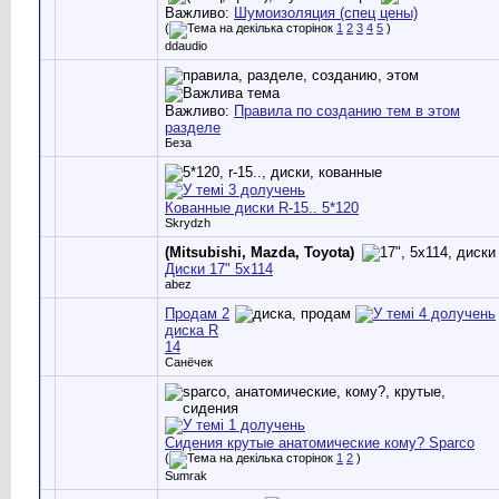
Важливо:
Шумоизоляция (спец цены)
(
1
2
3
4
5
)
ddaudio
Важливо:
Правила по созданию тем в этом
разделе
Беза
Кованные диски R-15.. 5*120
Skrydzh
(Mitsubishi, Mazda, Toyota)
Диски 17" 5х114
abez
Продам 2
диска R
14
Санёчек
Сидения крутые анатомические кому? Sparco
(
1
2
)
Sumrak