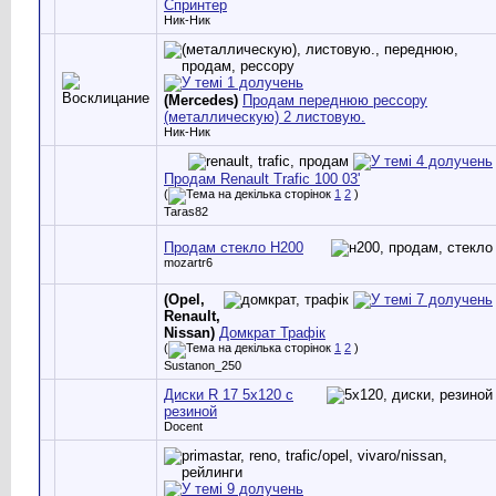
Спринтер
Ник-Ник
(Mercedes)
Продам переднюю рессору
(металлическую) 2 листовую.
Ник-Ник
Продам Renault Trafic 100 03'
(
1
2
)
Taras82
Продам стекло Н200
mozartr6
(Opel,
Renault,
Nissan)
Домкрат Трафік
(
1
2
)
Sustanon_250
Диски R 17 5х120 с
резиной
Docent