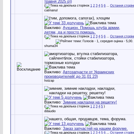
травня 2025 р))
(
1
2
3
4
5
6
...
Остання сторін
catmanul
Важливо:
Аукцион. Помощь клуба армии,
детям, да и просто помощь.
(
1
2
3
4
5
6
...
Остання сторін
shuma34
Важливо:
Автозапчасти от Украинских
производителей( до 31,01 23)
hotzap
Важливо:
Зимние накладки на решетку!
(
1
2
3
4
5
)
ddaudio
Важливо:
Заказ запчастей на нашем форуме.
(
1
2
3
4
5
6
...
Остання сторін