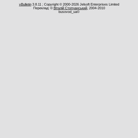
vBulletin
3.8.11 ; Copyright © 2000-2026 Jelsoft Enterprises Limited
Переклад: ©
Віталій Стопчанський
, 2004-2010
busovod_ua©