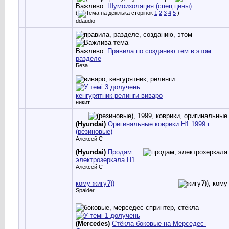
Важливо:
Шумоизоляция (спец цены)
(
1
2
3
4
5
)
ddaudio
Важливо:
Правила по созданию тем в этом
разделе
Беза
кенгурятник релинги виваро
никит
(Hyundai)
Оригинальные коврики Н1 1999 г
(резиновые)
Алексей С
(Hyundai)
Продам
электрозеркала Н1
Алексей С
кому жигу?))
Spaider
(Mercedes)
Стёкла боковые на Мерседес-