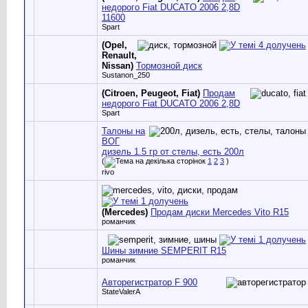
недорого Fiat DUCATO 2006 2,8D
11600
Spart
(Opel,
Renault,
Nissan)
Тормозной диск
Sustanon_250
(Citroen, Peugeot, Fiat)
Продам
недорого Fiat DUCATO 2006 2,8D
Spart
Талоны на
ВОГ
дизель 1.5 гр от стелы, есть 200л
(
1
2
3
)
rivo
(Mercedes)
Продам диски Mercedes Vito R15
романчик
Шины зимние SEMPERIT R15
романчик
Авторегистратор F 900
StateValerA