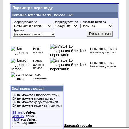
Параметри перегляду
Показано тем з 961 по 990, всього 1329
Впорядковано за
Впорядкувати за
Показати теми за
Префікс
Нові
Популярна тема з
дописи
новими дописами
Нових
Популярна тема
дописів
без нових дописів
немає
Тема
зачинена
Ваші права у розділі
Ви
не можете
створювати теми
Ви
не можете
писати дописи
Ви
не можете
долучати файли
Ви
не можете
редагувати дописи
BB-код
є
Увімк.
Усмішки
Увімк.
[IMG]
код
Увімк.
HTML код
Вимк.
Швидкий перехід