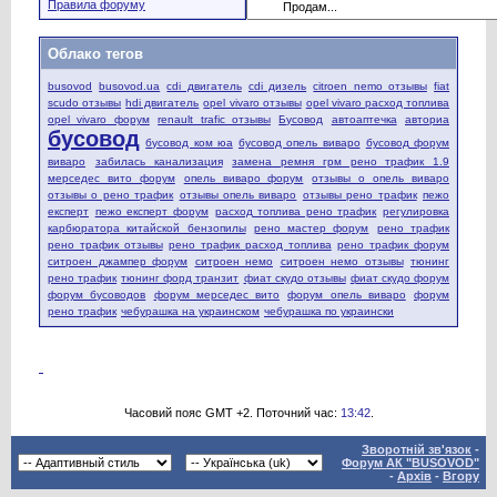
Правила форуму
Облако тегов
busovod
busovod.ua
cdi двигатель
cdi дизель
citroen nemo отзывы
fiat
scudo отзывы
hdi двигатель
opel vivaro отзывы
opel vivaro расход топлива
opel vivaro форум
renault trafic отзывы
Бусовод
автоаптечка
авториа
бусовод
бусовод ком юа
бусовод опель виваро
бусовод форум
виваро
забилась канализация
замена ремня грм рено трафик 1.9
мерседес вито форум
опель виваро форум
отзывы о опель виваро
отзывы о рено трафик
отзывы опель виваро
отзывы рено трафик
пежо
експерт
пежо експерт форум
расход топлива рено трафик
регулировка
карбюратора китайской бензопилы
рено мастер форум
рено трафик
рено трафик отзывы
рено трафик расход топлива
рено трафик форум
ситроен джампер форум
ситроен немо
ситроен немо отзывы
тюнинг
рено трафик
тюнинг форд транзит
фиат скудо отзывы
фиат скудо форум
форум бусоводов
форум мерседес вито
форум опель виваро
форум
рено трафик
чебурашка на украинском
чебурашка по украински
Часовий пояс GMT +2. Поточний час:
13:42
.
Зворотній зв'язок
-
Форум АК "BUSOVOD"
-
Архів
-
Вгору