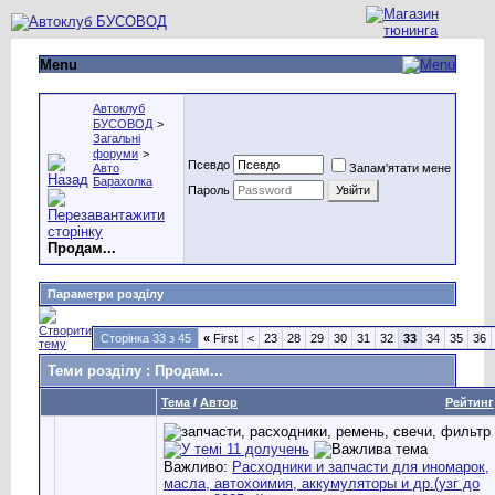
Menu
Автоклуб
БУСОВОД
>
Загальні
форуми
>
Псевдо
Авто
Запам'ятати мене
Барахолка
Пароль
Продам...
Параметри розділу
Сторінка 33 з 45
«
First
<
23
28
29
30
31
32
33
34
35
36
Теми розділу
: Продам...
Тема
/
Автор
Рейтинг
Важливо:
Расходники и запчасти для иномарок,
масла, автохоимия, аккумуляторы и др.(узг до