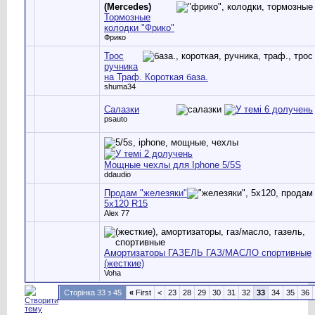
(Mercedes)
Тормозные
колодки "Фрико"
Фрико
Трос
ручника
на Траф. Короткая база.
shuma34
Салазки
psauto
Мощные чехлы для Iphone 5/5S
ddaudio
Продам "железяки"
5х120 R15
Alex 77
Амортизаторы ГАЗЕЛЬ ГАЗ/МАСЛО спортивные
(жесткие)
Voha
Сторінка 33 з 45
«
First
<
23
28
29
30
31
32
33
34
35
36