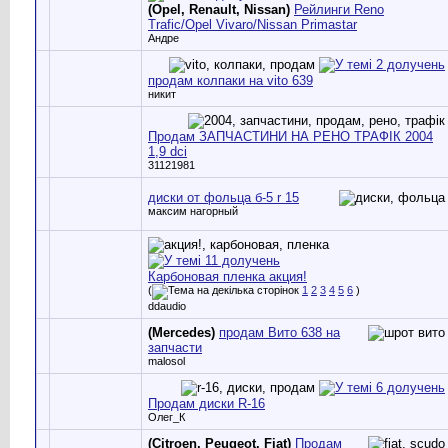
(Opel, Renault, Nissan)
Рейлинги Reno
Trafic/Opel Vivaro/Nissan Primastar
Андре
продам колпаки на vito 639
никит
Продам ЗАПЧАСТИНИ НА РЕНО ТРАФІК 2004
1,9 dci
31121981
диски от фольца б-5 r 15
максим нагорный
Карбоновая пленка акция!
(
1
2
3
4
5
6
)
ddaudio
(Mercedes)
продам Вито 638 на
запчасти
malosol
Продам диски R-16
Олег_К
(Citroen, Peugeot, Fiat)
Продам