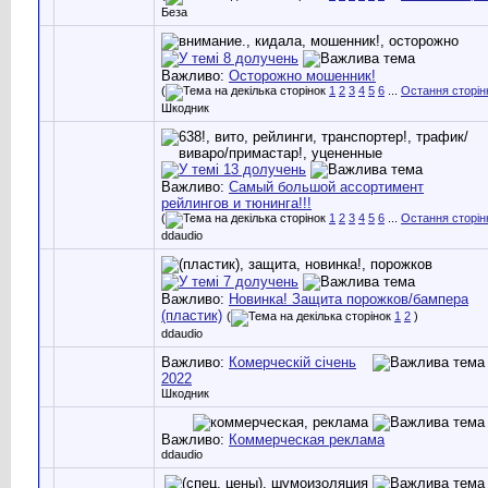
Беза
Важливо:
Осторожно мошенник!
(
1
2
3
4
5
6
...
Остання сторін
Шкодник
Важливо:
Самый большой ассортимент
рейлингов и тюнинга!!!
(
1
2
3
4
5
6
...
Остання сторін
ddaudio
Важливо:
Новинка! Защита порожков/бампера
(пластик)
(
1
2
)
ddaudio
Важливо:
Комерческій січень
2022
Шкодник
Важливо:
Коммерческая реклама
ddaudio