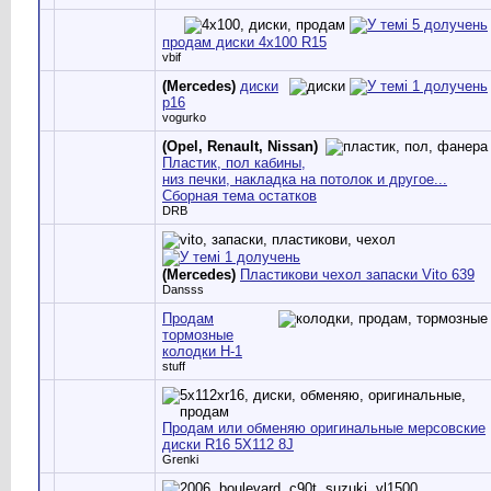
продам диски 4х100 R15
vbif
(Mercedes)
диски
р16
vogurko
(Opel, Renault, Nissan)
Пластик, пол кабины,
низ печки, накладка на потолок и другое...
Сборная тема остатков
DRB
(Mercedes)
Пластикови чехол запаски Vito 639
Dansss
Продам
тормозные
колодки H-1
stuff
Продам или обменяю оригинальные мерсовские
диски R16 5X112 8J
Grenki