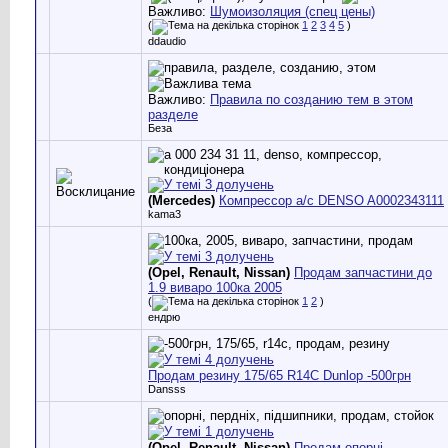
Важливо:
Шумоизоляция (спец цены)
(
1
2
3
4
5
)
ddaudio
Важливо:
Правила по созданию тем в этом
разделе
Беза
(Mercedes)
Компрессор a/c DENSO A0002343111
kama3
(Opel, Renault, Nissan)
Продам запчастини до
1.9 виваро 100ка 2005
(
1
2
)
ендрю
Продам резину 175/65 R14C Dunlop -500грн
Dansss
(Opel, Renault, Nissan)
Продам опорні