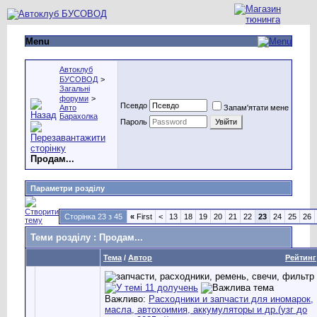
Menu
Автоклуб
БУСОВОД
>
Загальні
форуми
>
Псевдо
Авто
Запам'ятати мене
Барахолка
Пароль
Продам...
Параметри розділу
Сторінка 23 з 45
«
First
<
13
18
19
20
21
22
23
24
25
26
Теми розділу
: Продам...
Тема
/
Автор
Рейтинг
Важливо:
Расходники и запчасти для иномарок,
масла, автохоимия, аккумуляторы и др.(узг до