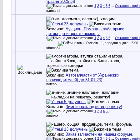
травня 2025 р))
(
1
2
3
4
5
6
...
Остання сторін
catmanul
Важливо:
Аукцион. Помощь клуба армии,
детям, да и просто помощь.
(
1
2
3
4
5
6
...
Остання сторін
shuma34
Важливо:
Автозапчасти от Украинских
производителей( до 31,01 23)
hotzap
Важливо:
Зимние накладки на решетку!
(
1
2
3
4
5
)
ddaudio
Важливо:
Заказ запчастей на нашем форуме.
(
1
2
3
4
5
6
...
Остання сторін