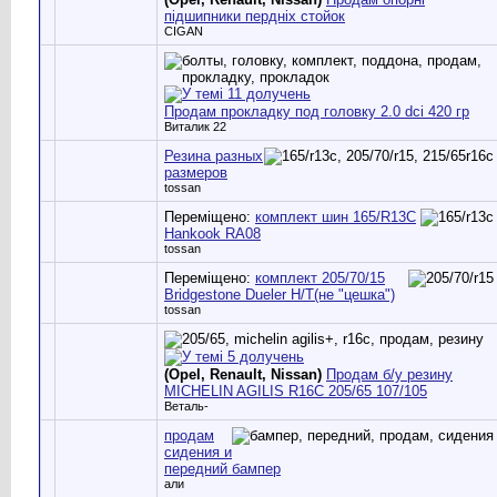
підшипники пердніх стойок
CIGAN
Продам прокладку под головку 2.0 dci 420 гр
Виталик 22
Резина разных
размеров
tossan
Переміщено:
комплект шин 165/R13C
Hankook RA08
tossan
Переміщено:
комплект 205/70/15
Bridgestone Dueler H/T(не "цешка")
tossan
(Opel, Renault, Nissan)
Продам б/у резину
MICHELIN AGILIS R16C 205/65 107/105
Веталь-
продам
сидения и
передний бампер
али