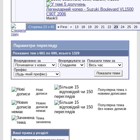
Легендарний чопер - Suzuki Boulevard VL1500
C90T 2006
MasikS
Сторінка 23 з 45
«
First
<
13
18
19
20
21
22
23
24
25
26
Параметри перегляду
Показано тем з 661 по 690, всього 1329
Впорядковано за
Впорядкувати за
Показати теми за
Префікс
Нові
Популярна тема з
дописи
новими дописами
Нових
Популярна тема
дописів
без нових дописів
немає
Тема
зачинена
Ваші права у розділі
Ви
не можете
створювати теми