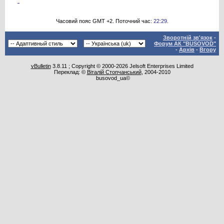
Часовий пояс GMT +2. Поточний час:
22:29
.
Зворотній зв'язок
-
Форум АК "BUSOVOD"
-
Архів
-
Вгору
vBulletin
3.8.11 ; Copyright © 2000-2026 Jelsoft Enterprises Limited
Переклад: ©
Віталій Стопчанський
, 2004-2010
busovod_ua©