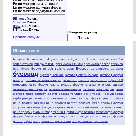
Ви
не можете
писати дописи
Ви
не можете
долучати файли
Ви
не можете
редагувати дописи
BB-код
є
Увімк.
Усмішки
Увімк.
[IMG]
код
Увімк.
HTML код
Вимк.
Швидкий перехід
Правила форуму
Облако тегов
busovod
busovod.ua
cdi двигатель
cdi дизель
citroen nemo отзывы
fiat
scudo отзывы
hdi двигатель
opel vivaro отзывы
opel vivaro расход топлива
opel vivaro форум
renault trafic отзывы
Бусовод
автоаптечка
авториа
бусовод
бусовод ком юа
бусовод опель виваро
бусовод форум
виваро
забилась канализация
замена ремня грм рено трафик 1.9
мерседес вито форум
опель виваро форум
отзывы о опель виваро
отзывы о рено трафик
отзывы опель виваро
отзывы рено трафик
пежо
експерт
пежо експерт форум
расход топлива рено трафик
регулировка
карбюратора китайской бензопилы
рено мастер форум
рено трафик
рено трафик отзывы
рено трафик расход топлива
рено трафик форум
ситроен джампер форум
ситроен немо
ситроен немо отзывы
тюнинг
рено трафик
тюнинг форд транзит
фиат скудо отзывы
фиат скудо форум
форум бусоводов
форум мерседес вито
форум опель виваро
форум
рено трафик
чебурашка на украинском
чебурашка по украински