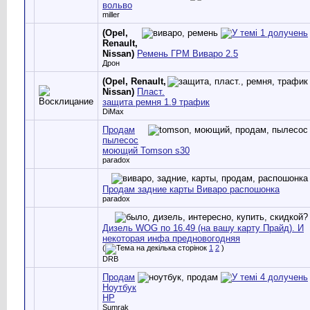
вольво
miller
(Opel,
Renault,
Nissan)
Ремень ГРМ Виваро 2.5
Дрон
(Opel, Renault,
Nissan)
Пласт.
защита ремня 1.9 трафик
DiMax
Продам
пылесос
моющий Tomson s30
paradox
Продам задние карты Виваро распошонка
paradox
Дизель WOG по 16.49 (на вашу карту Прайд). И
некоторая инфа предновогодняя
(
1
2
)
DRB
Продам
Ноутбук
НP
Sumrak