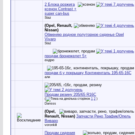
2 Блока розжига
ксенон Contrast +
super can-bus
Staz
(Opel, Renault,
Nissan)
Обменяю родное полуторное сиденье Opel
Vivaro
Staz
продам бронежелет 5+
ендрю
продам б.у покрышку Континенталь 195-65-16С
али
Продам резину 205/65 R16C
(
1
2
)
Dansss
(Opel,
Renault, Nissan)
Запчасти Рено Трафик/Опель
Виваро
voronkill
Продам сидения