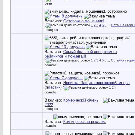
Беза
Важливо:
Осторожно мошенник!
(
1
2
3
4
5
6
...
Остання сторін
Шкодник
Важливо:
Самый большой ассортимент
рейлингов и тюнинга!!!
(
1
2
3
4
5
6
...
Остання сторін
ddaudio
Важливо:
Новинка! Защита порожков/бампера
(пластик)
(
1
2
)
ddaudio
Важливо:
Комерческій січень
2022
Шкодник
Важливо:
Коммерческая реклама
ddaudio