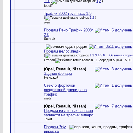
111
(
1
2
)
IesuiT
Трафик 2002 груз-пасс 1,9
(
1
2
)
oleo
Продам Рено Трафик 2008г.
2.0
Sumrak
Продам велосипеди
(
1
2
3
4
5
6
...
Остання сторін
Степан
(Opel, Renault, Nissan)
Задние фонари
Не чужой
Стекло форточки
раздвижной двери рено
трафик
madi
(Opel, Renault, Nissan)
Продам из личных запасов
запчасти на трафик виваро
Toxa!
Продам Эбу
впрыска