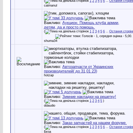
(
1
2
3
4
5
6
...
Остання сторін
catmanul
Важливо:
Аукцион. Помощь клуба армии,
детям, да и просто помощь.
(
1
2
3
4
5
6
...
Остання сторін
shuma34
Важливо:
Автозапчасти от Украинских
производителей( до 31,01 23)
hotzap
Важливо:
Зимние накладки на решетку!
(
1
2
3
4
5
)
ddaudio
Важливо:
Заказ запчастей на нашем форуме.
(
1
2
3
4
5
6
...
Остання сторін
Беза