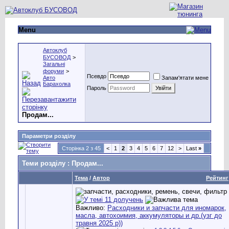
Menu
Автоклуб
БУСОВОД
>
Загальні
форуми
>
Псевдо
Авто
Запам'ятати мене
Барахолка
Пароль
Продам...
Параметри розділу
Сторінка 2 з 45
<
1
2
3
4
5
6
7
12
>
Last
»
Теми розділу
: Продам...
Тема
/
Автор
Рейтинг
Важливо:
Расходники и запчасти для иномарок,
масла, автохоимия, аккумуляторы и др.(узг до
травня 2025 р))