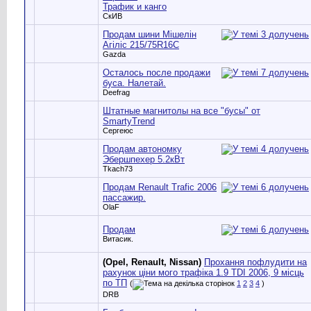
Трафик и канго
СкИВ
Продам шини Мішелін
Агіліс 215/75R16C
Gazda
Осталось после продажи
буса. Налетай.
Deefrag
Штатные магнитолы на все "бусы" от
SmartyTrend
Сергеюс
Продам автономку
Эбершпехер 5.2кВт
Tkach73
Продам Renault Trafic 2006
пассажир.
OlaF
Продам
Витасик.
(Opel, Renault, Nissan)
Прохання пофлудити на
рахунок ціни мого трафіка 1.9 TDI 2006, 9 місць
по ТП
(
1
2
3
4
)
DRB