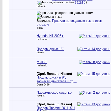
(
1
2
3
4
5
)
ddaudio
Важливо:
Правила по созданию тем в этом
разделе
Беза
Hyundai H1 2008 г.
mr.london
Продам диски 16"
Vasek
МИТ-С
mehanik
(Opel, Renault, Nissan)
Продаю диски и б/у
запчасти двигателя и тд...
Denis0486
Пассажирское сиденье
Alex 77
(Opel, Renault, Nissan)
Продам Трафик 2011, $11