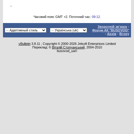
Часовий пояс GMT +2. Поточний час:
09:12
.
Зворотній зв'язок
-
Форум АК "BUSOVOD"
-
Архів
-
Вгору
vBulletin
3.8.11 ; Copyright © 2000-2026 Jelsoft Enterprises Limited
Переклад: ©
Віталій Стопчанський
, 2004-2010
busovod_ua©