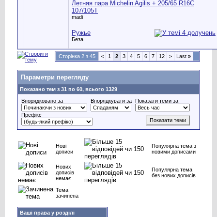
Летняя пара Michelin Agilis + 205/65 R16С
107/105T
madi
Ружье
Беза
Сторінка 2 з 45
<
1
2
3
4
5
6
7
12
>
Last
»
Параметри перегляду
Показано тем з 31 по 60, всього 1329
Впорядковано за
Впорядкувати за
Показати теми за
Префікс
Нові
Популярна тема з
дописи
новими дописами
Нових
Популярна тема
дописів
без нових дописів
немає
Тема
зачинена
Ваші права у розділі