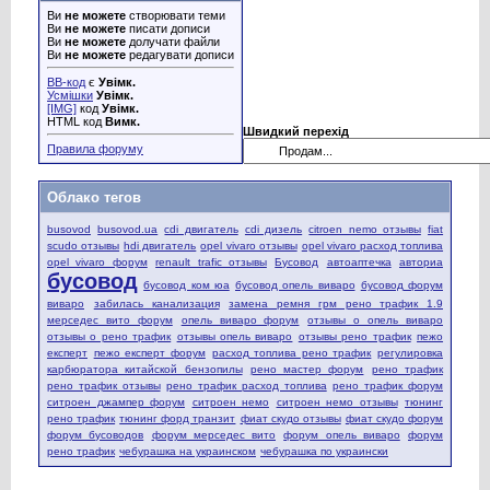
Ви
не можете
створювати теми
Ви
не можете
писати дописи
Ви
не можете
долучати файли
Ви
не можете
редагувати дописи
BB-код
є
Увімк.
Усмішки
Увімк.
[IMG]
код
Увімк.
HTML код
Вимк.
Швидкий перехід
Правила форуму
Облако тегов
busovod
busovod.ua
cdi двигатель
cdi дизель
citroen nemo отзывы
fiat
scudo отзывы
hdi двигатель
opel vivaro отзывы
opel vivaro расход топлива
opel vivaro форум
renault trafic отзывы
Бусовод
автоаптечка
авториа
бусовод
бусовод ком юа
бусовод опель виваро
бусовод форум
виваро
забилась канализация
замена ремня грм рено трафик 1.9
мерседес вито форум
опель виваро форум
отзывы о опель виваро
отзывы о рено трафик
отзывы опель виваро
отзывы рено трафик
пежо
експерт
пежо експерт форум
расход топлива рено трафик
регулировка
карбюратора китайской бензопилы
рено мастер форум
рено трафик
рено трафик отзывы
рено трафик расход топлива
рено трафик форум
ситроен джампер форум
ситроен немо
ситроен немо отзывы
тюнинг
рено трафик
тюнинг форд транзит
фиат скудо отзывы
фиат скудо форум
форум бусоводов
форум мерседес вито
форум опель виваро
форум
рено трафик
чебурашка на украинском
чебурашка по украински