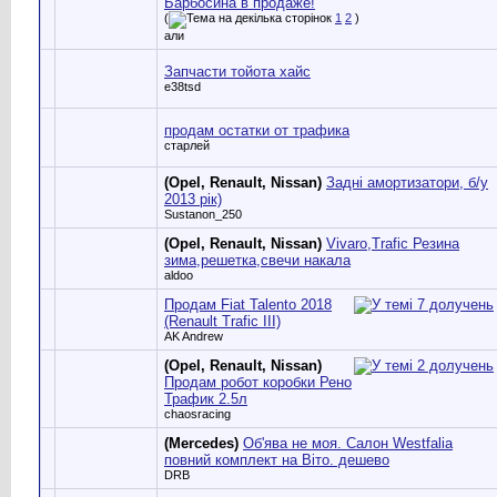
Барбосина в продаже!
(
1
2
)
али
Запчасти тойота хайс
e38tsd
продам остатки от трафика
старлей
(Opel, Renault, Nissan)
Задні амортизатори, б/у
2013 рік)
Sustanon_250
(Opel, Renault, Nissan)
Vivaro,Trafic Резина
зима,решетка,свечи накала
aldoo
Продам Fiat Talento 2018
(Renault Trafic III)
AK Andrew
(Opel, Renault, Nissan)
Продам робот коробки Рено
Трафик 2.5л
chaosracing
(Mercedes)
Об'ява не моя. Салон Westfalia
повний комплект на Віто. дешево
DRB