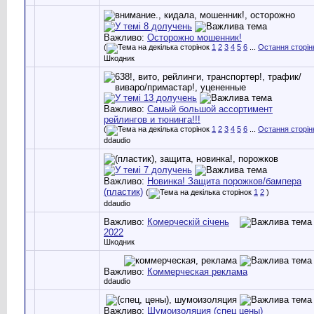
Важливо:
Осторожно мошенник!
(
1
2
3
4
5
6
...
Остання сторін
Шкодник
Важливо:
Самый большой ассортимент
рейлингов и тюнинга!!!
(
1
2
3
4
5
6
...
Остання сторін
ddaudio
Важливо:
Новинка! Защита порожков/бампера
(пластик)
(
1
2
)
ddaudio
Важливо:
Комерческій січень
2022
Шкодник
Важливо:
Коммерческая реклама
ddaudio
Важливо:
Шумоизоляция (спец цены)