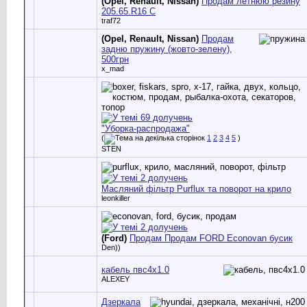
(Opel, Renault, Nissan)
Продам летнюю резину
205.65.R16 C
traf72
(Opel, Renault, Nissan)
Продам
задню пружину (жовто-зелену),
500грн
x_mad
"Уборка-распродажа"
(
1
2
3
4
5
)
STEN
Масляний фільтр Purflux та поворот на крило
leonkiller
(Ford)
Продам Продам FORD Econovan бусик
Den))
кабель пвс4х1.0
ALEXEY
Дзеркала