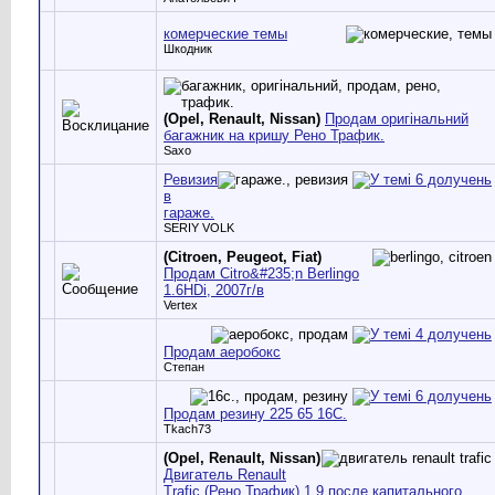
комерческие темы
Шкодник
(Opel, Renault, Nissan)
Продам оригінальний
багажник на кришу Рено Трафик.
Saxo
Ревизия
в
гараже.
SERIY VOLK
(Citroen, Peugeot, Fiat)
Продам Citro&#235;n Berlingo
1.6HDi, 2007г/в
Vertex
Продам аеробокс
Степан
Продам резину 225 65 16С.
Tkach73
(Opel, Renault, Nissan)
Двигатель Renault
Trafic (Рено Трафик) 1,9 после капитального