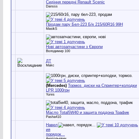
Сидіння передні Renault Scenic
Dansss
Продам пару Бел-223 Б/к 215/60R16 99H
MasikS
Нові автозапчастини з Європи
Володимир 100
ДТ
Makc
(Mercedes)
Тормоз. диски на Спринтер+колодки
LPR 1000грн
Yures
Масло Total5W40 и защита поддона Трафик
Pasha410
Навел
ия
порядок...
Анатольевич