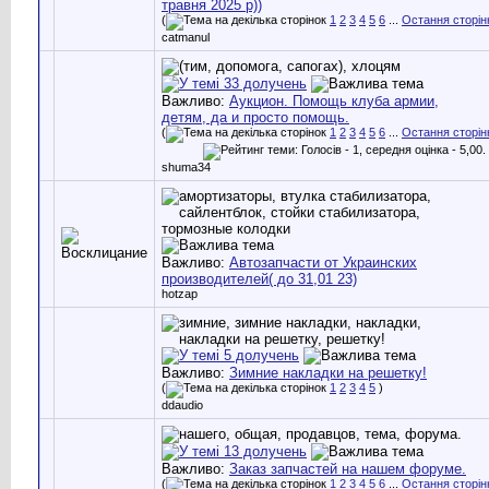
травня 2025 р))
(
1
2
3
4
5
6
...
Остання сторін
catmanul
Важливо:
Аукцион. Помощь клуба армии,
детям, да и просто помощь.
(
1
2
3
4
5
6
...
Остання сторін
shuma34
Важливо:
Автозапчасти от Украинских
производителей( до 31,01 23)
hotzap
Важливо:
Зимние накладки на решетку!
(
1
2
3
4
5
)
ddaudio
Важливо:
Заказ запчастей на нашем форуме.
(
1
2
3
4
5
6
...
Остання сторін