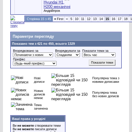
Hyundai H1,
Н200 механічні
Андрійпрок
Сторінка 15 з 45
«
First
<
5
10
11
12
13
14
15
16
17
18
1
Параметри перегляду
Показано тем з 421 по 450, всього 1329
Впорядковано за
Впорядкувати за
Показати теми за
Префікс
Нові
Популярна тема з
дописи
новими дописами
Нових
Популярна тема
дописів
без нових дописів
немає
Тема
зачинена
Ваші права у розділі
Ви
не можете
створювати теми
Ви
не можете
писати дописи