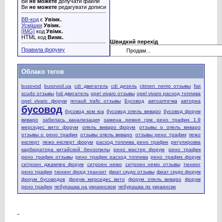
Ви
не можете
долучати файли
Ви
не можете
редагувати дописи
BB-код
є
Увімк.
Усмішки
Увімк.
[IMG]
код
Увімк.
HTML код
Вимк.
Швидкий перехід
Правила форуму
Облако тегов
busovod
busovod.ua
cdi двигатель
cdi дизель
citroen nemo отзывы
fiat
scudo отзывы
hdi двигатель
opel vivaro отзывы
opel vivaro расход топлива
opel vivaro форум
renault trafic отзывы
Бусовод
автоаптечка
авториа
бусовод
бусовод ком юа
бусовод опель виваро
бусовод форум
виваро
забилась канализация
замена ремня грм рено трафик 1.9
мерседес вито форум
опель виваро форум
отзывы о опель виваро
отзывы о рено трафик
отзывы опель виваро
отзывы рено трафик
пежо
експерт
пежо експерт форум
расход топлива рено трафик
регулировка
карбюратора китайской бензопилы
рено мастер форум
рено трафик
рено трафик отзывы
рено трафик расход топлива
рено трафик форум
ситроен джампер форум
ситроен немо
ситроен немо отзывы
тюнинг
рено трафик
тюнинг форд транзит
фиат скудо отзывы
фиат скудо форум
форум бусоводов
форум мерседес вито
форум опель виваро
форум
рено трафик
чебурашка на украинском
чебурашка по украински