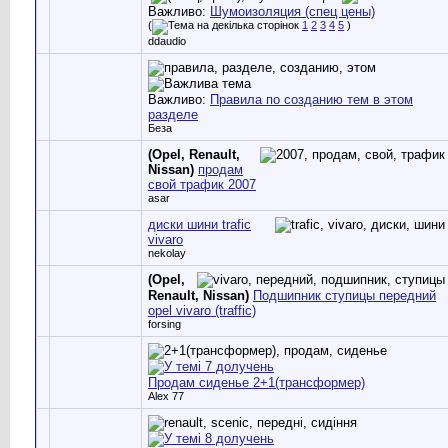
Важливо:
Шумоизоляция (спец цены)
(
1
2
3
4
5
)
ddaudio
Важливо:
Правила по созданию тем в этом
разделе
Беза
(Opel, Renault,
Nissan)
продам
свой трафик 2007
asar
диски шини trafic
vivaro
nekolay
(Opel,
Renault, Nissan)
Подшипник ступицы передний
opel vivaro (traffic)
forsing
Продам сиденье 2+1(трансформер)
Alex 77