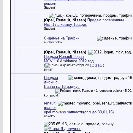
ремонт
Student
(Opel, Renault, Nissan)
Продам поперечины
(4шт.) на крышу Трафик
Student
Сиденье на Трафик
a_chesnokov
(Opel, Renault, Nissan)
Продам Renault Logan
MCV 1.6 Ambiance 2012 год.
(
1
2
3
4
5
)
IesuiT
Продам
диски с
Виано на 16 радиус
kompovi4
renault
master
opel movano запчасти(опл до 30,01,16)
nekolay