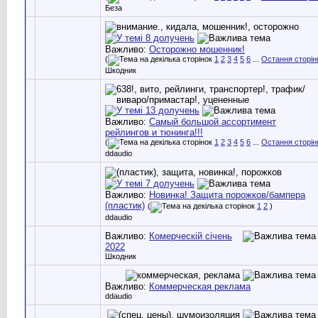
Беза
Важливо:
Осторожно мошенник!
(
1
2
3
4
5
6
...
Остання сторін
Шкодник
Важливо:
Самый большой ассортимент
рейлингов и тюнинга!!!
(
1
2
3
4
5
6
...
Остання сторін
ddaudio
Важливо:
Новинка! Защита порожков/бампера
(пластик)
(
1
2
)
ddaudio
Важливо:
Комерческій січень
2022
Шкодник
Важливо:
Коммерческая реклама
ddaudio