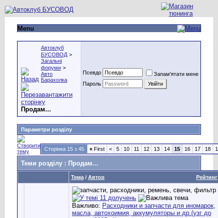
Menu
Автоклуб
БУСОВОД
>
Загальні
форуми
>
Псевдо
Авто
Запам'ятати мене
Барахолка
Пароль
Продам...
Параметри розділу
Сторінка 15 з 45
«
First
<
5
10
11
12
13
14
15
16
17
18
1
Теми розділу
: Продам...
Тема
/
Автор
Рейтинг
Важливо:
Расходники и запчасти для иномарок,
масла, автохоимия, аккумуляторы и др.(узг до