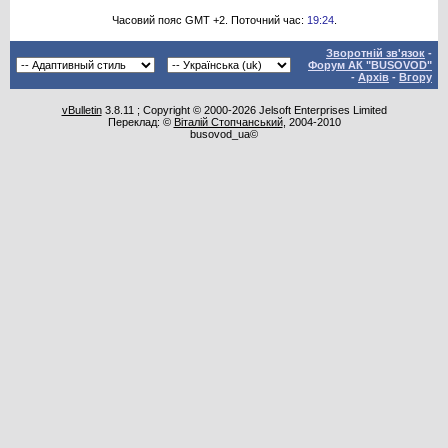
Часовий пояс GMT +2. Поточний час:
19:24
.
Зворотній зв'язок
-
Форум АК "BUSOVOD"
-
Архів
-
Вгору
vBulletin
3.8.11 ; Copyright © 2000-2026 Jelsoft Enterprises Limited
Переклад: ©
Віталій Стопчанський
, 2004-2010
busovod_ua©