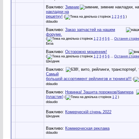
Важливо:
Зимние
накладки на
решетку!
(
1
2
3
4
5
)
ddaudio
Важливо:
Заказ запчастей на нашем
форуме.
(
1
2
3
4
5
6
...
Остання сторін
Беза
Важливо:
Осторожно мошенник!
(
1
2
3
4
5
6
...
Остання сторін
Шкодник
Важливо:
Самый
большой ассортимент рейлингов и тюнинга!!!
(
ddaudio
Важливо:
Новинка! Защита порожков/бампера
(пластик)
(
1
2
)
ddaudio
Важливо:
Комерческій січень 2022
Шкодник
Важливо:
Коммерческая реклама
ddaudio