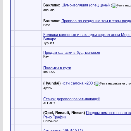
Важливо:
Шумоизоляция (спец цены)
(
ddaudio
Важливо:
Правила по созданию тем в этом разд
Беза
Колпаки колесные и накладки зеркал хром Мерс
Виваро.
Турыст
Продам салазки в бус, минивэн
Kay
Поломки в пути
Ibn5555
(Hyundai)
чсти салона н200
(
Артом
Станок деревообрабатывающий
ALEXEY
(Opel, Renault, Nissan)
Продам немного новых з
Рено Трафик
DenVivaro
Автономка.WEBASTO