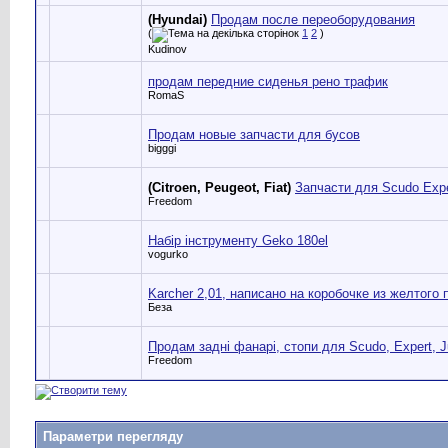
(Hyundai)
Продам после переоборудования
(
1
2
)
Kudinov
продам передние сиденья рено трафик
RomaS
Продам новые запчасти для бусов
bigggi
(Citroen, Peugeot, Fiat)
Запчасти для Scudo Exper
Freedom
Набір інструменту Geko 180el
vogurko
Karcher 2,01, написано на коробочке из желтого
Беза
Продам задні фанарі, стопи для Scudo, Expert, 
Freedom
Параметри перегляду