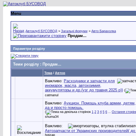
Menu
Автоклуб БУСОВОД
>
Загальні форуми
>
Авто Барахолка
Продам...
Параметри розділу
Теми розділу
: Продам...
Тема
/
Автор
Важливо:
Расходники и запчасти для
иномарок, масла, автохоимия,
аккумуляторы и др.(узг до травня 2025 р))
(
catmanul
Важливо:
Аукцион. Помощь клуба армии, детям,
да и просто помощь.
(
1
2
3
4
5
6
...
Остання сторін
shuma34
Важливо:
Автозапчасти от Украинских производителей( до 
hotzap