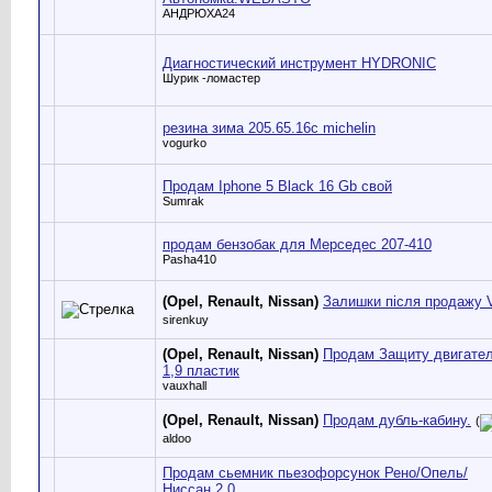
АНДРЮХА24
Диагностический инструмент HYDRONIC
Шурик -ломастер
резина зима 205.65.16с michelin
vogurko
Продам Iphone 5 Black 16 Gb свой
Sumrak
продам бензобак для Мерседес 207-410
Pasha410
(Opel, Renault, Nissan)
Залишки після продажу V
sirenkuy
(Opel, Renault, Nissan)
Продам Защиту двигате
1,9 пластик
vauxhall
(Opel, Renault, Nissan)
Продам дубль-кабину.
(
aldoo
Продам сьемник пьезофорсунок Рено/Опель/
Ниссан 2.0