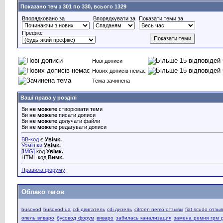
Показано тем з 301 по 330, всього 1329
Впорядковано за
Впорядкувати за
Показати теми за
Префікс
Нові дописи
Нових дописів немає
Тема зачинена
Ваші права у розділі
Ви
не можете
створювати теми
Ви
не можете
писати дописи
Ви
не можете
долучати файли
Ви
не можете
редагувати дописи
BB-код
є
Увімк.
Усмішки
Увімк.
[IMG]
код
Увімк.
HTML код
Вимк.
Правила форуму
Облако тегов
busovod
busovod.ua
cdi двигатель
cdi дизель
citroen nemo отзывы
fiat scudo отзы
опель виваро
бусовод форум
виваро
забилась канализация
замена ремня грм 