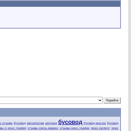
бусовод
fic отзывы
Бусовод
автоаптечка
авториа
бусовод ком юа
бусовод
вы о рено трафик
отзывы опель виваро
отзывы рено трафик
пежо експерт
пежо