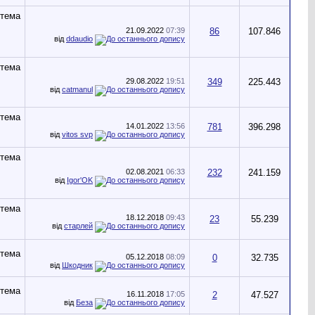
21.09.2022
07:39
86
107.846
від
ddaudio
29.08.2022
19:51
349
225.443
від
catmanul
14.01.2022
13:56
781
396.298
від
vitos svp
02.08.2021
06:33
232
241.159
від
Igor'OK
18.12.2018
09:43
23
55.239
від
старлей
05.12.2018
08:09
0
32.735
від
Шкодник
16.11.2018
17:05
2
47.527
від
Беза