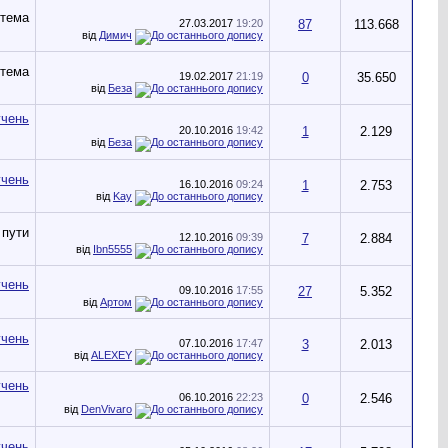
27.03.2017
19:20
87
113.668
від
Димич
19.02.2017
21:19
0
35.650
від
Беза
20.10.2016
19:42
1
2.129
від
Беза
16.10.2016
09:24
1
2.753
від
Kay
12.10.2016
09:39
7
2.884
від
Ibn5555
09.10.2016
17:55
27
5.352
від
Артом
07.10.2016
17:47
3
2.013
від
ALEXEY
06.10.2016
22:23
0
2.546
від
DenVivaro