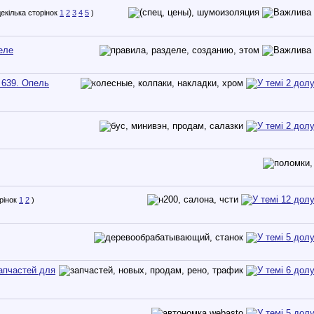
1
2
3
4
5
)
еле
 639. Опель
1
2
)
апчастей для