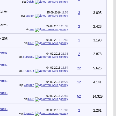
від
Delphi
25.09.2016
11:58
3
3.095
від
филин
24.09.2016
23:39
2
2.426
від
owl
05.09.2016
12:56
1
3.198
від
DRB
04.09.2016
21:33
2
2.878
від
starus80
04.09.2016
16:54
22
5.626
від
Tkach73
04.09.2016
08:29
12
4.141
від
vogurko
02.09.2016
20:59
52
14.329
від
DRB
31.08.2016
16:08
2
2.261
від
Юрий78