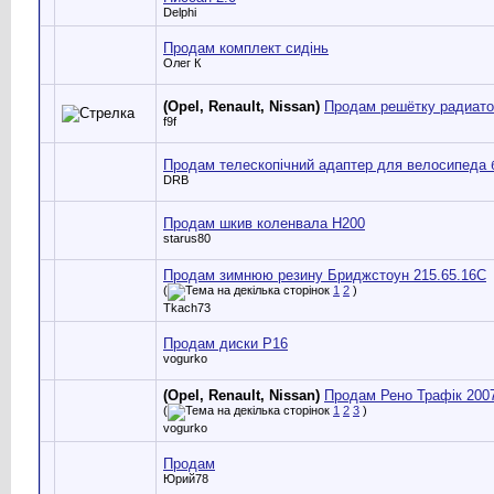
Delphi
Продам комплект сидінь
Олег К
(Opel, Renault, Nissan)
Продам решётку радиато
f9f
Продам телескопічний адаптер для велосипеда б
DRB
Продам шкив коленвала Н200
starus80
Продам зимнюю резину Бриджстоун 215.65.16С
(
1
2
)
Tkach73
Продам диски Р16
vogurko
(Opel, Renault, Nissan)
Продам Рено Трафік 2007
(
1
2
3
)
vogurko
Продам
Юрий78