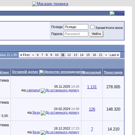
Псевдо
Запам'ятати мене
Пароль
інка 11 з 45
«
First
<
6
7
8
9
10
11
12
13
14
15
16
21
>
Last
»
Останній допис
йтинг
Відповідей
Переглядів
05.11.2025
14:20
1.131
278.005
від
catmanul
24.02.2024
14:48
126
148.320
від
Беза
18.12.2022
17:23
7
14.210
від
Беза