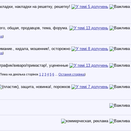
ка
)
ка
)
1
2
3
4
5
6
...
Остання сторінка
)