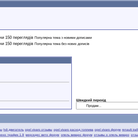
Популярна тема з новими дописами
Популярна тема без нових дописів
Швидкий перехід
вы
hdi двигатель
opel vivaro отзывы
opel vivaro расход топлива
opel vivaro форум
renault tra
рено трафик 1.9
мерседес вито форум
опель виваро форум
отзывы о опель виваро
отзы