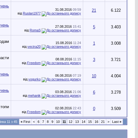
31.08.2016
09:59
21
6.122
від
Ruslan1977
27.08.2016
15:41
5
3.403
від
RomaS
15.08.2016
11:24
1
3.008
від
vectra20
08.08.2016
11:15
3
3.721
від
Freedom
06.08.2016
07:19
10
4.004
від
vogurko
03.08.2016
21:06
6
3.278
від
mehanik
02.08.2016
22:43
0
3.509
від
Freedom
інка 11 з 45
«
First
<
6
7
8
9
10
11
12
13
14
15
16
21
>
Last
»