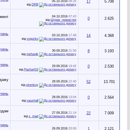
05.10.2016
08:26
17
5.708
від
DRB
04.10.2016
07:43
0
2.625
від
Шурик -ломастер
03.10.2016
17:48
14
4.368
від
vogurko
30.09.2016
21:56
8
3.193
від
mehanik
29.09.2016
19:42
0
2.530
від
Pasha410
28.09.2016
22:40
52
13.701
від
sirenkuy
28.09.2016
13:04
0
2.564
від
vauxhall
27.09.2016
21:14
22
7.009
від
x_mad
26.09.2016
20:06
1
2.121