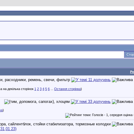
Стор
Ре
1
2
3
4
5
6
...
Остання сторінка
)
ка
)
31,01 23)